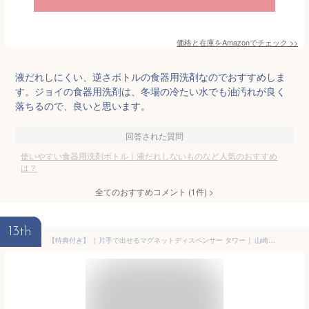
価格と在庫を
Amazon
でチェック
>>
液だれしにくい、逆さボトルの食器用洗剤なのでおすすめしま
す。ジョイの食器用洗剤は、冬場の冷たい水でも油汚れが良く
落ちるので、良いと思います。
回答された質問
使いやすい食器用洗剤ボトル｜液だれしないものなど人気のおすすめ
は？
全てのおすすめコメント
(
1
件)
>
13th
【特典付き】［ 片手で出せるマグネットディスペンサー タワー ］山崎実業 tower 洗剤 ディスペンサー 磁石 片手 詰め替えボトル 洗剤ボトル 食器用洗剤 容器 浮かせて収納 北欧 おしゃれ モノトーン yamazaki ブラック ホワイト 3679 3680【ポイント5倍 送料無料】 公式