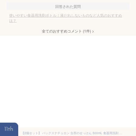
回答された質問
使いやすい食器用洗剤ボトル｜液だれしないものなど人気のおすすめ
は？
全てのおすすめコメント
(
1
件)
>
11th
【2個セット】 パックスナチュロン 台所のせっけん 500mL 食器用洗剤 食器用 洗剤 ポンプタイプ パックス キッチン ナチュロン 厨房用洗剤 ボトル 植物油 食器洗用 敏感肌 低刺激 台所用洗剤 清掃 本体 太陽油脂 掃除 無香料 台所洗剤 台所