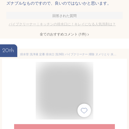
ズナブルなものですので、良いのではないかと思います。
回答された質問
パイプクリーナー｜キッチンの排水口に！キレイになる人気洗剤は？
全てのおすすめコメント
(
1
件)
>
20th
排水管 洗浄液 定番 排水口 洗浄剤 パイプクリーナー 掃除 ヌメリとり 水周り 汚れ 風呂 つまり お風呂 洗面台 エコ洗剤 お掃除 キッチン 日用品 台所用品 キッチン用品 ステイホーム応援 木村石鹸 Cシリーズ