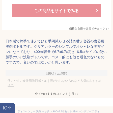
この商品をサイトでみる
価格と在庫を
楽天
でチェック
>>
日本製で片手で使えてひと手間減らせる詰め替え容器の食器用
洗剤ボトルです。クリアカラーのシンプルでオシャレなデザイ
ンになっており、400ml容量で6.7x6.7x高さ16.5㎝サイズの使い
勝手のいい洗剤ボトルです。コスト的にも他と遜色のないもの
ですので、良いのではないかと思います。
回答された質問
使いやすい食器用洗剤ボトル｜液だれしないものなど人気のおすすめ
は？
全てのおすすめコメント
(
1
件)
>
10th
ディスペンサー 洗剤 キッチン 400ml 2本セット 液体 ハンドソープ ディスペンサー 手動 ワンプッシュ プッシュタイプ 防水 食器用洗剤 台所 詰め替えボトル 詰め替え 化粧水 クマ くま かわいい アニマル柄