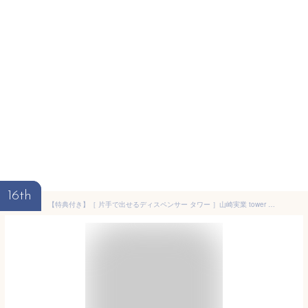
16th
【特典付き】［ 片手で出せるディスペンサー タワー ］山崎実業 tower ディスペンサー 洗剤 片手 詰め替えボトル 食器洗剤 化粧水 食器用洗剤 ボトル 洗剤ボトル 台所洗剤 アルコールディスペンサー 北欧 おしゃれ シンプル yamazaki ブラック ホワイト 5213 5214 公式