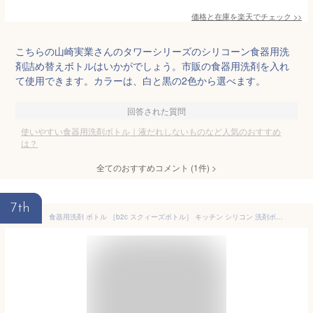
価格と在庫を
楽天
でチェック
>>
こちらの山崎実業さんのタワーシリーズのシリコーン食器用洗
剤詰め替えボトルはいかがでしょう。市販の食器用洗剤を入れ
て使用できます。カラーは、白と黒の2色から選べます。
回答された質問
使いやすい食器用洗剤ボトル｜液だれしないものなど人気のおすすめ
は？
全てのおすすめコメント
(
1
件)
>
7th
食器用洗剤 ボトル ［b2c スクィーズボトル］ キッチン シリコン 洗剤ボトル かわいい おしゃれ おすすめ 人気 シンプル モダン スマート モノトーン ディスペンサー 詰め替えボトル 詰め替え容器 サラサデザイン sarasadesign