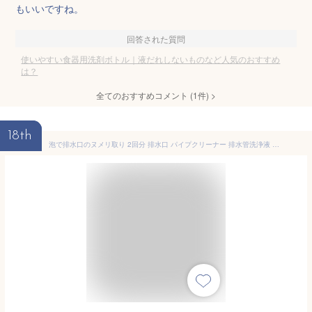
もいいですね。
回答された質問
使いやすい食器用洗剤ボトル｜液だれしないものなど人気のおすすめ
は？
全てのおすすめコメント
(
1
件)
>
18th
泡で排水口のヌメリ取り 2回分 排水口 パイプクリーナー 排水管洗浄液 排水管 洗浄 洗浄液 洗剤 台所 シンク 洗面台 お風呂 キッチン用 流し台 臭い ヌメリ 排水パイプ パイプ 悪臭 カット