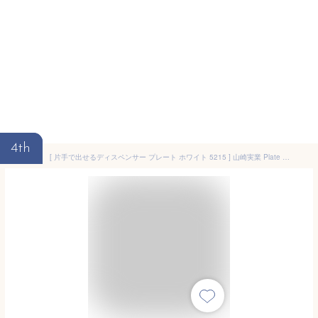
4th
[ 片手で出せるディスペンサー プレート ホワイト 5215 ] 山崎実業 Plate 食器用洗剤 ボトル 化粧水 アルコール 詰め替え 簡単 シンプル