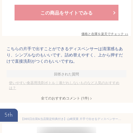
この商品をサイトでみる
価格と在庫を
楽天
でチェック
>>
こちらの片手で出すことができるディスペンサーは清潔感もあ
り、シンプルなのもいいです。詰め替えやすく、上から押すだ
けで直接洗剤がつくのもいいですね。
回答された質問
使いやすい食器用洗剤ボトル｜液だれしないものなど人気のおすすめ
は？
全てのおすすめコメント
(
1
件)
>
5th
【365日出荷&当店限定特典付き】山崎実業 片手で出せるディスペンサー タワー tower 公式 ディスペンサー 詰め替えボトル 片手 押すだけ 食器用洗剤 台所洗剤 化粧水 消毒液 アルコール ボトル スリム 5213 5214 yamazaki