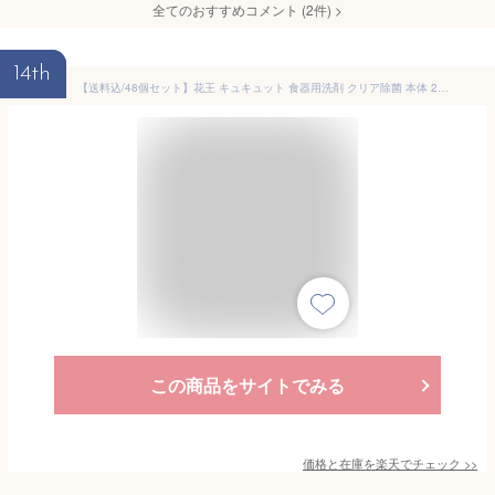
全てのおすすめコメント
(
2
件)
>
14th
【送料込/48個セット】花王 キュキュット 食器用洗剤 クリア除菌 本体 220ml (化粧箱入) ×48本
この商品をサイトでみる
価格と在庫を
楽天
でチェック
>>