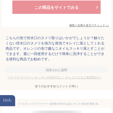
この商品をサイトでみる
価格と在庫を
楽天
でチェック
>>
こちらの泡で排水口のヌメリ取りはいかがでしょうか？触りた
くない排水口のヌメリを強力な発泡でキレイに落としてくれる
商品です。オレンジの泡で嫌なニオイもスッキリ落とすことが
できます。週に一回使用するだけで簡単に洗浄することができ
る便利な商品でお勧めです。
回答された質問
パイプクリーナー｜キッチンの排水口に！キレイになる人気洗剤は？
全てのおすすめコメント
(
1
件)
>
19th
クリビオ パイプクリーナー 洗浄剤 800ml お試しサイズ 排水管 配管 排水口 パイプ 浄化槽 台所 キッチン お風呂 洗面所 洗濯 悪臭 におい対策 掃除 洗剤 消臭 抗菌 汚れ ヌメリ取り 国産 日本製 無添加 無着色 防腐剤フリー 安心安全 乳酸菌 納豆菌 酵母菌 酵素 微生物