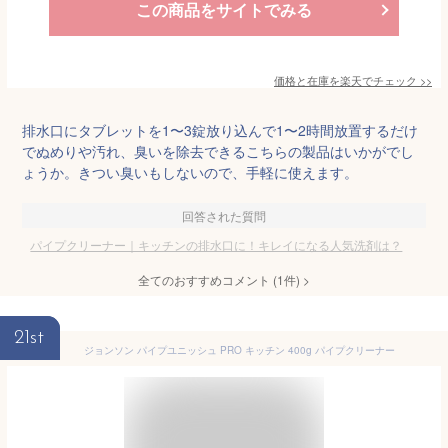
この商品をサイトでみる
価格と在庫を
楽天
でチェック
>>
排水口にタブレットを1〜3錠放り込んで1〜2時間放置するだけ
でぬめりや汚れ、臭いを除去できるこちらの製品はいかがでし
ょうか。きつい臭いもしないので、手軽に使えます。
回答された質問
パイプクリーナー｜キッチンの排水口に！キレイになる人気洗剤は？
全てのおすすめコメント
(
1
件)
>
21st
ジョンソン パイプユニッシュ PRO キッチン 400g パイプクリーナー