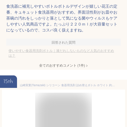
食洗器に補充しやすいボトルボトルデザインが嬉しい花王の定
番、キュキュット食洗器用がおすすめ。界面活性剤がお皿やお
茶碗の汚れをしっかりと落として気になる菌やウィルスもケア
しやすい人気商品ですよ。たっぷり２２０ｍｌが大容量セット
になっているので、コスパ良く扱えますね。
回答された質問
使いやすい食器用洗剤ボトル｜液だれしないものなど人気のおすすめ
は？
全てのおすすめコメント
(
1
件)
>
15th
山崎実業(Yamazaki) シリコーン 食器用洗剤 詰め替えボトル ホワイト 約W5×D 5×H17.2cm タワー tower 詰め替え容器 キッチン お手入れ簡単 3777