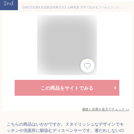
2nd
【365日出荷&当店限定特典付き】山崎実業 片手で出せるフィルムフックディスペンサー タワー tower 公式 浮かせる ディスペンサー 詰替えボトル 押すだけ 食器用洗剤 化粧水 消毒液 アルコール ホワイト ブラック 5590 5591
この商品をサイトでみる
価格と在庫を
楽天
でチェック
>>
こちらの商品はいかがですか。スタイリッシュなデザインでキ
ッチンや洗面所に馴染むディスペンサーです。液だれしないの