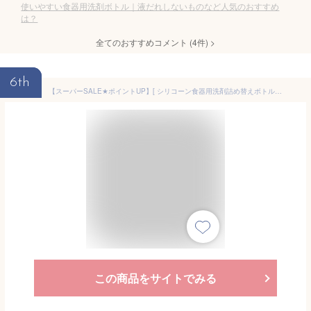
使いやすい食器用洗剤ボトル｜液だれしないものなど人気のおすすめ
は？
全てのおすすめコメント
(
4
件)
>
6th
【スーパーSALE★ポイントUP】[ シリコーン食器用洗剤詰め替えボトル タワー ] タワー山崎実業 公式 towerキッチン 3777 3778 ホワイト ブラック / 250mL 詰め替えボトル 詰替 食器用洗剤 キッチン洗剤 台所洗剤 除菌用アルコール タワーシリーズ JGS 最強配送 送料無料
この商品をサイトでみる