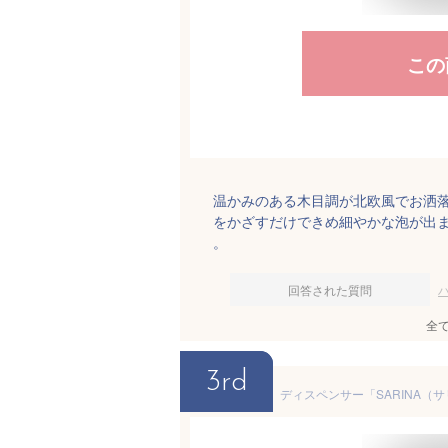
この
温かみのある木目調が北欧風でお洒
をかざすだけできめ細やかな泡が出
。
回答された質問
全
3rd