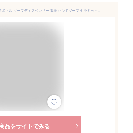
ディスペンサー 北欧風 詰め替えボトル ソープディスペンサー 陶器 ハンドソープ セラミック 容量350ml バス バス ボトル ディスペンサー 洗面用品 ソープディスペンサー トイレ お風呂 洗面台 雑貨 西洋風
商品をサイトでみる