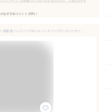
ハンドソープ｜大容量でいい匂いのするものなど、人気のおすす
てのおすすめコメント
(
3
件)
>
KAWEINA ソープディスペンサー 自動 泡 ハンドソープボトル ハンドソープディスペンサー オートディスペンサー ノータッチ 北欧スタイル 詰め替え 非接触式 ソープボトル 充電式 おしゃれ 手洗い ハンドソープ用 食器洗剤用 IPX5防水 洗面所 キッチン トイレ プレゼント 木目 H3-LW [並行輸入品]