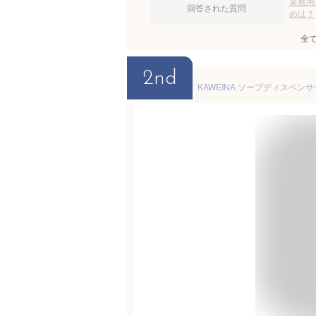
業務用
回答された質問
めは？
全
2nd