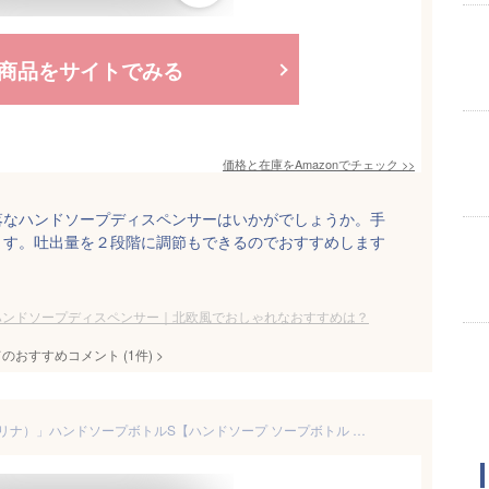
商品をサイトでみる
価格と在庫を
Amazon
でチェック
>>
落なハンドソープディスペンサーはいかがでしょうか。手
ます。吐出量を２段階に調節もできるのでおすすめします
ハンドソープディスペンサー｜北欧風でおしゃれなおすすめは？
てのおすすめコメント
(
1
件)
>
ディスペンサー「SARINA（サリナ）」ハンドソープボトルS【ハンドソープ ソープボトル 詰替え用 詰め替えボトル 容器 液体 柄 北欧 植物柄 花柄 アクリル スクエア ギフト プレゼント 白 茶 クリア ブラウン シンプル おしゃれ】[6cmsq]