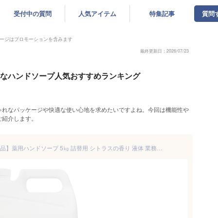
受付中の質問
人気アイテム
特集記事
質問
ージはプロモーションを含みます
最終更新日：2026/07/23
ゃれなハンドソープ人気おすすめランキング
ゃれなパッケージや快適な使い心地を求めたいですよね。今回は機能性や
ご紹介します。
カネヨ石鹸【大容量・医薬部外品】薬用ハンドソープ 5㎏ 詰替用 シトラスの香り 液体 業務用 泡ポンプ・液ポンプ兼用 コック付 日本製