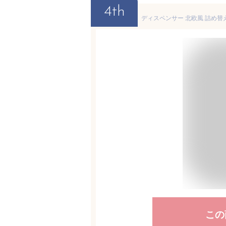
4th
この