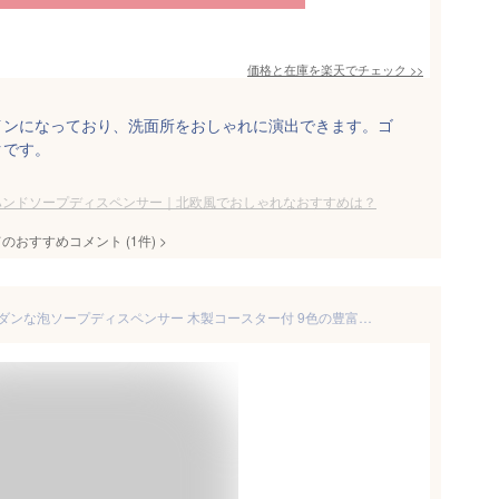
価格と在庫を
楽天
でチェック
>>
インになっており、洗面所をおしゃれに演出できます。ゴ
クです。
ハンドソープディスペンサー｜北欧風でおしゃれなおすすめは？
てのおすすめコメント
(
1
件)
>
【 送料無料 】雑誌掲載 北欧モダンな泡ソープディスペンサー 木製コースター付 9色の豊富なカラー 陶器 美濃焼 木目調 熨斗無料 Barza【 憧れの暮らし ギフト 北欧インテリア ハンドソープ 洗顔 詰め替え 】G0024