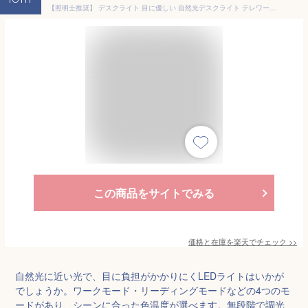
【照明士推奨】 デスクライト 目に優しい 自然光デスクライト テレワーク LEDデスクライト LED デスクスタンド LEDデスクスタンド ディスプレイ スタディライト 自然光 Zoom映え 電気スタンド おしゃれ 高演色性 無段階調光 休校 自宅学習 在宅勤務
この商品をサイトでみる
価格と在庫を
楽天
でチェック
>>
自然光に近い光で、目に負担がかかりにくLEDライトはいかが
でしょうか。ワークモード・リーディングモードなどの4つのモ
ードがあり、シーンに合った色温度が選べます。無段階で調光