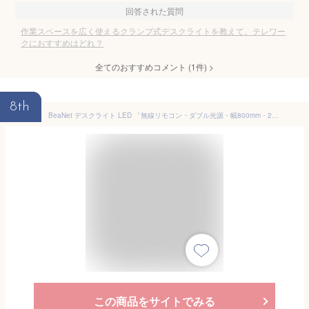
回答された質問
作業スペースを広く使えるクランプ式デスクライトを教えて。テレワー
クにおすすめはどれ？
全てのおすすめコメント
(
1
件)
>
8th
BeaNet デスクライト LED 「無線リモコン・ダブル光源・幅800mm・24W・2000Lx」 5段階調光調色 電気スタンド クランプ「PSE認証済」 幅広 スタンドライト 多角度調節 卓上ライト 目に優しい 読書/勉強/仕事 ホワイト BNT-DEL07（T型 ・Pro版）
この商品をサイトでみる