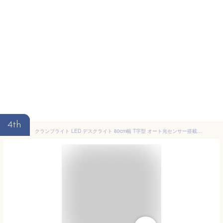
4th
クランプライト LED デスクライト 80cm幅 T字型 オート光センサー搭載 LEDライト 学習机 led 目に優しい スタンドランプ 電気スタンド 調光 クランプ 寝室 学習机 デスクスタンド スタンドライト 読書灯 卓上ライト デスクランプ 照明おしゃれ