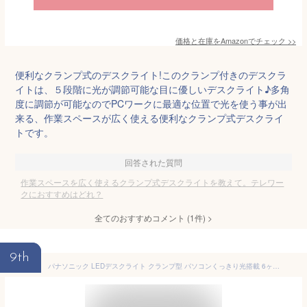
価格と在庫を
Amazon
でチェック
>>
便利なクランプ式のデスクライト!このクランプ付きのデスクラ
イトは、５段階に光が調節可能な目に優しいデスクライト♪多角
度に調節が可能なのでPCワークに最適な位置で光を使う事が出
来る、作業スペースが広く使える便利なクランプ式デスクライ
トです。
回答された質問
作業スペースを広く使えるクランプ式デスクライトを教えて。テレワー
クにおすすめはどれ？
全てのおすすめコメント
(
1
件)
>
9th
パナソニック LEDデスクライト クランプ型 パソコンくっきり光搭載 6ヶ所可動 器具光束550ルーメン JIS:A形相当 ホワイト仕上 SQ-LC470-W