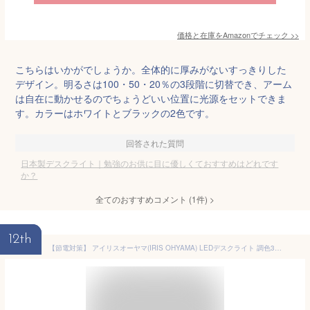
価格と在庫を
Amazon
でチェック
>>
こちらはいかがでしょうか。全体的に厚みがないすっきりした
デザイン。明るさは100・50・20％の3段階に切替でき、アーム
は自在に動かせるのでちょうどいい位置に光源をセットできま
す。カラーはホワイトとブラックの2色です。
回答された質問
日本製デスクライト｜勉強のお供に目に優しくておすすめはどれです
か？
全てのおすすめコメント
(
1
件)
>
12th
【節電対策】 アイリスオーヤマ(IRIS OHYAMA) LEDデスクライト 調色3段階 調光無段階 簡単操作 自由可動 フレキシブルアーム 角度調節可能 省エネ ブラック PDL-101-B