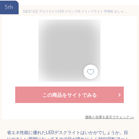
5th
【楽天1位】デスクライトLED クランプ式 クリップライト 学習机 おしゃれ 多機能360°回転アームライト 平面発光12W 3階段調色6階段調光デスクスタンドライト タッチコントと遠隔操作リモコン タイマー記憶機能 PC作業仕事・勉強・読書ランプ 自然光 省エネ テレワーク
この商品をサイトでみる
価格と在庫を
楽天
でチェック
>>
省エネ性能に優れたLEDデスクライトはいかがでしょうか。目
にやさしい照明になってるので目が疲れにくく360°回転アーム