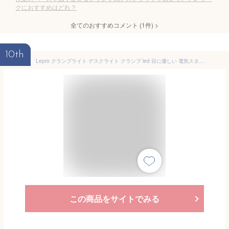
クにおすすめはどれ？
全てのおすすめコメント
(
1
件)
>
10th
Lepro クランプライト デスクライト クランプ led 目に優しい 電気スタンド スタンドライト 【電球色・白色・昼光色/10段階明るさ/5W省エネ/明るい/Ra80演色/360°角度調整可能/独立ボタン制御/USB給電式/1.5Mケーブル】 テーブル 卓上照明 卓上ライト 台灯 学習机 勉強机 読書灯 (ブラック)
この商品をサイトでみる