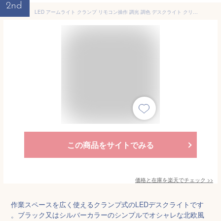
2nd
LED アームライト クランプ リモコン操作 調光 調色 デスクライト クリップ おしゃれ モダン 北欧 レトロ シンプル 目に優しい 卓上ライト スタンドライト 照明 テーブルライト ランプ ワークランプ 大きい コンセント 読書灯 明るい 学習机 新生活 MSP-55
この商品をサイトでみる
価格と在庫を
楽天
でチェック
>>
作業スペースを広く使えるクランプ式のLEDデスクライトです
。ブラック又はシルバーカラーのシンプルでオシャレな北欧風