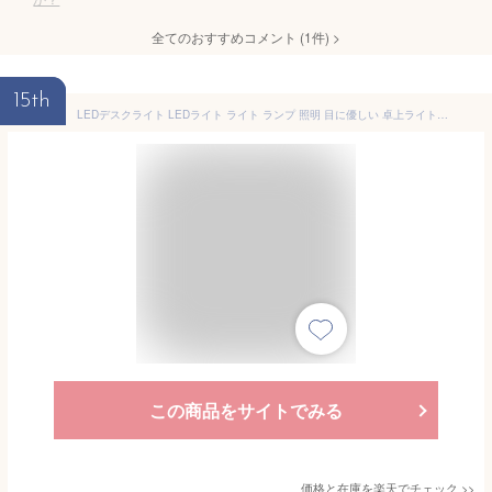
全てのおすすめコメント
(
1
件)
>
15th
LEDデスクライト LEDライト ライト ランプ 照明 目に優しい 卓上ライト デスクライト デスクランプ 日本製 昼白色 電球色 北欧 木目調 Slimac PEX-02 PEX-03【ポイント10倍 送料無料】［ LED Petit EXARM Noel / ノエル ］
この商品をサイトでみる
価格と在庫を
楽天
でチェック
>>