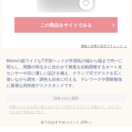
この商品をサイトでみる
価格と在庫を
楽天
でチェック
>>
80cmの超ワイドなT字型ヘッドが学習机の端から端まで均一に
照らし、周囲の明るさに合わせて輝度を自動調整するオート光
センサーや目に優しい設計を備え、クランプ式でデスクを広く
使いながら調光・調色も自在に行える、テレワークや受験勉強
に最適な高性能デスクスタンドです。
回答された質問
作業スペースを広く使えるクランプ式デスクライトを教えて。テレワー
クにおすすめはどれ？
全てのおすすめコメント
(
2
件)
>