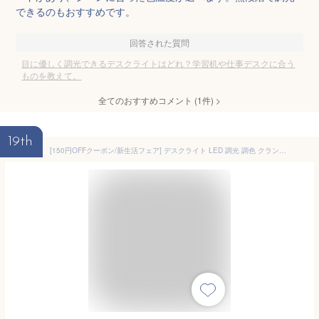
できるのもおすすめです。
回答された質問
目に優しく調光できるデスクライトはどれ？学習机や仕事デスクに合う
ものを教えて。
全てのおすすめコメント
(
1
件)
>
19th
[150円OFFクーポン/新生活フェア] デスクライト LED 調光 調色 クランプ型 ベース型 広範囲 明るい アイリスオーヤマT字型 スマホスタンド USB端子付き 省エネ 長寿命 角度調整 目に優しい 卓上 学習机 在宅勤務 在宅ワーク LDL-TBDL-B LDL-TCDL-B