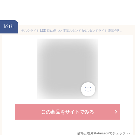
16th
デスクライト LED 目に優しい 電気スタンド ledスタンドライト 高演色Ra92 卓上ライト おしゃれ 調色3段階 調光無段階 ダイヤルスイッチ付き 簡単操作 角度調節可能 ナイトライト付 PC作業・勉強・読書灯 (シルバー)
この商品をサイトでみる
価格と在庫を
Amazon
でチェック
>>