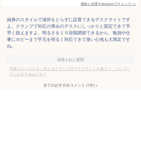
価格と在庫を
Amazon
でチェック
>>
細身のスタイルで場所をとらずに設置できるデスクライトです
よ。クランプで対応の厚みのデスクにしっかりと固定できて手
早く扱えますよ。明るさを１０段階調節できるから、勉強や仕
事にホビーまで手元を明るく対応できて使い心地も大満足です
ね。
回答された質問
作業スペースを広く使えるクランプ式デスクライトを教えて。テレワー
クにおすすめはどれ？
全てのおすすめコメント
(
1
件)
>