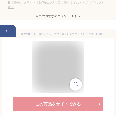
日本製デスクライト｜勉強のお供に目に優しくておすすめはどれです
か？
全てのおすすめコメント
(
1
件)
>
13th
【最大400円クーポン☆くらしにプラス＋】デスクライト 目に優しい 学習机 led LDL-701CL-W ledデスクライト アイリスオーヤマ 3000lx 目に優しい まぶしさガード USBコンセント付 学習机 無段階調節 調光 卓上ライト 子供部屋 寝室 読書灯 卓上照明 卓上
この商品をサイトでみる