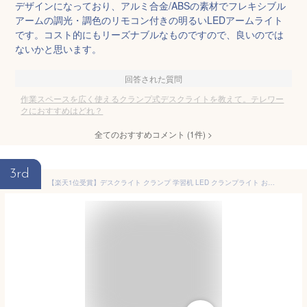
デザインになっており、アルミ合金/ABSの素材でフレキシブル
アームの調光・調色のリモコン付きの明るいLEDアームライト
です。コスト的にもリーズナブルなものですので、良いのでは
ないかと思います。
回答された質問
作業スペースを広く使えるクランプ式デスクライトを教えて。テレワー
クにおすすめはどれ？
全てのおすすめコメント
(
1
件)
>
3rd
【楽天1位受賞】デスクライト クランプ 学習机 LED クランプライト おしゃれ モニターライト 取り付け LEDライト 調光調色 スクリーンバーライト 900ルーメン 3関節 幅80cm 照射幅177cm 暖色 パソコンデスク 在宅ワーク