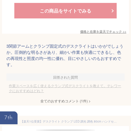
この商品をサイトでみる
価格と在庫を
楽天
でチェック
>>
3関節アームとクランプ固定式のデスクライトはいかがでしょう
か。圧倒的な明るさがあり、細かい作業も快適にできるし、色
の再現性と照度の均一性に優れ、目にやさしいのもおすすめで
す。
回答された質問
作業スペースを広く使えるクランプ式デスクライトを教えて。テレワー
クにおすすめはどれ？
全てのおすすめコメント
(
1
件)
>
7th
【楽天1位受賞】デスクライト クランプ LED 調光 調色 80cm ハンドセンサー ワイド 学習机 おしゃれ モニターライト 電気スタンド LEDライト 卓上ライト クランプ式 センサーでオンオフ 暖色 コンセント 広範囲点灯 子供 読書 勉強