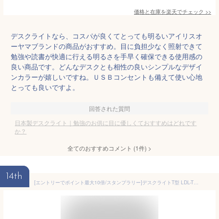
価格と在庫を
楽天
でチェック
>>
デスクライトなら、コスパが良くてとっても明るいアイリスオ
ーヤマブランドの商品がおすすめ。目に負担少なく照射できて
勉強や読書が快適に行える明るさを手早く確保できる使用感の
良い商品です。どんなデスクとも相性の良いシンプルなデザイ
ンカラーが嬉しいですね。ＵＳＢコンセントも備えて使い心地
とっても良いですよ。
回答された質問
日本製デスクライト｜勉強のお供に目に優しくておすすめはどれです
か？
全てのおすすめコメント
(
1
件)
>
14th
[エントリーでポイント最大10倍/スタンプラリー]デスクライトT型 LDL-TBDL-B LDL-TCDL-B ベースタイプ クランプタイプ 送料無料 LED デスクライト T型 ベースタイプ クランプタイプ LEDライト 卓上 ライト デスク アイリスオーヤマ[安心延長保証対象]