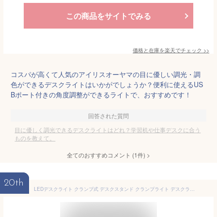
この商品をサイトでみる
価格と在庫を
楽天
でチェック
>>
コスパが高くて人気のアイリスオーヤマの目に優しい調光・調
色ができるデスクライトはいかがでしょうか？便利に使えるUS
Bポート付きの角度調整ができるライトで、おすすめです！
回答された質問
目に優しく調光できるデスクライトはどれ？学習机や仕事デスクに合う
ものを教えて。
全てのおすすめコメント
(
1
件)
>
20th
LEDデスクライト クランプ式 デスクスタンド クランプライト デスクライト led 学習机 おしゃれ 電気スタンド 卓上 学習用 目に優しい 寝室 調光式 デスクスタンドライト 照明 読書灯 クランプ 万力 在宅勤務 テレワーク おすすめ