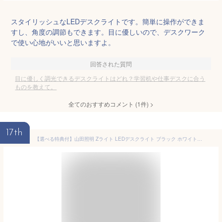
スタイリッシュなLEDデスクライトです。簡単に操作ができま
すし、角度の調節もできます。目に優しいので、デスクワーク
で使い心地がいいと思いますよ。
回答された質問
目に優しく調光できるデスクライトはどれ？学習机や仕事デスクに合う
ものを教えて。
全てのおすすめコメント
(
1
件)
>
17th
【選べる特典付】山田照明 Zライト LEDデスクライト ブラック ホワイト シルバー デスクライト 目に優しい led デスクライト クランプ式 明るい 調光 高演色 JIS規格 AA形相当 卓上ライト おしゃれ 学習机 LEDライト スタンドライト 卓上 眩しくない デスクライト LED