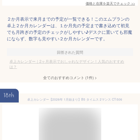
価格と在庫を
楽天
でチェック
>>
２か月表示で来月までの予定が一覧できる！このエムプランの
卓上２か月カレンダーは、１か月先の予定まで書き込めて初見
でも月跨ぎの予定のチェックがしやすい♪デスクに置いても邪魔
にならず、数字も見やすい２か月カレンダーです。
回答された質問
卓上カレンダー｜2ヶ月表示でおしゃれなデザイン！人気のおすすめ
は？
全てのおすすめコメント
(
1
件)
>
18th
卓上カレンダー【2026年 1月始まり】B5 タイムス 2マンス CT-506