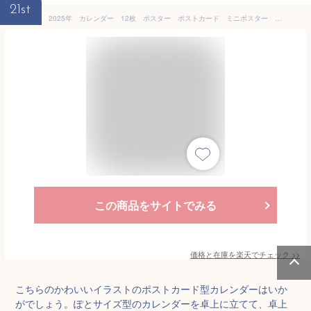
21st
2025年 カレンダー 12枚 ポスター ポストカード ミニポスター 壁掛け 卓上 インテリア 北欧 韓国 海外 おしゃれ かわいい くすみカラー ベージュ 淡色 グレージュ アート 玄関 雑貨 トイレ リビング 寝室 イラスト ナチュラル シンプル
この商品をサイトでみる
価格と在庫を
楽天
でチェック
>>
こちらのかわいいイラストのポストカード型カレンダーはいか
がでしょう。ぽとサイズ型のカレンダーを卓上に立てて、卓上