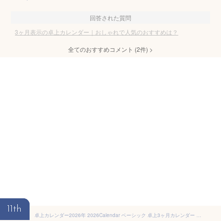
回答された質問
3ヶ月表示の卓上カレンダー｜おしゃれで人気のおすすめは？
全てのおすすめコメント
(
2
件)
>
11th
卓上カレンダー2026年 2026Calendar ベーシック 卓上3ヶ月カレンダー ホワイト スケジュール エムプラン 実用 書き込み シンプル ビジネス 令和8年暦 メール便可