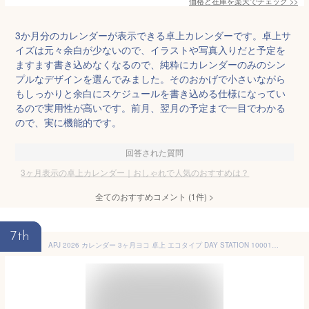
価格と在庫を
楽天
でチェック
>>
3か月分のカレンダーが表示できる卓上カレンダーです。卓上サ
イズは元々余白が少ないので、イラストや写真入りだと予定を
ますます書き込めなくなるので、純粋にカレンダーのみのシン
プルなデザインを選んでみました。そのおかげで小さいながら
もしっかりと余白にスケジュールを書き込める仕様になってい
るので実用性が高いです。前月、翌月の予定まで一目でわかる
ので、実に機能的です。
回答された質問
3ヶ月表示の卓上カレンダー｜おしゃれで人気のおすすめは？
全てのおすすめコメント
(
1
件)
>
7th
APJ 2026 カレンダー 3ヶ月ヨコ 卓上 エコタイプ DAY STATION 1000136851 日曜始まり メール便対応 メモ