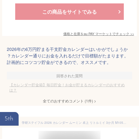
この商品をサイトでみる
価格と在庫を
au PAY マーケット
でチェック
>>
2026年の6万円貯まる干支貯金カレンダーはいかがでしょうか
？カレンダー通りにお金を入れるだけで目標額がたまります。
計画的にコツコツ貯金ができるので、オススメです。
回答された質問
【カレンダー貯金箱】毎日貯金！お金が貯まるカレンダーのおすすめ
は？
全てのおすすめコメント
(
1
件)
>
5th
学研ステイフル 2026 カレンダー ムーミン 卓上 リトルミイ 3か月 M10501 2026年 1月始まり