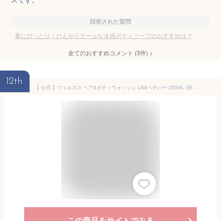
回答された質問
夏にぴったり！ひんやりクールな冷感ボディソープのおすすめは？
全てのおすすめコメント
(
3
件)
>
12th
【 公式 】ウェルネス ヘア&ボディウォッシュ LA&ベチバー 200mL (香り：ラベンダー＆ベチバー)ザボディショップ THE BODY SHOP ボディショップ 誕生日 いい香り いい匂い ボディーソープ ボディソープ せっけん 石鹸 ボディケア 保湿 潤い 液体 ギフト プレゼント 女性
この商品をサイトでみる