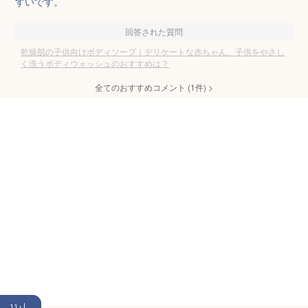
すいです。
回答された質問
乾燥肌の子供向けボディソープ｜デリケートな赤ちゃん、子供をやさし
く洗うボディウォッシュのおすすめは？
全てのおすすめコメント
(
1
件)
>