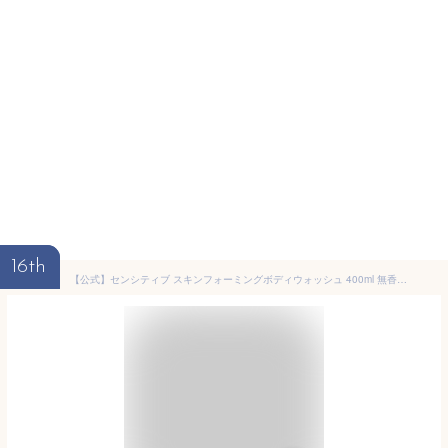
16th
【公式】センシティブ スキンフォーミングボディウォッシュ 400ml 無香料 | アレルギー対応 弱酸性 低刺激 ボディケア ボディソープ ボディウォッシュ 乾燥肌 敏感肌 肌荒れ 保湿 | OSAJI オサジ 公式ショップ 正規品