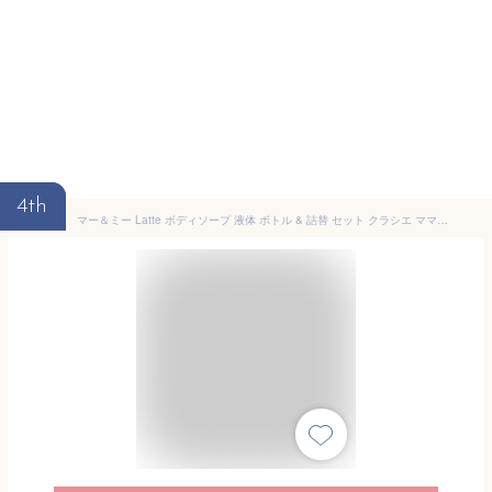
4th
マー＆ミー Latte ボディソープ 液体 ボトル & 詰替 セット クラシエ ママ 子供 親子 ベビー キッズ 全身 石鹸 乾燥肌 保湿 マーアンドミー ラッテ マーミー