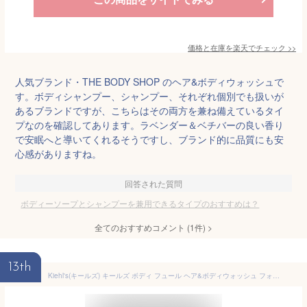
価格と在庫を
楽天
でチェック
>>
人気ブランド・THE BODY SHOP のヘア&ボディウォッシュで
す。ボディシャンプー、シャンプー、それぞれ個別でも扱いが
あるブランドですが、こちらはその両方を兼ね備えているタイ
プなのを確認してあります。ラベンダー＆ベチバーの良い香り
で安眠へと導いてくれるそうですし、ブランド的に品質にも安
心感がありますね。
回答された質問
ボディーソープとシャンプーを兼用できるタイプのおすすめは？
全てのおすすめコメント
(
1
件)
>
13th
Kiehl's(キールズ) キールズ ボディ フュール ヘア&ボディウォッシュ フォー メン 250mL オールインワン シャンプー ボディーソープ メンズ 男性用 ギフト 正規品