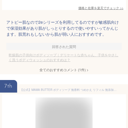
価格と在庫を
楽天
でチェック
>>
アトピー肌なので2eシリーズを利用してるのですが敏感肌向け
で保湿効果があり肌がしっとりするので使いやすいってかんじ
ます。肌荒れもしないから肌が弱い人におすすめです。
回答された質問
乾燥肌の子供向けボディソープ｜デリケートな赤ちゃん、子供をやさし
く洗うボディウォッシュのおすすめは？
全てのおすすめコメント
(
1
件)
>
7th
【公式】MAMA BUTTER ボディソープ 無香料 つめかえ リフィル 無添加 天然 オーガニック シアバター 子供 保湿 乾燥 敏感肌しっとり 植物性 ママバター