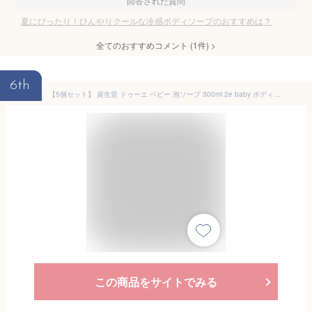
回答された質問
夏にぴったり！ひんやりクールな冷感ボディソープのおすすめは？
全てのおすすめコメント
(
1
件)
>
6th
【5個セット】 資生堂 ドゥーエ ベビー 泡ソープ 300ml 2e baby ボディソープ 新生児 赤ちゃん 無添加 低刺激 敏感肌 無香料 無着色 弱酸性
この商品をサイトでみる