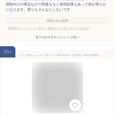
感肌向けの商品なので刺激もなく保湿効果もあって肌が滑らか
になります。香りもそんなにしないです
回答された質問
無香料ボディソープ｜香りに敏感な人も使えるおすすめは？
全てのおすすめコメント
(
1
件)
>
21st
ミノン 全身シャンプー 泡タイプ 本体 500ml + 詰め替え 400ml 無香料 ボディソープ 敏感肌 乾燥肌 肌あれ防止 低刺激性 弱酸性 [医薬部外品] Aronheurオリジナルマスクケース付き