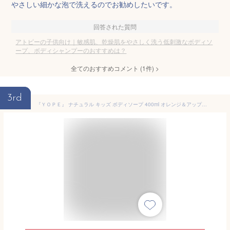
やさしい細かな泡で洗えるのでお勧めしたいです。
回答された質問
アトピーの子供向け｜敏感肌、乾燥肌をやさしく洗う低刺激なボディソ
ープ、ボディシャンプーのおすすめは？
全てのおすすめコメント
(
1
件)
>
3rd
『ＹＯＰＥ』 ナチュラル キッズ ボディソープ 400ml オレンジ＆アップルの香り 天然由来成分94%配合 乾燥 子供用 敏感肌 ECOCERT