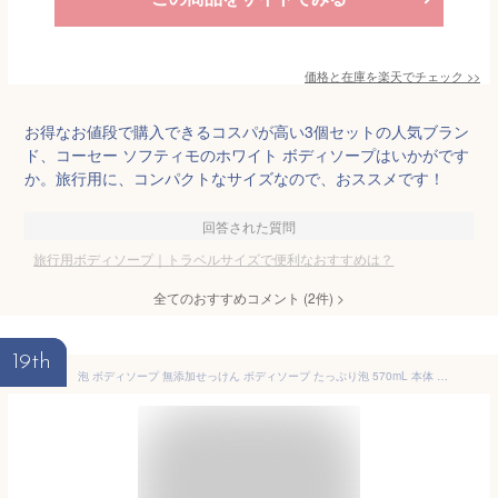
価格と在庫を
楽天
でチェック
>>
お得なお値段で購入できるコスパが高い3個セットの人気ブラン
ド、コーセー ソフティモのホワイト ボディソープはいかがです
か。旅行用に、コンパクトなサイズなので、おススメです！
回答された質問
旅行用ボディソープ｜トラベルサイズで便利なおすすめは？
全てのおすすめコメント
(
2
件)
>
19th
泡 ボディソープ 無添加せっけん ボディソープ たっぷり泡 570mL 本体 470mL 詰替え セット 無添加石けん ノンアルコール 無香料 無着色 抗菌剤 酸化防止剤 合成界面活性剤不使用 シャボン玉石けん