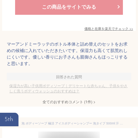
この商品をサイトでみる
価格と在庫を
楽天
でチェック
>>
マーアンドミーラッテのボトル本体と詰め替えのセットをお求
めの候補に入れていただきたいです。保湿力も高くて肌荒れし
にくいです。優しい香りにお子さんも親御さんもほっこりする
と思います。
回答された質問
保湿力が高い子供用ボディソープ｜デリケートな赤ちゃん、子供をやさ
しく洗うボディウォッシュのおすすめは？
全てのおすすめコメント
(
1
件)
>
5th
泡 ボディーソープ 極涼 アイスボディーシャンプー 泡タイプ 500ml 汗 ベタつき スッキリ 夏 熱い ニオイ 洗浄 爽快 メントール ニオイ対策 クエン酸 クリーミー 肌 泡ソープ 【基本宅配便送料無料】