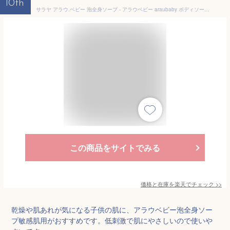
10th
サラヤ アラウ.ベビー 泡全身ソープ - アラウベビー araubaby ボディソープ 泡 ボトル 本体 ベビー用泡ボディソープ 泡ソープ 泡タイプ 無添加 ベビー用 赤ちゃん用 無添加せっけん saraya さらや サラヤ公式ショップ
この商品をサイトでみる
価格と在庫を
楽天
でチェック
>>
乾燥や肌あれが気になる子供の肌に、アラウベビー泡全身ソー
プ敏感肌用がおすすめです。低刺激で肌にやさしいので使いや