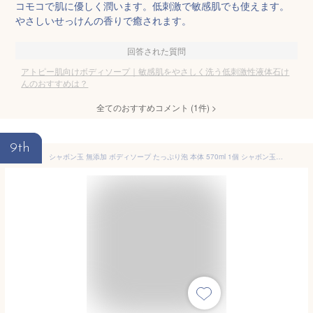
コモコで肌に優しく潤います。低刺激で敏感肌でも使えます。
やさしいせっけんの香りで癒されます。
回答された質問
アトピー肌向けボディソープ｜敏感肌をやさしく洗う低刺激性液体石け
んのおすすめは？
全てのおすすめコメント
(
1
件)
>
9th
シャボン玉 無添加 ボディソープ たっぷり泡 本体 570ml 1個 シャボン玉販売 泡 無香料 無着色 敏感肌 乾燥肌 子供 高齢 石けん