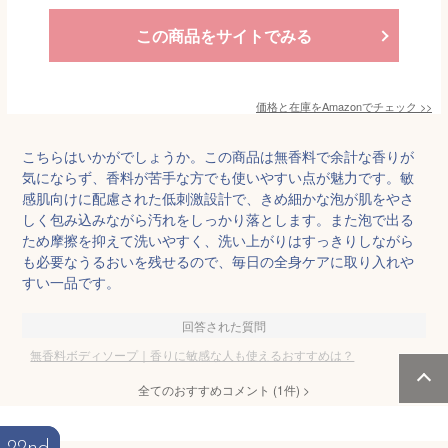
この商品をサイトでみる
価格と在庫を
Amazon
でチェック
>>
こちらはいかがでしょうか。この商品は無香料で余計な香りが
気にならず、香料が苦手な方でも使いやすい点が魅力です。敏
感肌向けに配慮された低刺激設計で、きめ細かな泡が肌をやさ
しく包み込みながら汚れをしっかり落とします。また泡で出る
ため摩擦を抑えて洗いやすく、洗い上がりはすっきりしながら
も必要なうるおいを残せるので、毎日の全身ケアに取り入れや
すい一品です。
回答された質問
無香料ボディソープ｜香りに敏感な人も使えるおすすめは？
全てのおすすめコメント
(
1
件)
>