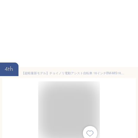
4th
【超軽量新モデル】チョイノリ電動アシスト自転車 16インチBM-MIS16D シングルギア 4.0AHコンパクト容量 かわいい 安心型式認定取得機種！ 電動自転車 格安 スイスイ楽々 おすすめ 快適 新作