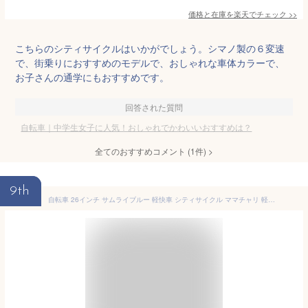
価格と在庫を
楽天
でチェック
>>
こちらのシティサイクルはいかがでしょう。シマノ製の６変速
で、街乗りにおすすめのモデルで、おしゃれな車体カラーで、
お子さんの通学にもおすすめです。
回答された質問
自転車｜中学生女子に人気！おしゃれでかわいいおすすめは？
全てのおすすめコメント
(
1
件)
>
9th
自転車 26インチ サムライブルー 軽快車 シティサイクル ママチャリ 軽快26 LEDオートライト 美和商事 LADY260BKAT-RBU