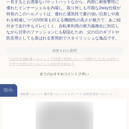
一見するとお洒落なバケットハットながら、内部に耐衝撃性に
優れたインナーシェルを内蔵し、取り外しも可能な2way仕様が
特長のこのヘルメットは、優れた通気性で夏の強い日差しや蒸
れを軽減しつつUV対策も行える機能性の高さが魅力で、あご紐
付きで走行中もズレにくく、自転車利用の努力義務化に対応し
ながら日常のファッションにも馴染むため、父の日のギフトや
防災用としても喜ばれる実用的でスタイリッシュな逸品です。
回答された質問
つば付き自転車ヘルメットで日焼け対策したい！日除けになるつばやバ
イザーが付いたヘルメットのおすすめは？
全てのおすすめコメント
(
1
件)
>
18th
自転車ヘルメット 帽子型ヘルメット レディース 女性用 安全ヘルメット ベレー帽風 ふわふわ 防寒 あったか 厚手 軽量 通気性 つば付き UV対策 日よけ 防風紐付き 取り外し可能 おしゃれ かわいい カジュアル 秋冬用 防災対策 お出かけ 頭部保護