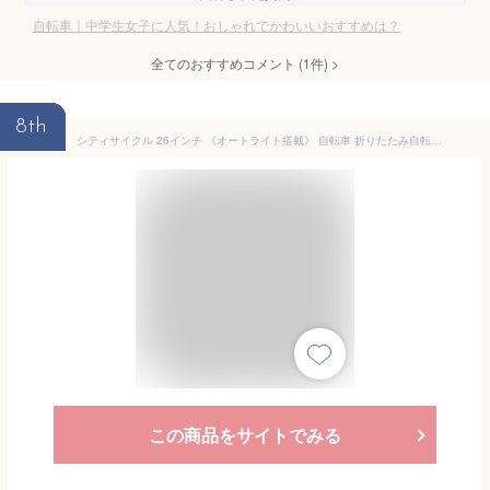
自転車｜中学生女子に人気！おしゃれでかわいいおすすめは？
全てのおすすめコメント
(
1
件)
>
8th
シティサイクル 26インチ 《オートライト搭載》 自転車 折りたたみ自転車 シマノ製6段変速 マイパラス MC509 ママチャリ 折り畳み自転車 おしゃれ じてんしゃ 街乗り 通勤 通学 送料無料 ☆ プレゼント ギフト 防災 猛暑 酷暑対策 熱中症対策 節約
この商品をサイトでみる