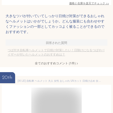
価格と在庫を
楽天
でチェック
>>
大きなツバが付いていてしっかり日焼け対策ができるおしゃれ
なヘルメットはいかがでしょうか。どんな服装にも合わせやす
くファッションの一部としてカッコよく被ることができるので
おすすめです。
回答された質問
つば付き自転車ヘルメットで日焼け対策したい！日除けになるつばやバ
イザーが付いたヘルメットのおすすめは？
全てのおすすめコメント
(
1
件)
>
20th
[XI LE] 自転車 ヘルメット 大人 女性 おしゃれ UVカット 日焼け止め 女性用自転車ヘルメット 軽量 かわいい 帽子型 ハット型 通気性 (ネイビー)