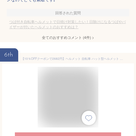
回答された質問
つば付き自転車ヘルメットで日焼け対策したい！日除けになるつばやバ
イザーが付いたヘルメットのおすすめは？
全てのおすすめコメント
(
4
件)
>
6th
【10％OFFクーポンで2682円】ヘルメット 自転車 ハット型ヘルメット レディース 女性 おしゃれ UPF50+ UVカット 日焼け止め 通気性 蒸れない 帽子型ヘルメット ハット型 防災ヘルメット 自転車ヘルメット 軽量 簡易 かわいい ロードバイク サイクル 高校生 通勤 通学