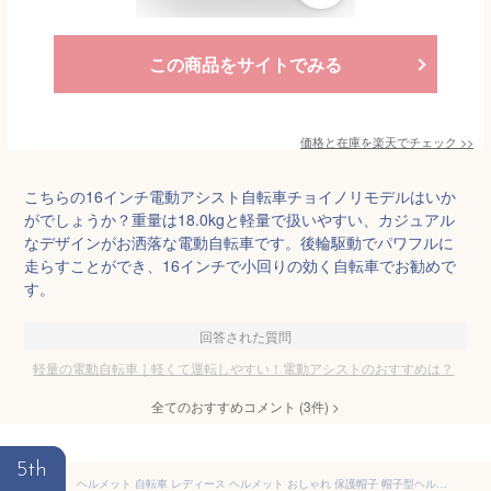
この商品をサイトでみる
価格と在庫を
楽天
でチェック
>>
こちらの16インチ電動アシスト自転車チョイノリモデルはいか
がでしょうか？重量は18.0kgと軽量で扱いやすい、カジュアル
なデザインがお洒落な電動自転車です。後輪駆動でパワフルに
走らすことができ、16インチで小回りの効く自転車でお勧めで
す。
回答された質問
軽量の電動自転車｜軽くて運転しやすい！電動アシストのおすすめは？
全てのおすすめコメント
(
3
件)
>
5th
ヘルメット 自転車 レディース ヘルメット おしゃれ 保護帽子 帽子型ヘルメット ハット型ヘルメット 自転車 安全ヘルメット 頭部保護帽 軽量ヘルメット 簡易 防災 軽量 ヘルメット バケットハット あごひも付き 男女兼用