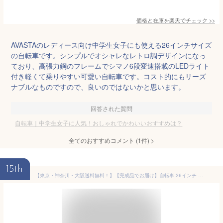
価格と在庫を
楽天
でチェック
>>
AVASTAのレディース向け中学生女子にも使える26インチサイズ
の自転車です。シンプルでオシャレなレトロ調デザインになっ
ており、高張力鋼のフレームでシマノ6段変速搭載のLEDライト
付き軽くて乗りやすい可愛い自転車です。コスト的にもリーズ
ナブルなものですので、良いのではないかと思います。
回答された質問
自転車｜中学生女子に人気！おしゃれでかわいいおすすめは？
全てのおすすめコメント
(
1
件)
>
15th
【東京・神奈川・大阪送料無料！】【完成品でお届け】自転車 26インチ おしゃれ Lupinus(ルピナス)LP-266TA-K26インチシティサイクル LEDオートライト シマノ製6段ギア