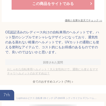
この商品をサイトでみる
価格と在庫を
楽天
でチェック
>>
CE認証済みのレディース向けの自転車用のヘルメットです。ハ
ット型のシンプルでオシャレなデザインになっており、通気性
のある蒸れない軽量のヘルメットです。UVカットの通勤にも使
える便利なアイテムで、コスト的にもお得感のあるものですの
で、良いのではないかと思います。
回答された質問
おしゃれな自転車用ヘルメット！大人女性向けで、通勤にも使えるママ
チャリヘルメットのおすすめは？
全てのおすすめコメント
(
7
件)
>
7th
Lupinusルピナス 自転車 26インチ LP-266VA シティサイクル Vフレーム 籐風カゴ オートライト (パステルパープル)