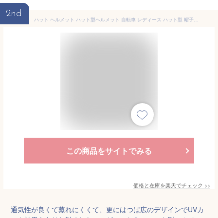
2nd
ハット ヘルメット ハット型ヘルメット 自転車 レディース ハット型 帽子 つば広 遮光 uvカット 日よけ 紫外線対策 ナイロン 撥水加工 大人用 おしゃれ メンズ バケットハット ひも付 飛ばない 頭部保護 軽量 通気性 蒸れない
この商品をサイトでみる
価格と在庫を
楽天
でチェック
>>
通気性が良くて蒸れにくくて、更にはつば広のデザインでUVカ