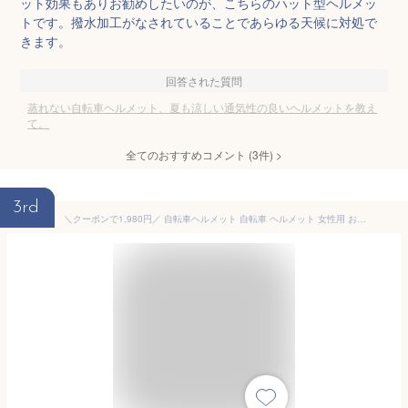
ット効果もありお勧めしたいのが、こちらのハット型ヘルメッ
トです。撥水加工がなされていることであらゆる天候に対処で
きます。
回答された質問
蒸れない自転車ヘルメット、夏も涼しい通気性の良いヘルメットを教え
て。
全てのおすすめコメント
(
3
件)
>
3rd
＼クーポンで1,980円／ 自転車ヘルメット 自転車 ヘルメット 女性用 おしゃれ 大人 帽子 おしゃれ ハット型ヘルメット バケットハット 大人用 子供 ジュニア 通勤 通学 街乗り 蒸れない あご紐付き 防災用品 通気性抜群 防災ヘルメット