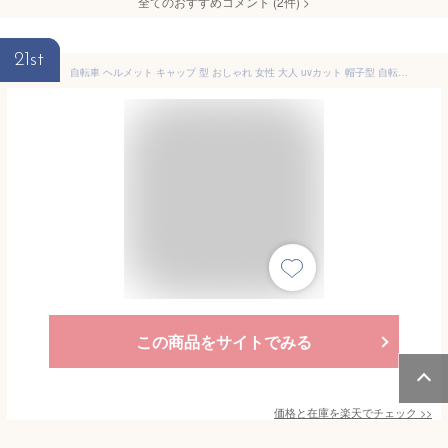
全てのおすすめコメント
(
2
件)
>
21st
自転車 ヘルメット キャップ 型 おしゃれ 女性 大人 uvカット 帽子型 自転車用ヘルメット インナーキャップ 防災用ハット型 安全帽子 バイザー アウトドア キャップ 軽量 街乗り 通勤 通学
この商品をサイトでみる
価格と在庫を
楽天
でチェック
>>