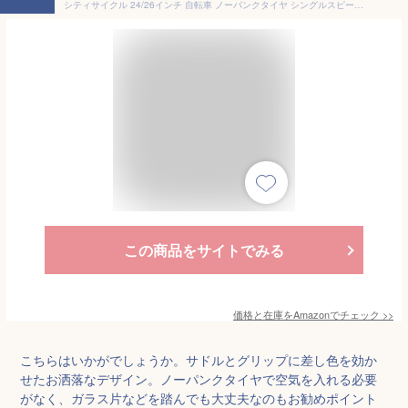
シティサイクル 24/26インチ 自転車 ノーパンクタイヤ シングルスピード 軽量 通勤 通学 カゴ付き LEDテールライト ロック付き 男女兼用 大人 学生 (A, 26 in) [並行輸入品]
この商品をサイトでみる
価格と在庫を
Amazon
でチェック
>>
こちらはいかがでしょうか。サドルとグリップに差し色を効か
せたお洒落なデザイン。ノーパンクタイヤで空気を入れる必要
がなく、ガラス片などを踏んでも大丈夫なのもお勧めポイント