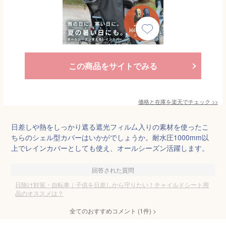
この商品をサイトでみる
価格と在庫を
楽天
でチェック
>>
日差しや熱をしっかり遮る遮光フィル厶入りの素材を使ったこ
ちらのシェル型カバーはいかがでしょうか。耐水圧1000mm以
上でレインカバーとしても使え、オールシーズン活躍します。
回答された質問
日除け対策・自転車｜子供を日差しから守りたい！チャイルドシート用
品のオススメは？
全てのおすすめコメント
(
1
件)
>