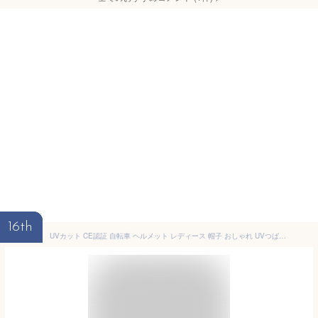
16th
UVカット CE認証 自転車 ヘルメット レディース 帽子 おしゃれ UVつば広ハット 大人用 通勤 通学 洗える 普段使い ‥