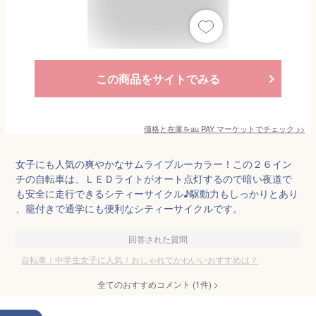
この商品をサイトでみる
価格と在庫を
au PAY マーケット
でチェック
>>
女子にも人気の爽やかなサムライブルーカラー！この２６イン
チの自転車は、ＬＥＤライトがオート点灯するので暗い夜道で
も安全に走行できるシティーサイクル♪駆動力もしっかりとあり
、籠付きで通学にも便利なシティーサイクルです。
回答された質問
自転車｜中学生女子に人気！おしゃれでかわいいおすすめは？
全てのおすすめコメント
(
1
件)
>