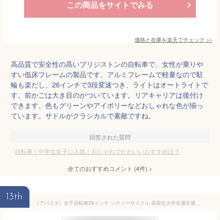
この商品をサイトでみる
価格と在庫を
楽天
でチェック
>>
高品質で安全性の高いブリジストンの自転車で、女性が乗りや
すい低床フレームの製品です。アルミフレームで軽量なので駐
輪も楽だし、26インチで3段変速つき、ライトはオートライトで
す。前かごは大き目のがついています。リアキャリアは後付け
できます。色もグリーンやアイボリーなどおしゃれな色が揃っ
ています。サドルがクラシカルで素敵ですね。
回答された質問
自転車｜中学生女子に人気！おしゃれでかわいいおすすめは？
全てのおすすめコメント
(
4
件)
>
13th
（アバスタ）女子自転車26インチ シティーサイクル 高校生大学生通学通勤 リア6段変速ギア