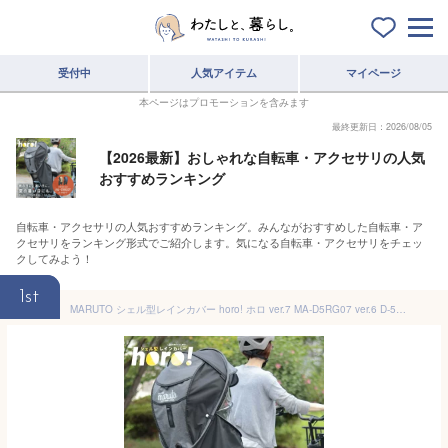
受付中
人気アイテム
マイページ
本ページはプロモーションを含みます
最終更新日：2026/08/05
【2026最新】おしゃれな自転車・アクセサリの人気
おすすめランキング
自転車・アクセサリの人気おすすめランキング。みんながおすすめした自転車・ア
クセサリをランキング形式でご紹介します。気になる自転車・アクセサリをチェッ
クしてみよう！
1st
MARUTO シェル型レインカバー horo! ホロ ver.7 MA-D5RG07 ver.6 D-5RG6-O horo6 horo7 大久保製作所 自転車 リヤ チャイルドシート用 Gスタイル サンシェード 日除け 紫外線 直射日光 日よけ 雨よけ 風よけ 防寒 後用 梅雨 夏 オールシーズン対応 後ろ子供乗せ用