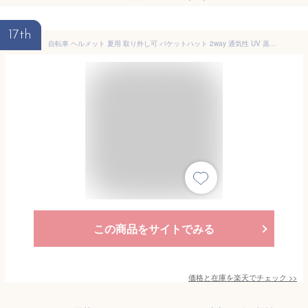
17th
自転車 ヘルメット 夏用 取り外し可 バケットハット 2way 通気性 UV 蒸れない 落下防止 あごひも付 防災用 父の日 プレゼント おしゃれ
この商品をサイトでみる
価格と在庫を
楽天
でチェック
>>