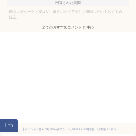
回答された質問
国産い草シーツ・寝ゴザ・敷きパッドで涼しく快眠したい！おすすめ
は？
全てのおすすめコメント
(
1
件)
>
11th
【ポイント5倍★13日0時-要エントリ&MAX2000円引】日本製 い草シーツ シングル 敷きパッド おしゃれ 寝ござ ござ 国産寝ござ マット 省エネ エコ 折りたたみ 夏用 夏寝具 さらさら ひんやり 涼しい 吸汗 抗菌 吸湿 調湿 消臭 洗濯不要 自然素材 天然素材 88×180cm 1畳 熊本