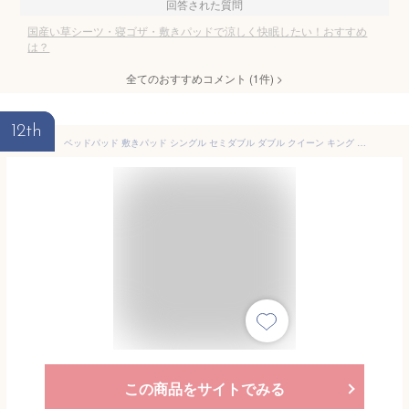
回答された質問
国産い草シーツ・寝ゴザ・敷きパッドで涼しく快眠したい！おすすめ
は？
全てのおすすめコメント
(
1
件)
>
12th
ベッドパッド 敷きパッド シングル セミダブル ダブル クイーン キング ワイドキング 抗菌 防臭 防ダニ 静電気 ハウスダスト 洗える 丸洗い 洗濯機 吸湿 速乾 高機能 ベッドカバー マットレスカバー 敷きカバー 布団カバー 洗い替え 来客用 新生活 クラッセ エムールベビー
この商品をサイトでみる