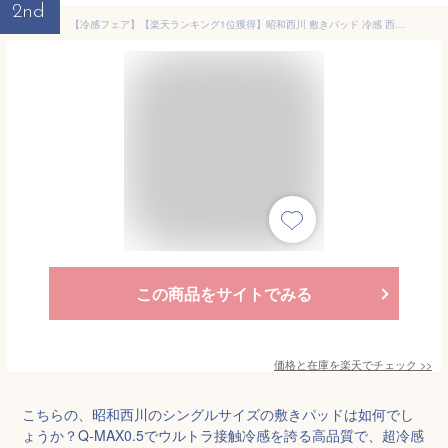
2nd
【冷感フェア】【楽天ランキング1位獲得】昭和西川 敷きパッド 冷感 西川 Q-MAX0.5でウルトラ接触冷感 超冷感ハイバウンド敷パッド ひんやり 敷パット クール シングル 100×205cm 冷感寝具 冷感マット 敷パット 夏 ひんやり 抗菌防臭 超強力 冷感敷きパッド
この商品をサイトでみる
価格と在庫を
楽天
でチェック
>>
こちらの、昭和西川のシングルサイズの敷きパッドは如何でし
ょうか？Q-MAX0.5でウルトラ接触冷感を誇る高品質で、超冷感