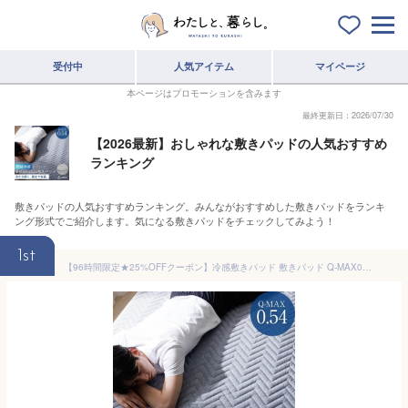
受付中
人気アイテム
マイページ
本ページはプロモーションを含みます
最終更新日：2026/07/30
【2026最新】おしゃれな敷きパッドの人気おすすめ
ランキング
敷きパッドの人気おすすめランキング。みんながおすすめした敷きパッドをランキ
ング形式でご紹介します。気になる敷きパッドをチェックしてみよう！
1st
【96時間限定★25%OFFクーポン】冷感敷きパッド 敷きパッド Q-MAX0.54 極涼 夏用 強冷感 冷たさ持続 接触冷感 ひんやり シングル セミダブル ダブル リバーシブル 冷たい 冷感 持続冷感 暑さ対策 ベッドパッド 洗える プレミアム