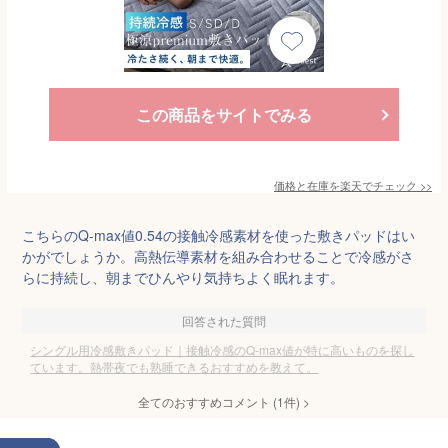
この商品をサイトでみる
価格と在庫を
楽天
でチェック
>>
こちらのQ-max値0.54の接触冷感素材を使った敷きパッドはい
かがでしょうか。高熱伝導素材を組み合わせることで冷感がさ
らに持続し、朝までひんやり気持ちよく眠れます。
回答された質問
シングル用冷感敷きパッド｜接触冷感のQ-max値が特に高いものを探し
ています。熱帯夜でも熟睡できるおすすめを教えて。
全てのおすすめコメント
(
1
件)
>