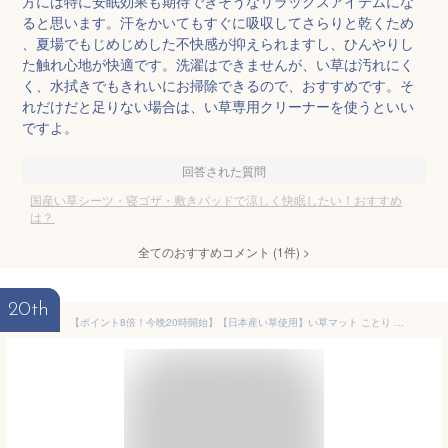
方には特に安眠効果も期待できそうなリラックスアイテムにな
ると思います。汗をかいてもすぐに吸収してさらりと乾くため
、夏場でもじめじめした不快感が抑えられますし、ひんやりし
た触れ心地が快適です。洗濯はできませんが、い草は汚れにく
く、水拭きでもきれいにお掃除できるので、おすすめです。そ
れだけだと足りない場合は、い草専用クリーナーを使うといい
ですよ。
回答された質問
国産い草シーツ・寝ゴザ・敷きパッドで涼しく快眠したい！おすすめ
は？
全てのおすすめコメント
(
1
件)
>
20th
【ポイント8倍！今晩20時開始】【日本産い草使用】い草マット ことり 70x180cm ネイビー 寝具 寝ござ 敷きパッド 日本製 国産 天然素材 い草 コットン メセキ織り 和風 抗菌 防臭 夏 夏用 和風 お昼寝 空気清浄 父の日ギフト