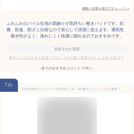
価格と在庫を
楽天
でチェック
>>
ふわふわのパイル生地の肌触りが気持ちい敷きパッドです。抗
菌、防臭、防ダニ仕様なので安心して清潔に使えます。通気性
、吸水性がよく、蒸れにくく快適に眠れるのでおすすめです。
回答された質問
敷きパッドはタオル生地！汗をしっかり吸う気持ちのいいおすすめは？
全てのおすすめコメント
(
1
件)
>
7th
【5/9 20時〜エントリーでP10倍】リネン 麻 敷きパッド シングル 夏用 洗える麻敷きパット 麻100％生地＆中綿麻100％（ラミー） ひんやり 麻シーツ 日本製 敷パット