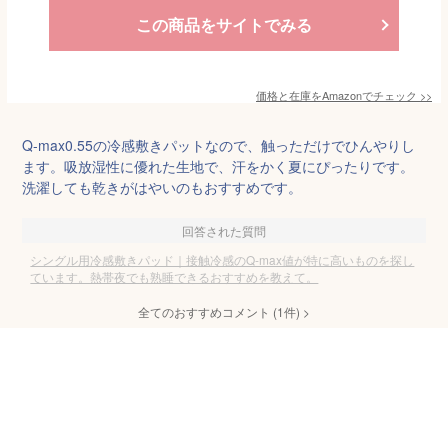
この商品をサイトでみる
価格と在庫を
Amazon
でチェック
>>
Q-max0.55の冷感敷きパットなので、触っただけでひんやりし
ます。吸放湿性に優れた生地で、汗をかく夏にぴったりです。
洗濯しても乾きがはやいのもおすすめです。
回答された質問
シングル用冷感敷きパッド｜接触冷感のQ-max値が特に高いものを探し
ています。熱帯夜でも熟睡できるおすすめを教えて。
全てのおすすめコメント
(
1
件)
>