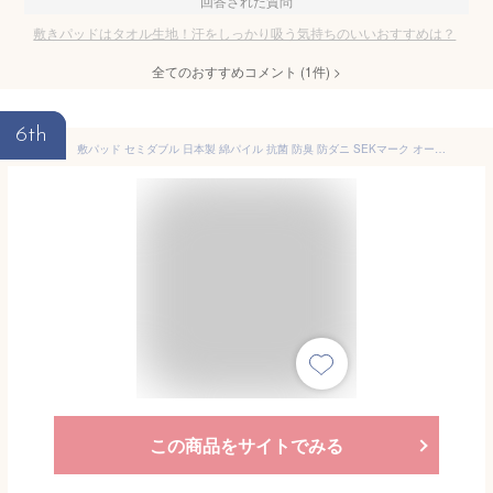
回答された質問
敷きパッドはタオル生地！汗をしっかり吸う気持ちのいいおすすめは？
全てのおすすめコメント
(
1
件)
>
6th
敷パッド セミダブル 日本製 綿パイル 抗菌 防臭 防ダニ SEKマーク オールシーズン サラサラ 肌触り良い しっかり吸収 ゴム付き 取り付け簡単 洗濯機丸洗い可能 フィルハーモニィ コットン タオル生地 ブルー アイボリー
この商品をサイトでみる