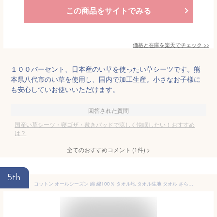
この商品をサイトでみる
価格と在庫を
楽天
でチェック
>>
１００パーセント、日本産のい草を使ったい草シーツです。熊
本県八代市のい草を使用し、国内で加工生産。小さなお子様に
も安心していお使いいただけます。
回答された質問
国産い草シーツ・寝ゴザ・敷きパッドで涼しく快眠したい！おすすめ
は？
全てのおすすめコメント
(
1
件)
>
5th
コットン オールシーズン 綿 綿100％ タオル地 タオル生地 タオル さらさら サラサラ 敷きパッド シングル 同色2枚セット