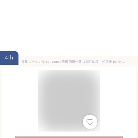
4th
寝具 シーツ い草 88×180cm 吸湿 調湿効果 抗菌防臭 寝ござ 国産 ねござ 日本製 熊本県八代産 「 リルマ 」夏用 敷きパッド ござ 寝汗(代引不可)【ポイント10倍】【送料無料】