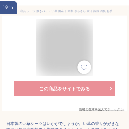
19th
寝具 シーツ 敷きパッド い草 国産 日本製 さらさら 吸汗 調湿 消臭 お手入れ簡単 ブルー セミダブル 約110×200cm《os》
この商品をサイトでみる
価格と在庫を
楽天
でチェック
>>
日本製のい草シーツはいかがでしょうか。い草の香りが好きな