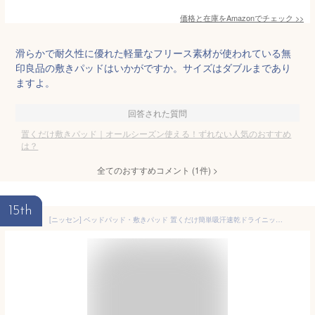
価格と在庫を
Amazon
でチェック
>>
滑らかで耐久性に優れた軽量なフリース素材が使われている無
印良品の敷きパッドはいかがですか。サイズはダブルまであり
ますよ。
回答された質問
置くだけ敷きパッド｜オールシーズン使える！ずれない人気のおすすめ
は？
全てのおすすめコメント
(
1
件)
>
15th
[ニッセン] ベッドパッド・敷きパッド 置くだけ簡単吸汗速乾ドライニット敷きパッド グレージュ シングル