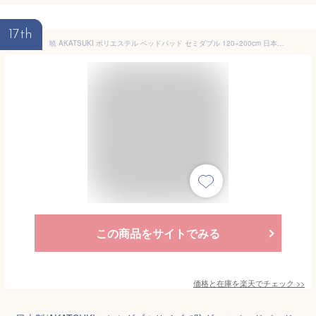
17th
暁 AKATSUKI ポリエステル ベッドパッド セミダブル 120×200cm 日本製 防ダニ 抗菌 防臭 ピーチスキン加工 厚手 オールシーズン 洗える ベッドパット 敷きパッド 敷パッド 寝心地改善 寝具
この商品をサイトでみる
価格と在庫を
楽天
でチェック
>>