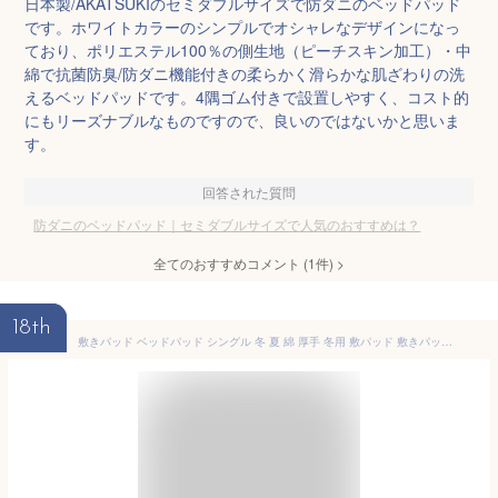
日本製/AKATSUKIのセミダブルサイズで防ダニのベッドパッド
です。ホワイトカラーのシンプルでオシャレなデザインになっ
ており、ポリエステル100％の側生地（ピーチスキン加工）・中
綿で抗菌防臭/防ダニ機能付きの柔らかく滑らかな肌ざわりの洗
えるベッドパッドです。4隅ゴム付きで設置しやすく、コスト的
にもリーズナブルなものですので、良いのではないかと思いま
す。
回答された質問
防ダニのベッドパッド｜セミダブルサイズで人気のおすすめは？
全てのおすすめコメント
(
1
件)
>
18th
敷きパッド ベッドパッド シングル 冬 夏 綿 厚手 冬用 敷パッド 敷きパット 夏用 シーツ 敷パット 寝具 布団 パッド 置くだけ おしゃれ オールシーズン ベッドシーツ ベッドパット 腰痛 暖かい 洗える 1年中 ベッド 子供 ずれ防止 ベット ゴムバンド フランネル