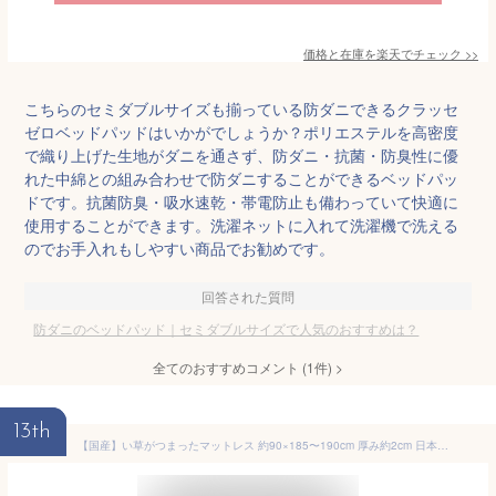
価格と在庫を
楽天
でチェック
>>
こちらのセミダブルサイズも揃っている防ダニできるクラッセ
ゼロベッドパッドはいかがでしょうか？ポリエステルを高密度
で織り上げた生地がダニを通さず、防ダニ・抗菌・防臭性に優
れた中綿との組み合わせで防ダニすることができるベッドパッ
ドです。抗菌防臭・吸水速乾・帯電防止も備わっていて快適に
使用することができます。洗濯ネットに入れて洗濯機で洗える
のでお手入れもしやすい商品でお勧めです。
回答された質問
防ダニのベッドパッド｜セミダブルサイズで人気のおすすめは？
全てのおすすめコメント
(
1
件)
>
13th
【国産】い草がつまったマットレス 約90×185〜190cm 厚み約2cm 日本製 い草 天然素材 シーツ 敷きパッド ベッドパッド 涼感 冷感 爽やか クールリラックス効果 省エネ対策(い草がつまったマットレス)