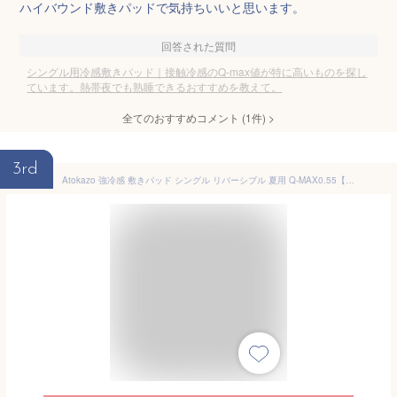
ハイバウンド敷きパッドで気持ちいいと思います。
回答された質問
シングル用冷感敷きパッド｜接触冷感のQ-max値が特に高いものを探し
ています。熱帯夜でも熟睡できるおすすめを教えて。
全てのおすすめコメント
(
1
件)
>
3rd
Atokazo 強冷感 敷きパッド シングル リバーシブル 夏用 Q-MAX0.55【ひんやりの最高峰】ひんやり敷きパッド 接触冷感 冷感シーツ 冷感敷パッド 冷たい敷パット 洗える 抗菌防臭 ほこりが出にくい 吸湿速乾 テイジン中綿 オールシーズンで使える 涼しい ベッドパッド クールパッド 極眠(100X200cm,ダークグレー)