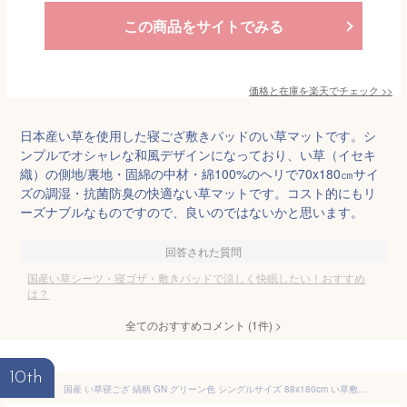
この商品をサイトでみる
価格と在庫を
楽天
でチェック
>>
日本産い草を使用した寝ござ敷きパッドのい草マットです。シ
ンプルでオシャレな和風デザインになっており、い草（イセキ
織）の側地/裏地・固綿の中材・綿100%のヘリで70x180㎝サイ
ズの調湿・抗菌防臭の快適ない草マットです。コスト的にもリ
ーズナブルなものですので、良いのではないかと思います。
回答された質問
国産い草シーツ・寝ゴザ・敷きパッドで涼しく快眠したい！おすすめ
は？
全てのおすすめコメント
(
1
件)
>
10th
国産 い草寝ござ 縞柄 GN グリーン色 シングルサイズ 88x180cm い草敷パッド ねござ い草シーツ 岡山県産 日本製