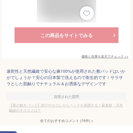
この商品をサイトでみる
価格と在庫を
楽天
でチェック
>>
速乾性と天然繊維で安心な麻100%が使用された敷パッドはいか
がでしょうか？安心の日本製で洗えるので衛生的です！サラサ
ラとした肌触りでナチュラル＆お洒落なデザインです
回答された質問
【夏の敷きパッド】寝汗やヨゴレからベッドを保護する！麻素材・天然
繊維のオススメは？
全てのおすすめコメント
(
16
件)
>