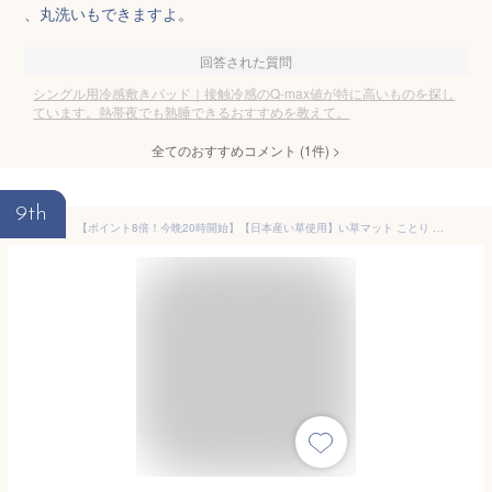
、丸洗いもできますよ。
回答された質問
シングル用冷感敷きパッド｜接触冷感のQ-max値が特に高いものを探し
ています。熱帯夜でも熟睡できるおすすめを教えて。
全てのおすすめコメント
(
1
件)
>
9th
【ポイント8倍！今晩20時開始】【日本産い草使用】い草マット ことり 70x180cm ネイビー 寝具 寝ござ 敷きパッド 日本製 国産 天然素材 い草 コットン メセキ織り 和風 抗菌 防臭 夏 夏用 和風 お昼寝 空気清浄 父の日ギフト