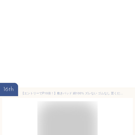
16th
【エントリーでP10倍！】敷きパッド 綿100% ズレない ゴムなし 置くだけ 密着 シングル セミダブル ダブル 洗える オールシーズン ベッドパッド ピタパッド 敷パッド 洗いざらし コットン 滑り止め 抗菌防臭