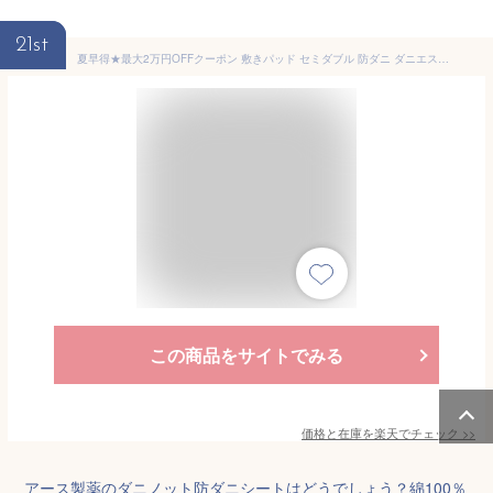
21st
夏早得★最大2万円OFFクーポン 敷きパッド セミダブル 防ダニ ダニエスケープ 日本製 送料無料 タオル地 敷きパット 敷パッド ウォッシャブル 丸洗いOK ベッドパッド アース製薬 ダニノット
この商品をサイトでみる
価格と在庫を
楽天
でチェック
>>
アース製薬のダニノット防ダニシートはどうでしょう？綿100％