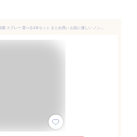
【お買い物マラソン】 マスク 除菌 スプレー 選べる4本セット まとめ買い お肌に優しい ノンアルコール PHMB 第3の除菌剤 日本製 ウイルス対策 感染予防 手 手指 ハンドスプレー 即効性 消毒液 香り アロマ 携帯用スプレー マスクスプレー 200ml