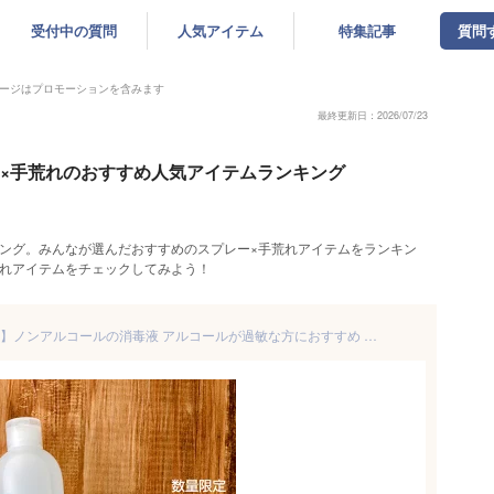
受付中の質問
人気アイテム
特集記事
質問
ージはプロモーションを含みます
最終更新日：2026/07/23
ー×手荒れのおすすめ人気アイテムランキング
ング。みんなが選んだおすすめのスプレー×手荒れアイテムをランキン
荒れアイテムをチェックしてみよう！
【楽天スーパーセール10%OFF】ノンアルコールの消毒液 アルコールが過敏な方におすすめ ステリミオ SteriMio 300mL 1本 殺菌成分 ベンゼトニウム塩化物0.05% 宅配便発送 あす楽 対応可 期間数量限定で外出時に 便利な スプレーボトル 付き 送料別