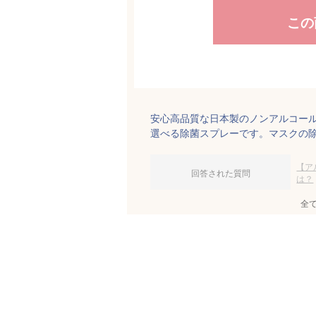
この
安心高品質な日本製のノンアルコー
選べる除菌スプレーです。マスクの
【ア
回答された質問
は？
全