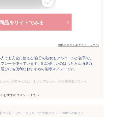
商品をサイトでみる
価格と在庫を
楽天
でチェック
>>
人でも安全に使える!自分の彼女もアルコールが苦手で、
スプレーを使っています。肌に優しいのはもちろん消臭力
ち運びにも便利なおすすめの消毒スプレーです。
ルコールが苦手な人に！】ノンアルコールの手指消毒スプレー
てのおすすめコメント
(
1
件)
>
&SH 100％天然成分 日本製 除菌 スプレー グレープフルーツ 除菌スプレー 100ml×2本セット 選べる 香料・無香料 [ ナチュラル 植物由来 ボタニカル なので ノン アルコール ノンエタノール ノンケミカル 抗菌 ] +lt3+【 送料無料 】