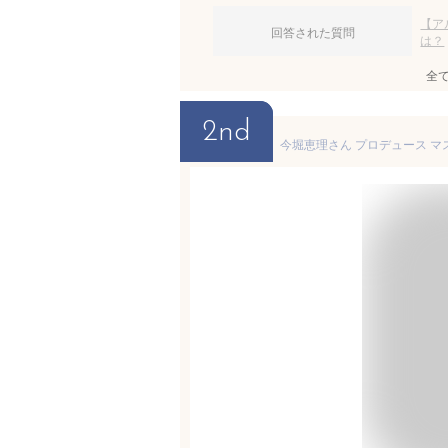
【ア
回答された質問
は？
全
2nd