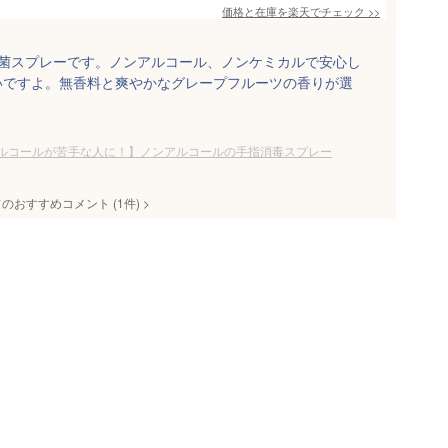
価格と在庫を
楽天
でチェック
>>
抗菌スプレーです。ノンアルコール、ノンケミカルで安心し
いですよ。無香料と爽やかなグレープフルーツの香りが選
ルコールが苦手な人に！】ノンアルコールの手指消毒スプレー
てのおすすめコメント
(
1
件)
>