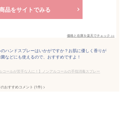
商品をサイトでみる
価格と在庫を
楽天
でチェック
>>
ルのハンドスプレーはいかがですか？お肌に優しく香りが
除菌などにも使えるので、おすすめですよ！
ルコールが苦手な人に！】ノンアルコールの手指消毒スプレー
てのおすすめコメント
(
1
件)
>