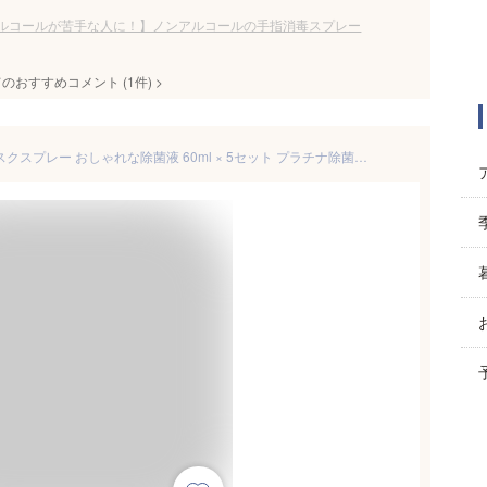
ルコールが苦手な人に！】ノンアルコールの手指消毒スプレー
てのおすすめコメント
(
1
件)
>
今堀恵理さん プロデュース マスクスプレー おしゃれな除菌液 60ml × 5セット プラチナ除菌スプレー 日本製 ノンアルコール 60ミリリットル 携帯用 手指 マスク除菌 抗ウィルス 強力消臭 肌にも安心 SEK赤ラベル取得