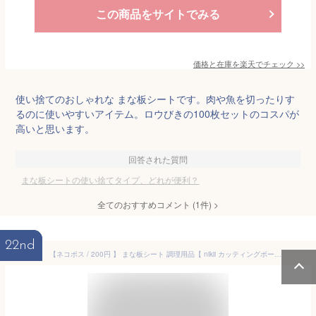
この商品をサイトでみる
価格と在庫を
楽天
でチェック
>>
使い捨てのおしゃれな まな板シートです。肉や魚を切ったりす
るのに使いやすいアイテム。ロウびきの100枚セットのコスパが
高いと思います。
回答された質問
まな板シートの使い捨てタイプ、どれが便利？
全てのおすすめコメント
(
1
件)
>
22nd
【ネコポス / 200円 】 まな板シート 調理用品【 nikii カッティングボードシート 】エヌ・エレファント [ nikii カッティングボードシート 抗菌 匂い予防 汚れ防止 清潔 使い捨て クリアファイル付き 調理道具 キッチン雑貨 キッチン用品 アウトドア キャンプ ]