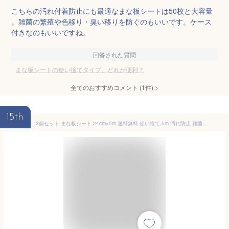
こちらの汚れ付着防止にも最適なまな板シートは50枚と大容量
。雑菌の繁殖や色移り・臭い移りを防ぐのもいいです。ケース
付きなのもいいですね。
回答された質問
まな板シートの使い捨てタイプ、どれが便利？
全てのおすすめコメント
(
1
件)
>
15th
3個セット まな板シート 24cm×5m 送料無料 使い捨て 5m 汚れ防止 雑菌対策 衛生 臭い移り防止 まな板シート 使いすて カッティングシート 時短 キッチン雑貨 キッチン用品 キャンプ アウトドア まないた 衛生用品 カインズ ニトリ CAINZ DAISO 人気 話題 we-mn-002a-3set