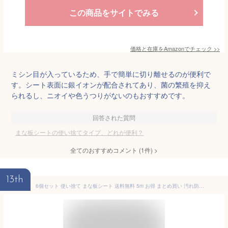
この商品をサイトでみる
価格と在庫を
Amazon
でチェック
>>
ミシン目が入っているため、手で簡単に切り離せるのが便利で
す。シート表面に銀イオンが配合されてあり、菌の繁殖を抑え
られるし、ニオイや色うつりがないのもおすすめです。
回答された質問
まな板シートの使い捨てタイプ、どれが便利？
全てのおすすめコメント
(
1
件)
>
13th
6個セット 使い捨て まな板シート 送料無料 5m お得 まとめ買い 汚れ防止 雑菌対策 衛生 臭い移り防止 色移り防止 まな板シート 使いすて カッティングシート 時短グッズ キッチン雑貨 キッチン用品 レイエ カインズ ニトリ CAINZ 人気 話題 we-mn-002a-6set