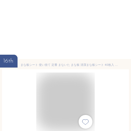
16th
まな板シート 使い捨て 定番 まないた まな板 清潔まな板シート 40枚入 3個セット 汚れ防止 におい移り防止 色移り ニオイ移り 雑菌対策 粉飛び おしゃれ かわいい ワイズコーポレーション シートまな板 カッティングボード 調理道具 調理器具