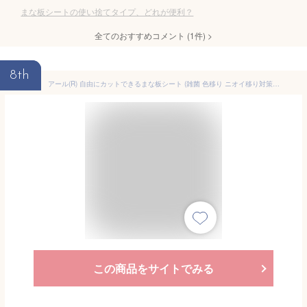
まな板シートの使い捨てタイプ、どれが便利？
全てのおすすめコメント
(
1
件)
>
8th
アール(R) 自由にカットできるまな板シート (雑菌 色移り ニオイ移り対策) きれいに切れるカッター付き (30×800cm / 8m) 使い捨て まな板シート アウトドア キャンプ KC-212
この商品をサイトでみる