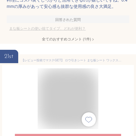
mmの厚みがあって安心感も抜群な使用感の良さ大満足。
回答された質問
まな板シートの使い捨てタイプ、どれが便利？
全てのおすすめコメント
(
1
件)
>
21st
【レビュー投稿でマステGET】 ロウ引きシート まな板シート ワックスペーパー 100枚組 使い捨て まな板汚れ防止シート 色移り ラッピング 保護シート キッチンシート 汚れ 防止 保護 予防 便利グッズ 日本製 送料無料