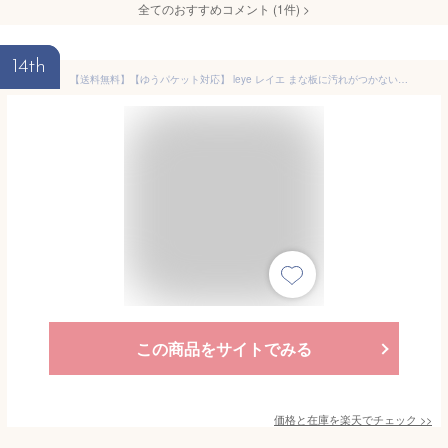
全てのおすすめコメント
(
1
件)
>
14th
【送料無料】【ゆうパケット対応】 leye レイエ まな板に汚れがつかないシート 50枚入 ◆ まな板シート 使い切り 汚れ ニオイ 色移り 雑菌 対策 ろう引き紙 ケース付き ワックスペーパー ワックスシート
この商品をサイトでみる
価格と在庫を
楽天
でチェック
>>