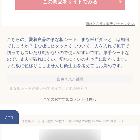
この商品をサイトでみる
価格と在庫を
楽天
でチェック
>>
こちらの、愛着良品のまな板シート、まな板ピタッと！は如何
でしょうか？まな板にピタッとくっついて、力を入れて包丁で
切ってもズレたり動かないので使いやすいです。厚手シートな
ので、丈夫で破れにくい、切れにくいのも本当に助かります。
まな板に色移りもしませんし衛生面を考えてもお薦めです。
回答された質問
まな板シートの使い捨てタイプ、どれが便利？
全てのおすすめコメント
(
1
件)
>
7th
まな板シート 使い捨て 50枚 150枚 200枚 250枚 22cm×30cm 厚手 ワイド 丈夫 まないた しーと カッティングボード ロールじゃない まな板に汚れがつかないシート まな板汚れ防止 汚れ 色移り 臭い移り 雑菌対策 食中毒対策 カット タイプ ネコポス送料無料