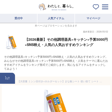
受付中
人気アイテム
マイページ
本ページはプロモーションを含みます
最終更新日：2026/05/02
【2026最新】その他調理器具×キッチン×予算5000円
×SNS映え・人気の人気おすすめランキング
その他調理器具×キッチン×予算5000円×SNS映え・人気の人気おすすめランキング。
みんながその他調理器具×キッチン×予算5000円×SNS映え・人気をテーマに選んだお
すすめアイテムをランキング形式でご紹介します。気になるアイテムをチェックし
てみよう！
1st
【大容量 ミシン目付き+ホルダーセット】まな板シート 使い捨て シート まな板 詰め替え ロールタイプ 【ラチュナ Latuna キングジム】 カッティングボード キャンプ 汚れ防止 色移り防止 におい移り防止 分厚い エンボス加工 肉用 果物 魚 10m（36枚分）