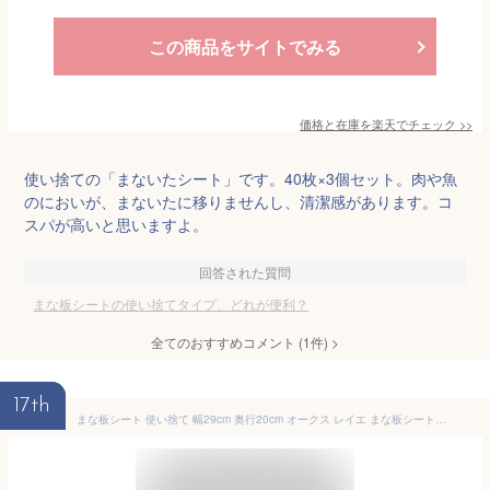
この商品をサイトでみる
価格と在庫を
楽天
でチェック
>>
使い捨ての「まないたシート」です。40枚×3個セット。肉や魚
のにおいが、まないたに移りませんし、清潔感があります。コ
スパが高いと思いますよ。
回答された質問
まな板シートの使い捨てタイプ、どれが便利？
全てのおすすめコメント
(
1
件)
>
17th
まな板シート 使い捨て 幅29cm 奥行20cm オークス レイエ まな板シート レギュラー 50枚入り LES3208 日本製 【 leye ケース付き クッキングシート ワックスペーパー チェック ラッピング メモリ付き 】〈メール便〉