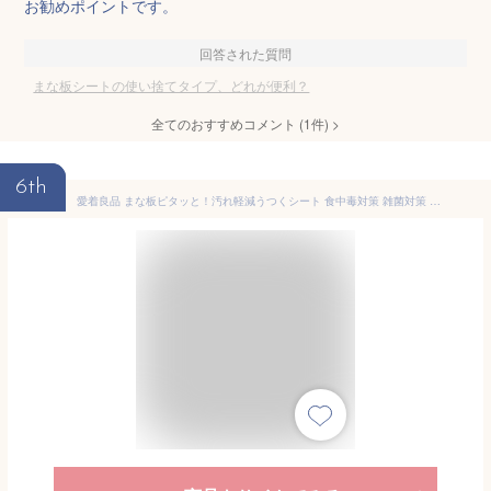
お勧めポイントです。
回答された質問
まな板シートの使い捨てタイプ、どれが便利？
全てのおすすめコメント
(
1
件)
>
6th
愛着良品 まな板ピタッと！汚れ軽減うつくシート 食中毒対策 雑菌対策 O157対策 まな板臭い移り まな板色移り まな板汚れ防止 力を入れても切れない動かない まな板シート 滑らない加工 ずれない加工 エンボス加工でくっつきにくい 厚手 丈夫 カットタイプ ロールじゃない