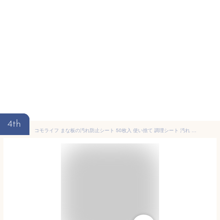
4th
コモライフ まな板の汚れ防止シート 50枚入 使い捨て 調理シート 汚れ 色移り ニオイ 防止 メモリ付 日本製