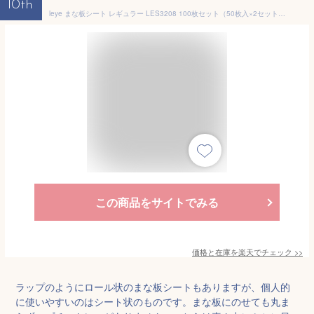
10th
leye まな板シート レギュラー LES3208 100枚セット（50枚入×2セット） 29×20cm （まな板に汚れがつかないシート 使い捨て ミシン目入り シートタイプ 使い切り アウトドア においが付かない 色移り防止 AUX オークス レイエ）【メール便送料無料】
この商品をサイトでみる
価格と在庫を
楽天
でチェック
>>
ラップのようにロール状のまな板シートもありますが、個人的
に使いやすいのはシート状のものです。まな板にのせても丸ま