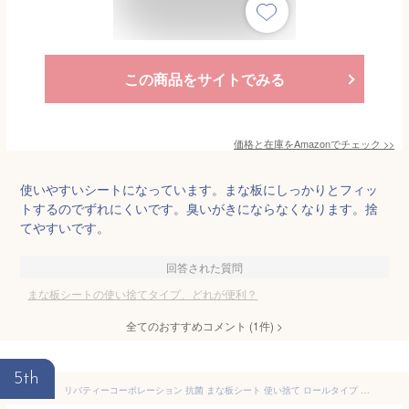
この商品をサイトでみる
価格と在庫を
Amazon
でチェック
>>
使いやすいシートになっています。まな板にしっかりとフィッ
トするのでずれにくいです。臭いがきにならなくなります。捨
てやすいです。
回答された質問
まな板シートの使い捨てタイプ、どれが便利？
全てのおすすめコメント
(
1
件)
>
5th
リバティーコーポレーション 抗菌 まな板シート 使い捨て ロールタイプ 24cm×3m LD-459