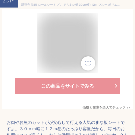
20th
新発売 抗菌 ロールシート どこでもまな板 30cm幅×12m ブルー ポリエチレン ポリプロピレン 0.4mm 100℃ 業務用 使い捨て キャンプ まな板 シート 青 アウトドア 厨房 キッチン 衛生 調理 ロールタイプ
この商品をサイトでみる
価格と在庫を
楽天
でチェック
>>
お肉やお魚のカットがが安心して行える人気のまな板シートで
すよ。３０ｃｍ幅に１２ｍ巻のたっぷり容量だから、毎日のお
料理にコスパ良くしっかりと活用できるのが嬉しいですね。0.4