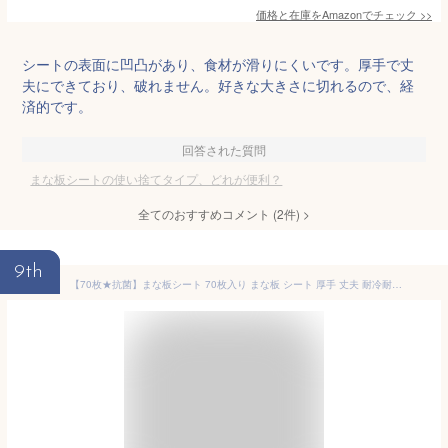
価格と在庫を
Amazon
でチェック
>>
シートの表面に凹凸があり、食材が滑りにくいです。厚手で丈
夫にできており、破れません。好きな大きさに切れるので、経
済的です。
回答された質問
まな板シートの使い捨てタイプ、どれが便利？
全てのおすすめコメント
(
2
件)
>
9th
【70枚★抗菌】まな板シート 70枚入り まな板 シート 厚手 丈夫 耐冷耐熱 抗菌 滑らない 使い捨て カットタイプ カットシート カット 汚れ防止 色移り防止 雑菌対策 食中毒対策 キッチン用品 ロールじゃない 丸まらない