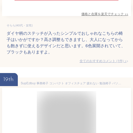
価格と在庫を
楽天
でチェック
>>
そらら(40代・女性)
ダイヤ柄のステッチが入ったシンプルでおしゃれなこちらの椅
子はいかがですか？高さ調整もできますし、大人になってから
も飽きずに使えるデザインだと思います。6色展開されていて、
ブラックもありますよ。
全てのおすすめコメント
(
1
件)
>
19th
SupEzibuy 事務椅子 コンパクト オフィスチェア 疲れない 勉強椅子 パソコンチェア 人間工学椅子 デスクチェア メッシュチェア ワークチェア 腰に良い 通気性 厚手座面 ロッキング機能 昇降機能 跳ね上げ式アームレスト 付き 360度回転 静音キャスター 学習イス ブラック