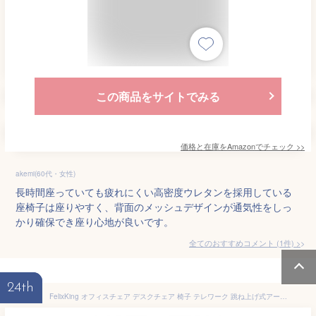
この商品をサイトでみる
価格と在庫を
Amazon
でチェック
>>
akemi(60代・女性)
長時間座っていても疲れにくい高密度ウレタンを採用している
座椅子は座りやすく、背面のメッシュデザインが通気性をしっ
かり確保でき座り心地が良いです。
全てのおすすめコメント
(
1
件)
>
24th
FelixKing オフィスチェア デスクチェア 椅子 テレワーク 跳ね上げ式アームレスト 通気性 昇降機能付き コンパクト 疲れない椅子 キャスター付き 勉強学習 ブラック