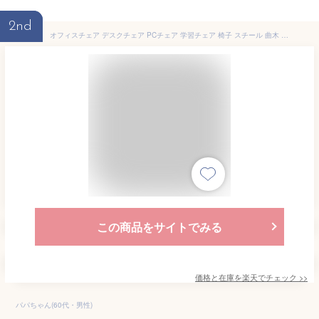
2nd
オフィスチェア デスクチェア PCチェア 学習チェア 椅子 スチール 曲木 合皮 黒 ブラック ガス圧 高さ調節 キャスター付き 天然木 おしゃれ シック 高級感 組立品 1年保証 エイル オフィスチェア BR 201-00151
この商品をサイトでみる
価格と在庫を
楽天
でチェック
>>
パパちゃん(60代・男性)