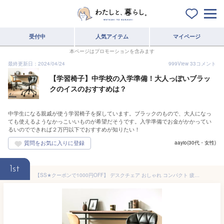
受付中
人気アイテム
マイページ
本ページはプロモーションを含みます
最終更新日：2024/04/24
999
View
33
コメント
【学習椅子】中学校の入学準備！大人っぽいブラッ
クのイスのおすすめは？
中学生になる親戚が使う学習椅子を探しています。ブラックのもので、大人になっ
ても使えるようなかっこいいものが希望だそうです。入学準備でお金がかかってい
るいのでできれば２万円以下でおすすめが知りたい！
aayio(30代・女性)
1st
【SS★クーポンで1000円OFF】 デスクチェア おしゃれ コンパクト 疲れにくい オフィスチェア パソコンチェア テレワークデスク 椅子 パソコン かっこいい デザイン レザー 合皮 昇降 回転 キャスター 学習椅子 デスク用 オフィス用 チェア イス 北欧 ブラック／ベージュ ORDY