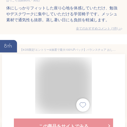
ほっこり法師(60代・男性)
体にしっかりフィットした座り心地を体感していただけ、勉強
やデスクワークに集中していただける学習椅子です。メッシュ
素材で通気性も抜群。蒸し暑い日にも負担を軽減します。
全てのおすすめコメント
(
1
件)
>
8th
【4/25限定!エントリー&抽選で最大100%Pバック】バランスチェア おしゃれ コンパクト スリム オフィスチェア 腰痛 姿勢 デスクチェア ダイニングチェア 学習チェア 椅子 イス こども ドウシシャ SFC-BK スリムフィットチェア ブラック
この商品をサイトでみる