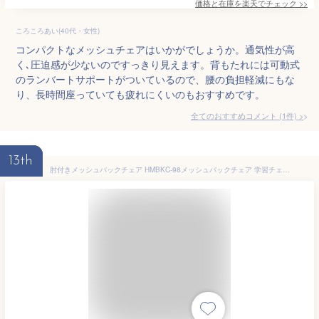
価格と在庫を
楽天
でチェック
>>
ころころあい(40代・女性)
コンパクトなメッシュチェアはいかがでしょうか。通気性が高
く､圧迫感が少ないのですっきり見えます。背もたれには可動式
のランバートサポートがついているので、腰の負担軽減にもな
り、長時間座っていても疲れにくいのもおすすめです。
全てのおすすめコメント
(
1
件)
>
13th
肘付きメッシュバックチェア HMBKC-98メッシュバックチェア 学習チェア ハイバックチェア オフィスチェア オフィス 回転イス チェア イス 椅子 アームレスト ひじ掛け 肘掛け ブラック グリーン ブルー オレンジ ボルドー【D】