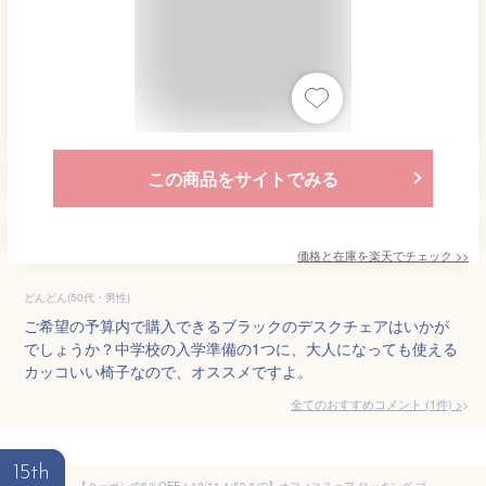
この商品をサイトでみる
価格と在庫を
楽天
でチェック
>>
どんどん(50代・男性)
ご希望の予算内で購入できるブラックのデスクチェアはいかが
でしょうか？中学校の入学準備の1つに、大人になっても使える
カッコいい椅子なので、オススメですよ。
全てのおすすめコメント
(
1
件)
>
15th
【クーポンで8％OFF！12/11 1:59まで】オフィスチェア ロッキング ブラック ブルー グレー デスクチェア キャスター付 コンパクト 会社 教室 子供 部屋 事務椅子 学習椅子 学習チェア 事務用椅子 パソコンチェア オフィスチェアー イス いす 在宅ワーク 在宅