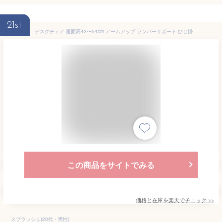
21st
デスクチェア 座面高43〜54cm アームアップ ランバーサポート ひじ掛け オフィスチェア メッシュ 高さ調整 （ 送料無料 チェア パソコンチェア 学習椅子 メッシュチェア 学習チェア PCチェア 肘付き ワークチェア イス ブラック ）【39ショップ】
この商品をサイトでみる
価格と在庫を
楽天
でチェック
>>
スプラッシュ(20代・男性)