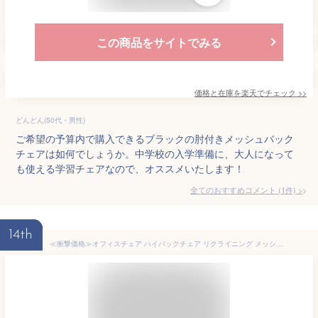
この商品をサイトでみる
価格と在庫を
楽天
でチェック
>>
どんどん(50代・男性)
ご希望の予算内で購入できるブラックの肘付きメッシュバック
チェアは如何でしょうか。中学校の入学準備に、大人になって
も使える学習チェアなので、オススメいたします！
全てのおすすめコメント
(
1
件)
>
14th
≪衝撃価格≫オフィスチェア ハイバックチェア リクライニング メッシュチェア 椅子 オフィス リクライニングチェア デスクチェア エクストラクール 送料無料 ブラック グレー ワインレッド ブルー グリーン HLC-0088-1K【D】[2209SO][1005]【あす楽】