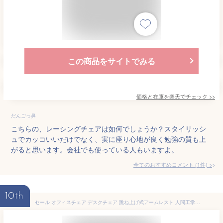
この商品をサイトでみる
価格と在庫を
楽天
でチェック
>>
だんごっ鼻
こちらの、レーシングチェアは如何でしょうか？スタイリッシ
ュでカッコいいだけでなく、実に座り心地が良く勉強の質も上
がると思います。会社でも使っている人もいますよ。
全てのおすすめコメント
(
1
件)
>
10th
セール オフィスチェア デスクチェア 跳ね上げ式アームレスト 人間工学設計 通気性 メッシュチェア パソコンチェア 360度回転 昇降機能付き 肘置き付き いす ハイバック ゲーミングチェア ワークチェア 在宅勤務 ブラック