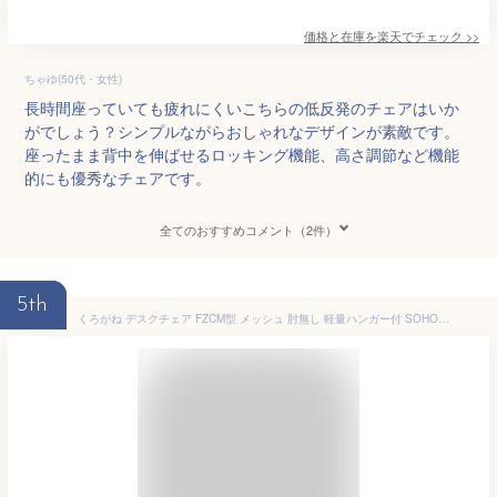
価格と在庫を
楽天
でチェック
>>
ちゃゆ(50代・女性)
長時間座っていても疲れにくいこちらの低反発のチェアはいか
がでしょう？シンプルながらおしゃれなデザインが素敵です。
座ったまま背中を伸ばせるロッキング機能、高さ調節など機能
的にも優秀なチェアです。
全てのおすすめコメント（2件）
5th
くろがね デスクチェア FZCM型 メッシュ 肘無し 軽量ハンガー付 SOHOチェア 学習チェア パソコンチェア ブラック/ネイビー/ブラウン コンパクト OAチェア オフィスチェア イス 事務椅子 在宅ワーク 中学生 高校生 大学生