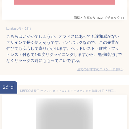
価格と在庫を
Amazon
でチェック
>>
kuraki(50代・女性)
こちらはいかがでしょうか。オフィスにあっても違和感がない
デザインで長く使えそうです。ハイバックなので、この先背が
伸びでも安心して寄りかかれます。ヘッドレスト・腰枕・フッ
トレスト付きで145度リクライニングしますから、勉強時だけで
なくリラックス時にももってこいですね。
全てのおすすめコメント
(
1
件)
>
23rd
KERDOM 椅子 オフィス オフィスチェア デスクチェア 勉強 椅子 人間工学椅子 メッシュチェア 疲れない 腰痛対応 360度回転 キャスター付き おしゃれ 事務 勉強 ブラック KD9053-C-Black