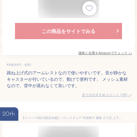
この商品をサイトでみる
価格と在庫を
Amazon
でチェック
>>
Kelly(50代・女性)
跳ね上げ式のアームレストなので使いやすいです。音が静かな
キャスターが付いているので、動けて便利です。 メッシュ素材
なので、背中が蒸れなくて良いです。
全てのおすすめコメント
(
1
件)
>
20th
【スーパーSALE限定特価】バランスチェア 学習椅子 腰痛 ガス圧 上下昇降 高さ 角度調節 背もたれ グリップ 姿勢 キャスター テレワーク ブラック EEX-CHB01