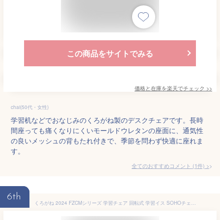
この商品をサイトでみる
価格と在庫を
楽天
でチェック
>>
chai(50代・女性)
学習机などでおなじみのくろがね製のデスクチェアです。長時
間座っても痛くなりにくいモールドウレタンの座面に、通気性
の良いメッシュの背もたれ付きで、季節を問わず快適に座れま
す。
全てのおすすめコメント
(
1
件)
>
6th
くろがね 2024 FZCMシリーズ 学習チェア 回転式 学習イス SOHOチェア 子供用 椅子 キャスター付き メッシュ 高さ調節 回転イス コンパクト PCチェア OAチェア デスクチェアFZCM-23WHBG（ベージュ）FZCM-23BKBK（ブラック）