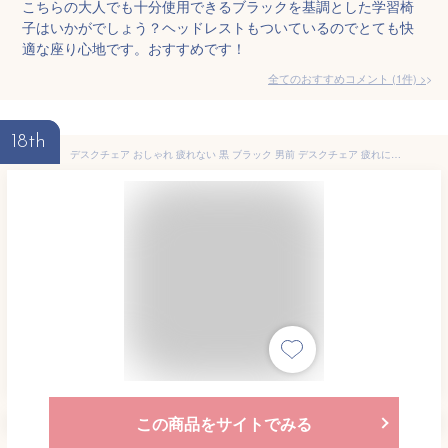
こちらの大人でも十分使用できるブラックを基調とした学習椅
子はいかがでしょう？ヘッドレストもついているのでとても快
適な座り心地です。おすすめです！
全てのおすすめコメント
(
1
件)
>
18th
デスクチェア おしゃれ 疲れない 黒 ブラック 男前 デスクチェア 疲れにくい 北欧 子供 チェア オフィスチェア パソコンチェア ベロア調 大人カラー かわいい 韓国 インテリア レッド ブルー 学習 椅子 イス 学習イス テレワーク 在宅ワーク アシェル ASHEL ブリリアント
この商品をサイトでみる