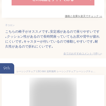
価格と在庫を
楽天
でチェック
>>
子コロン
こちらの椅子がオススメです｡安定感があるので座りやすいです
｡クッション性があるので長時間座っていてもお尻や背中が疲れ
にくいです｡キャスターが付いているので移動しやすいです｡耐
久性があるので折れにくいです｡
全てのおすすめコメント
(
1
件)
>
9th
レーシングチェア LSC-580 送料無料 レーシングチェア レーシングチェア ゲーミングチェア 学習チェア ハイバックチェア オフィスチェア ゲーム オフィス 回転イス チェア イス 椅子 レッド ブルー ブラック【D】 新生活