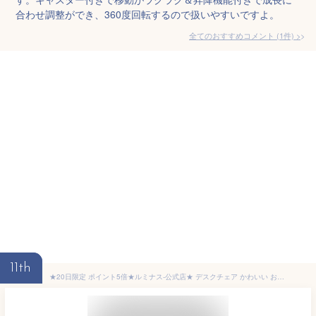
合わせ調整ができ、360度回転するので扱いやすいですよ。
全てのおすすめコメント
(
1
件)
>
11th
★20日限定 ポイント5倍★ルミナス-公式店★ デスクチェア かわいい おしゃれ パソコンチェア オフィスチェア コンパクト 椅子 イス いす チェア チェアー 学習椅子 キャスター付 事務椅子 子供 デスク用 昇降 回転 ブラック 黒 グレー ホワイト 姿勢矯正 腰痛 SSPC-BKGY