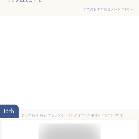
全てのおすすめコメント
(
1
件)
>
16th
チェア (イス 椅子) ブラック ゲーミング オフィス 事務用 パソコン PC 学習 椅子 (イス チェア) 高い耐久性 頑丈 リクライニング ハイバック 高い背もたれ ヘッドレスト フットレスト レザー 黒