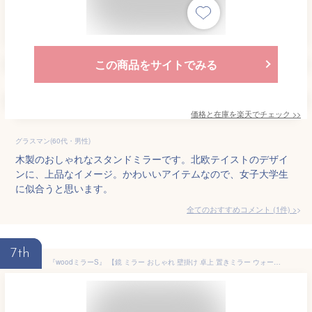
この商品をサイトでみる
価格と在庫を
楽天
でチェック
>>
グラスマン(60代・男性)
木製のおしゃれなスタンドミラーです。北欧テイストのデザイ
ンに、上品なイメージ。かわいいアイテムなので、女子大学生
に似合うと思います。
全てのおすすめコメント
(
1
件)
>
7th
『woodミラーS』 【鏡 ミラー おしゃれ 壁掛け 卓上 置きミラー ウォール インテリア 壁掛け トイレ 木製 ウッド】