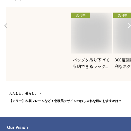
受付中
受付中
バッグを吊り下げて
360度
収納できるラックの
利なネク
おすすめは？
ーのおす
わたしと、暮らし。
【ミラー】木製フレームなど！北欧風デザインのおしゃれな鏡のおすすめは？
Our Vision