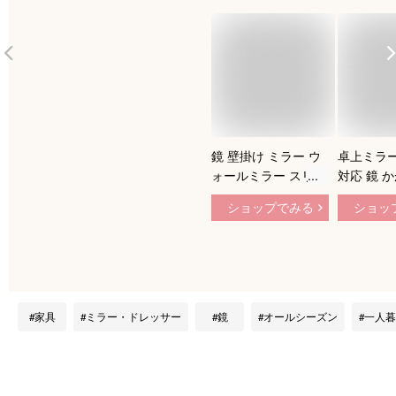
鏡 壁掛け ミラー ウ
卓上ミラー
ォールミラー スリム
対応 鏡 
幅30 高さ90 縦横自
ー アンテ
ショップでみる
ショッ
由 幅90 高さ30 飛散
北欧 おし
防止 姿見 おしゃれ
いい 天然
木目調 北欧 かわい
クトミラー
い 玄関 リビング 子
ミラー 卓
供部屋 一人暮らし
鏡 メイク
洗面所 薄型 ブラウ
ー スタン
家具
ミラー・ドレッサー
鏡
オールシーズン
一人暮
ン ナチュラル ドウ
ブランド 
シシャ IMW9030NA
木製フレー
IMW9030BR
サー 洗面
鏡 木製 