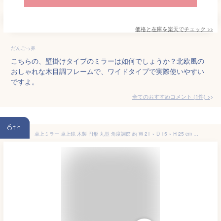
価格と在庫を
楽天
でチェック
>>
だんごっ鼻
こちらの、壁掛けタイプのミラーは如何でしょうか？北欧風の
おしゃれな木目調フレームで、ワイドタイプで実際使いやすい
ですよ。
全てのおすすめコメント
(
1
件)
>
6th
卓上ミラー 卓上鏡 木製 円形 丸型 角度調節 約 W 21 × D 15 × H 25 cm 鏡 かがみ スタンドミラー スタンド鏡 化粧鏡 立て掛け メイク鏡 丸い 置き鏡 テーブルミラー 玄関 トイレ 洗面所 ホテル用 おしゃれ 北欧 かわいい アジアン 雑貨 アジアン雑貨 和 和モダン [67105]