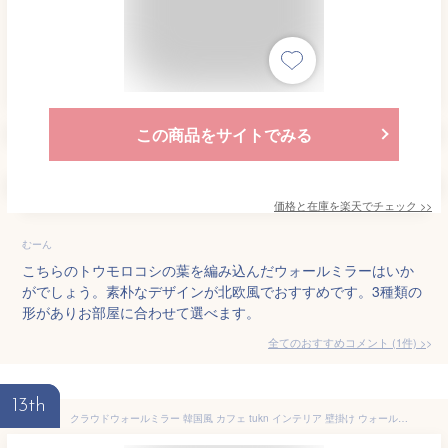
この商品をサイトでみる
価格と在庫を
楽天
でチェック
>>
むーん
こちらのトウモロコシの葉を編み込んだウォールミラーはいか
がでしょう。素朴なデザインが北欧風でおすすめです。3種類の
形がありお部屋に合わせて選べます。
全てのおすすめコメント
(
1
件)
>
13th
クラウドウォールミラー 韓国風 カフェ tukn インテリア 壁掛け ウォールミラー 軽量 北欧 ナチュラル シンプル 木製 雲 ベビー部屋 韓国 インテリア