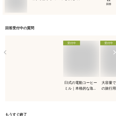
回答
回答受付中の質問
受付中
受付中
臼式の電動コーヒー
大容量で
ミル｜本格的な珈琲
の旅行用
を入れたい人向けの
おすすめ
おすすめは？
もうすぐ終了