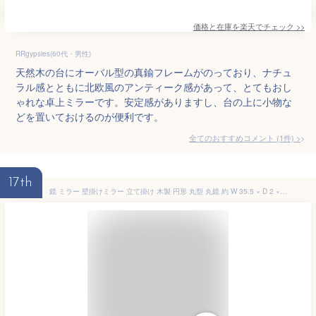
価格と在庫を
楽天
でチェック
>>
RRgypsies(60代・男性)
天然木の台にオーバル型の真鍮フレームがのっており、ナチュ
ラル感とともに北欧風のアンティーク感があって、とてもおし
ゃれな卓上ミラーです。安定感がありますし、台の上に小物な
どを置いておけるのが便利です。
全てのおすすめコメント
(
1
件)
>
17th
鏡 ミラー 壁掛けミラー 立て掛け 木製 円形 丸型 丸鏡 約 W 35.5 × D 2 × H 35.5 cm 鏡直径 約20cm かがみ ウォールミラー 姿見 化粧鏡 シャビーシック ロープ付き ウォールデコレーション アンティーク 風 おしゃれ かわいい 北欧 アジアン雑貨 アジアン 雑貨 [65340]