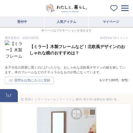
受付中
人気アイテム
マイページ
本ページはプロモーションを含みます
最終更新日：2024/08/05
949
View
19
コメント
【ミラー】木製フレームなど！北欧風デザインのお
しゃれな鏡のおすすめは？
女子大生の部屋に置くのにぴったりな、おしゃれな北欧風デザインの鏡を探してい
ます。木のフレームなどのナチュラルなものが気になっています。
もりぞう(20代・女性)
1st
鏡 壁掛け ミラー ウォールミラー スリム 幅30 高さ90 縦横自由 幅90 高さ30 飛散防止 姿見 おしゃれ 木目調 北欧 かわいい 玄関 リビング 子供部屋 一人暮らし 洗面所 薄型 ブラウン ナチュラル ドウシシャ IMW9030NA IMW9030BR