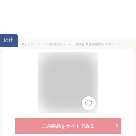
16th
卓上ミラー オーバル型 真鍮フレーム 天然木台 角度調整対応 スタンドミラー 鏡 かがみ カガミ ミラー 卓上鏡 テーブルミラー アンティーク調 コンパクト 楕円型 化粧鏡 おしゃれ 可愛い メイクアップミラー シンプル インテリア アジアン 雑貨 アジアン雑貨 [66900]
この商品をサイトでみる