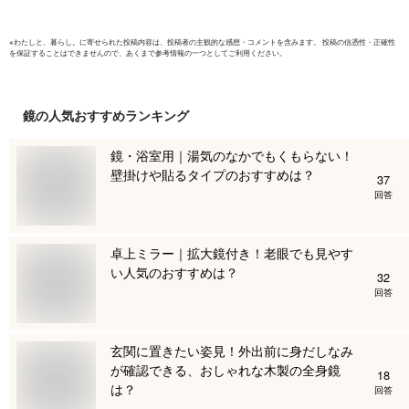
角型 ウッ
※
わたしと、暮らし。
に寄せられた投稿内容は、投稿者の主観的な感想・コメントを含みます。 投稿の信憑性・正確性
を保証することはできませんので、あくまで参考情報の一つとしてご利用ください。
鏡
の人気おすすめランキング
鏡・浴室用｜湯気のなかでもくもらない！
壁掛けや貼るタイプのおすすめは？
37
回答
卓上ミラー｜拡大鏡付き！老眼でも見やす
い人気のおすすめは？
32
回答
玄関に置きたい姿見！外出前に身だしなみ
が確認できる、おしゃれな木製の全身鏡
18
は？
回答