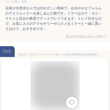
メッコ(40代・女性)
台座が天然木ならではのやさしい色味で、ゆるやかなフォルム
のアクリルミラーを差し込んだ鏡です。ミラーはタテ・ヨコ・
ナナメと好みの角度でディスプレイできます。トレイ付きなの
で、お気に入りのアクセサリーやコスメをミラーと一緒に置い
ておけて、おすすめです。
全てのおすすめコメント
(
1
件)
>
15th
【公式】アラログ フラワーミラー Sサイズ(THE AOROROG)500WORKS.ラタン 壁掛け ミラー 壁掛けミラーアンティーク 鏡 おしゃれ ウォール 壁面北欧 トイレ 玄関 シンプル 丸い丸型 藤 かわいい 軽量 Creer/クレエ IGF