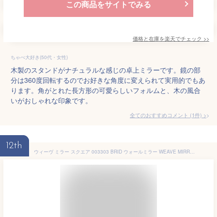
この商品をサイトでみる
価格と在庫を
楽天
でチェック
>>
ちゃぺ大好き(50代・女性)
木製のスタンドがナチュラルな感じの卓上ミラーです。鏡の部
分は360度回転するのでお好きな角度に変えられて実用的でもあ
ります。角がとれた長方形の可愛らしいフォルムと、木の風合
いがおしゃれな印象です。
全てのおすすめコメント
(
1
件)
>
12th
ウィーヴ ミラー スクエア 003303 BRID ウォールミラー WEAVE MIRROR SQUARE 鏡 姿見 北欧 モダン シンプル 壁掛け 玄関 リビング 寝室 おしゃれ