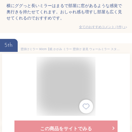
横にググっと長いミラーはまるで部屋に窓があるような感覚で
奥行きを持たせてくれます。おしゃれ感も増すし部屋も広く見
せてくれるのでおすすめです。
全てのおすすめコメント
(
1
件)
>
5th
壁掛けミラー 90cm【鏡 かがみ ミラー 壁掛け 姿見 ウォールミラー スタンドミラー シンプル 軽量 コンパクト 飛散防止 全身 横掛け 横向き 北欧 かわいい 一人暮らし リビング用 玄関用 居間用 おしゃれ家具 新生活 インテリア 】
この商品をサイトでみる