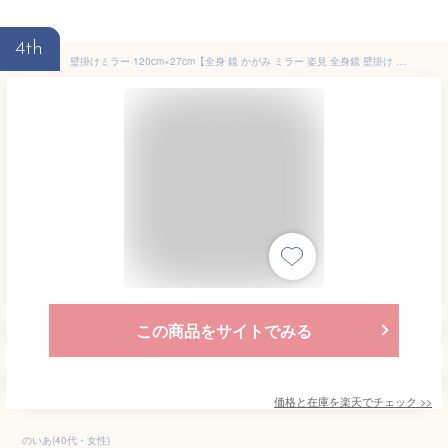
4th
壁掛けミラー 120cm×27cm【全身 鏡 かがみ ミラー 姿見 全身鏡 壁掛け ウォールミラー 高さ120cm 幅27cm 鏡台 木製 ブラウン シンプル 軽量 コンパクト 飛散防止 横掛け 横向き 北欧 かわいい おしゃれ 一人暮らし 玄関 洗面台 新生活 インテリア スタンドミラー 新生活】
この商品をサイトでみる
価格と在庫を
楽天
でチェック
>>
のいあ(40代・女性)