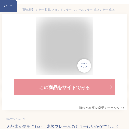
8th
【即出荷】 ミラー S 鏡 スタンドミラー ウォールミラー 卓上ミラー 卓上鏡 壁掛けミラー 壁掛け 壁飾り 木製フレーム 木製 天然木 マンゴーウッド 木目 ナチュラル カントリー モダン レトロ インテリア 壁 北欧 41049【あす楽対応】
この商品をサイトでみる
価格と在庫を
楽天
でチェック
>>
ゆみちゃんです
天然木が使用された、木製フレームのミラーはいかがでしょう