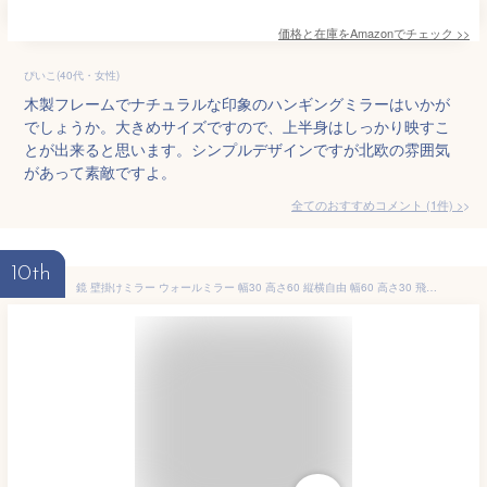
価格と在庫を
Amazon
でチェック
>>
ぴいこ(40代・女性)
木製フレームでナチュラルな印象のハンギングミラーはいかが
でしょうか。大きめサイズですので、上半身はしっかり映すこ
とが出来ると思います。シンプルデザインですが北欧の雰囲気
があって素敵ですよ。
全てのおすすめコメント
(
1
件)
>
10th
鏡 壁掛けミラー ウォールミラー 幅30 高さ60 縦横自由 幅60 高さ30 飛散防止 姿見 すがたみ かがみ おしゃれ 木目調 北欧 韓国 かわいい 玄関 リビング 子供部屋 一人暮らし ブラウン ナチュラル IMW6030NA IMW6030BR