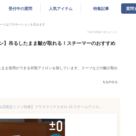
受付中の質問
人気アイテム
特集記事
質問
ージはプロモーションを含みます
1041
View
16
コメント
ン】吊るしたまま皺が取れる！スチーマーのおすすめ
たまま使用ができる衣類アイロンを探しています。スーツなどの皺が取れ
もものもも
ハンディ スチーム アイロン【当店限定ミトン特典】プラスマイナスゼロ ±0 スチームアイロン スタイルスチーマー 衣類スチーマー ハンガーにかけたまま ハンディーアイロン コンパクト シンプル 軽量 毛玉取り 除菌 脱臭 消臭 ダニ対策 シワ伸ばし 時短 XRS-D010