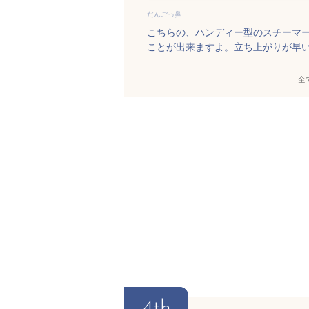
だんごっ鼻
こちらの、ハンディー型のスチーマ
ことが出来ますよ。立ち上がりが早
全
4th