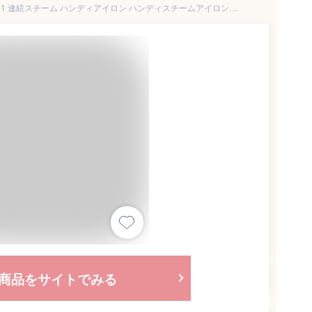
アイロン 衣類スチーマー IRS-01 連続スチーム ハンディアイロン ハンディスチームアイロン ハンガーにかけたまま 衣類 コンパクト スチーマー スーツ しわ 脱臭 除菌 ブラック ゴールド シルバー おしゃれ アイリスオーヤマ
商品をサイトでみる