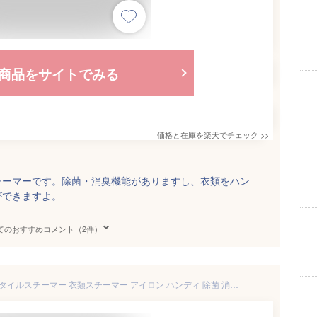
商品をサイトでみる
価格と在庫を
楽天
でチェック
>>
チーマーです。除菌・消臭機能がありますし、衣類をハン
ができますよ。
てのおすすめコメント（2件）
＼シミ取り＆SWの特典付／ スタイルスチーマー 衣類スチーマー アイロン ハンディ 除菌 消臭【あす楽14時まで】 送料無料 P10倍±0 XRS-D010 ハンガースチーマー ハンディアイロン ソファ ぬいぐるみ プラスマイナスゼロ プラマイゼロ◇新生活 結婚祝い ギフト F