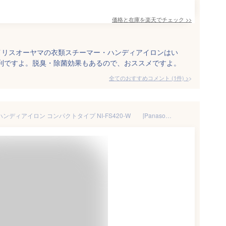
価格と在庫を
楽天
でチェック
>>
イリスオーヤマの衣類スチーマー・ハンディアイロンはい
便利ですよ。脱臭・除菌効果もあるので、おススメですよ。
全てのおすすめコメント
(
1
件)
>
パナソニック 衣類スチーマー ハンディアイロン コンパクトタイプ NI-FS420-W [Panasonic]