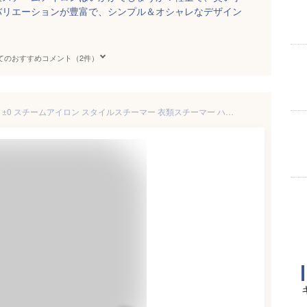
バリエーションが豊富で、シンプル＆オシャレなデザイン
てのおすすめコメント（2件）
【特典付】プラスマイナスゼロ ±0 スチームアイロン スタイルスチーマー 衣類スチーマー ハンガーにかけたまま ハンディーアイロン コンパクト シンプル 軽量 毛玉取り 除菌 脱臭 消臭 ダニ対策 シワ伸ばし 時短 シャツ スーツ ソファ XRS-D010【ポイント10倍】