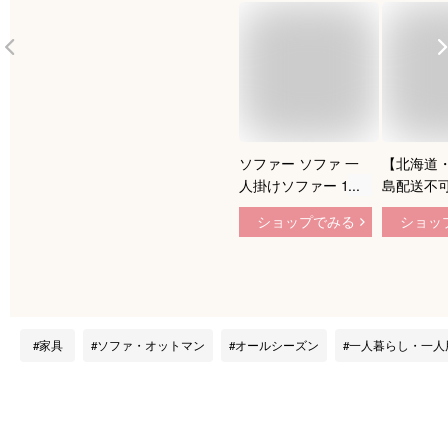
ソファー ソファ 一
【北海道
人掛けソファー 1人
島配送不
掛け 90cm 北欧 ゆっ
不可】ソフ
ショップでみる
ショッ
たり 肘付き アーム
け 1人掛け
付き おしゃれ
ム付き 肘
アームソフ
リック 布
エステル 
曲線 シン
家具
ソファ・オットマン
オールシーズン
一人暮らし・一人
ン 上品 
リア グレ
フォーク 東
173