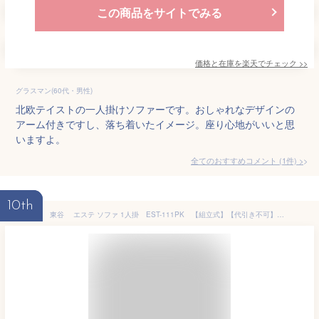
この商品をサイトでみる
価格と在庫を
楽天
でチェック
>>
グラスマン(60代・男性)
北欧テイストの一人掛けソファーです。おしゃれなデザインの
アーム付きですし、落ち着いたイメージ。座り心地がいいと思
いますよ。
全てのおすすめコメント
(
1
件)
>
10th
東谷 エステ ソファ 1人掛 EST-111PK 【組立式】【代引き不可】【北海道・沖縄・離島配送不可】 ソファ ソファー 1人掛け 1人掛けソファー アーム付き 幅98cm ファブリック 布地 ベロア生地 クッション付き かわいい 高級感 上品 おしゃれ ピンク グレー