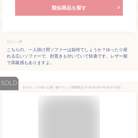
類似商品を探す
だんごっ鼻
こちらの、一人掛け用ソファーは如何でしょうか？ゆったり座
れる広いソファーで、肘置きも付いていて快適です。レザー製
で高級感もありますよ。
SOLD
【※ポイント5倍※ お買い物マラソン期間限定 9/19 20:00〜9/24 01:59】 ソファ 1人掛け 1人用 椅子 肘付き アーム付き チェア ポケットコイル 布地 ファブリック コーデュロイ おしゃれ 北欧 ボリューム しっかり 座面 ゆったり くつろぐ ふわふわ 肌触り 深め アメリカン