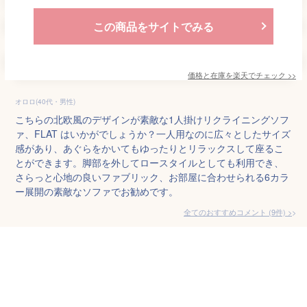
この商品をサイトでみる
価格と在庫を
楽天
でチェック
>>
オロロ(40代・男性)
こちらの北欧風のデザインが素敵な1人掛けリクライニングソフ
ァ、FLAT はいかがでしょうか？一人用なのに広々としたサイズ
感があり、あぐらをかいてもゆったりとリラックスして座るこ
とができます。脚部を外してロースタイルとしても利用でき、
さらっと心地の良いファブリック、お部屋に合わせられる6カラ
ー展開の素敵なソファでお勧めです。
全てのおすすめコメント
(
9
件)
>