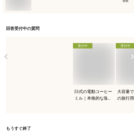
回答
回答受付中の質問
受付中
受付中
臼式の電動コーヒー
大容量で
ミル｜本格的な珈琲
の旅行用
を入れたい人向けの
おすすめ
おすすめは？
もうすぐ終了