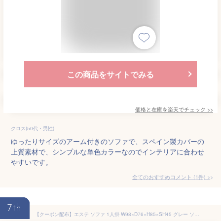
この商品をサイトでみる
価格と在庫を
楽天
でチェック
>>
クロス(50代・男性)
ゆったりサイズのアーム付きのソファで、スペイン製カバーの
上質素材で、シンプルな単色カラーなのでインテリアに合わせ
やすいです。
全てのおすすめコメント
(
1
件)
>
7th
【クーポン配布】エステ ソファ 1人掛 W98×D76×H85×SH45 グレー ソファ ソファー 1人掛け 1人掛けソファー アーム付き 幅98cm ファブリック 布地 ベロア生地 クッション付き かわいい 高級感 上品 おしゃれ ピンク グレー