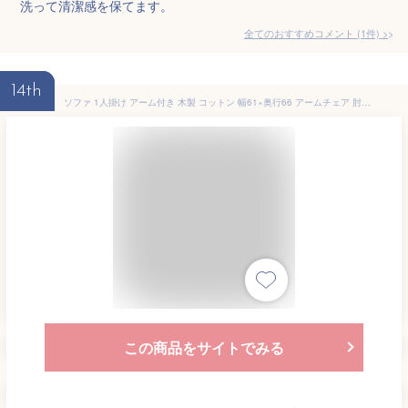
洗って清潔感を保てます。
全てのおすすめコメント
(
1
件)
>
14th
ソファ 1人掛け アーム付き 木製 コットン 幅61×奥行66 アームチェア 肘掛付き ライトグレー 天然木 シンプル ナチュラル [91379]
この商品をサイトでみる