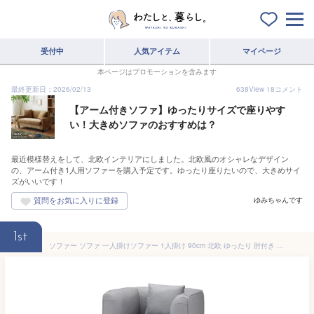
受付中
人気アイテム
マイページ
本ページはプロモーションを含みます
最終更新日：2026/02/13
638
View
18
コメント
【アーム付きソファ】ゆったりサイズで座りやす
い！大きめソファのおすすめは？
最近模様替えをして、北欧インテリアにしました。北欧風のオシャレなデザイン
の、アーム付き1人用ソファーを購入予定です。ゆったり座りたいので、大きめサイ
ズがいいです！
ゆみちゃんです
1st
ソファー ソファ 一人掛けソファー 1人掛け 90cm 北欧 ゆったり 肘付き アーム付き おしゃれ