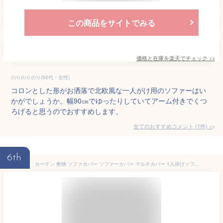
この商品をサイトでみる
価格と在庫を
楽天
でチェック
>>
のりのりのり(50代・女性)
コロンとした形がお洒落で北欧風な一人がけ用のソファーはい
かがでしょうか。幅90㎝でゆったりしていてアーム付きでくつ
ろげると思うのでおすすめします。
全てのおすすめコメント
(
1
件)
>
6th
カーテン 敷物 ソファカバー ソファーカバー マルチカバー 1人掛けソファーカバー 1人掛 （スペイン製カバー〈ポンパス〉 ソファカバー アーム付き） 638626