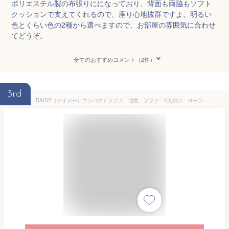
ポリエステル製の布張りにになっており、背面も両脇もソフト
クッションで支えてくれるので、座り心地抜群ですよ。明るい
色とくらい色の2種から選べますので、お部屋の雰囲気に合わせ
てどうぞ。
全てのおすすめコメント（2件）
3rd
DAISY（デイジー）コンパクトソファ 北欧 ソファ 2人掛け ローソファ クッション付き 脚取り外し コンパクト 二人掛け ソファー ファブリック 布 2P ファブリック 1人暮らし リビング 肘掛け アーム付き 肘あり ナチュラル ベージュ ネイビー