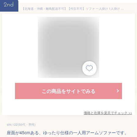
2nd
【北海道・沖縄・離島配送不可】【代引不可】ソファ 一人掛け 1人掛け 1P アーム付き 肘掛けあり アームソファ ファブリック 布張り ポリエステル 無地 木脚 曲線 シンプル モダン 上品 北欧インテリア グレー 組立式 フォーク 東谷 CL-173
この商品をサイトでみる
価格と在庫を
楽天
でチェック
>>
strv.122(50代・男性)
座面が45cmある、ゆったり仕様の一人用アームソファーです。