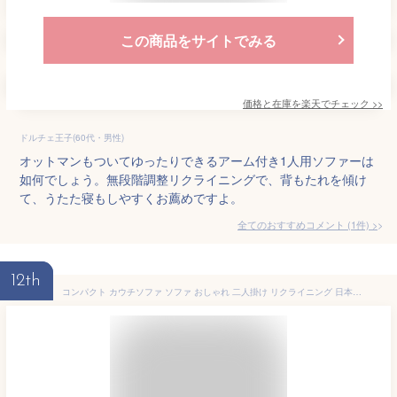
この商品をサイトでみる
価格と在庫を
楽天
でチェック
>>
ドルチェ王子(60代・男性)
オットマンもついてゆったりできるアーム付き1人用ソファーは
如何でしょう。無段階調整リクライニングで、背もたれを傾け
て、うたた寝もしやすくお薦めですよ。
全てのおすすめコメント
(
1
件)
>
12th
コンパクト カウチソファ ソファ おしゃれ 二人掛け リクライニング 日本製 7カラー 肘掛付 オシャレ かわいい 一人暮らし 一人掛け ソファー ロー ソファ 北欧 SUICAmini ローソファー 北欧 シンプル ナチュラル 子ども部屋 キッズ 韓国インテリア