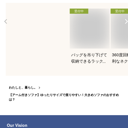
受付中
受付中
バッグを吊り下げて
360度
収納できるラックの
利なネク
おすすめは？
ーのおす
わたしと、暮らし。
【アーム付きソファ】ゆったりサイズで座りやすい！大きめソファのおすすめ
は？
Our Vision