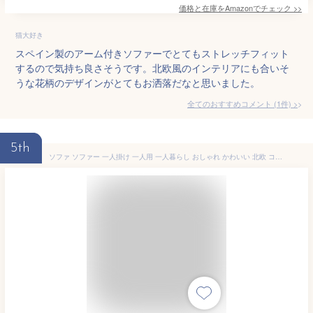
価格と在庫を
Amazon
でチェック
>>
猫大好き
スペイン製のアーム付きソファーでとてもストレッチフィット
するので気持ち良さそうです。北欧風のインテリアにも合いそ
うな花柄のデザインがとてもお洒落だなと思いました。
全てのおすすめコメント
(
1
件)
>
5th
ソファ ソファー 一人掛け 一人用 一人暮らし おしゃれ かわいい 北欧 コンパクト シンプル ネイビー グレー アームレスト ファブリック Sバネ ウィービングベルト クッション付き