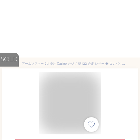
SOLD
アームソファー 2人掛け Casino カジノ 幅122 合皮 レザー ◆ コンパクトソファー 合皮レザーソファ アームソファ リビングソファ カウチソファ 合皮ソファ おしゃれ 合成皮革 コンパクト シンプル 2人 肘掛 肘付き アーム付き ひとり暮らし 00062-casino