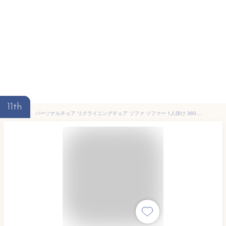
11th
パーソナルチェア リクライニングチェア ソファ ソファー 1人掛け 360度 回転 オットマン PVC 合皮 フェイクレザー 組立品 書斎 アームレスト フットレスト 1年保証 PEGASUS 2 パーソナルチェア グリーン 282-00001