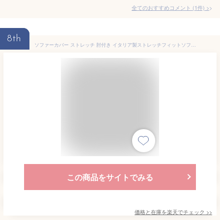
全てのおすすめコメント
(
1
件)
>
8th
ソファーカバー ストレッチ 肘付き イタリア製ストレッチフィットソファカバー 〔シチリア〕 アーム付き・一体型 1人掛け用 伸縮 カバーリング 洗える 【北海道・沖縄・離島配送不可】
この商品をサイトでみる
価格と在庫を
楽天
でチェック
>>