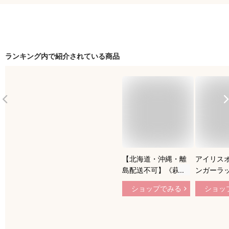
ランキング内で紹介されている商品
【北海道・沖縄・離
アイリスオ
島配送不可】《萩
ンガーラッ
原/LF》ハンガーラッ
たみタイプ
ショップでみる
ショッ
ク 幅50 木製ハン
ワイト S
ガー L字型 木製 コン
き 耐荷重5
パクト 棚付き コー
奥行35×高
トハンガーラック 玄
PI-O15