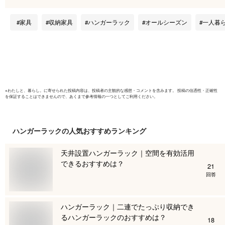
関収納 衣類収納 シ
ンガー
ンプル アイボリー
家具
収納家具
ハンガーラック
オールシーズン
一人暮
ブラウン 北欧風 お
しゃれ 一人暮らし
新居 引っ越し 新生
活 vr-7216
※
わたしと、暮らし。
に寄せられた投稿内容は、投稿者の主観的な感想・コメントを含みます。 投稿の信憑性・正確性
を保証することはできませんので、あくまで参考情報の一つとしてご利用ください。
ハンガーラック
の人気おすすめランキング
天井設置ハンガーラック｜空間を有効活用
できるおすすめは？
21
回答
ハンガーラック｜二連でたっぷり収納でき
るハンガーラックのおすすめは？
18