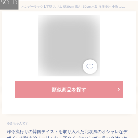
SOLD
ハンガーラック L字型 スリム 幅30cm 高さ150cm 木製 洋服掛け 小物 コート 衣類 玄関 掛け ハンガー おしゃれ ラック 新生活 収納 北欧 韓国 インテリア 家具 ダークブラウン ライトブラウン アイボリー VR-7214IV
類似商品を探す
ゆみちゃんです
昨今流行りの韓国テイストを取り入れた北欧風のオシャレなデ
ザインが魅力的！スリムなＬ字タイプのハンガーラックはいか