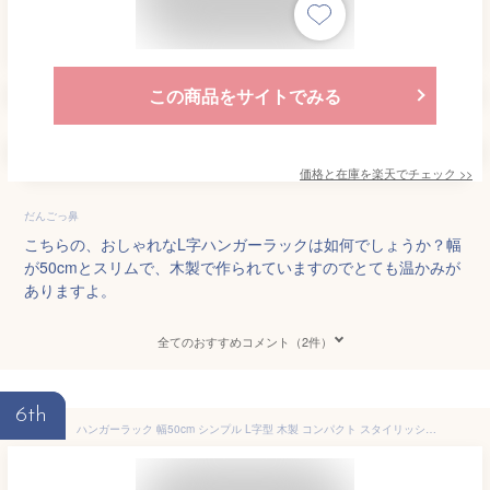
この商品をサイトでみる
価格と在庫を
楽天
でチェック
>>
だんごっ鼻
こちらの、おしゃれなL字ハンガーラックは如何でしょうか？幅
が50cmとスリムで、木製で作られていますのでとても温かみが
ありますよ。
全てのおすすめコメント（2件）
6th
ハンガーラック 幅50cm シンプル L字型 木製 コンパクト スタイリッシュ インテリア すっきり VR-7216LBR 【代引不可】【同梱不可】