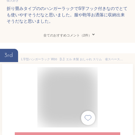
猫大好き
折り畳みタイプののハンガーラックでS字フック付きなのでとて
も使いやすそうだなと思いました。服や鞄等お洒落に収納出来
そうだなと思いました。
全てのおすすめコメント（2件）
3rd
L字型ハンガーラック W30 【L】エル 木製 おしゃれ スリム 省スペース コートハンガー 洋服掛け 洋服ハンガー 衣類収納 シンプル 一人暮らし 新生活