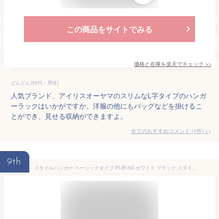
この商品をサイトでみる
価格と在庫を
楽天
でチェック
>>
どんどん(50代・男性)
人気ブランド、アイリスオーヤマのスリムなL字タイプのハンガ
ーラックはいかがですか。洋服の他にもバッグなどを掛けるこ
とができ、見せる収納ができますよ。
全てのおすすめコメント
(
1
件)
>
9th
スタイルハンガー ベーシックタイプ PI-B150 ホワイト ブラック スタイルハンガー スタイルハンガーラック デザインハンガー ハンガーラック 衣類ハンガー 洋服掛け 衣類収納 おしゃれ アイリスオーヤマ