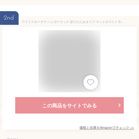
2nd
アイリスオーヤマ ハンガーラック 折りたたみタイプ マットホワイト S字フック付き 耐荷重5㎏ 幅67×奥行35×高さ150㎝ PI-O150 スタイルハンガー
この商品をサイトでみる
価格と在庫を
Amazon
でチェック
>>