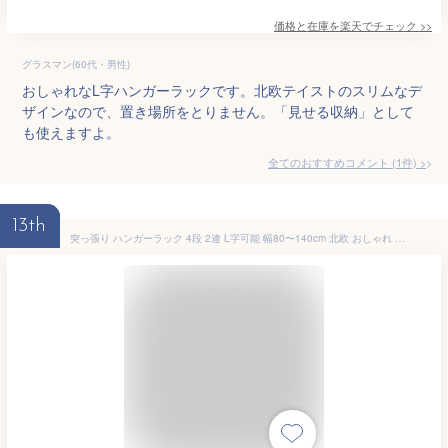
価格と在庫を
楽天
でチェック
>>
グラスマン(60代・男性)
おしゃれなL字ハンガーラックです。北欧テイストのスリムなデ
ザインなので、置き場所をとりません。「見せる収納」として
も使えますよ。
全てのおすすめコメント
(
1
件)
>
13th
突っ張り ハンガーラック 4段 2連 L字可能 幅80〜140cm 北欧 おしゃれ 頑丈 引っ掛け棒付き 天井突っ張り式 つっぱり収納 省スペース クローゼット 突っ張りラック 突っ張りハンガーラック ウォークイン【送料無料】