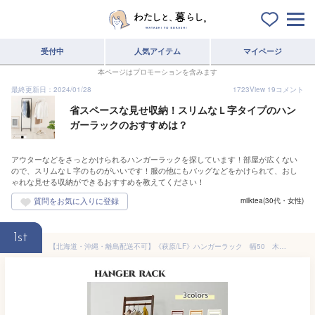
受付中
人気アイテム
マイページ
本ページはプロモーションを含みます
最終更新日：2024/01/28
1723
View
19
コメント
省スペースな見せ収納！スリムなＬ字タイプのハン
ガーラックのおすすめは？
アウターなどをさっとかけられるハンガーラックを探しています！部屋が広くない
ので、スリムなＬ字のものがいいです！服の他にもバッグなどをかけられて、おし
ゃれな見せる収納ができるおすすめを教えてください！
milktea(30代・女性)
1st
【北海道・沖縄・離島配送不可】《萩原/LF》ハンガーラック 幅50 木製ハンガー L字型 木製 コンパクト 棚付き コートハンガーラック 玄関収納 衣類収納 シンプル アイボリー ブラウン 北欧風 おしゃれ 一人暮らし 新居 引っ越し 新生活 vr-7216