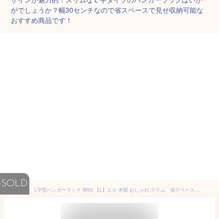
がでしょうか？幅30センチなので省スペースで見せ収納可能な
おすすめ商品です！
SOLD
L字型ハンガーラック W30 【L】エル 木製 おしゃれ スリム 省スペース コートハンガー 洋服掛け 洋服ハンガー 衣類収納 シンプル 一人暮らし 新生活