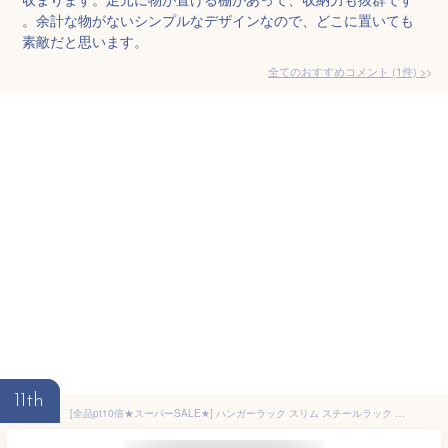
。余計な物がないシンプルなデザインなので、どこに置いても
素敵だと思います。
全てのおすすめコメント
(
1
件)
>
11th
[全品pt10倍★スーパーSALE★] ハンガーラック スリム スチールラック L字型 フック付き 【送料無料】