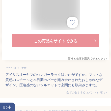
この商品をサイトでみる
価格と在庫を
楽天
でチェック
>>
にづこ(50代・女性)
アイリスオーヤマのハンガーラックはいかがですか。マットな
質感のスチールと木目調のバーが組み合わされたおしゃれなデ
ザイン。圧迫感のないシルエットで玄関にも馴染みますね。
全てのおすすめコメント
(
1
件)
>
10th
萩原 ハギハラ ハンガーラック 幅50cm 組立式 L字型 天然木 メーカー直送 ライトブラウン VR-7216LBR (2520197) 代引不可