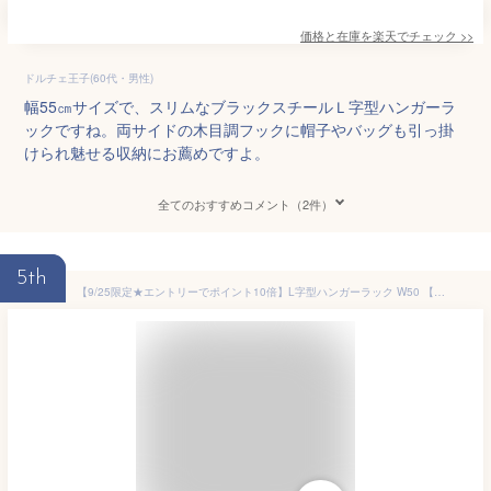
価格と在庫を
楽天
でチェック
>>
ドルチェ王子(60代・男性)
幅55㎝サイズで、スリムなブラックスチールＬ字型ハンガーラ
ックですね。両サイドの木目調フックに帽子やバッグも引っ掛
けられ魅せる収納にお薦めですよ。
全てのおすすめコメント（2件）
5th
【9/25限定★エントリーでポイント10倍】L字型ハンガーラック W50 【L】エル 木製 おしゃれ スリム 省スペース コートハンガー 洋服掛け 洋服ハンガー 衣類収納 シンプル 一人暮らし 新生活