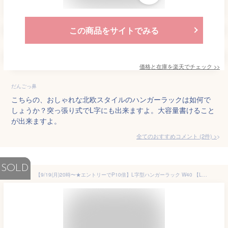
この商品をサイトでみる
価格と在庫を
楽天
でチェック
>>
だんごっ鼻
こちらの、おしゃれな北欧スタイルのハンガーラックは如何で
しょうか？突っ張り式でL字にも出来ますよ。大容量書けること
が出来ますよ。
全てのおすすめコメント
(
2
件)
>
SOLD
【9/19(月)20時〜★エントリーでP10倍】L字型ハンガーラック W40 【L】エル 木製 おしゃれ スリム 省スペース コートハンガー 洋服掛け 洋服ハンガー 衣類収納 シンプル 一人暮らし 新生活