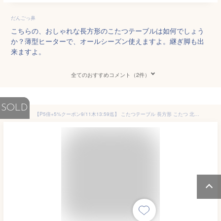
だんごっ鼻
こちらの、おしゃれな長方形のこたつテーブルは如何でしょう
か？薄型ヒーターで、オールシーズン使えますよ。継ぎ脚も出
来ますよ。
全てのおすすめコメント（2件）
SOLD
【P5倍+5%クーポン9/11木13:59迄】 こたつテーブル 長方形 こたつ 北欧風 こたつ120幅 こたつ テーブル コタツ おしゃれ リビング センターテーブル ローテーブル 座卓 白 OAK こげ茶 薄型こたつヒーター 510W 石英管ヒーター メトロ 楽天 送料無料