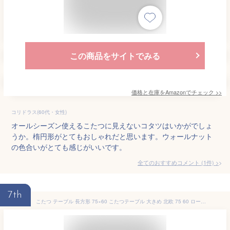
この商品をサイトでみる
価格と在庫を
Amazon
でチェック
>>
コリドラス(60代・女性)
オールシーズン使えるこたつに見えないコタツはいかがでしょ
うか。楕円形がとてもおしゃれだと思います。ウォールナット
の色合いがとても感じがいいです。
全てのおすすめコメント
(
1
件)
>
7th
こたつ テーブル 長方形 75×60 こたつテーブル 大きめ 北欧 75 60 ローテーブル コタツ オールシーズン ロータイプ おしゃれ 一人用 炬燵 一人暮らし 軽量 1人用 和室 大きい 電気こたつ 木目 ミニ 座卓 火燵 天然木 コタツテーブル 2人用 ミニこたつ 薄型