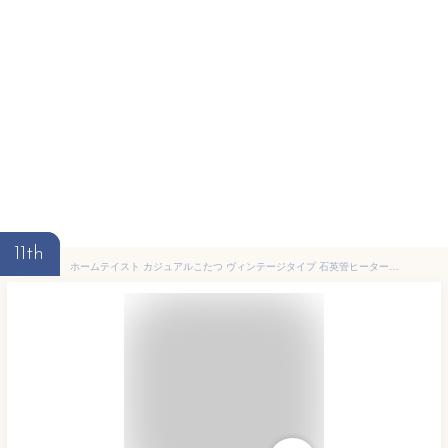
11th
ホームテイスト カジュアルこたつ ヴィンテージタイプ 石英管ヒーター付 105ｃｍ×75ｃｍ幅 長方形テーブル本体単品 ヴィンテージナチュラル色