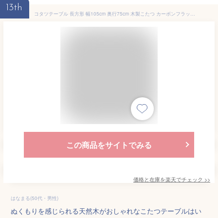
13th
コタツテーブル 長方形 幅105cm 奥行75cm 木製こたつ カーボンフラットヒーター 遠赤外線 手元コントローラー センターテーブル 天然木 ウォルナット アッシュ 薄型タイプ リビング おしゃれ シンプル スタイリッシュ モダン 北欧風 ナチュラル[d]
この商品をサイトでみる
価格と在庫を
楽天
でチェック
>>
はなまる(50代・男性)
ぬくもりを感じられる天然木がおしゃれなこたつテーブルはい