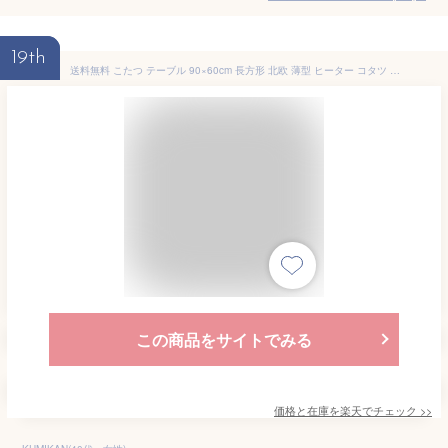
19th
送料無料 こたつ テーブル 90×60cm 長方形 北欧 薄型 ヒーター コタツ こたつテーブル 炬燵 ローテーブル センターテーブル リビングテール カフェ 木製 天然木 ウォルナット コンパクト おしゃれ かわいい デザイン
この商品をサイトでみる
価格と在庫を
楽天
でチェック
>>