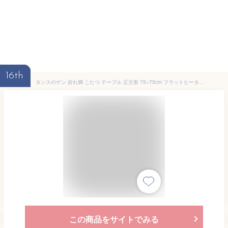
16th
タンスのゲン 折れ脚 こたつ テーブル 正方形 75×75cm フラットヒーター 手元コントローラー 木目 天板リバーシブル ウォールナット 21300016 WN 【51031】
この商品をサイトでみる