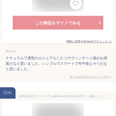
この商品をサイトでみる
価格と在庫を
Amazon
でチェック
>>
猫大好き
ナチュラルで薄型のカジュアルこたつでヴィンテージ感がお洒
落だなと思いました。シンプルでスマートで年中使えそうだな
と思いました。
全てのおすすめコメント
(
1
件)
>
12th
[山善] 家具調 こたつ テーブル 幅80cm×奥行60cm 長方形 一人暮らし リバーシブル天板 フラットヒーター 手元電子コントローラー 折れ脚タイプ ホワイト GRF-MDN80601(NA/WH)