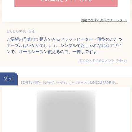
価格と在庫を
楽天
でチェック
>>
どんどん(50代・男性)
ご要望の予算内で購入できるフラットヒーター・薄型のこたつ
テーブルはいかがでしょう。シンプルでおしゃれな北欧デザイ
ンで、オールシーズン使えるので、一押しですよ。
全てのおすすめコメント
(
1
件)
>
21st
SEMI-TU 鏡面仕上げモダンデザインこたつテーブル MONOMIRROR 長方形(60×105cm)