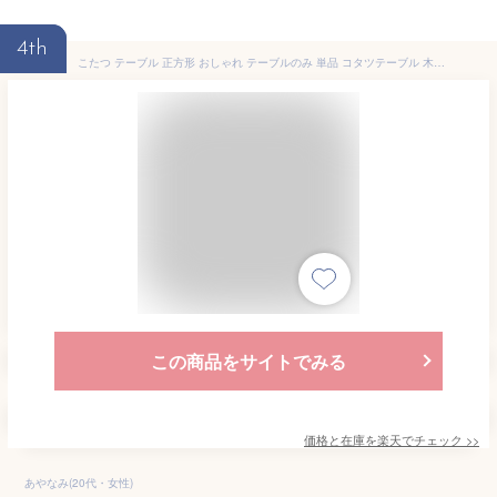
4th
こたつ テーブル 正方形 おしゃれ テーブルのみ 単品 コタツテーブル 木目調 カジュアル リバーシブル 70cm幅 省スペース 一人用 北欧 コンパクト かわいい 家具調 一人暮らし ローテーブル ヒーター 薄型ヒーター リビング
この商品をサイトでみる
価格と在庫を
楽天
でチェック
>>
あやなみ(20代・女性)