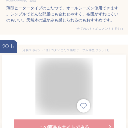
KUMIKAN(40代・女性)
薄型ヒータータイプのこたつで、オールシーズン使用できます
。シンプルでどんな部屋にも合わせやすく、布団がずれにくい
のもいい。天然木の温かみも感じられるのもおすすめです。
全てのおすすめコメント
(
1
件)
>
20th
【今夜6Hポイント5倍】コタツ こたつ 炬燵 テーブル 薄型 フラットヒーター 幅広 カーボンヒーター 遠赤外線天然木 こたつテーブル/長方形 105cm×75cm オールシーズン 北欧 ナチュラル モダン シンプル おしゃれ 木製
この商品をサイトでみる