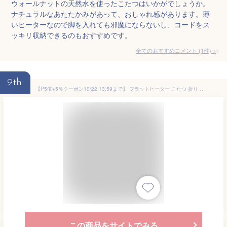
ウォールナットの天然水を使ったこたつはいかがでしょうか。
ナチュラルなあたたかみがあって、おしゃれ感があります。薄
いヒーターなので脚を入れても邪魔にならないし、コードをス
ッキリ収納できるのもおすすめです。
全てのおすすめコメント
(
1
件)
>
9th
【P5倍+5％クーポン10/22 13:59まで】 フラットヒーター こたつ 折りたたみ 長方形 105 手元コントローラー こたつテーブル 薄型 こたつ テーブル コタツ ローテーブル おしゃれ 折れ脚 リバーシブル 省エネ 家電 200W メトロ 北欧 楽天 送料無料 【1年無料保証付】
この商品をサイトでみる