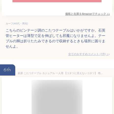
価格と在庫を
Amazon
でチェック
>>
カーフ(40代・男性)
こちらのビンテージ調のこたつテーブルはいかがですか。石英
管ヒーターは薄型で足を伸ばしても邪魔になりませんよ。テー
ブルの脚は折りたたみできるので収納するときも場所に困りま
せんよ。
全てのおすすめコメント
(
1
件)
>
6th
萩原 こたつテーブル カジュアル 一人用 【コタツに見えないコタツ】 楕円形 折りたたみ式 完成品 ウォールナット カルミナ950WN