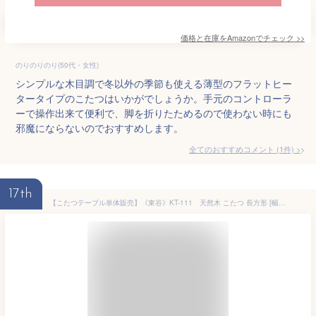
価格と在庫を
Amazon
でチェック
>>
のりのりのり(50代・女性)
シンプルな木目調で冬以外の季節も使える薄型のフラットヒー
タータイプのこたつはいかがでしょうか。手元のコントローラ
ーで操作出来て便利で、脚を折りたためるので使わない時にも
邪魔にならないのでおすすめします。
全てのおすすめコメント
(
1
件)
>
17th
【こたつテーブル単体販売】《東谷》KT-111 天然木 こたつ 長方形 [幅90×奥行50×高さ36cm] 薄型 石英管ヒーター テーブル 北欧 モダン 1年中使える オールシーズン対応 AZUMAYA KOTATSU kt-111