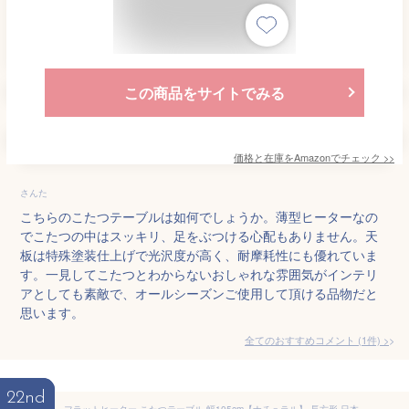
この商品をサイトでみる
価格と在庫を
Amazon
でチェック
>>
さんた
こちらのこたつテーブルは如何でしょうか。薄型ヒーターなの
でこたつの中はスッキリ、足をぶつける心配もありません。天
板は特殊塗装仕上げで光沢度が高く、耐摩耗性にも優れていま
す。一見してこたつとわからないおしゃれな雰囲気がインテリ
アとしても素敵で、オールシーズンご使用して頂ける品物だと
思います。
全てのおすすめコメント
(
1
件)
>
22nd
フラットヒーター こたつテーブル 幅105cm【ナチュラル】 長方形 日本製 ヒーター こたつ本体