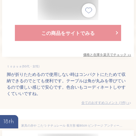
この商品をサイトでみる
価格と在庫を
楽天
でチェック
>>
ｔｏｐｕａ(50代・女性)
脚が折りたためるので使用しない時はコンパクトにたためて収
納できるのでとても便利です。テーブルは角が丸みを帯びてい
るので優しい感じで安心です。色合いもコーディネートしやす
くていいですね。
全てのおすすめコメント
(
1
件)
>
18th
家具の赤や こたつ ナチュレール 長方形 幅90cm ビンテージ アンティーク 家具調こたつ 薄型 (アンティークブラウン)