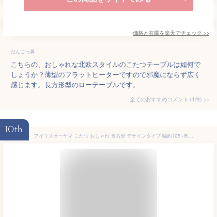
価格と在庫を
楽天
でチェック
>>
だんごっ鼻
こちらの、おしゃれな北欧スタイルのこたつテーブルは如何で
しょうか？薄型のフラットヒーターですので邪魔にならず広く
感じます。長方形型のローテーブルです。
全てのおすすめコメント
(
1
件)
>
10th
アイリスオーヤマ こたつ おしゃれ 長方形 デザインタイプ 幅約105×奥行約60×高さ約38 IKT-RA1060-MBR ミドルブラウン