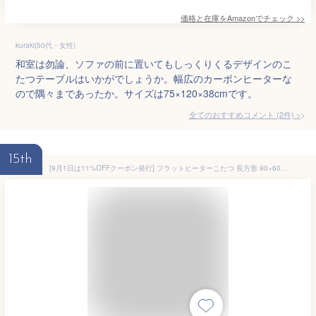
価格と在庫を
Amazon
でチェック
>>
kuraki(50代・女性)
和室は勿論、ソファの前に置いてもしっくりくるデザインのこ
たつテーブルはいかがでしょうか。幅広のカーボンヒーターな
ので隅々まであったか。サイズは75×120×38cmです。
全てのおすすめコメント
(
2
件)
>
15th
[9月1日は11%OFFクーポン発行] フラットヒーターこたつ 長方形 90×60 / テーブル 単品 折れ脚 折りたたみ コンパクト おすすめ 人気ランキング 薄型ヒーターこたつ 安い 激安 シンプル オールシーズン