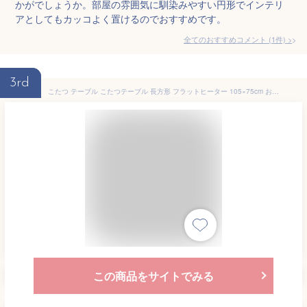
かがでしょうか。部屋の雰囲気に馴染みやすい円形でインテリ
アとしてもカッコよく置けるのでおすすめです。
全てのおすすめコメント
(
1
件)
>
3rd
こたつ テーブル こたつテーブル 長方形 フラットヒーター 105×75cm おしゃれなアンティーク調天板 YLW-1059MC(MBK) リビングこたつ 家具調 コタツ YLW1059MCMBK ユアサプライムス YUASA
この商品をサイトでみる