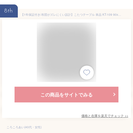
8th
【1年保証付き/布団がズレにくい設計】こたつテーブル 単品 KT-109 90x60cm 長方形 木製 テーブル本体単品 石英管 薄型 ヒーター テーブル おしゃれ こたつテーブル インテリア センターテーブル
この商品をサイトでみる
価格と在庫を
楽天
でチェック
>>
ころころあい(40代・女性)