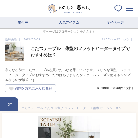
受付中
人気アイテム
マイページ
本ページはプロモーションを含みます
最終更新日：2026/08/05
2133
View
23
コメント
こたつテーブル｜薄型のフラットヒータータイプで
おすすめは？
寒くなる前にこたつテーブルを買いたいなと思っています。スリムな薄型・フラッ
トヒータータイプのおすすめこたつはありませんか？オールシーズン使えるシンプ
ルなものが希望です！
kazuha1223(30代・女性)
1st
こたつテーブル こたつ 長方形 フラットヒーター 天然木 オールシーズン 薄型フラットヒーター ローテーブル リビングテーブル 暖房器具 電気ごたつ リビング 和室 モダン オーバル型 省エネ Bell ベル120