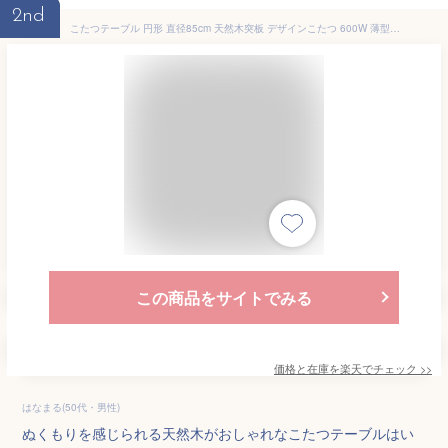
2nd
こたつテーブル 円形 直径85cm 天然木突板 デザインこたつ 600W 薄型ファンヒーター 丸 かわいい 可愛い オールシーズン 炬燵 コタツ センターテーブル ローテーブル オーク ウォルナット おしゃれ(代引不可)【送料無料】
この商品をサイトでみる
価格と在庫を
楽天
でチェック
>>
はなまる(50代・男性)
ぬくもりを感じられる天然木がおしゃれなこたつテーブルはい