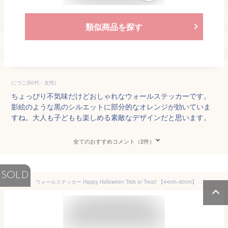
類似商品を探す
にづこ(50代・女性)
ちょっぴり不気味だけどおしゃれなウォールステッカーです。
影絵のような黒のシルエットに部分的なオレンジが効いていま
すね。大人も子どもも楽しめる素敵なデザインだと思います。
全てのおすすめコメント（2件）
SOLD
ウォールステッカー Happy Halloween Trick or Treat! 【44cm×60cm】 ハロウィン ウォールステッカー インテリアシール ウォールステッカー おしゃれ Jebrille ジュブリー ウォールステッカー シール ステッカー 賃貸 壁デコ 壁紙