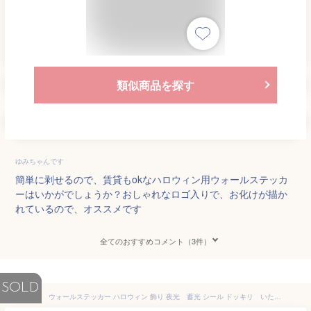
類似商品を探す
ゆみちゃんです
簡単に剥せるので、賃貸もokなハロウィン用ウォールステッカ
ーはいかがでしょうか？おしゃれなロゴ入りで、お化けが描か
れているので、オススメです
全てのおすすめコメント（3件）
SOLD
ウォールステッカー ハロウィン 飾り 夜光 蓄光 シール ドッキリ いたずら おもしろい はがせる壁紙 光を輝けるシール 怖い 恐怖 装飾 トイレ パーティグッズ おばけ コウモリ バット シンプル 十字架 クロス 星 かぼちゃ 月 魔女 かわいい 送料無料