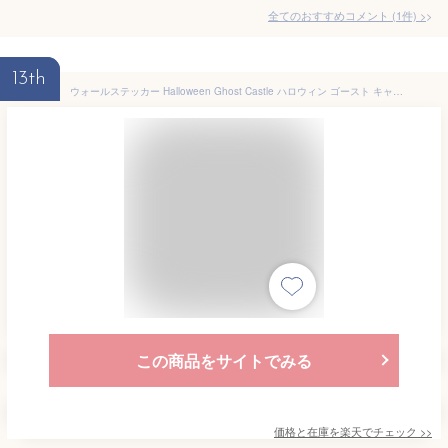
全てのおすすめコメント
(
1
件)
>
13th
ウォールステッカー Halloween Ghost Castle ハロウィン ゴースト キャッスル ウォールステッカー Jebrille Wallpaper ジュブリー 貼ってはがせる 賃貸 ポップ ゴースト オバケ お城 コウモリ 飾り 文字 パーティー かわいい インテリア シール おしゃれ 壁紙 はがせる 北欧
この商品をサイトでみる
価格と在庫を
楽天
でチェック
>>