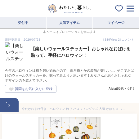
受付中
人気アイテム
マイページ
本ページはプロモーションを含みます
最終更新日：2026/07/23
1389
View
21
コメント
【楽しいウォールステッカー】おしゃれなおばけを
貼って、手軽にハロウィン！
今年のハロウィンは猫を飼い始めたので、置き物とかの装飾が難しい...。そこでおば
けのウォールステッカーを、貼ってみようと思います！みなさんが思うおしゃれな
デザインのを教えて下さい。
Alicia(50代・女性)
1st
今だけおまけ付き ハロウィン 飾り ハロウィングッズ 人気 かぼちゃ ウォールステッカー 【 パンプキン 特大サイズ 】 大きい 貼ってはがせる 壁シール 飾り付け ジャックオランタン おしゃれ おばけ コウモリ 秋 受注印刷