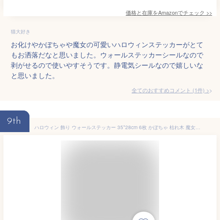
価格と在庫を
Amazon
でチェック
>>
猫大好き
お化けやかぼちゃや魔女の可愛いハロウィンステッカーがとて
もお洒落だなと思いました。ウォールステッカーシールなので
剥がせるので使いやすそうです。静電気シールなので嬉しいな
と思いました。
全てのおすすめコメント
(
1
件)
>
9th
ハロウィン 飾り ウォールステッカー 35*28cm 6枚 かぼちゃ 枯れ木 魔女 バット お化け 壁紙シール 装飾 店 部屋 窓 ステッカー DIY ハロウィン かぼちゃ おばけ