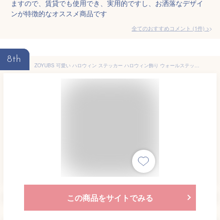
ますので、賃貸でも使用でき、実用的ですし、お洒落なデザイ
ンが特徴的なオススメ商品です
全てのおすすめコメント
(
1
件)
>
8th
ZOYUBS 可愛い ハロウィン ステッカー ハロウィン飾り ウォールステッカー シール 静電 ステッカー 静電気シール 窓ステッカー 両面プリント Halloweenドッキリ 蝙蝠/コウモリ 蜘蛛 かぼちゃ 幽霊 枯れ木お城 クモの巣 魔女 お化け 幽霊 キャンディー 猫 骸骨 ケーキ 風船 ウォールステッカー 静電ステッカー 窓ステッカー 使用便利 ガラス傷まない お化け屋敷 店内飾り 屋敷仮装パーティ 部屋 壁飾り 小物 学園祭 窓 ステッカー 剥がせる 汚れない ガラス 窓 DIY パーティー イベ
この商品をサイトでみる