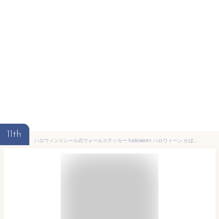
11th
ハロウィン☆シール式ウォールステッカー halloween ハロウィーン かぼちゃ おばけ ランタン パーティ 文字 魔女 かわいい おしゃれ 大人 trick or treat ハロウィーン お菓子 90×90cm 017409 Halloween ハロウィン ハロウィーン おばけ 手書き風 かわいい