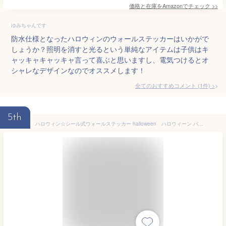
価格と在庫を
Amazon
でチェック
>>
ゆみちゃんです
防水仕様となったハロウィンのウォールステッカーはいかがで
しょうか？照明を消すと光るという単純なアイテムは子供はキ
ャッキャキャッキャ言って喜ぶと思いますし、電気つけるとオ
シャレなデザインなのでオススメします！
全てのおすすめコメント
(
1
件)
>
5th
ハロウィン☆シール式ウォールステッカー halloween ハロウィーン パーティ 文字 魔女 お菓子 60×60cm 017427 Halloween ハロウィン ハロウィーン おばけ かわいい