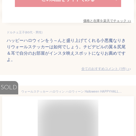
価格と在庫を
楽天
でチェック
>>
ドルチェ王子(60代・男性)
ハッピーハロウィンをう～んと盛り上げてくれる小悪魔なりき
りウォールステッカーは如何でしょう。チビデビルの翼＆尻尾
＆耳で自分のお部屋がインスタ映えスポットになりお薦めです
よ。
全てのおすすめコメント
(
1
件)
>
SOLD
ウォールステッカー ハロウィン ハロウィーン Halloween HAPPYHALLOWEEN 英字 ロゴ おばけ かぼちゃ タイトル はがせる 壁飾り カフェ インテリアシール Wallsticker ウォールシール ウォールシート