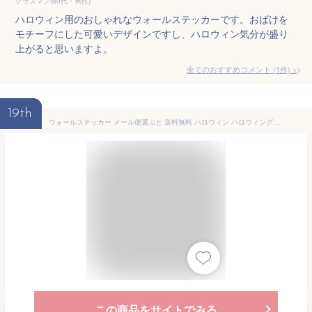
グラスマン(60代・男性)
ハロウィン用のおしゃれなウォールステッカーです。おばけを
モチーフにした可愛いデザインですし、ハロウィン気分が盛り
上がると思いますよ。
全てのおすすめコメント
(
1
件)
>
19th
ウォールステッカー メール便選ぶと 送料無料 ハロウィン ハロウィングッズ 人気 飾り 【 なりきり デビルちゃん 】 羽根 羽 デビル 小悪魔 悪魔 こうもり 大きい シール ステッカー 装飾 北欧 かわいい インスタ映え おしゃれ かぼちゃ おばけ コウモリ 貼ってはがせる 仮装
この商品をサイトでみる