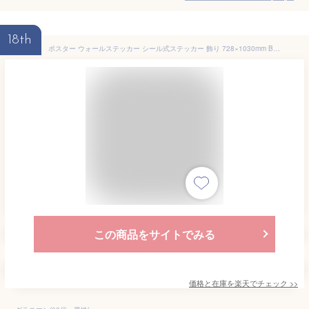
18th
ポスター ウォールステッカー シール式ステッカー 飾り 728×1030mm B1 写真 フォト 壁 インテリア おしゃれ 剥がせる wall sticker poster 011708 おばけ コウモリ ハロウィン
この商品をサイトでみる
価格と在庫を
楽天
でチェック
>>