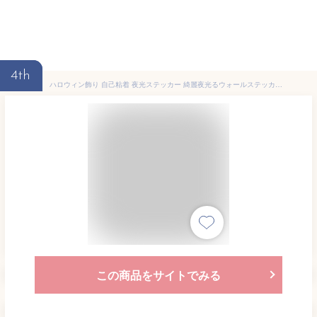
4th
ハロウィン飾り 自己粘着 夜光ステッカー 綺麗夜光るウォールステッカー 壁紙 蛍光シール 光るシール 雰囲気作り 部屋飾り 蓄光 光る 取り外し可能 ハロウィンキャラクター満載 お化け屋敷 KTV バー 飾り 防水加工 (おばけ)
この商品をサイトでみる