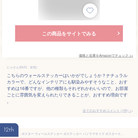
この商品をサイトでみる
価格と在庫を
Amazon
でチェック
>>
にゃさん(50代・女性)
こちらのウォールステッカーはいかがでしょうか？ナチュラル
カラーで、どんなインテリアにも馴染みやすそうなこと、おす
すめは16番ですが、他の種類もそれぞれかわいいので、お部屋
ごとに雰囲気を変えられたりできることが、おすすめ理由です
。
全てのおすすめコメント
(
1
件)
>
12th
ポスター ウォールステッカー ポステッカー パノラマサイズ ポスターステッカー シール式ステッカー 飾り 1152mm×576mm 写真 フォト 壁 インテリア おしゃれ 剥がせる wall sticker poster 012614 ハロウィン かぼちゃ おばけ