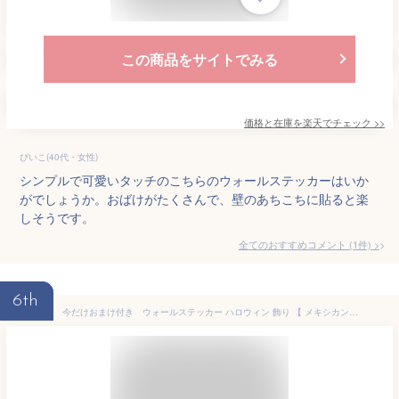
この商品をサイトでみる
価格と在庫を
楽天
でチェック
>>
ぴいこ(40代・女性)
シンプルで可愛いタッチのこちらのウォールステッカーはいか
がでしょうか。おばけがたくさんで、壁のあちこちに貼ると楽
しそうです。
全てのおすすめコメント
(
1
件)
>
6th
今だけおまけ付き ウォールステッカー ハロウィン 飾り 【 メキシカンハロウィン 特大サイズ 】貼ってはがせる 賃貸OK 壁 シール 壁紙 海 おしゃれ 北欧 植物 トイレ コウモリ かぼちゃ おばけ 受注印刷