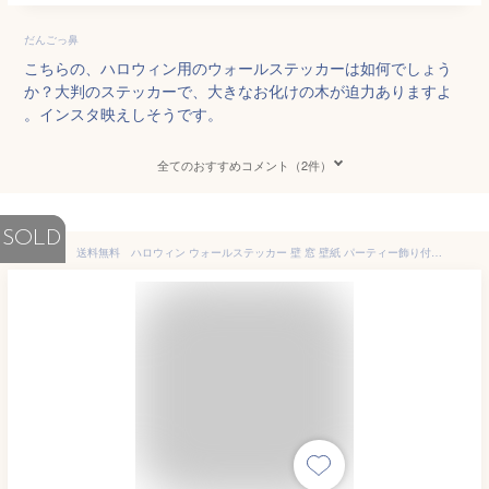
だんごっ鼻
こちらの、ハロウィン用のウォールステッカーは如何でしょう
か？大判のステッカーで、大きなお化けの木が迫力ありますよ
。インスタ映えしそうです。
全てのおすすめコメント（2件）
SOLD
送料無料 ハロウィン ウォールステッカー 壁 窓 壁紙 パーティー飾り付け/ 子供部屋/ ステッカー/ かわいい/ 壁紙ハロウィンパーティー/お店/ はがせる/ お城/ 月/ かぼちゃ/ ハロウィン/ 賃貸/ 動物/・/ハロウイン/ 紫/ 窓/ 蜘蛛/コウモリ/DIY