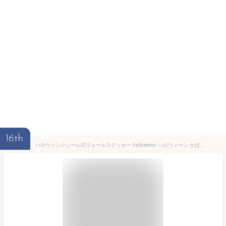
16th
ハロウィン☆シール式ウォールステッカー halloween ハロウィーン かぼちゃ おばけ ランタン 怖い パーティ 文字 魔女 かわいい おしゃれ 大人 trick or treat ジャック・オ・ランタン お菓子 90×90cm 剥がせる 雑貨 ガラス 窓 wsl-016640-ws