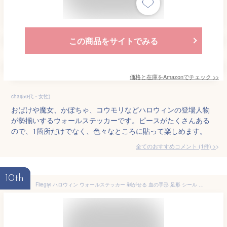
この商品をサイトでみる
価格と在庫を
Amazon
でチェック
>>
chai(50代・女性)
おばけや魔女、かぼちゃ、コウモリなどハロウィンの登場人物
が勢揃いするウォールステッカーです。ピースがたくさんある
ので、1箇所だけでなく、色々なところに貼って楽しめます。
全てのおすすめコメント
(
1
件)
>
10th
Fliegiyi ハロウィン ウォールステッカー 剥がせる 血の手形 足形 シール 壁 装飾 お化け屋敷 ホラーシリーズ 雰囲気作り パーティー小物 スタイル11