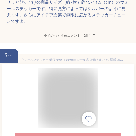
サッと貼るだけの商品サイズ（縦×横）約15×11.5（cm）のウォ
ールステッカーです。特に見方によってはシルバーのように見
えます。さらにアイデア次第で無限に広がるステッカーチュー
ンですよ。
全てのおすすめコメント（2件）
3rd
ウォールステッカー 飾り 600×1350mm シール式 装飾 おしゃれ 壁紙 はがせる 剥がせる カッティングシート wall sticker 雑貨 ガラス 窓 DIY プチリフォーム パーティー イベント 賃貸 wsl-013845-ds ハロウィン かぼちゃ おばけ