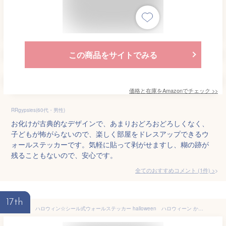
この商品をサイトでみる
価格と在庫を
Amazon
でチェック
>>
RRgypsies(60代・男性)
お化けが古典的なデザインで、あまりおどろおどろしくなく、
子どもが怖がらないので、楽しく部屋をドレスアップできるウ
ォールステッカーです。気軽に貼って剥がせますし、糊の跡が
残ることもないので、安心です。
全てのおすすめコメント
(
1
件)
>
17th
ハロウィン☆シール式ウォールステッカー halloween ハロウィーン かぼちゃ おばけ ランタン パーティ 文字 魔女 かわいい おしゃれ 大人 trick or treat ハロウィーン お菓子 200×450mm 013058 ウォールステッカー