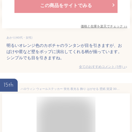
この商品をサイトでみる
価格と在庫を
楽天
でチェック
>>
あかり(40代・女性)
明るいオレンジ色のカボチャのランタンが目を引きますが、お
ばけや星など壁をポップに演出してくれる柄が揃っています。
シンプルでも目を引きますね。
全てのおすすめコメント
(
1
件)
>
15th
ハロウィン ウォールステッカー 蛍光 夜光る 飾り はがせる 壁紙 賃貸 30点セット おしゃれ 子供 飾りつけ 家パーティー デコレーション