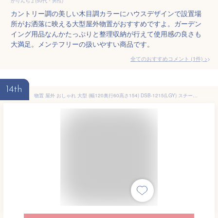
かりんちょ(50代・男性)
カントリー調の美しい木目調カラーにハウスデザインで設置場
所がお洒落に映える大型屋外物置がおすすめですよ。ガーデン
イング用品なんかたっぷりと整理収納が行えて使用感の良さも
大満足。メンテフリーの扱いやすい商品です。
全てのおすすめコメント
(
1
件)
>
14th
物置 屋外 おしゃれ 大型 (幅120奥行60高さ154) DSB-1215(LGY) スチール収納庫 スチール物置 物置き 大容量 山善 YAMAZEN ガーデンマスター 【送料無料】