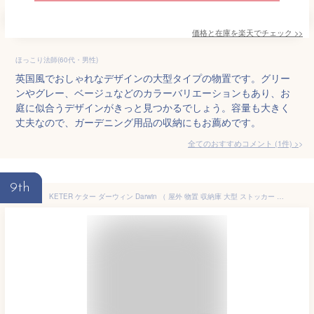
価格と在庫を
楽天
でチェック
>>
ほっこり法師(60代・男性)
英国風でおしゃれなデザインの大型タイプの物置です。グリー
ンやグレー、ベージュなどのカラーバリエーションもあり、お
庭に似合うデザインがきっと見つかるでしょう。容量も大きく
丈夫なので、ガーデニング用品の収納にもお薦めです。
全てのおすすめコメント
(
1
件)
>
9th
KETER ケター ダーウィン Darwin （ 屋外 物置 収納庫 大型 ストッカー 園芸用品 ガーデニング タイヤラック 分別 置き場 おしゃれ 木調)