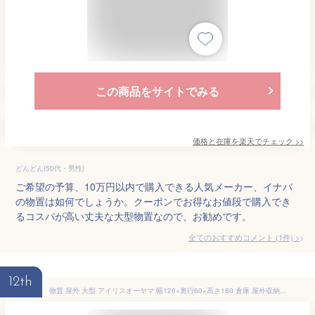
この商品をサイトでみる
価格と在庫を
楽天
でチェック
>>
どんどん(50代・男性)
ご希望の予算、10万円以内で購入できる人気メーカー、イナバ
の物置は如何でしょうか。クーポンでお得なお値段で購入でき
るコスパが高い丈夫な大型物置なので、お勧めです。
全てのおすすめコメント
(
1
件)
>
12th
物置 屋外 大型 アイリスオーヤマ 幅120×奥行60×高さ180 倉庫 屋外収納 両開き スリム 屋外物置 収納庫 倉庫 屋外収納庫 屋外倉庫 ガーデン収納庫 エクステリア ガーデニング 庭 ベランダ 物置収納 収納 大型物置 HL-1800F[2509SE]