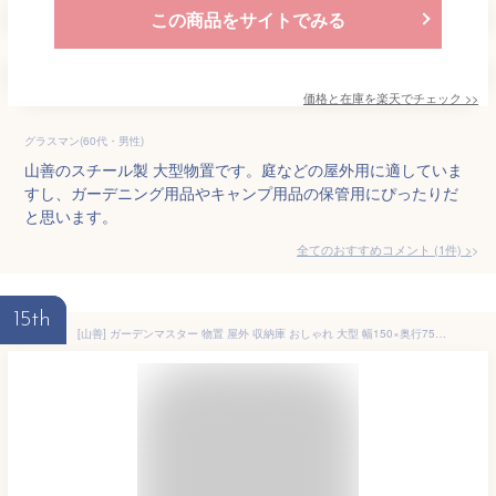
この商品をサイトでみる
価格と在庫を
楽天
でチェック
>>
グラスマン(60代・男性)
山善のスチール製 大型物置です。庭などの屋外用に適していま
すし、ガーデニング用品やキャンプ用品の保管用にぴったりだ
と思います。
全てのおすすめコメント
(
1
件)
>
15th
[山善] ガーデンマスター 物置 屋外 収納庫 おしゃれ 大型 幅150×奥行75×高さ154cm 鍵付き/転倒防止設計/可動棚板付属 ブラック DSLB-1515(BK)