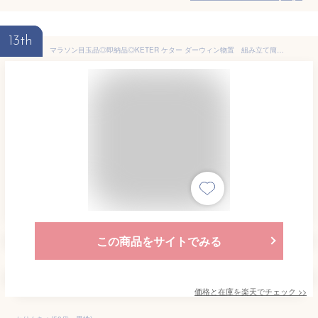
13th
マラソン目玉品◎即納品◎KETER ケター ダーウィン物置 組み立て簡単 樹脂成型/メンテナンスフリー カントリー調 UV加工済み 換気口付 鍵の取付穴有 自然光用の明かり窓付 お庭作り 荷物 収納 DIY アウトドア 道具 納屋 釣り具
この商品をサイトでみる
価格と在庫を
楽天
でチェック
>>