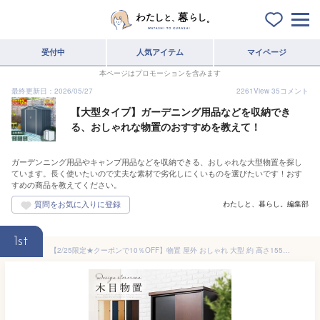
受付中
人気アイテム
マイページ
本ページはプロモーションを含みます
最終更新日：2026/05/27
2261
View
35
コメント
【大型タイプ】ガーデニング用品などを収納でき
る、おしゃれな物置のおすすめを教えて！
ガーデンニング用品やキャンプ用品などを収納できる、おしゃれな大型物置を探し
ています。長く使いたいので丈夫な素材で劣化しにくいものを選びたいです！おす
すめの商品を教えてください。
わたしと、暮らし。編集部
1st
【2/25限定★クーポンで10％OFF】物置 屋外 おしゃれ 大型 約 高さ155 幅90 奥行50 スリム スチール 収納庫 スチール物置 マンション ベランダ 屋外物置 庭 鍵付き 木目 倉庫 金属製 屋外収納庫 アイボリー×ナチュラル/ネイビー×ナチュラル/ブラック×ブラウン LKG000035