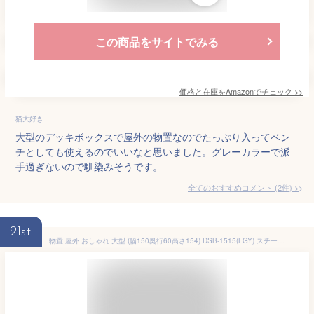
この商品をサイトでみる
価格と在庫を
Amazon
でチェック
>>
猫大好き
大型のデッキボックスで屋外の物置なのでたっぷり入ってベン
チとしても使えるのでいいなと思いました。グレーカラーで派
手過ぎないので馴染みそうです。
全てのおすすめコメント
(
2
件)
>
21st
物置 屋外 おしゃれ 大型 (幅150奥行60高さ154) DSB-1515(LGY) スチール収納庫 スチール物置 物置き 大容量ガーデンマスター 【送料無料】 山善/YAMAZEN/ヤマゼン