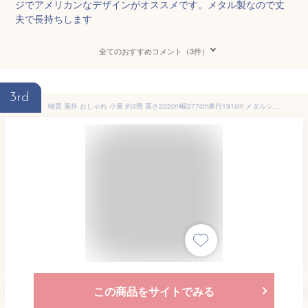
ジでアメリカンなデザインがオススメです。メタル製なので丈
夫で長持ちします
全てのおすすめコメント（3件）
3rd
物置 屋外 おしゃれ 小屋 約3畳 高さ202cm幅277cm奥行191cm メタルシェッド 006 ダークグレー＆ホワイト 収納庫 ベランダ収納庫 スチール物置 ガーデン 大型 自転車 倉庫 大型物置 庭 ガーデニング 収納
この商品をサイトでみる