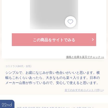
この商品をサイトでみる
価格と在庫を
楽天
でチェック
>>
コリドラス(60代・女性)
シンプルで、お庭になじみが良い色合いがいいと思います。横
幅もこれくらいあったら、大きなものも楽々入ります。日本の
メーカー山善が作っているので、安心して使えると思います。
全てのおすすめコメント
(
1
件)
>
22nd
物置 倉庫 収納庫 屋外 天然木 木製 庭 物入れ おしゃれ 大型 北欧 /(ライトブラウン)