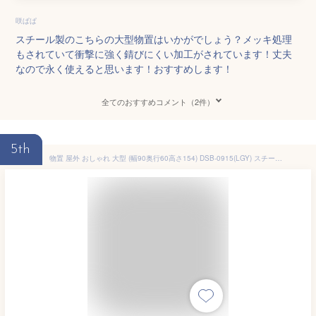
咲ぱぱ
スチール製のこちらの大型物置はいかがでしょう？メッキ処理
もされていて衝撃に強く錆びにくい加工がされています！丈夫
なので永く使えると思います！おすすめします！
全てのおすすめコメント（2件）
5th
物置 屋外 おしゃれ 大型 (幅90奥行60高さ154) DSB-0915(LGY) スチール収納庫 スチール物置 物置き 大容量 山善 YAMAZEN ガーデンマスター 【送料無料】