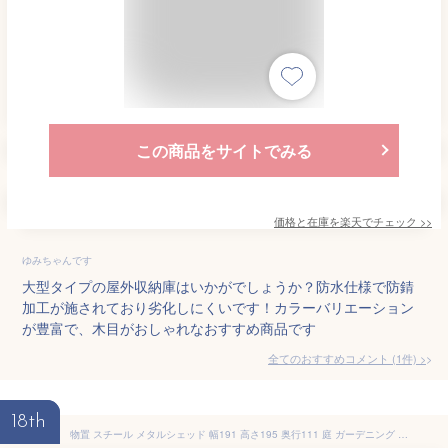
この商品をサイトでみる
価格と在庫を
楽天
でチェック
>>
ゆみちゃんです
大型タイプの屋外収納庫はいかがでしょうか？防水仕様で防錆
加工が施されており劣化しにくいです！カラーバリエーション
が豊富で、木目がおしゃれなおすすめ商品です
全てのおすすめコメント
(
1
件)
>
18th
物置 スチール メタルシェッド 幅191 高さ195 奥行111 庭 ガーデニング DIY 物置き 屋外用 屋外 大型 窓付き おしゃれ 屋外 窓付き 鍵 自転車 小屋 倉庫 大型物置 屋外 小屋 野外 収納庫 保管 収納 サイクルガレージ タイヤ収納 白 紺 S101A