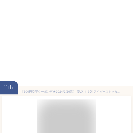
11th
【300円OFFクーポン有★2024/2/26迄】 [BJX-119D] アイビーストッカー ドア型収納庫 BJXタイプ イナバ 物置 全面棚タイプ 屋根タイプ：標準型 耐荷重タイプ：一般型 【送料無料】【大型重量品につき特別配送】【代引不可】