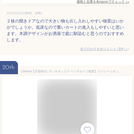
価格と在庫を
Amazon
でチェック
>>
のりのりのり(50代・女性)
２枚の開きドアなので大きい物も出し入れしやすい物置はいか
がでしょうか。低床なので重いカートの進入もしやすいと思い
ます。木調デザインがお洒落で庭に馴染むと思うのでおすすめ
します。
全てのおすすめコメント
(
2
件)
>
20th
Lifetime【大型567L デッキボックス ベンチタイプ物置】ストレージボックス/屋外用収納ベンチ/物置き/150ガロン