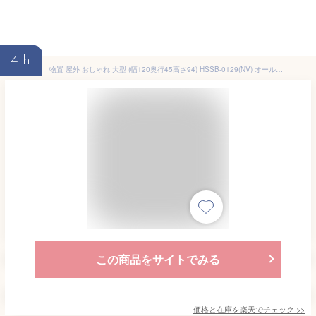
4th
物置 屋外 おしゃれ 大型 (幅120奥行45高さ94) HSSB-0129(NV) オールネイビー スチール収納庫 スチール物置 物置き 大容量 山善 YAMAZEN ガーデンマスター 【送料無料】
この商品をサイトでみる
価格と在庫を
楽天
でチェック
>>