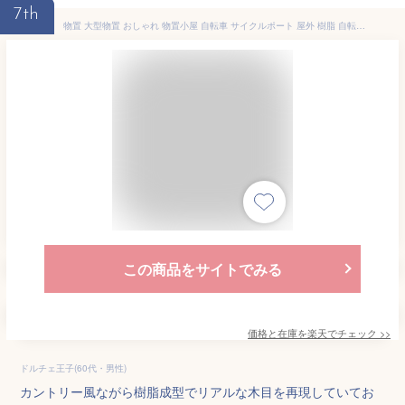
7th
物置 大型物置 おしゃれ 物置小屋 自転車 サイクルポート 屋外 樹脂 自転車 小型 収納 大型 タイヤ サイクルハウス キャンプ アウトドア 木目調 ガーデニング 126×183 ケター ダーウィン 4×6 代引き不可
この商品をサイトでみる
価格と在庫を
楽天
でチェック
>>
ドルチェ王子(60代・男性)
カントリー風ながら樹脂成型でリアルな木目を再現していてお