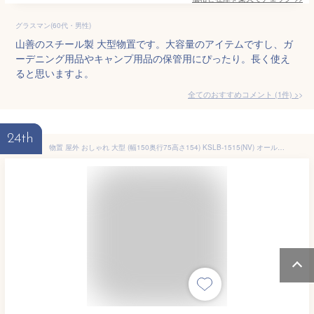
グラスマン(60代・男性)
山善のスチール製 大型物置です。大容量のアイテムですし、ガ
ーデニング用品やキャンプ用品の保管用にぴったり。長く使え
ると思いますよ。
全てのおすすめコメント
(
1
件)
>
24th
物置 屋外 おしゃれ 大型 (幅150奥行75高さ154) KSLB-1515(NV) オールネイビー スチール収納庫 スチール物置 物置き 大容量 山善 YAMAZEN ガーデンマスター 【送料無料】