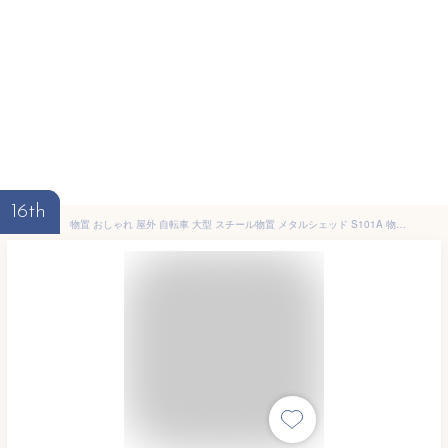
16th
物置 おしゃれ 屋外 自転車 大型 スチール物置 メタルシェッド S101A 物置 スチール物置 大型物置 倉庫 物置 屋外 大型 ものおき 収納庫 保管 収納 ガレージ サイクルガレージ タイヤ収納 自転車 白 緑 外 屋外収納 自転車 物置