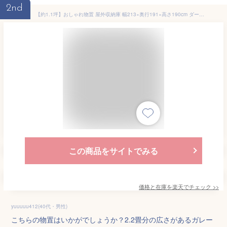
2nd
【約1.1坪】おしゃれ物置 屋外収納庫 幅213×奥行191×高さ190cm ダークグレー＆ホワイト メタルシェッド007 収納庫 ベランダ収納庫 スチール物置 ガーデン 大型 自転車 倉庫 大型物置 庭 ガーデニング 収納
この商品をサイトでみる
価格と在庫を
楽天
でチェック
>>
yuuuuu412(40代・男性)
こちらの物置はいかがでしょうか？2.2畳分の広さがあるガレー