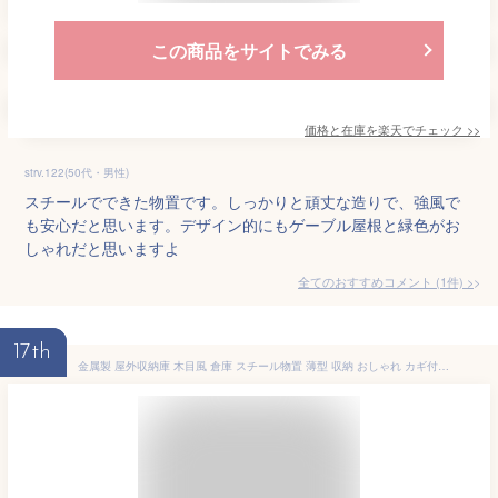
この商品をサイトでみる
価格と在庫を
楽天
でチェック
>>
strv.122(50代・男性)
スチールでできた物置です。しっかりと頑丈な造りで、強風で
も安心だと思います。デザイン的にもゲーブル屋根と緑色がお
しゃれだと思いますよ
全てのおすすめコメント
(
1
件)
>
17th
金属製 屋外収納庫 木目風 倉庫 スチール物置 薄型 収納 おしゃれ カギ付き 防水 防サビ 縦収納 スリム 屋外 物置 大型 屋外物置 ベランダ 大容量 収納庫 アイボリー×ナチュラル/ネイビー×ナチュラル/ブラック×ブラウン LKG000035