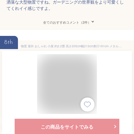
洒落な大型物置ですね。ガーデニングの世界観をより可愛くし
てくれイイ感じですよ。
全てのおすすめコメント（2件）
8th
物置 屋外 おしゃれ 小屋 約2.2畳 高さ205cm幅213cm奥行191cm メタルシェッド 003 ライトグリーン＆ベージュ 大型 収納庫 ベランダ収納庫 スチール物置 ガーデン 自転車 倉庫 大型物置 庭 ガーデニング 収納
この商品をサイトでみる