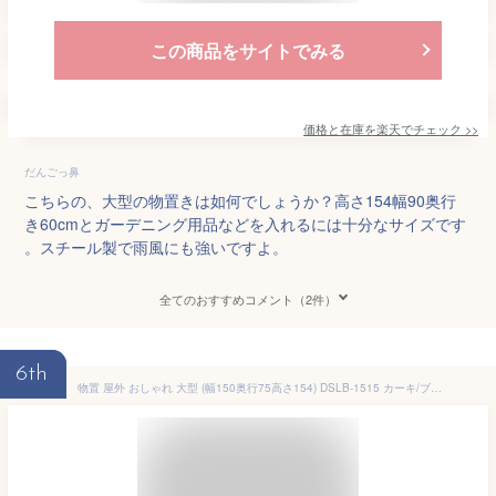
この商品をサイトでみる
価格と在庫を
楽天
でチェック
>>
だんごっ鼻
こちらの、大型の物置きは如何でしょうか？高さ154幅90奥行
き60cmとガーデニング用品などを入れるには十分なサイズです
。スチール製で雨風にも強いですよ。
全てのおすすめコメント（2件）
6th
物置 屋外 おしゃれ 大型 (幅150奥行75高さ154) DSLB-1515 カーキ/ブラウン/ブラック/クラウドブルー スチール収納庫 スチール物置 物置き 大容量 倉庫 山善 YAMAZEN ガーデンマスター 【送料無料】