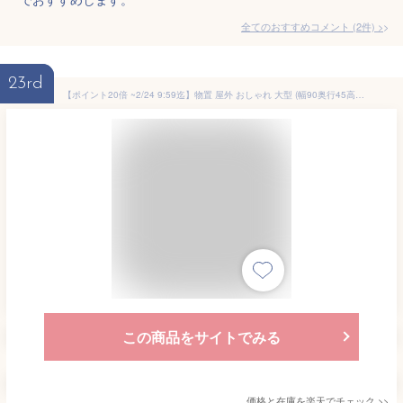
全てのおすすめコメント
(
2
件)
>
23rd
【ポイント20倍 ~2/24 9:59迄】物置 屋外 おしゃれ 大型 (幅90奥行45高さ154) HSSB-0915スチール収納庫 スチール物置 物置き 大容量 山善 YAMAZEN ガーデンマスター 【送料無料】 0217P
この商品をサイトでみる
価格と在庫を
楽天
でチェック
>>