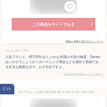
この商品をサイトでみる
価格と在庫を
楽天
でチェック
>>
どんどん(50代・男性)
人気ブランド、KETERのおしゃれな木調の大型の物置、Darwin
はいかがでしょうか？ガーデニング用品などを屋外で収納でき
る丈夫な物置なので、おすすめですよ。
全てのおすすめコメント
(
1
件)
>
10th
【約0.7坪】おしゃれ物置 屋外収納庫 幅213×奥行127×高さ195cm 自転車・庭道具・タイヤ・ゴルフバッグ収納 メタルシェッド001/002 大型物置 スチール製 大容量 ガーデニング用品 玄関横収納 ベランダ収納