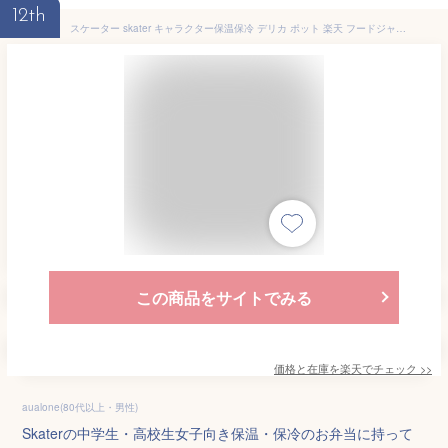
12th
スケーター skater キャラクター保温保冷 デリカ ポット 楽天 フードジャー スープポット スープジャー デリカポット ランチジャー スープ 超軽量 軽量 軽い 300ml 保温 保冷 子供 子ども こども キッズ 抗菌 女の子 女子 かわいい キャラ ランチ 弁当箱 弁当
この商品をサイトでみる
価格と在庫を
楽天
でチェック
>>
aualone(80代以上・男性)
Skaterの中学生・高校生女子向き保温・保冷のお弁当に持って