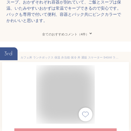
スープ、おかずそれぞれ容器が別れていて、ご飯とスープは保
温、いたみやすいおかずは常温でキープできるので安心です。
バックも専用で付いて便利、容器とバック共にピンクカラーで
かわいいと思います。
全てのおすすめコメント（4件）
3rd
カフェ丼 ランチボックス 保温 弁当箱 保冷 丼 通販 スケーター 540ml ランチジャー 2段 二段 お弁当箱 おしゃれ かわいい キャラクター ディズニー スヌーピー ジブリ ドラえもん キティ サンリオ ムーミン すみっコぐらし SKATER LDNC6AG 抗菌 超軽量 女子 女性