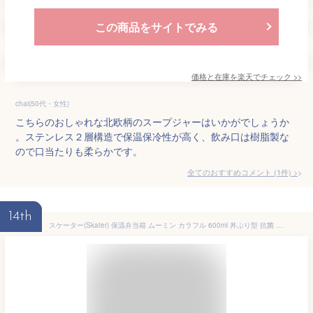
この商品をサイトでみる
価格と在庫を
楽天
でチェック
>>
chai(50代・女性)
こちらのおしゃれな北欧柄のスープジャーはいかがでしょうか
。ステンレス２層構造で保温保冷性が高く、飲み口は樹脂製な
ので口当たりも柔らかです。
全てのおすすめコメント
(
1
件)
>
14th
スケーター(Skater) 保温弁当箱 ムーミン カラフル 600ml 丼ぶり型 抗菌 真空 ステンレス STLB1AG-A