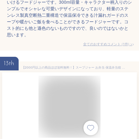
いけるフードジャーです。300ml容量・キャラクター柄入りのシ
ンプルでオシャレな可愛いデザインになっており、軽量のステ
ンレス製真空断熱二重構造で保温保冷できる汁漏れガードのス
ープや暖かいご飯を食べることができるフードジャーです。コ
スト的にも他と遜色のないものですので、良いのではないかと
思います。
全てのおすすめコメント
(
1
件)
>
13th
【2000円以上の商品ほぼ送料無料！】スープジャー お弁当 保温弁当箱 300 Wpc ワールドパーティー スープジャー 300ml スープ 保温 スープジャー かわいい スープボトル ランチジャー 女性 ステンレス 可愛い フードポット 少量 フードジャー おしゃれ Wpc. Patterns 北欧