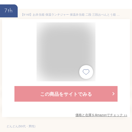
7th
【tr nd】お弁当箱 保温ランチジャー 保温弁当箱 二段 三段おべんとう箱 弁当バッグ付き お箸とスプーン付き 真空断熱 こども 大人 女性 男性兼用 通勤 通学 アウトドア用 保温袋食器を送る (ピンク,1800ml)
この商品をサイトでみる
価格と在庫を
Amazon
でチェック
>>
どんどん(50代・男性)