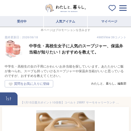
受付中
人気アイテム
マイページ
本ページはプロモーションを含みます
最終更新日：2026/06/18
4985
View
39
コメント
中学生・高校生女子に人気のスープジャー、保温弁
当箱が知りたい！おすすめを教えて。
中学生・高校生の女の子用にかわいいお弁当箱を探していいます。あたたかいご飯
が食べられ、スープも持っていけるスープジャーや保温弁当箱がいいと思っている
のですが、おすすめを教えてください。
わたしと、暮らし。編集部
1st
【1月15日最大ポイント10倍祭】コペルト 2WAY サーモキャリーランチ お弁当箱 2段 お弁当箱 おしゃれ ランチボックス 保温ジャー お弁当箱 弁当箱 ステンレス プレゼント 女子 女の子 男子 男の子 小学生 高校生 かわいい 保冷保温 460ml 通勤 通学