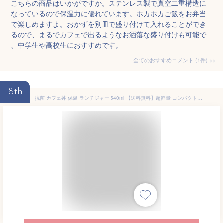
こちらの商品はいかがですか。ステンレス製で真空二重構造に
なっているので保温力に優れています。ホカホカご飯をお弁当
で楽しめますよ。おかずを別皿で盛り付けて入れることができ
るので、まるでカフェで出るようなお洒落な盛り付けも可能で
、中学生や高校生におすすめです。
全てのおすすめコメント
(
1
件)
>
18th
抗菌 カフェ丼 保温 ランチジャー 540ml 【送料無料】超軽量 コンパクト 丼 ランチ ジャー 保温弁当箱 保温 保冷 弁当箱 真空断熱 おしゃれ かわいい くすみカラー ステンレス カレー パスタ 大人 女子 スケーター