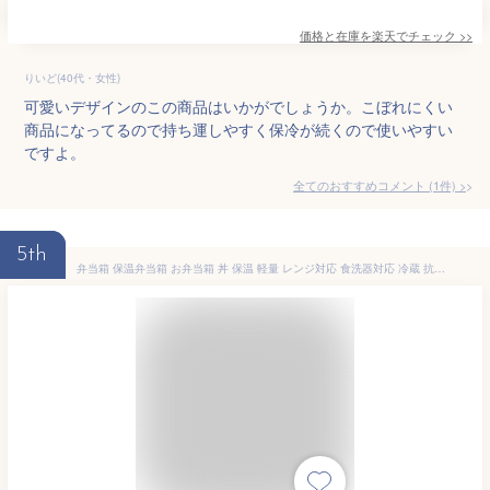
価格と在庫を
楽天
でチェック
>>
りいど(40代・女性)
可愛いデザインのこの商品はいかがでしょうか。こぼれにくい
商品になってるので持ち運しやすく保冷が続くので使いやすい
ですよ。
全てのおすすめコメント
(
1
件)
>
5th
弁当箱 保温弁当箱 お弁当箱 丼 保温 軽量 レンジ対応 食洗器対応 冷蔵 抗菌 2段 ランチボックス ランチジャー 女子 男子 女性 男性 おしゃれ 入園入学 新生活 新色 あったか かわいい 丼ぶり 真空断熱構造 スープ 【 アスベル ASVEL カフェ丼 保温弁当箱 HLB-CD500 】