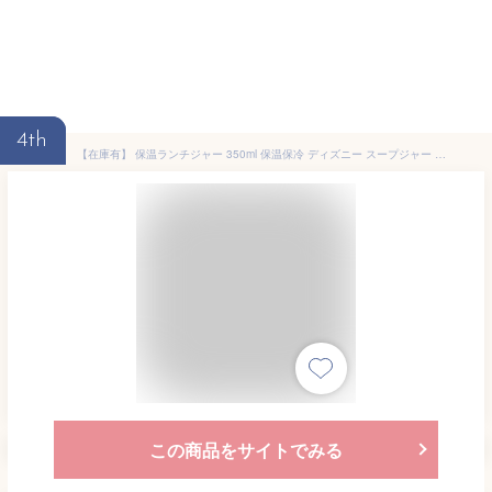
4th
【在庫有】 保温ランチジャー 350ml 保温保冷 ディズニー スープジャー 3296 三郷陶器 スープボトル フードジャー フードポット ステンレス 保温弁当箱 水筒 保温 保冷 お弁当 ランチ キャラクター ミッキー くまのプーさん かわいい ステンレスボトル ギフト Disney
この商品をサイトでみる