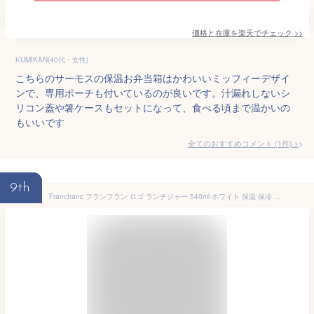
価格と在庫を
楽天
でチェック
>>
KUMIKAN(40代・女性)
こちらのサーモスの保温お弁当箱はかわいいミッフィーデザイ
ンで、専用ポーチも付いているのが良いです。汁漏れしないシ
リコン蓋や箸ケースもセットになって、食べる頃まで温かいの
もいいです
全てのおすすめコメント
(
1
件)
>
9th
Francfranc フランフラン ロゴ ランチジャー 540ml ホワイト 保温 保冷 弁当箱 丼型 ハンドル付き ランチボックス