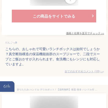
この商品をサイトでみる
価格と在庫を
楽天
でチェック
>>
だんごっ鼻
こちらの、おしゃれで可愛いランチボックスは如何でしょうか
？真空断熱構造の保温機能抜群のスープジャーで、二段でスー
プとご飯おかすが入れられます。食洗機にもレンジにも対応し
ていますよ。
全てのおすすめコメント
(
1
件)
>
6th
折りたたみ ハンドル デリカポット / 【送料無料】保温 保冷 ハンドル付 軽量 スープポット スープジャー スープボトル フードジャー ランチジャー ジャー ランチ 弁当 弁当箱 真空断熱 コンパクト ステンレス くすみカラー スケーター