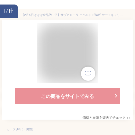
17th
【2月5日はほぼ全品P10倍】サブヒロモリ コペルト 2WAY サーモキャリーランチ 460ml お弁当箱 2段 おしゃれ 女子 高校生 保温ジャー 女の子 男子 男の子 小学生 保冷保温 弁当箱 ランチボックス かわいい プレゼント 通勤 通学 ステンレス
この商品をサイトでみる
価格と在庫を
楽天
でチェック
>>
カーフ(40代・男性)