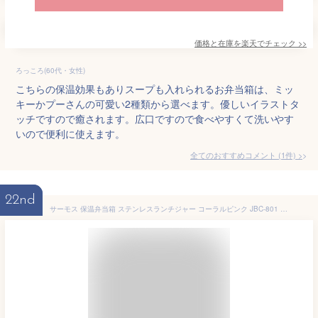
価格と在庫を
楽天
でチェック
>>
ろっころ(60代・女性)
こちらの保温効果もありスープも入れられるお弁当箱は、ミッ
キーかプーさんの可愛い2種類から選べます。優しいイラストタ
ッチですので癒されます。広口ですので食べやすくて洗いやす
いので便利に使えます。
全てのおすすめコメント
(
1
件)
>
22nd
サーモス 保温弁当箱 ステンレスランチジャー コーラルピンク JBC-801 ｜ THERMOS ランチジャー 女性 保温 ごはんもスープも あたたかい弁当