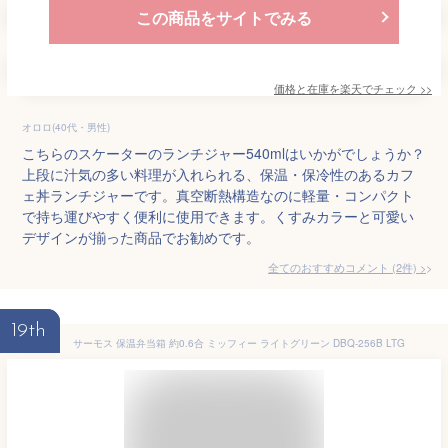
この商品をサイトでみる
価格と在庫を
楽天
でチェック
>>
オロロ(40代・男性)
こちらのスケーターのランチジャー540mlはいかがでしょうか？
上段に汁気の多い料理が入れられる、保温・保冷性のあるカフ
ェ丼ランチジャーです。真空断熱構造なのに軽量・コンパクト
で持ち運びやすく便利に使用できます。くすみカラーと可愛い
デザインが揃った商品でお勧めです。
全てのおすすめコメント
(
2
件)
>
19th
サーモス 保温弁当箱 約0.6合 ミッフィー ライトグリーン DBQ-256B LTG