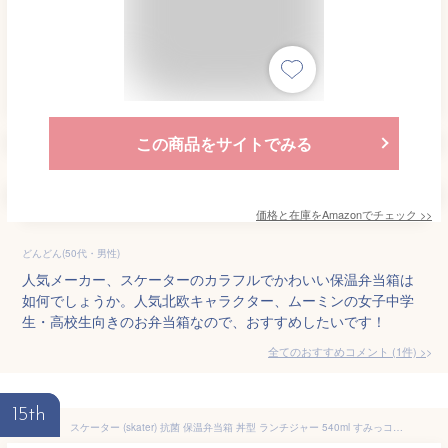
この商品をサイトでみる
価格と在庫を
Amazon
でチェック
>>
どんどん(50代・男性)
人気メーカー、スケーターのカラフルでかわいい保温弁当箱は
如何でしょうか。人気北欧キャラクター、ムーミンの女子中学
生・高校生向きのお弁当箱なので、おすすめしたいです！
全てのおすすめコメント
(
1
件)
>
15th
スケーター (skater) 抗菌 保温弁当箱 丼型 ランチジャー 540ml すみっコぐらし うさぎのおにわ LDNC6AG-A