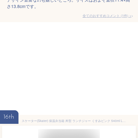
さ13.8cmです。
全てのおすすめコメント
(
1
件)
>
16th
スケーター(Skater) 保温弁当箱 丼型 ランチジャー くすみピンク 540ml LDNC6AG