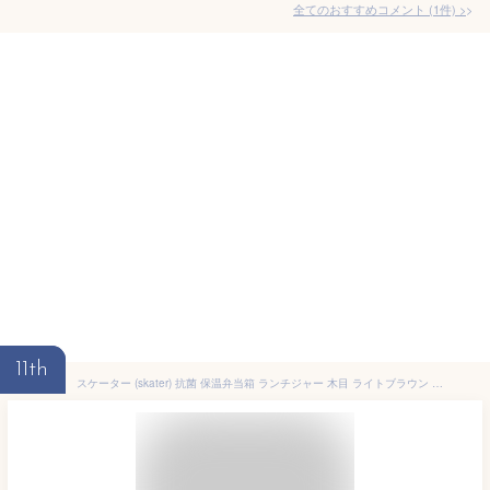
全てのおすすめコメント
(
1
件)
>
11th
スケーター (skater) 抗菌 保温弁当箱 ランチジャー 木目 ライトブラウン 560ml KCLJC6AG-A