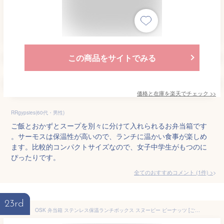
この商品をサイトでみる
価格と在庫を
楽天
でチェック
>>
RRgypsies(60代・男性)
ご飯とおかずとスープを別々に分けて入れられるお弁当箱です
。サーモスは保温性が高いので、ランチに温かい食事が楽しめ
ます。比較的コンパクトサイズなので、女子中学生がもつのに
ぴったりです。
全てのおすすめコメント
(
1
件)
>
23rd
OSK 弁当箱 ステンレス保温ランチボックス スヌーピー ピーナッツ [ごはん容器240ml おかず容器180ml 2個/縦型バッグ/フタを外してレンジOK/箸18cm] 食洗機対応 SW-6