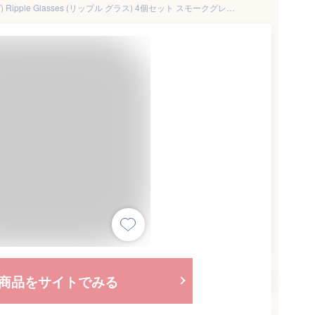
ferm LIVING (ファームリビング) Ripple Glasses (リップル グラス) 4個セット スモークグレー 北欧/ガラス食器/日本正規代理店品
商品をサイトでみる