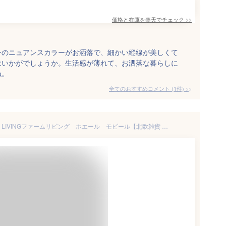
価格と在庫を
楽天
でチェック
>>
ーのニュアンスカラーがお洒落で、細かい縦線が美しくて
はいかがでしょうか。生活感が薄れて、お洒落な暮らしに
ね。
全てのおすすめコメント
(
1
件)
>
【取扱終了】【在庫限り】ferm LIVINGファームリビング ホエール モビール【北欧雑貨 インテリア リビング雑貨 おしゃれ】