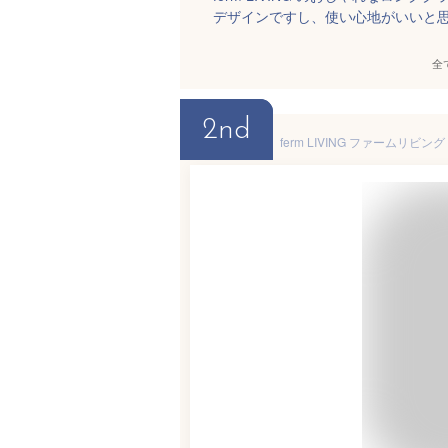
デザインですし、使い心地がいいと
全
2nd