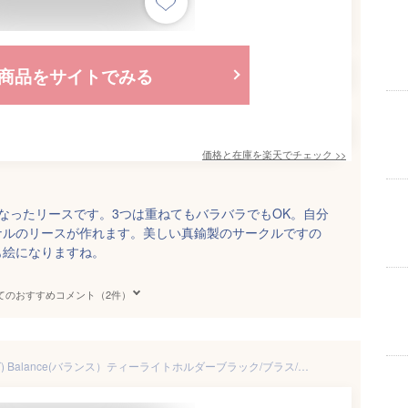
商品をサイトでみる
価格と在庫を
楽天
でチェック
>>
なったリースです。3つは重ねてもバラバラでもOK。自分
ナルのリースが作れます。美しい真鍮製のサークルですの
も絵になりますね。
てのおすすめコメント（2件）
ferm LIVING (ファームリビング) Balance(バランス）ティーライトホルダーブラック/ブラス/シルバー北欧/インテリア/クリスマス/日本正規代理店品