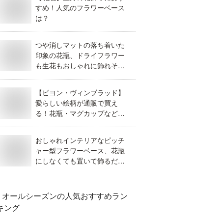
すめ！人気のフラワーベース
は？
つや消しマットの落ち着いた
印象の花瓶、ドライフラワー
も生花もおしゃれに飾れそう
なのは？
【ビヨン・ヴィンブラッド】
愛らしい絵柄が通販で買え
る！花瓶・マグカップなどイ
ンスタ映えにどれが買い？
おしゃれインテリアなピッチ
ャー型フラワーベース、花瓶
にしなくても置いて飾るだけ
で素敵なのは？
オールシーズン
の人気おすすめラン
キング