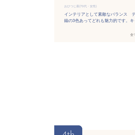
おひつじ座(70代・女性)
インテリアとして素敵なバランス 
鍮の3色あってどれも魅力的です。
全
4th