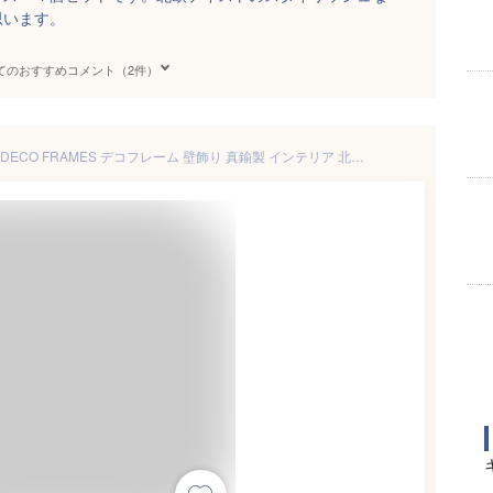
思います。
てのおすすめコメント（2件）
ferm LIVING ファームリビング DECO FRAMES デコフレーム 壁飾り 真鍮製 インテリア 北欧 ドライフラワー リース 土台 デコレーション