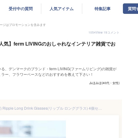
受付中の質問
人気アイテム
特集記事
質問
ージはプロモーションを含みます
1054
View
19
コメント
気】ferm LIVINGのおしゃれなインテリア雑貨でお
デンマークのブランド・ferm LIVING(ファームリビング)の雑貨が
ミラー、フラワーベースなどのおすすめを教えて下さい！
みほみほ(40代・女性)
ferm LIVING (ファームリビング) Ripple Long Drink Glasses(リップル ロンググラス) 4個セット スモークグレー 北欧/ガラス食器/日本正規代理店品