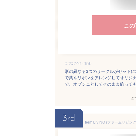
この
にづこ(50代・女性)
形の異なる3つのサークルがセットに
で葉やリボンをアレンジしてオリジ
で、オブジェとしてそのまま飾って
全
3rd