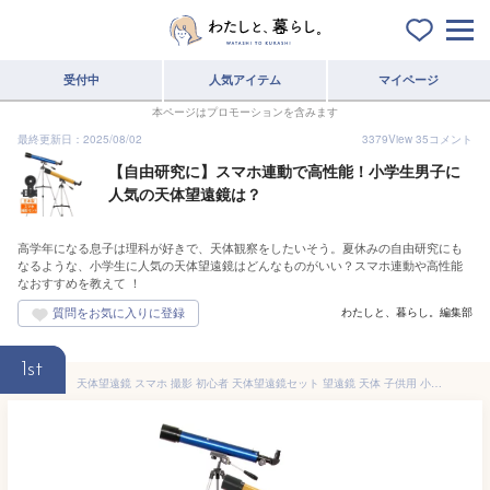
受付中
人気アイテム
マイページ
本ページはプロモーションを含みます
最終更新日：2025/08/02
3379
View
35
コメント
【自由研究に】スマホ連動で高性能！小学生男子に
人気の天体望遠鏡は？
高学年になる息子は理科が好きで、天体観察をしたいそう。夏休みの自由研究にも
なるような、小学生に人気の天体望遠鏡はどんなものがいい？スマホ連動や高性能
なおすすめを教えて ！
わたしと、暮らし。編集部
1st
天体望遠鏡 スマホ 撮影 初心者 天体望遠鏡セット 望遠鏡 天体 子供用 小学生 レグルス60 天体ガイドブック付き 日本製 口径60mm カメラアダプター 屈折式 おすすめ 入門 入学祝い