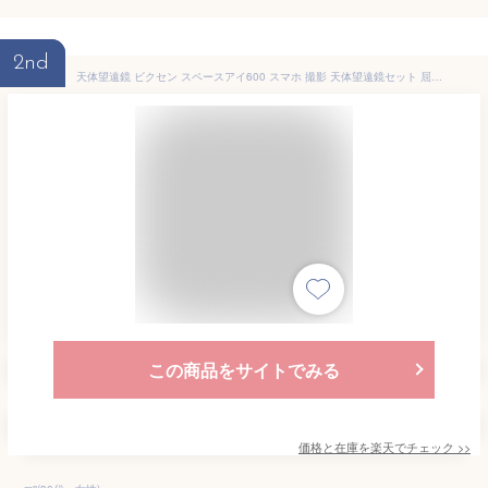
2nd
天体望遠鏡 ビクセン スペースアイ600 スマホ 撮影 天体望遠鏡セット 屈折式 赤道儀 経緯台 アクロマートレンズ 初心者用 VIXEN SPACE EYE スマホアダプター 携帯 子供 おすすめ 入門 入学祝い ホワイト
この商品をサイトでみる
価格と在庫を
楽天
でチェック
>>