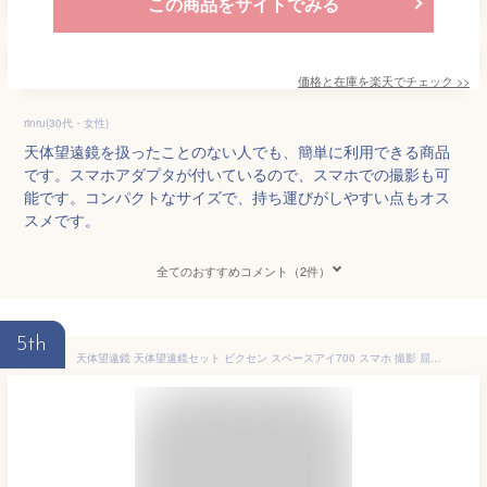
この商品をサイトでみる
価格と在庫を
楽天
でチェック
>>
rinru(30代・女性)
天体望遠鏡を扱ったことのない人でも、簡単に利用できる商品
です。スマホアダプタが付いているので、スマホでの撮影も可
能です。コンパクトなサイズで、持ち運びがしやすい点もオス
スメです。
全てのおすすめコメント（2件）
5th
天体望遠鏡 天体望遠鏡セット ビクセン スペースアイ700 スマホ 撮影 屈折式 赤道儀 経緯台 アクロマートレンズ 初心者用 VIXEN SPACE EYE 子供 携帯 おすすめ 入門 入学祝い ホワイト