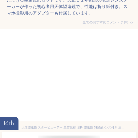
ーカーが作った初心者用天体望遠鏡で、性能は折り紙付き。ス
マホ撮影用のアダプターも付属しています。
全てのおすすめコメント
(
1
件)
>
16th
天体望遠鏡 スタービューアー 星空観察 理科 望遠鏡 3種類レンズ付き 屈折式 接眼レンズ【送料無料(北海道、沖縄、離島は適用外)】