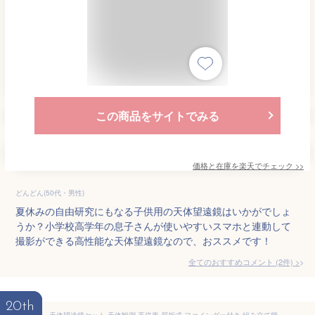
この商品をサイトでみる
価格と在庫を
楽天
でチェック
>>
どんどん(50代・男性)
夏休みの自由研究にもなる子供用の天体望遠鏡はいかがでしょ
うか？小学校高学年の息子さんが使いやすいスマホと連動して
撮影ができる高性能な天体望遠鏡なので、おススメです！
全てのおすすめコメント
(
2
件)
>
20th
天体望遠鏡セット 天体観測 高倍率 屈折式 ファインダー付き 組み立て簡単 軽量設計 星座 惑星 観察