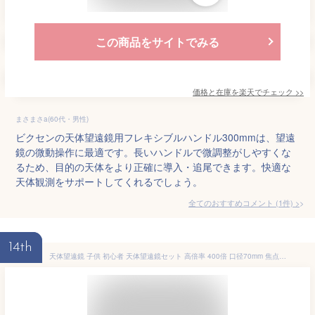
この商品をサイトでみる
価格と在庫を
楽天
でチェック
>>
まさまさa(60代・男性)
ビクセンの天体望遠鏡用フレキシブルハンドル300mmは、望遠
鏡の微動操作に最適です。長いハンドルで微調整がしやすくな
るため、目的の天体をより正確に導入・追尾できます。快適な
天体観測をサポートしてくれるでしょう。
全てのおすすめコメント
(
1
件)
>
14th
天体望遠鏡 子供 初心者 天体望遠鏡セット 高倍率 400倍 口径70mm 焦点距離400mm 月のクレーターが見える アイピース6 / 10/ 25mm スマホ写真・動画撮影 天体/地上両用 屈折式 アルミ製伸縮式三脚 てんたいぼうえんきょう 月 天体観測 入門 自由研究 スマホアダプター＆日本語説明書付き