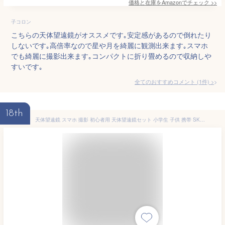
価格と在庫を
Amazon
でチェック
>>
子コロン
こちらの天体望遠鏡がオススメです｡安定感があるので倒れたり
しないです｡高倍率なので星や月を綺麗に観測出来ます｡スマホ
でも綺麗に撮影出来ます｡コンパクトに折り畳めるので収納しや
すいです｡
全てのおすすめコメント
(
1
件)
>
18th
天体望遠鏡 スマホ 撮影 初心者用 天体望遠鏡セット 小学生 子供 携帯 SKY WALKER スカイウォーカー SW-50A 天体/地上両用 屈折式 天体観測 自然観察 ガイドブック付き ケンコー Kenko