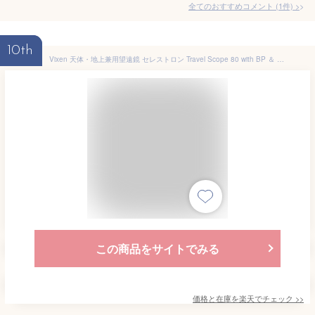
全てのおすすめコメント
(
1
件)
>
10th
Vixen 天体・地上兼用望遠鏡 セレストロン Travel Scope 80 with BP ＆ SPH ［屈折式 /スマホ対応］ TRAVELSCOPE80BP＆SPH
この商品をサイトでみる
価格と在庫を
楽天
でチェック
>>