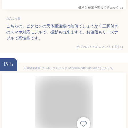
価格と在庫を
楽天
でチェック
>>
だんごっ鼻
こちらの、ビクセンの天体望遠鏡は如何でしょうか？三脚付き
のスマホ対応モデルで、撮影も出来ますよ。お値段もリーズナ
ブルで高性能です。
全てのおすすめコメント
(
1
件)
>
13th
天体望遠鏡用 フレキシブルハンドル300mm 8800-03 vixen [ビクセン]