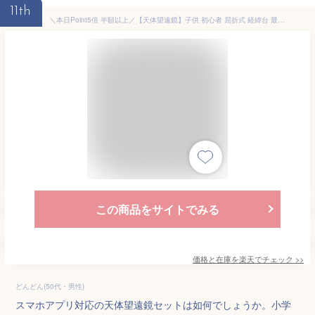
11th
＼本日Point5倍 半額以上／【天体望遠鏡】子供 初心者 屈折式 経緯台 最大120倍 口径60mm 焦点距離700mm 天体写真撮影 スマホアダプター 星どこナビ アプリ ガイドブック 小学生 学習用 自由研究 プレゼント
この商品をサイトでみる
価格と在庫を
楽天
でチェック
>>
どんどん(50代・男性)
スマホアプリ対応の天体望遠鏡セットは如何でしょうか。小学