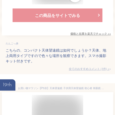
この商品をサイトでみる
価格と在庫を
楽天
でチェック
>>
だんごっ鼻
こちらの、コンパクト天体望遠鏡は如何でしょうか？天体、地
上両用タイプですので色々な場所を観察できます。スマホ撮影
キット付きです。
全てのおすすめコメント
(
1
件)
>
19th
お買い物マラソン【P5倍】天体望遠鏡 子供用天体望遠鏡 初心者 単眼鏡 スマホ撮影 伸縮性のあるアルミ合金の三脚 望遠鏡 天体観測 アウトドア キャンプ 車中泊 天体望遠鏡 おすすめ 入門 入学祝い