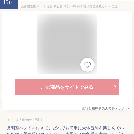
15th
天体望遠鏡 スマホ 撮影 初心者 リゲル60 日本製 天体望遠鏡セット 望遠鏡 天体 子供 小学生 携帯 ブルー 天体ガイドブック付き 子供用に最適 初心者に向け本気で作られた 屈折式 スマートフォン キャンプ 天体観測会
この商品をサイトでみる
価格と在庫を
楽天
でチェック
>>
ほっこり法師(60代・男性)
微調整ハンドル付きで、だれでも簡単に天体観測を楽しんでい
ただける望遠鏡のセットです。大正１２年創業の老舗レンズメ