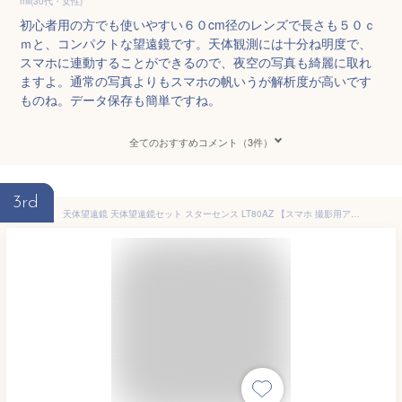
mii(30代・女性)
初心者用の方でも使いやすい６０cm径のレンズで長さも５０ｃ
ｍと、コンパクトな望遠鏡です。天体観測には十分ね明度で、
スマホに連動することができるので、夜空の写真も綺麗に取れ
ますよ。通常の写真よりもスマホの帆いうが解析度が高いです
ものね。データ保存も簡単ですね。
全てのおすすめコメント（3件）
3rd
天体望遠鏡 天体望遠鏡セット スターセンス LT80AZ 【スマホ 撮影用アダプター付】 ビクセン 初心者 子供 小学生 天体観測