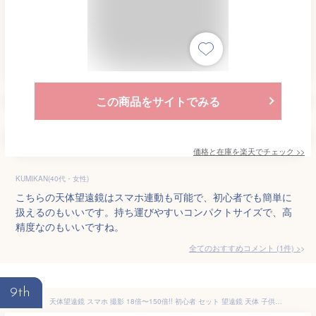
この商品をサイトでみる
価格と在庫を
楽天
でチェック
>>
KUMIKAN(40代・女性)
こちらの天体望遠鏡はスマホ連動も可能で、初心者でも簡単に
扱えるのもいいです。持ち運びやすいコンパクトサイズで、高
精度なのもいいですね。
全てのおすすめコメント
(
1
件)
>
9th
天体望遠鏡 スマホ 撮影 18倍〜150倍!! 初心者 セット 望遠鏡 天体 子供用 小学生 望遠鏡 流れ星 流星群 月 天体観測 ギフト クリスマス 敬老の日