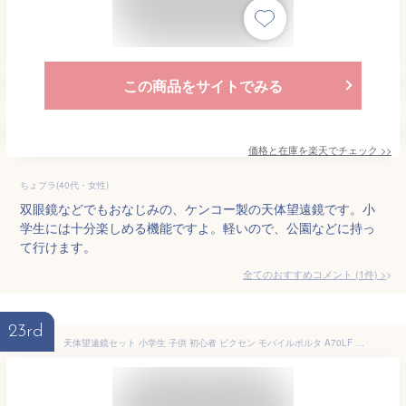
この商品をサイトでみる
価格と在庫を
楽天
でチェック
>>
ちょプラ(40代・女性)
双眼鏡などでもおなじみの、ケンコー製の天体望遠鏡です。小
学生には十分楽しめる機能ですよ。軽いので、公園などに持っ
て行けます。
全てのおすすめコメント
(
1
件)
>
23rd
天体望遠鏡セット 小学生 子供 初心者 ビクセン モバイルポルタ A70LF スマホ撮影アダプター付 スマホホルダー カメラアダプター 天体観測