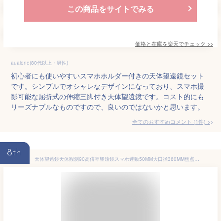
この商品をサイトでみる
価格と在庫を
楽天
でチェック
>>
aualone(80代以上・男性)
初心者にも使いやすいスマホホルダー付きの天体望遠鏡セット
です。シンプルでオシャレなデザインになっており、スマホ撮
影可能な屈折式の伸縮三脚付き天体望遠鏡です。コスト的にも
リーズナブルなものですので、良いのではないかと思います。
全てのおすすめコメント
(
1
件)
>
8th
天体望遠鏡天体観測90高倍率望遠鏡スマホ連動50MM大口径360MM焦点距離長さ45CM高さ約35CMポータビリティ調節可能な三脚天体観測星座スマホ撮影組立て簡単初心者子供用入門機月見プレゼン…