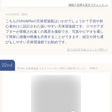
価格と在庫を
楽天
でチェック
>>
オロロ(40代・男性)
こちらのUncleHuの天体望遠鏡はいかがでしょうか？子供や初
心者向けに設計された扱いやすい天体望遠鏡です。スマホアダ
プターが搭載され遠くの風景を撮影でき、写真やビデオを通し
て簡単に画像や映像を共有することができます。組立や持ち運
びもしやすい天体望遠鏡でお勧めです。
全てのおすすめコメント
(
2
件)
>
22nd
Kenko 天体望遠鏡 スカイウォーカー SW-0 (屈折式) ケンコー 〈SW0テンタイ〉