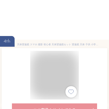
4th
天体望遠鏡 スマホ 撮影 初心者 天体望遠鏡セット 望遠鏡 天体 子供 小学生 レグルス50 天体ガイドブック付き 日本製 口径50mm カメラアダプター 屈折式 おすすめ 入門 入学祝い