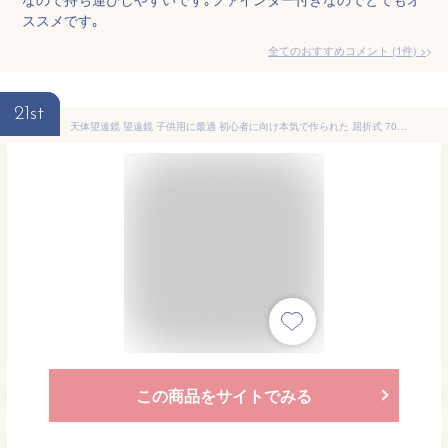
ススメです｡
全てのおすすめコメント
(
1
件)
>
21st
天体望遠鏡 望遠鏡 子供用に最適 初心者に向け本気で作られた 屈折式 70mm大口径 400mm焦点距離 120倍拡大 広い視野 月を見る スマホ撮影 天体観測 星座早見 天頂ミラー 軽量
この商品をサイトでみる