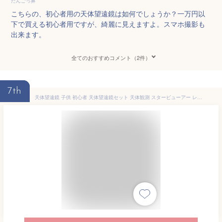
だんごっ鼻
こちらの、初心者用の天体望遠鏡は如何でしょうか？一万円以
下で買える初心者用ですが、綺麗に見えますよ。スマホ撮影も
出来ます。
全てのおすすめコメント（2件）
7th
天体望遠鏡 子供 初心者 天体望遠鏡セット 天体観測 スタービューアー レンズ 伸縮三脚付き 焦点距離200mm-400mm 土星の輪が見える スマホ写真 動画撮影 天体 地上両用 屈折式 望遠鏡 小学生 こども 誕生日 プレゼント ギフト 自由研究