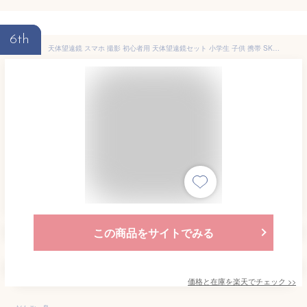
6th
天体望遠鏡 スマホ 撮影 初心者用 天体望遠鏡セット 小学生 子供 携帯 SKY WALKER スカイウォーカー SW-0 天体/地上両用 ケンコー
この商品をサイトでみる
価格と在庫を
楽天
でチェック
>>