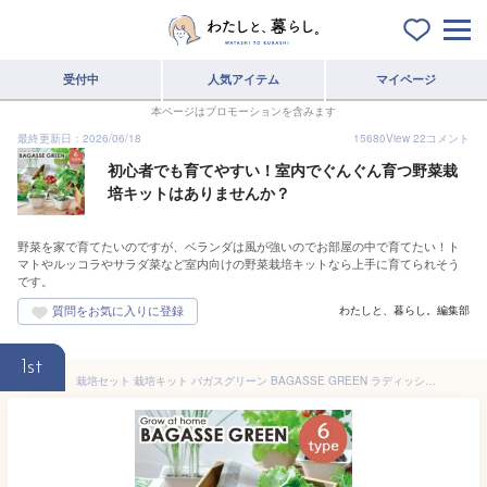
受付中
人気アイテム
マイページ
本ページはプロモーションを含みます
最終更新日：2026/06/18
15680
View
22
コメント
初心者でも育てやすい！室内でぐんぐん育つ野菜栽
培キットはありませんか？
野菜を家で育てたいのですが、ベランダは風が強いのでお部屋の中で育てたい！ト
マトやルッコラやサラダ菜など室内向けの野菜栽培キットなら上手に育てられそう
です。
わたしと、暮らし。編集部
1st
栽培セット 栽培キット バガスグリーン BAGASSE GREEN ラディッシュ ミニキャロット レタス サラダホウレンソウ ネギ ミニトマト 野菜 父の日 自由研究 室内栽培 室内園芸 野菜栽培 キッチン菜園 かわいい おしゃれ ギフト プレゼント GD-953 聖新陶芸