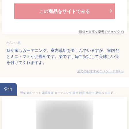
この商品をサイトでみる
価格と在庫を
楽天
でチェック
>>
だんごっ鼻
我が家もガーデニング、室内栽培を楽しんでいますが、室内だ
とミニトマトがお薦めです。楽ですし毎年安定して美味しい実
を付けてくれますよ。
全てのおすすめコメント
(
1
件)
>
9th
野菜 栽培キット 家庭菜園 ガーデニング 園芸 観察 小学生 夏休み 自由研究 エコ栽培キット Re:Green 日本製