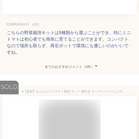
KUMIKAN(40代・女性)
こちらの野菜栽培キットは5種類から選ぶことができ、特にミニ
トマトは初心者でも簡単に育てることができます。コンパクト
なので場所も取らず、再生ポットで環境にも優しいのがいいで
すね。
全てのおすすめコメント（2件）
SOLD
●【資材】かんたんスプラウト栽培 キット 種付き キッチンファーム (120型) 容器x1 種x1 室内 ベランダ 菜園 栽培 セット 水耕栽培 家庭菜園 初心者 育てやすい カイワレ大根 ブロッコリースプラウト