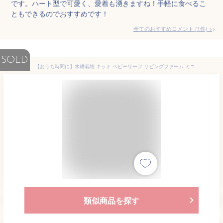
です。ハート型で可愛く、愛着も湧きますね！手軽に食べるこ
ともできるのでおすすめです！
全てのおすすめコメント
(
1
件)
>
SOLD
【おうち時間に】水耕栽培 キット ベビーリーフ リビングファーム ミニ水耕菜園キットBM ベビーレタス・ミックス 栽培キット 初心者向け 家庭菜園 野菜 栽培 子供 自由研究 観察 室内 プランター 在宅 健康 レタス 在宅 テレワーク リモートワーク
類似商品を探す