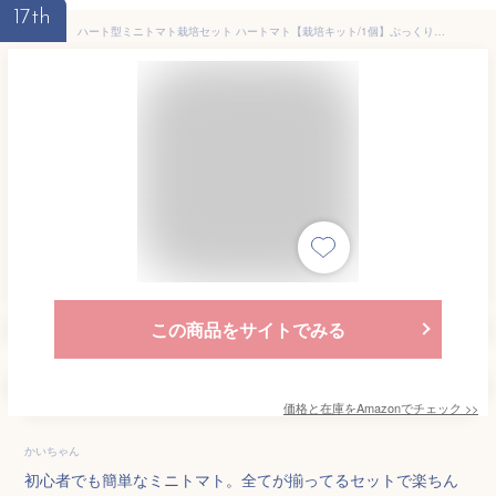
17th
ハート型ミニトマト栽培セット ハートマト【栽培キット/1個】ぷっくりとしたかわいらしいハート型の実がなります！日当たりの良い室内でも栽培可能！プレゼントにも！簡単野菜栽培セット！ハート型のポットや培養土、肥料も入っていますので、他にはいらないです！
この商品をサイトでみる
価格と在庫を
Amazon
でチェック
>>
かいちゃん
初心者でも簡単なミニトマト。全てが揃ってるセットで楽ちん