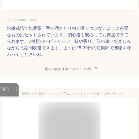
ここまつ(50代・女性)
水耕栽培で無農薬、手が汚れたり虫が寄りつかないように必要
なものはセットされています。初心者も安心してお部屋で育て
られます。7種類のベビーリーフ、味や香り、形の違いを楽しみ
ながら長期間収穫できます。まずは25-30日の短期間で初物を味
わってくださいね。
全てのおすすめコメント（5件）
SOLD
栽培セット 栽培キット ハングアニマルズ ミント バジル クローバー ストロベリー 野菜 室内栽培 室内園芸 野菜栽培 キッチン菜園 かわいい おしゃれ ギフト プレゼント GD-752 聖新陶芸