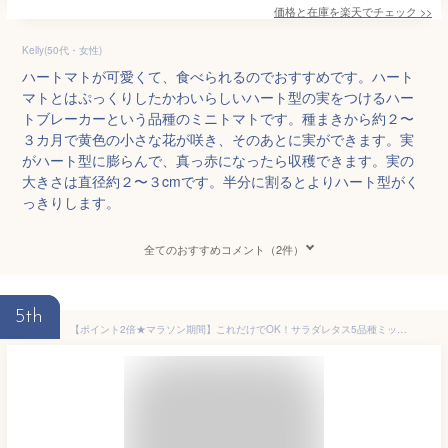
価格と在庫を
楽天
でチェック
>>
Kelly(50代・女性)
ハートマトが可愛くて、食べられるのでおすすめです。ハート
マトとはぷっくりしたかわいらしいハート型の実をつけるハー
トブレーカーという品種のミニトマトです。種まきから約２〜
３カ月で黄色の小さな花が咲き、そのあとに実ができます。実
がハート型に膨らんで、真っ赤になったら収穫できます。実の
大きさは直径約２〜３cmです。半分に割るとよりハート型がく
っきりします。
全てのおすすめコメント（2件）
5th
【ポイント2倍★マラソン期間】これだけでOK！サラダレタス5品種ミックス【野菜苗 18cm硬質ポット大苗1個/肥料付き】簡単栽培 窓辺 室内 ベランダ キッチン 料理 レシピ 栽培キット 栽培セット プレゼント ギフト 贈答