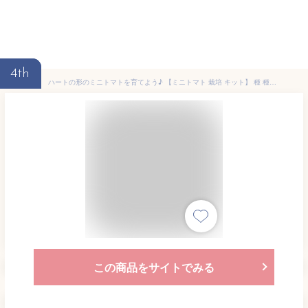
4th
ハートの形のミニトマトを育てよう♪ 【ミニトマト 栽培 キット】 種 種から育てる栽培キット 母の日 ギフト 2022 母 誕生日 栽培セット 家庭用栽培キット 赤 黄色 父の日 父 誕生日 野菜 栽培キット 父の日 プレゼント 贈り物
この商品をサイトでみる