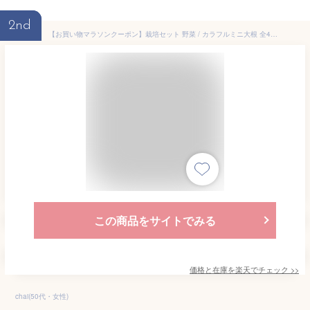
2nd
【お買い物マラソンクーポン】栽培セット 野菜 / カラフルミニ大根 全4種 / 家庭菜園 ガーデニング お手軽 野菜栽培 ミニ大根 育てる 園芸 室内栽培 テーブル菜園 初心者 プレゼント プチギフト 誕生日 ほんの気持ち 母の日 父の日 敬老の日 贈り物 聖新陶芸
この商品をサイトでみる
価格と在庫を
楽天
でチェック
>>
chai(50代・女性)