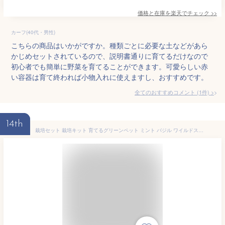
価格と在庫を
楽天
でチェック
>>
カーフ(40代・男性)
こちらの商品はいかがですか。種類ごとに必要な土などがあら
かじめセットされているので、説明書通りに育てるだけなので
初心者でも簡単に野菜を育てることができます。可愛らしい赤
い容器は育て終われば小物入れに使えますし、おすすめです。
全てのおすすめコメント
(
1
件)
>
14th
栽培セット 栽培キット 育てるグリーンペット ミント バジル ワイルドストロベリー レタス ミニトマト 野菜 ハーブ 父の日 自由研究 室内栽培 室内園芸 野菜栽培 キッチン菜園 かわいい おしゃれ ギフト プレゼント GD-1002 聖新陶芸