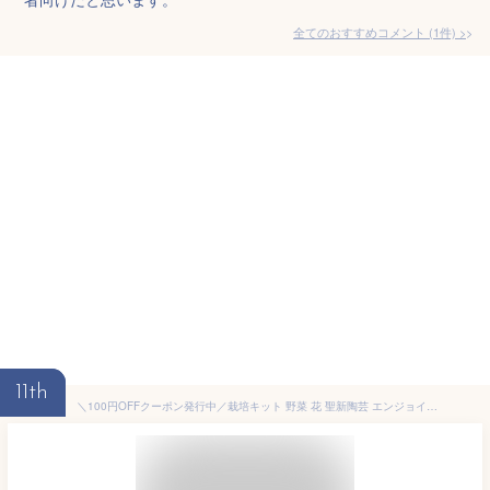
全てのおすすめコメント
(
1
件)
>
11th
＼100円OFFクーポン発行中／栽培キット 野菜 花 聖新陶芸 エンジョイプランター ベジ フラワー 【聖新陶芸 栽培キット プランター 室内 野菜 花 子ども 簡単 枝豆 ミニトマト ミニヒマワリ コスモス ビオラ】