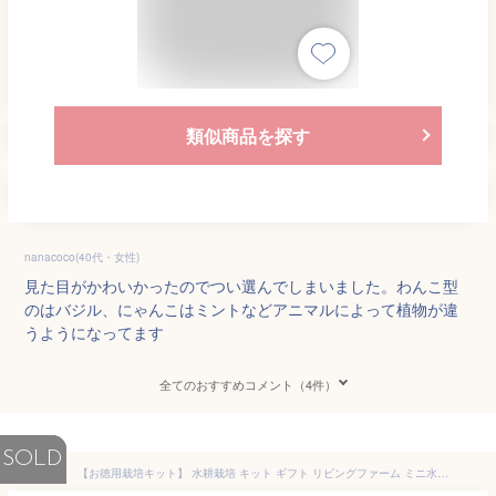
類似商品を探す
nanacoco(40代・女性)
見た目がかわいかったのでつい選んでしまいました。わんこ型
のはバジル、にゃんこはミントなどアニマルによって植物が違
うようになってます
全てのおすすめコメント（4件）
SOLD
【お徳用栽培キット】 水耕栽培 キット ギフト リビングファーム ミニ水耕菜園キットS ベビーリーフ / ルッコラ 2種類のタネ付き 野菜 家庭菜園 室内 プランター 在宅 健康 野菜栽培 おうち時間 レタス