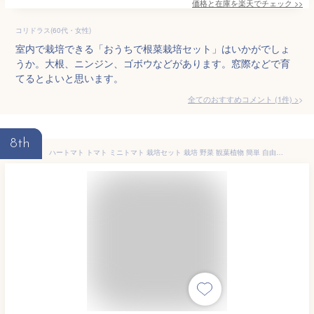
価格と在庫を
楽天
でチェック
>>
コリドラス(60代・女性)
室内で栽培できる「おうちで根菜栽培セット」はいかがでしょ
うか。大根、ニンジン、ゴボウなどがあります。窓際などで育
てるとよいと思います。
全てのおすすめコメント
(
1
件)
>
8th
ハートマト トマト ミニトマト 栽培セット 栽培 野菜 観葉植物 簡単 自由研究 インテリア 癒し ヒーリング リラックス ガーデニング 観賞 お手軽 自然 趣味 GD546 991594 ss15