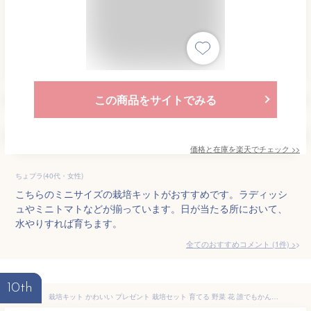
この商品をサイトでみる
価格と在庫を
楽天
でチェック
>>
ちょプラ(40代・女性)
こちらのミニサイズの栽培キットがおすすめです。ラディッシ
ュやミニトマトなどが揃っています。日が当たる所において、
水やりすれば育ちます。
全てのおすすめコメント
(
1
件)
>
10th
栽培キット かわいい プレゼント 栽培セット 育てる 野菜 花 誰でもかんたん トマト 枝豆 ひまわり CG -401 容器 小物入れ 鉢 苗木 苗 花苗 鉢花 植物 エコポット 野菜栽培 ベランダ菜園 家庭菜園 誕生日 ガーデニング