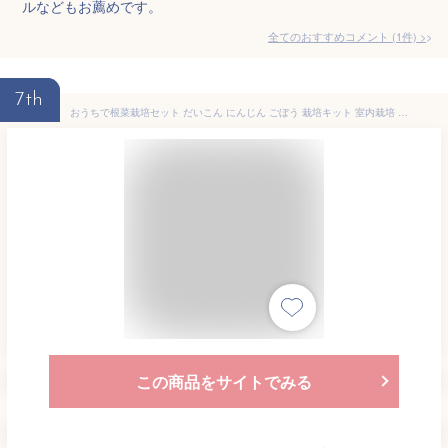
ルなどもお薦めです。
全てのおすすめコメント
(
1
件)
>
7th
おうちで根菜栽培セット だいこん にんじん ごぼう 栽培キット 室内栽培 室内園芸 野菜栽培 キッチン菜園 キッチンガーデン かわいい ギフト プチギフト プレゼント ステイホーム 観察 GD891 大根 ニンジン ゴボウ 聖新陶芸 父の日 自由研究
この商品をサイトでみる