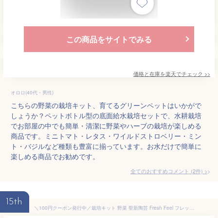
この商品をサイトでみる
価格と在庫を
楽天
でチェック
>>
オロロ(40代・男性)
こちらの野菜の栽培キット、育てるグリーンペットはいかがで
しょうか？ペットボトル型の底面給水栽培セットで、水耕栽培
でお部屋の中でも簡単・清潔に野菜やハーブの栽培が楽しめる
商品です。ミニトマト・レタス・ワイルドストロベリー・ミン
ト・バジルなど種類も豊富に揃っています。お水だけで簡単に
楽しめる商品でお勧めです。
全てのおすすめコメント
(
2
件)
>
15th
＼100円クーポン発行中／栽培キット 野菜 聖新陶芸 Fresh Feel フレッシュフィール【栽培セット 室内 ガーデニング 初心者 家庭菜園 サラダ 食べられる 収穫 かわいい オシャレ めざましテレビ 水やり簡単】