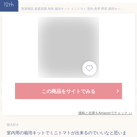
12th
聖新陶芸 家庭菜園 簡単 栽培キット ミニトマト 室内 香草 野菜 栽培セット 約11cm フレッシュフィール 母の日 プレゼント 誕生日 GD-81906
この商品をサイトでみる
価格と在庫を
Amazon
でチェック
>>
猫大好き
室内用の栽培キットでミニトマトが出来るのでいいなと思いま