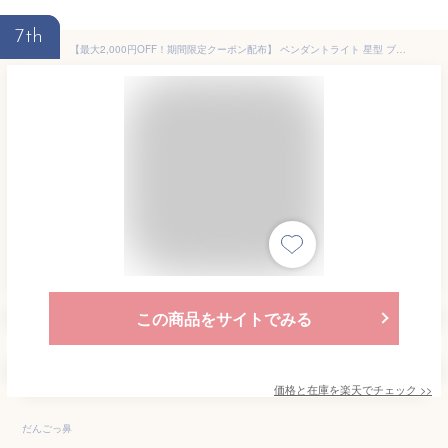
7th
【最大2,000円OFF！期間限定クーポン配布】 ペンダントライト 星型 ブラック 1灯 E26 ガラスシェード 照明器具 間接照明 天井照明 吊り下げ キッチン 寝室 玄関 トイレ ダイニング 食卓 ベッドルーム 吹き抜け 階段 トイレ 店舗 アンティーク レトロ おしゃれ 北欧 星 星形
この商品をサイトでみる
価格と在庫を
楽天
でチェック
>>
だんごっ鼻