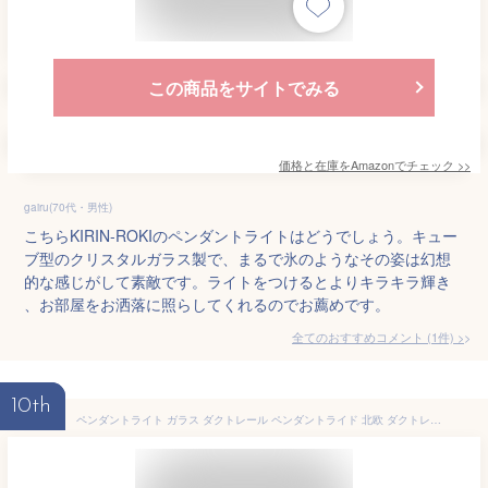
この商品をサイトでみる
価格と在庫を
Amazon
でチェック
>>
gairu(70代・男性)
こちらKIRIN-ROKIのペンダントライトはどうでしょう。キュー
ブ型のクリスタルガラス製で、まるで氷のようなその姿は幻想
的な感じがして素敵です。ライトをつけるとよりキラキラ輝き
、お部屋をお洒落に照らしてくれるのでお薦めです。
全てのおすすめコメント
(
1
件)
>
10th
ペンダントライト ガラス ダクトレール ペンダントライド 北欧 ダクトレール用 ペンダントライト 照明 おしゃれ 吊下げ シェード ヴィンテージ ビンテージ 室内照明 リビング ダイニング ベッドルーム 寝室 洋風 照明器具 LED 天井照明