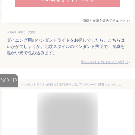
価格と在庫を
楽天
でチェック
>>
CHACO(40代・女性)
ダイニング用のペンダントライトをお探しでしたら、こちらは
いかがでしょうか。北欧スタイルのペンダント照明で、食卓を
温かい光で包み込みます。
全てのおすすめコメント
(
8
件)
>
SOLD
ペンダントライト 吊下げ灯 送料無料 北欧 アンティーク 照明 おしゃれ 一人暮らし シンプル ステンドガラス LED電球対応 6畳 8畳 キッチン リビング ダイニング 食卓用 天井照明 エレガント クラシック レトロ