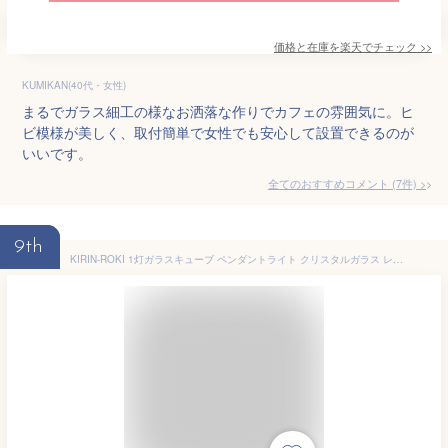
価格と在庫を
楽天
でチェック
>>
KUMIKAN(40代・女性)
まるでガラス細工の様なお洒落な作りでカフェの雰囲気に。ヒ
ビ模様が美しく、取付簡単で女性でも安心して設置できるのが
いいです。
全てのおすすめコメント
(
7
件)
>
9th
KIRIN-ROKI 1灯ガラスキューブ ペンダントライト クリスタルガラス レトロモダン インテリア照明 照明器具 玄関照明 天井照明 北欧 カフェ ナチュラル シンプル かわいい 飾りランプ 氷塊 おしゃれ 197（ダクトレール式，3灯）