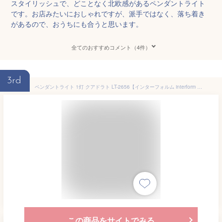
スタイリッシュで、どことなく北欧感があるペンダントライト
です。お店みたいにおしゃれですが、派手ではなく、落ち着き
があるので、おうちにも合うと思います。
全てのおすすめコメント（4件）
3rd
ペンダントライト 1灯 クアドラト LT-2656【インターフォルム interform e17 天井照明 照明器具 照明 ガラス 気泡 和室 居間用 リビング用 ダイニング用 寝室用 トイレ 廊下 内玄関 北欧 デザイン おしゃれ 食卓用 ペンダント ライト 電気 子供部屋 テレワーク】
この商品をサイトでみる