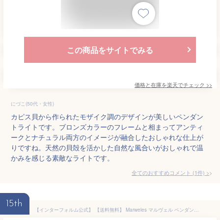
この商品をサイトでみる
価格と在庫を
楽天
でチェック
>>
にづこ(50代・女性)
カピス貝から作られたモザイク調のデザインが美しいペンダン
トライトです。ブロンズカラーのフレームと相まってアンティ
ークとナチュラル両方のイメージが融合したおしゃれな仕上が
りですね。天然の貝殻を活かした自然な風合いがおしゃれで温
かみを感じる素敵なライトです。
全てのおすすめコメント
(
1
件)
>
15th
【インターフォルム公式】 【送料無料】 Marweles マルヴェル ペンダントライト | 照明 おしゃれ お洒落 かわいい インテリア ライト ペンダント LED ルームライト 天井 天井照明 北欧 ナチュラル エレガント シンプル リビング ダイニング 洗面所 キッチン ガラス