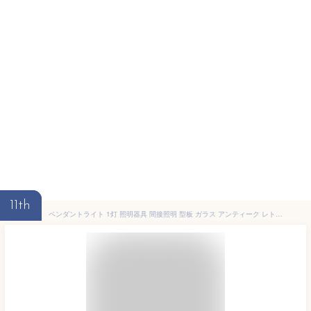
11th
ペンダントライト 1灯 照明器具 間接照明 型板 ガラス アンティーク レトロ 星 星形 星型 ペンダントライト キッチン 吊り下げ 照明 寝室 内玄関 トイレ 北欧 ダイニング用 食卓用 ベッドルーム 天井照明 LED対応