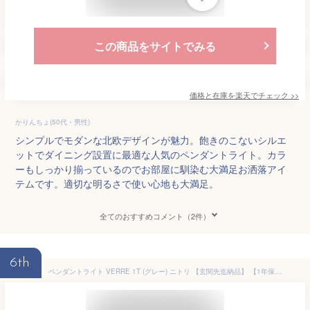
この商品をサイトでみる
価格と在庫を
楽天
でチェック
>>
かりんちょ(50代・男性)
シンプルでモダンな北欧デザインが魅力。飽きのこないシルエ
ットでダイニング設置に最適な人気のペンダントライト。カラ
ーもしっかり揃っているのでお部屋に馴染む大満足お洒落アイ
テムです。適切な明るさで使い心地も大満足。
全てのおすすめコメント（2件）
6th
ペンダントライト VERRE 1T (グレー) ニトリ 【玄関先迄納品】 【1年保証】 〔合計金額11000円以上送料無料対象商品〕