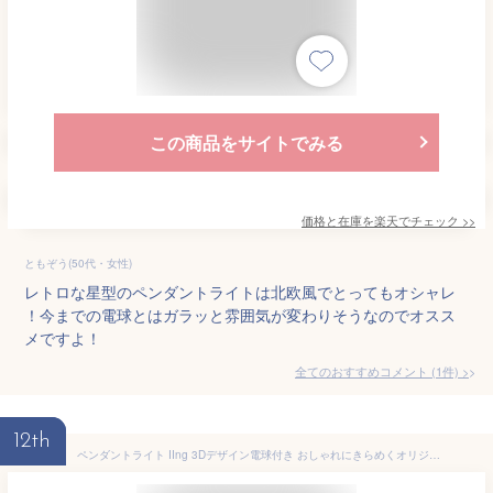
この商品をサイトでみる
価格と在庫を
楽天
でチェック
>>
ともぞう(50代・女性)
レトロな星型のペンダントライトは北欧風でとってもオシャレ
！今までの電球とはガラッと雰囲気が変わりそうなのでオスス
メですよ！
全てのおすすめコメント
(
1
件)
>
12th
ペンダントライト IIng 3Dデザイン電球付き おしゃれにきらめくオリジナル透明ランプシェード 裸電球 電球色 昼白色 30W−100W相当 揺らめく波模様 ストライプ模様 縞模様 1灯 2灯 3灯 4灯 5灯 凹凸 凸凹 独自の形 綺麗な 美しい 素敵な きらきら きらめき LED照明器具