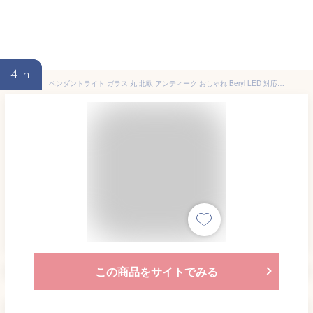
4th
ペンダントライト ガラス 丸 北欧 アンティーク おしゃれ Beryl LED 対応 1灯 照明 シェード ボール型 ブルー クリアー アンティーク風 シャボン玉 リビング ダイニング トイレ 玄関 天井照明 カフェ風 シーリングライト フレンチ カントリー レトロ ペンダントランプ
この商品をサイトでみる