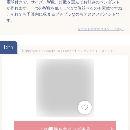
電球付きで、サイズ、W数、灯数を選んでお好みのペンダント
が作れます。一つのW数を低くして3つ位並べるのも素敵ですね
。それでも予算内に収まるプチプラなのもオススメポイントで
す。
全てのおすすめコメント
(
1
件)
>
13th
【店内全品ポイント5倍★1/28 01:59まで】ペンダントライト ステンドグラス モザイク ガラス 北欧 おしゃれ LED 照明器具 ビードロ アンティーク レトロ モダン かわいい 階段 玄関 リビング ベッドルーム ダイニング 吹き抜け キッチン 寝室 天井照明
この商品をサイトでみる