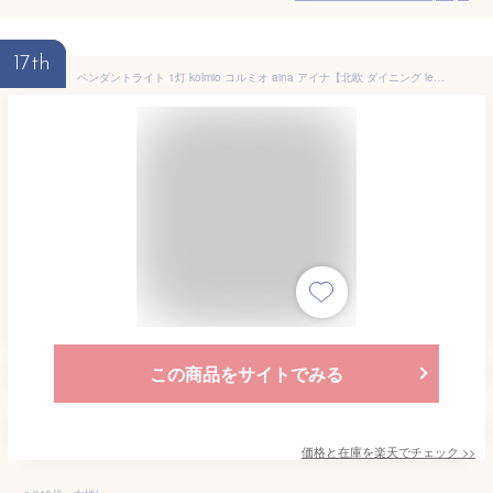
17th
ペンダントライト 1灯 kolmio コルミオ aina アイナ【北欧 ダイニング led 照明 おしゃれ キッチン 玄関 トイレ 天井 ダクトレール用 スポットライト ダイニング用 食卓用 デザイン かわいい 照明器具 間接照明 リビング用 居間用 シンプル 子供部屋】
この商品をサイトでみる
価格と在庫を
楽天
でチェック
>>