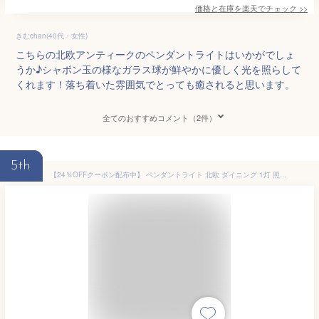
価格と在庫を
楽天
でチェック
>>
きむchan(40代・女性)
こちらの北欧アンティークのペンダントライトはいかがでしょ
うか♪シャボン玉の様なガラス球が鮮やかに優しく光を照らして
くれます！落ち着いた雰囲気でとっても癒されると思います。
全てのおすすめコメント（2件）
5th
【24％OFFクーポン配布中】 ペンダントライト 北欧 ダイニング 1灯 照明 ライト LED 電球対応 天井照明 リビング 照明 子供部屋 ダイニング用 食卓用 かわいい 6畳 8畳 おしゃれ ナチュラル モダン 寝室 リビング用 居間用 照明器具 ペンダントライトGiGi（ジジ）