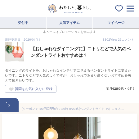
受付中
人気アイテム
マイページ
本ページはプロモーションを含みます
最終更新日：2026/01/11
8302
View
26
コメント
【おしゃれなダイニングに】ニトリなどで人気のペ
ンダントライトおすすめは？
ダイニングのライトを、おしゃれなインテリアに見えるペンダントライトに変えた
いです。ニトリなどで人気のようですが、おしゃれであまり高くないおすすめを教
えて頂きたいです。
葉月62(60代・女性)
1st
[クーポンで100円OFF!8/19 20時-8/23迄]ペンダントライト 1灯 シュネー schon シェーン【ガラス 北欧 おしゃれ 照明 天井照明 キッチン 寝室 トイレ アンティーク led レトロ ダイニング用 デザイン モダン シンプル 天井 電気 内玄関 照明器具 リビング用 ダクトレール】