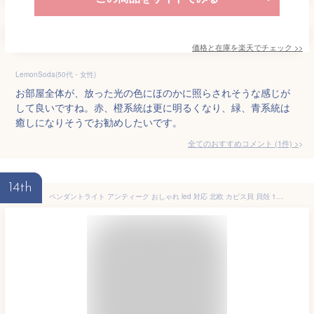
価格と在庫を
楽天
でチェック
>>
LemonSoda(50代・女性)
お部屋全体が、放った光の色にほのかに照らされそうな感じが
して良いですね。赤、橙系統は更に明るくなり、緑、青系統は
癒しになりそうでお勧めしたいです。
全てのおすすめコメント
(
1
件)
>
14th
ペンダントライト アンティーク おしゃれ led 対応 北欧 カピス貝 貝殻 1灯 ペンダントランプ 照明 シーリングライト カフェ風 ダクトレール用（要アダプタ） 玄関 天井 トイレ リビング ダイニング キッチン アンティーク風 フレンチ カントリー レトロ ステンドグラス風