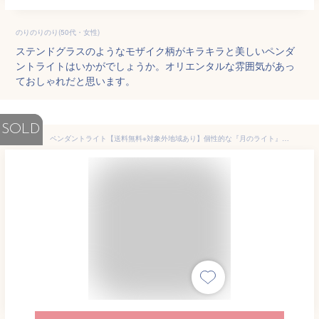
のりのりのり(50代・女性)
ステンドグラスのようなモザイク柄がキラキラと美しいペンダ
ントライトはいかがでしょうか。オリエンタルな雰囲気があっ
ておしゃれだと思います。
SOLD
ペンダントライト【送料無料※対象外地域あり】個性的な『月のライト』 led 5灯月 工事不要 取付簡単 led 天井照明 インテリア ライト シーリングライト 吊り下げ おしゃれ かわいい 北欧 飾り 星 三日月 照明器具（引っ掛けシーリング用）