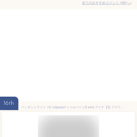
全てのおすすめコメント
(
3
件)
>
16th
ペンダントライト 1灯 tulppaani トゥルパーニS aina アイナ【花 フラワー 居間 トイレ 天井 照明 ダクトレール用 ダイニング用 食卓用 一人暮らし キッチン おしゃれ かわいい LED電球 寝室 照明器具 電気 間接照明 北欧 デザイン 子供部屋 カフェ kakko】