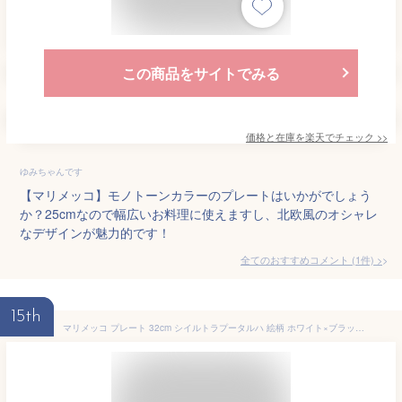
この商品をサイトでみる
価格と在庫を
楽天
でチェック
>>
ゆみちゃんです
【マリメッコ】モノトーンカラーのプレートはいかがでしょう
か？25cmなので幅広いお料理に使えますし、北欧風のオシャレ
なデザインが魅力的です！
全てのおすすめコメント
(
1
件)
>
15th
マリメッコ プレート 32cm シイルトラプータルハ 絵柄 ホワイト×ブラック (99) marimekko Siirtolapuutarha [66680] プラター _dp10