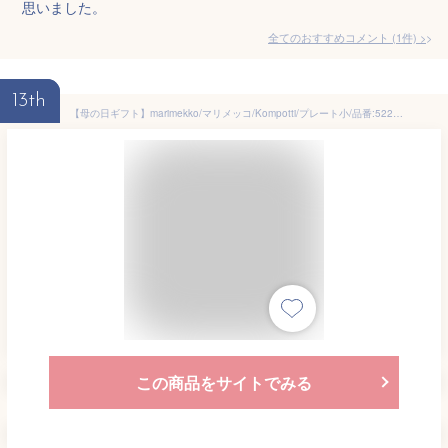
思いました。
全てのおすすめコメント
(
1
件)
>
13th
【母の日ギフト】marimekko/マリメッコ/Kompotti/プレート小/品番:52229469319
この商品をサイトでみる