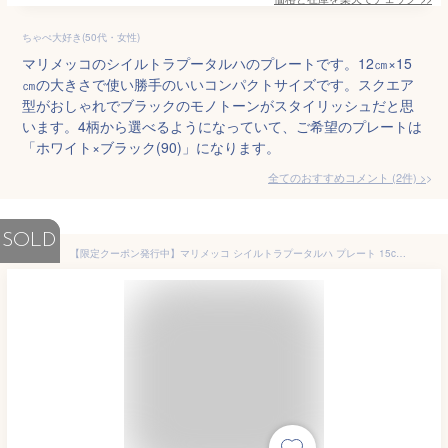
ちゃぺ大好き(50代・女性)
マリメッコのシイルトラプータルハのプレートです。12㎝×15
㎝の大きさで使い勝手のいいコンパクトサイズです。スクエア
型がおしゃれでブラックのモノトーンがスタイリッシュだと思
います。4柄から選べるようになっていて、ご希望のプレートは
「ホワイト×ブラック(90)」になります。
全てのおすすめコメント
(
2
件)
>
SOLD
【限定クーポン発行中】マリメッコ シイルトラプータルハ プレート 15cm×12cm 15センチ×12センチ marimekko siirtola puutarha plate 黒 皿 食器 陶磁器 スクエア 角皿 キッチン 誕生日プレゼント 結婚祝い ギフト おしゃれ 【ラッピング対象外】