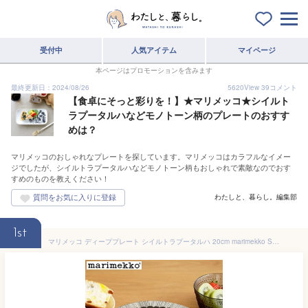
受付中
人気アイテム
マイページ
本ページはプロモーションを含みます
最終更新日：2024/08/26
5620
View
39
コメント
【食卓にそっと彩りを！】★マリメッコ★シイルト
ラプータルハなどモノトーン柄のプレートのおすす
めは？
マリメッコのおしゃれなプレートを探しています。マリメッコはカラフルなイメー
ジでしたが、シイルトラプータルハなどモノトーン柄もおしゃれで素敵なのでおす
すめのものを教えください！
わたしと、暮らし。編集部
1st
マリメッコ ディーププレート シイルトラプータルハ 20cm marimekko SIIRTOLAPUUTARHA パスタプレート シリアルボウル スープ皿 深皿 北欧 食器