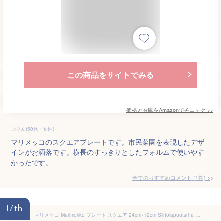
この商品をサイトでみる
価格と在庫を
Amazon
でチェック
>>
ぷりん(50代・女性)
マリメッコのスクエアプレートです。市民菜園を表現したデザ
インがお洒落です。横長のすっきりとしたフォルムで使いやす
かったです。
全てのおすすめコメント
(
1
件)
>
17th
マリメッコ Marimekko プレート スクエア 24cm×12cm Siirtolapuutarha シイルトラプータルハ 食器 皿 ホワイト×ブラック 069676 190 名入れ可有料