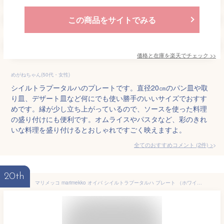
この商品をサイトでみる
価格と在庫を
楽天
でチェック
>>
めがねちゃん(50代・女性)
シイルトラプータルハのプレートです。直径20㎝のパン皿や取
り皿、デザート皿など何にでも使い勝手のいいサイズでおすす
めです。縁が少し立ち上がっているので、ソースを使った料理
の盛り付けにも便利です。オムライスやパスタなど、彩のきれ
いな料理を盛り付けるとおしゃれですごく映えますよ。
全てのおすすめコメント
(
2
件)
>
20th
マリメッコ marimekko オイバ シイルトラプータルハ プレート （ホワイト×ブラック） 24.5x12cm 069676 190 Oiva Siirtolapuutarha plate シィルトラプータルハ 小皿