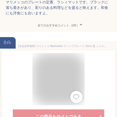
マリメッコのプレートの定番、ラシィマットです。ブラックに
落ち着きがあり、彩りのある料理などを盛ると映えます。和食
にも洋食にも合いますよ。
全てのおすすめコメント（2件）
8th
[全品送料無料] マリメッコ Marimekko ディーププレート 20cm 皿 シイルトラプータルハ / ラシィマット Oiva / Siirtolapuutarha Rasymatto 食器 お皿 あす楽
この商品をサイトでみる