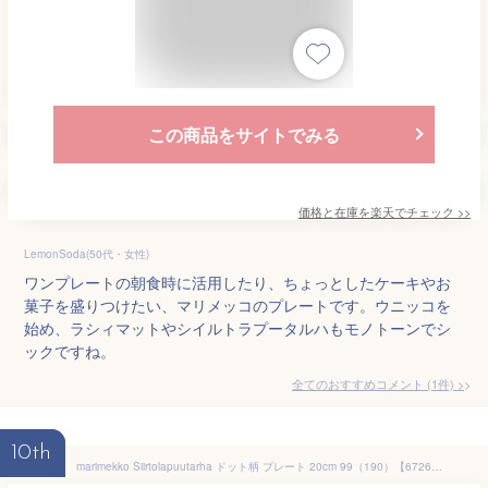
この商品をサイトでみる
価格と在庫を
楽天
でチェック
>>
LemonSoda(50代・女性)
ワンプレートの朝食時に活用したり、ちょっとしたケーキやお
菓子を盛りつけたい、マリメッコのプレートです。ウニッコを
始め、ラシィマットやシイルトラプータルハもモノトーンでシ
ックですね。
全てのおすすめコメント
(
1
件)
>
10th
marimekko Siirtolapuutarha ドット柄 プレート 20cm 99（190）【67265】マリメッコ シイルトラプータルハ