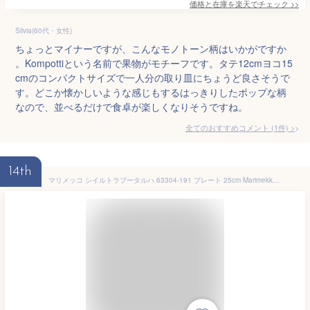
価格と在庫を
楽天
でチェック
>>
Silvia(60代・女性)
ちょっとマイナーですが、こんなモノトーン柄はいかがですか
。Kompottiという名前で果物がモチーフです。タテ12cmヨコ15
cmのコンパクトサイズで一人分の取り皿にちょうど良さそうで
す。どこか懐かしいような感じもするはっきりしたポップな柄
なので、並べるだけで食卓が楽しくなりそうですね。
全てのおすすめコメント
(
1
件)
>
14th
マリメッコ シイルトラプータルハ 63304-191 プレート 25cm Marimekko 皿 北欧 食器 ギフト プレゼント お祝い モノトーン お皿