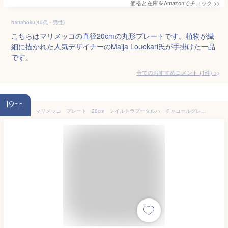
価格と在庫を
Amazon
でチェック
>>
hanahoku(40代・男性)
こちらはマリメッコの直径20cmの丸形プレートです。植物が繊
細に描かれた人気デザイナーのMaija Louekari氏が手掛けた一品
です。
全てのおすすめコメント
(
1
件)
>
19th
マリメッコ プレート 20cm シイルトラプータルハ チャコールグレー / marimekko Siirtolapuutarha