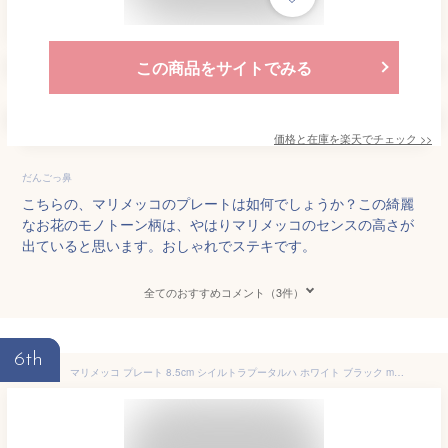
この商品をサイトでみる
価格と在庫を
楽天
でチェック
>>
だんごっ鼻
こちらの、マリメッコのプレートは如何でしょうか？この綺麗
なお花のモノトーン柄は、やはりマリメッコのセンスの高さが
出ていると思います。おしゃれでステキです。
全てのおすすめコメント（3件）
6th
マリメッコ プレート 8.5cm シイルトラプータルハ ホワイト ブラック marimekko SIIRTOLAPUUTARHA Oiva Anniversary