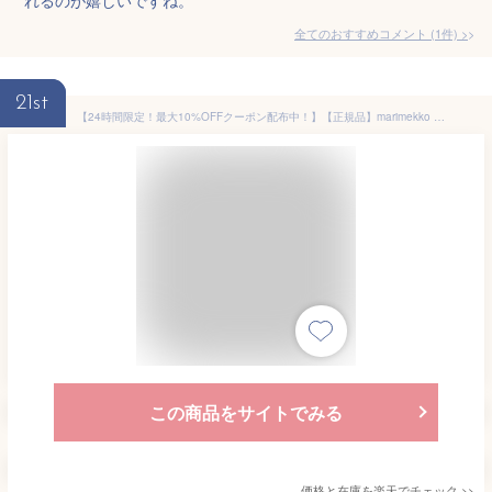
全てのおすすめコメント
(
1
件)
>
21st
【24時間限定！最大10%OFFクーポン配布中！】【正規品】marimekko マリメッコ PLATE 15×12cm 角型プレート／Siirtolapuutarha シイルトラプータルハ Unikko ウニッコ レッド ブラック デザート スイーツ スウィーツ 皿 小皿 取り皿 アクセサリートレー
この商品をサイトでみる
価格と在庫を
楽天
でチェック
>>