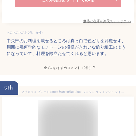
価格と在庫を
楽天
でチェック
>>
あみあみあみ(40代・女性)
中央部のお料理を載せるところは真っ白で色どりを邪魔せず、
周囲に幾何学的なモノトーンの模様がきれいな飾り細工のよう
になっていて、料理を際立たせてくれると思います。
全てのおすすめコメント（2件）
9th
マリメッコ プレート 20cm Marimekko plate ウニッコ ラシィマット シイルトラプータルハ 食器 お皿 皿 北欧 北欧雑貨 雑貨 フィンランド キッチン