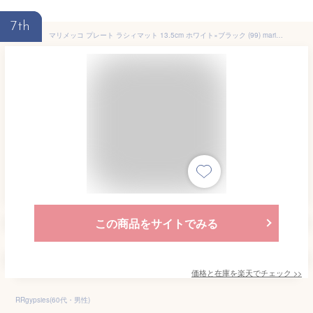
7th
マリメッコ プレート ラシィマット 13.5cm ホワイト×ブラック (99) marimekko RASYMATTO【69071】_dp10
この商品をサイトでみる
価格と在庫を
楽天
でチェック
>>
RRgypsies(60代・男性)