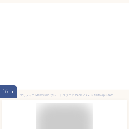
16th
マリメッコ Marimekko プレート スクエア 24cm×12ｃｍ Siirtolapuutarha シイルトラプータルハ 食器 皿 ホワイト×ブラック 069676 190 [並行輸入品]