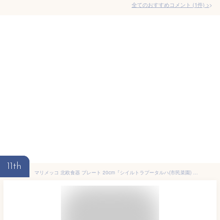
全てのおすすめコメント
(
1
件)
>
11th
マリメッコ 北欧食器 プレート 20cm『シイルトラプータルハ(市民菜園) 』 花 植物 野菜 果実 ブラック 北欧 食器 花柄 おしゃれ かわいい