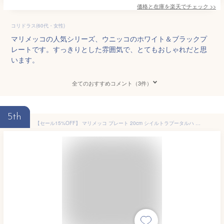
価格と在庫を
楽天
でチェック
>>
コリドラス(60代・女性)
マリメッコの人気シリーズ、ウニッコのホワイト＆ブラックプ
レートです。すっきりとした雰囲気で、とてもおしゃれだと思
います。
全てのおすすめコメント（3件）
5th
【セール15%OFF】 マリメッコ プレート 20cm シイルトラプータルハ 絵柄 ホワイト×ブラック (99) marimekko Siirtolapuutarha [68422]