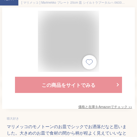
[ マリメッコ ] Marimekko プレート 25cm 皿 シイルトラプータルハ 063304-191 Oiva/Siirtolapuutarha plate 食器 お皿 [並行輸入品]
この商品をサイトでみる
価格と在庫を
Amazon
でチェック
>>
猫大好き
マリメッコのモノトーンのお皿でシックでお洒落だなと思いま
した。大きめのお皿で食材の間から柄が程よく見えていいなと