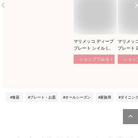
マリメッコ ディープ
マリメッコ
プレート シイルトラ
プレート 2
プータルハ 20cm
ルトラプ
ショップでみる
ショッ
marimekko
（marime
SIIRTOLAPUUTARH
Siirtolap
A パスタプレート シ
リアルボウル スープ
皿 深皿 北欧 食器
食器
プレート・お皿
オールシーズン
家族用
ダイニン