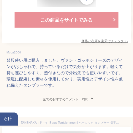
この商品をサイトでみる
価格と在庫を
楽天
でチェック
>>
Moca2000
普段使い用に購入しました。ヴァン・ゴッホシリーズのデザイ
ンがおしゃれで、持っているだけで気分が上がります。軽くて
持ち運びしやすく、蓋付きなので外出先でも使いやすいです。
環境に配慮した素材を使用しており、実用性とデザイン性を兼
ね備えたタンブラーです。
全てのおすすめコメント（2件）
6th
TAKENAKA（竹中） Basic Tumbler 500ml ベーシック タンブラー 電子レンジ対応 食洗機対応 日本製 BPAフリー LEADフリー マイボトル コーヒー 軽量 おしゃれ マグ サステナブル プレゼント ギフト カフェ かわいい 日常使い オフィス アウトドア 洗いやすい ランチタイム