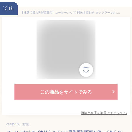
10th
【抽選で最大P全額還元】コーヒーカップ 350ml 蓋付き タンブラー おしゃれ Kaffeeform 保温 保冷 ダブルウォール マグカップ ウィデューサーカップ リファイン 直飲み 再生素材 エコ リサイクル 食洗機可 BPAフリー ドイツ製 オフィス アウトドア 新生活 ギフト プレゼント
この商品をサイトでみる
価格と在庫を
楽天
でチェック
>>
chai(50代・女性)
コーヒーかすやブナ材をメインに再生可能原料を使って作られ