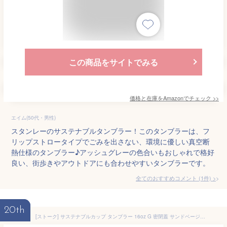
この商品をサイトでみる
価格と在庫を
Amazon
でチェック
>>
エイム(50代・男性)
スタンレーのサステナブルタンブラー！このタンブラーは、フ
リップストロータイプでごみを出さない、環境に優しい真空断
熱仕様のタンブラー♪アッシュグレーの色合いもおしゃれで格好
良い、街歩きやアウトドアにも合わせやすいタンブラーです。
全てのおすすめコメント
(
1
件)
>
20th
[ストーク] サステナブルカップ タンブラー 16oz G 密閉蓋 サンドベージュ G(470ml) S16