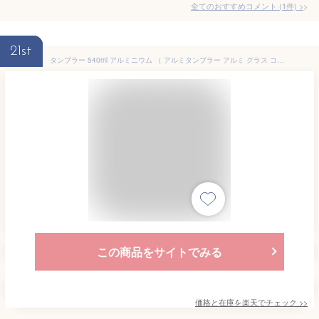
全てのおすすめコメント
(
1
件)
>
21st
タンブラー 540ml アルミニウム （ アルミタンブラー アルミ グラス コップ ビアグラス キャラクター スヌーピー PEANUT レモンサワー ハイボール ビール 軽い 丈夫 サステナブル エコ キャンプ スタッキング キャラ ）【3980円以上送料無料】
この商品をサイトでみる
価格と在庫を
楽天
でチェック
>>