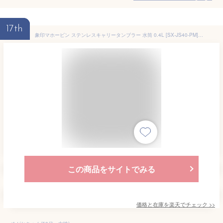
17th
象印マホービン ステンレスキャリータンブラー 水筒 0.4L [SX-JS40-PM] カラー：パウダリーピンク【送料無料※沖縄・離島は配送不可】マグボトル 保温 保冷 かわいいマイボトル シームレスせん サステナブル SDGs 2024年モデル スポーツドリンク 持ち手 ハンドル付 食洗器
この商品をサイトでみる
価格と在庫を
楽天
でチェック
>>