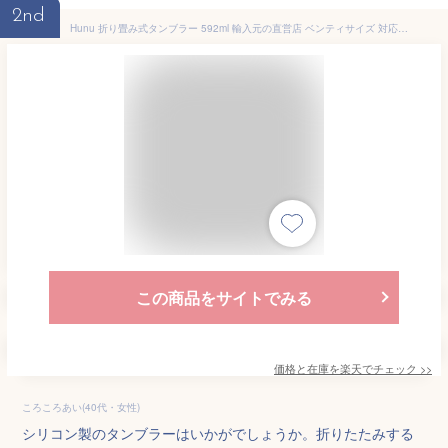
2nd
Hunu 折り畳み式タンブラー 592ml 輸入元の直営店 ベンティサイズ 対応 折り畳みマイボトル マイタンブラー ビギー グランデサイズ 対応 ポータブルカップ コップ フタ付き SDGs サステナブル シリコン製【ギフトラッピング可】Simpex シンペックス
この商品をサイトでみる
価格と在庫を
楽天
でチェック
>>
ころころあい(40代・女性)
シリコン製のタンブラーはいかがでしょうか。折りたたみする