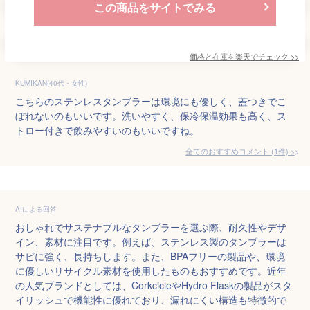
この商品をサイトでみる
価格と在庫を
楽天
でチェック
>>
KUMIKAN(40代・女性)
こちらのステンレスタンブラーは環境にも優しく、蓋つきでこ
ぼれないのもいいです。洗いやすく、保冷保温効果も高く、ス
トロー付きで飲みやすいのもいいですね。
全てのおすすめコメント
(
1
件)
>
AIによる回答
おしゃれでサステナブルなタンブラーを選ぶ際、耐久性やデザ
イン、素材に注目です。例えば、ステンレス製のタンブラーは
サビに強く、長持ちします。また、BPAフリーの製品や、環境
に優しいリサイクル素材を使用したものもおすすめです。近年
の人気ブランドとしては、CorkcicleやHydro Flaskの製品がスタ
イリッシュで機能性に優れており、漏れにくい構造も特徴的で