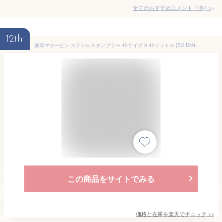
全てのおすすめコメント
(
1
件)
>
12th
象印マホービン ステンレスタンブラー 45サイズ 0.45リットル [SX-DN45-AC]クリアブルー【送料無料※沖縄・離島は配送不可】サステナブル SDGs ビール アイスコーヒー ハイボール ウイスキー 焼酎 チューハイ 保冷 保温 広口 ギフト 結露しにくい 熱くなりにくい 洗いやすい
この商品をサイトでみる
価格と在庫を
楽天
でチェック
>>