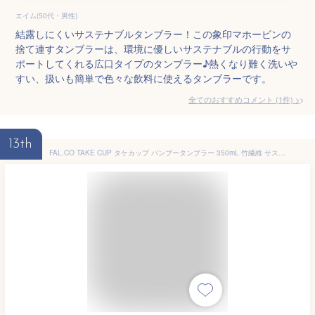
エイム(50代・男性)
結露しにくいサステナブルタンブラー！この象印マホービンの
捨て連すタンブラーは、環境に優しいサステナブルの行動をサ
ポートしてくれる広口タイプのタンブラー♪熱くなり難く洗いや
すい、扱いも簡単で色々な飲料に使えるタンブラーです。
全てのおすすめコメント
(
1
件)
>
13th
FAL.CO TAKE CUP タケカップ バンブータンブラー 350mL 竹繊維 サスティナブル ミニマル アウトドア キャンプ マグカップ (本体：ブラック シリコン：グレー)