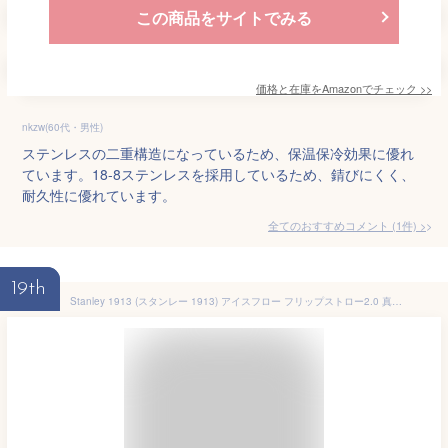
この商品をサイトでみる
価格と在庫を
Amazon
でチェック
>>
nkzw(60代・男性)
ステンレスの二重構造になっているため、保温保冷効果に優れ
ています。18-8ステンレスを採用しているため、錆びにくく、
耐久性に優れています。
全てのおすすめコメント
(
1
件)
>
19th
Stanley 1913 (スタンレー 1913) アイスフロー フリップストロー2.0 真空断熱タンブラー アッシュ 20oz | 0.59L