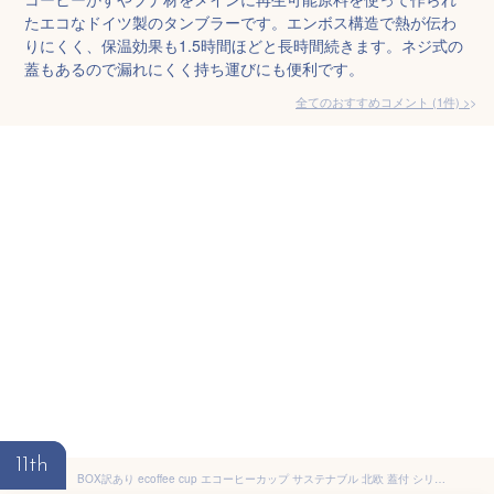
たエコなドイツ製のタンブラーです。エンボス構造で熱が伝わ
りにくく、保温効果も1.5時間ほどと長時間続きます。ネジ式の
蓋もあるので漏れにくく持ち運びにも便利です。
全てのおすすめコメント
(
1
件)
>
11th
BOX訳あり ecoffee cup エコーヒーカップ サステナブル 北欧 蓋付 シリコン タンブラー 持ち運び 400ml ヴァン・ゴッホシリーズ イエロー ブルー グリーン 花 お茶 かわいい おしゃれ ナチュラル 絵画 誕生日 喜ばれる ちょっとした プレゼント 女性 女友達 ギフト