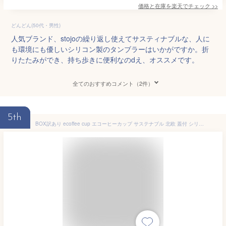
価格と在庫を
楽天
でチェック
>>
どんどん(50代・男性)
人気ブランド、stojoの繰り返し使えてサスティナブルな、人に
も環境にも優しいシリコン製のタンブラーはいかがですか。折
りたたみができ、持ち歩きに便利なのdえ、オススメです。
全てのおすすめコメント（2件）
5th
BOX訳あり ecoffee cup エコーヒーカップ サステナブル 北欧 蓋付 シリコン タンブラー 持ち運び 400ml ヴァン・ゴッホシリーズ イエロー ブルー グリーン 花 お茶 かわいい おしゃれ ナチュラル 誕生日 喜ばれる 女性 女友達 ギフト クリスマスプレゼント 職場