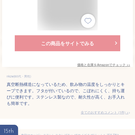
この商品をサイトでみる
価格と在庫を
Amazon
でチェック
>>
nkzw(60代・男性)
真空断熱構造になっているため、飲み物の温度をしっかりとキ
ープできます。フタが付いているので、こぼれにくく、持ち運
びに便利です。ステンレス製なので、耐久性が高く、お手入れ
も簡単です。
全てのおすすめコメント
(
1
件)
>
15th
象印マホービン ステンレスタンブラー 45サイズ 0.45リットル [SX-DN45-NC]クリアカッパー【送料無料※沖縄・離島は配送不可】サステナブル SDGs ビール アイスコーヒー ハイボール ウイスキー 焼酎 保冷 保温 広口 ギフト 結露しにくい 熱くなりにくい 洗いやすい