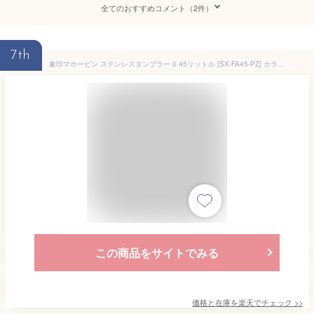
全てのおすすめコメント（2件）
7th
象印マホービン ステンレスタンブラー 0.45リットル [SX-FA45-PZ] カラー：スモーキーピンク【送料無料※沖縄・離島は配送不可】ふた付き ストロー 洗いやすい 保温 保冷 おしゃれ かわいいマイボトル サステナブル SDGs ステンレス製魔法びん構造 ビール アイスコーヒー
この商品をサイトでみる
価格と在庫を
楽天
でチェック
>>