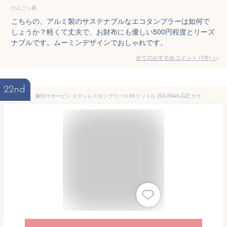
だんごっ鼻
こちらの、アルミ製のサステナブルなエコタンブラーは如何で
しょうか？軽くて丈夫で、お財布にも優しい500円程度とリーズ
ナブルです。ムーミンデザインでおしゃれです。
全てのおすすめコメント
(
1
件)
>
22nd
象印マホービン ステンレスタンブラー 0.45リットル [SX-FA45-GZ] カラー：アッシュグリーン【送料無料※沖縄・離島は配送不可】ふた付き ストロー 洗いやすい 保温 保冷 おしゃれ かわいいマイボトル サステナブル SDGs ステンレス製魔法びん構造 ビール アイスコーヒー