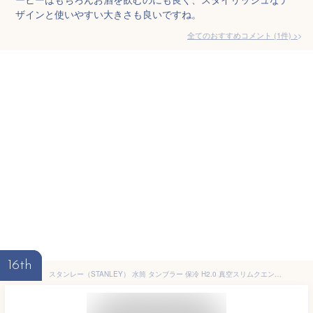
ザインと使いやすい大きさも良いですね。
全てのおすすめコメント
(
1
件)
>
16th
スタンレー（STANLEY） 水筒 タンブラー 保冷 H2.0 真空スリムクエンチャー0.6L 10-10826-061 （ローズ/ＦＦ）