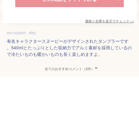
価格と在庫を
楽天
でチェック
>>
strv.122(50代・男性)
有名キャラクタースヌーピーがデザインされたタンブラーです
。540mlとたっぷりとした収納力でアルミ素材を採用しているの
で冷たいものも暖かいものも長く楽しめますよ。
全てのおすすめコメント（2件）