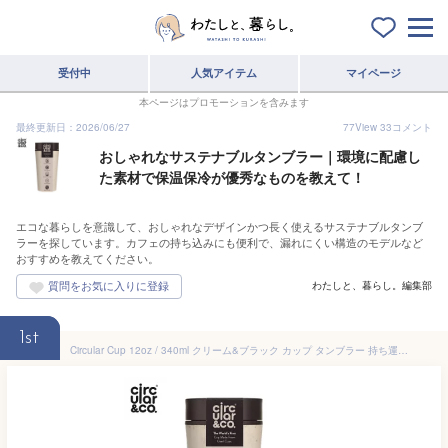
受付中
人気アイテム
マイページ
本ページはプロモーションを含みます
最終更新日：2026/06/27
77
View
33
コメント
おしゃれなサステナブルタンブラー｜環境に配慮し
た素材で保温保冷が優秀なものを教えて！
エコな暮らしを意識して、おしゃれなデザインかつ長く使えるサステナブルタンブ
ラーを探しています。カフェの持ち込みにも便利で、漏れにくい構造のモデルなど
おすすめを教えてください。
わたしと、暮らし。編集部
1st
Circular Cup 12oz / 340ml クリーム&ブラック カップ タンブラー 持ち運び 蓋付き ワンタッチ おしゃれ コーヒー マグ 水筒 アウトドア 輸入雑貨