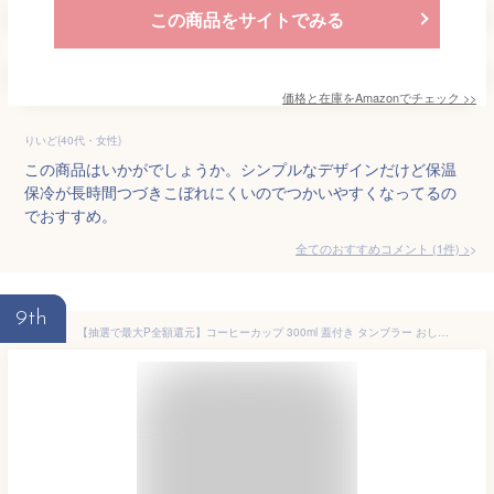
この商品をサイトでみる
価格と在庫を
Amazon
でチェック
>>
りいど(40代・女性)
この商品はいかがでしょうか。シンプルなデザインだけど保温
保冷が長時間つづきこぼれにくいのでつかいやすくなってるの
でおすすめ。
全てのおすすめコメント
(
1
件)
>
9th
【抽選で最大P全額還元】コーヒーカップ 300ml 蓋付き タンブラー おしゃれ Kaffeeform 保温 保冷 マグカップ ウィデューサーカップ エッセンシャル 直飲み 再生素材 エコ リサイクル 耐熱 食洗機可 BPAフリー ドイツ製 テイクアウト オフィス 新生活 ギフト プレゼント