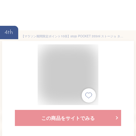
4th
【マラソン期間限定ポイント10倍】stojo POCKET 355ml ストージョ タンブラー コーヒー 折りたたみ 水筒 シリコン マイカップ ふた付き マイタンブラー アイス ホット コンパクト おしゃれ 食洗機対応 熱湯 電子レンジ お出かけ オフィス 冬キャン プレゼント ギフト
この商品をサイトでみる