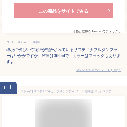
この商品をサイトでみる
価格と在庫を
Amazon
でチェック
>>
コーヒーさん(40代・男性)
環境に優しい竹繊維が配合されているサスティナブルタンブラ
ーはいかがですか。容量は350mlで、カラーはブラックもありま
すよ。
全てのおすすめコメント
(
1
件)
>
14th
[ストーク] サステナブルカップ タンブラー 12oz L 密閉蓋 リュクスブラック L(355ml) S12