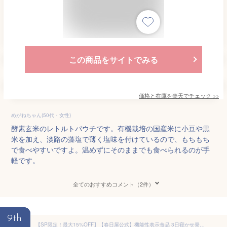
この商品をサイトでみる
価格と在庫を
楽天
でチェック
>>
めがねちゃん(50代・女性)
酵素玄米のレトルトパウチです。有機栽培の国産米に小豆や黒
米を加え、淡路の藻塩で薄く塩味を付けているので、もちもち
で食べやすいですよ。温めずにそのままでも食べられるのが手
軽です。
全てのおすすめコメント（2件）
9th
【SP限定！最大15%OFF】【春日屋公式】機能性表示食品 3日寝かせ発芽酵素玄米ごはん＋GABA【7食/14食/21食/28食/30食】発芽玄米 酵素玄米 発酵玄米 寝かせ玄米 玄米 レトルト 玄米パック 血圧低下 機能性表示食品