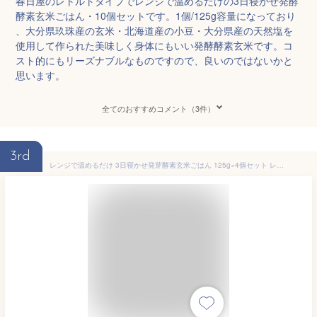
春日屋のレトルトタイプでレンジで温めるだけの3日寝かせ発酵
酵素玄米ごはん・10個セットです。1個/125g容量になっており
、大分県玖珠産の玄米・北海道産の小豆・大分県産の天然塩を
使用して作られた美味しく身体にもいい発酵酵素玄米です。コ
スト的にもリーズナブルなものですので、良いのではないかと
思います。
全てのおすすめコメント（3件）
3rd
レンジで温めるだけ 3日寝かせ発芽酵素玄米ごはん 125g×4個セット レトルト 常温タイプ 大分県玖珠産玄米 北海道産小豆 ほっとコミュニケーション 春日屋【送料込】