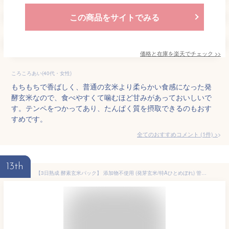
この商品をサイトでみる
価格と在庫を
楽天
でチェック
>>
ころころあい(40代・女性)
もちもちで香ばしく、普通の玄米より柔らかい食感になった発
酵玄米なので、食べやすくて噛むほど甘みがあっておいしいで
す。テンペをつかってあり、たんぱく質を摂取できるのもおす
すめです。
全てのおすすめコメント
(
1
件)
>
13th
【3日熟成 酵素玄米パック】 添加物不使用 (発芽玄米/特Aひとめぼれ) 管理栄養士推奨 5種ミックス 125g×20食 残留農薬ゼロ GABA 腸活 ギフト [ハレとケ暮らし]