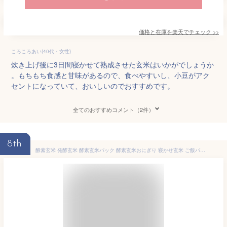
価格と在庫を
楽天
でチェック
>>
ころころあい(40代・女性)
炊き上げ後に3日間寝かせて熟成させた玄米はいかがでしょうか
。もちもち食感と甘味があるので、食べやすいし、小豆がアク
セントになっていて、おいしいのでおすすめです。
全てのおすすめコメント（2件）
8th
酵素玄米 発酵玄米 酵素玄米パック 酵素玄米おにぎり 寝かせ玄米 ご飯パック 温め不要 無添加 国産米（有機栽培)使用 藻塩（淡路島産) 小豆 黒米 ご飯 レトルト パウチ 保存料無添加 熟成玄米 玄米ごはん 酵素玄米ご飯 非常食 災害食