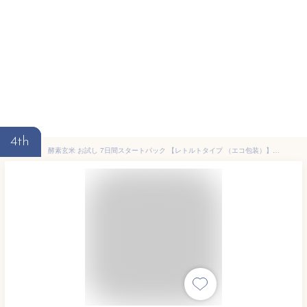
4th
酵素玄米 お試し 7日間スタートパック 【レトルトタイプ （エコ包装）】 7パック お徳用 スリーブなし 酵素 玄米 125g×7P(熟成3日) 常温保存 新潟産 コシヒカリ モチモチ食感 おいしい 玄米 ご飯 レンジで手軽においしく 玄米生活 腸活