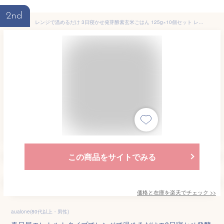
2nd
レンジで温めるだけ 3日寝かせ発芽酵素玄米ごはん 125g×10個セット レトルト 常温タイプ 大分県玖珠産玄米 北海道産小豆 ほっとコミュニケーション 春日屋【送料無料】
この商品をサイトでみる
価格と在庫を
楽天
でチェック
>>
aualone(80代以上・男性)