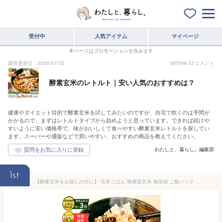
受付中
人気アイテム
マイページ
本ページはプロモーションを含みます
最終更新日：2026/07/02
68
View
33
コメント
酵素玄米のレトルト｜安い人気のおすすめは？
健康やダイエット目的で酵素玄米を試してみたいのですが、自宅で炊くのは手間が
かかるので、まずはレトルトタイプから始めようと思っています。できれば続けや
すいように安い価格帯で、味がおいしくて食べやすい酵素玄米レトルトを探してい
ます。スーパーや通販などで買いやすい、おすすめの商品を教えてください。
わたしと、暮らし。編集部
1st
【酵素玄米をお探しの方に】 玄米ごはん 無農薬玄米 無添加 ご飯パック レトルト 3種セット 180g×お試し3食～ 電子レンジ調理 常温保存 送料無料｜1日不足分の食物繊維が摂れる