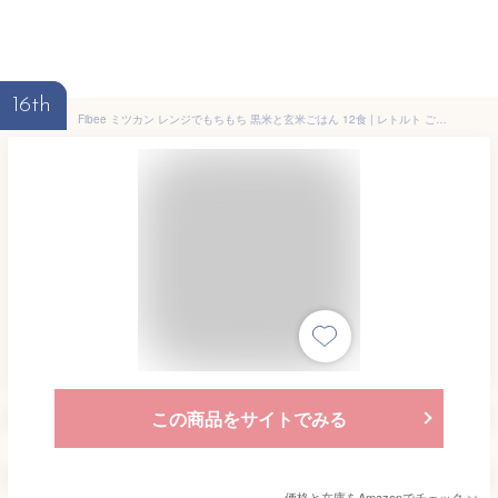
16th
Fibee ミツカン レンジでもちもち 黒米と玄米ごはん 12食 | レトルト ごはん 黒米 玄米 腸まで届く 発酵性 食物繊維 腸活 レンジ 調理可 パックご飯 ストック ファイビー
この商品をサイトでみる
価格と在庫を
Amazon
でチェック
>>