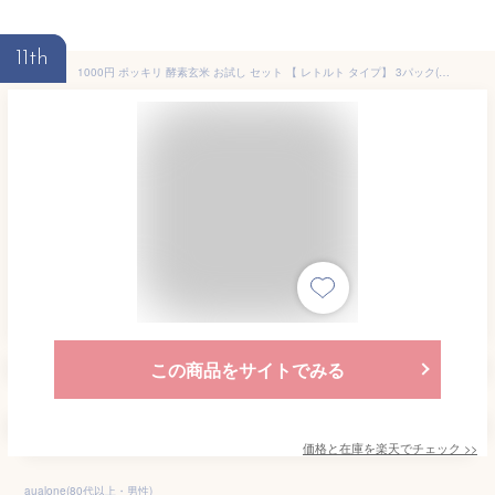
11th
1000円 ポッキリ 酵素玄米 お試し セット 【 レトルト タイプ】 3パック(熟成3日) ×125g 酵素 玄米 新潟産 コシヒカリ エコ包装 腸活 モチモチ食感のおいしい 玄米ご飯 レンジで手軽においしく 玄米生活 おひとり様1セットまで
この商品をサイトでみる
価格と在庫を
楽天
でチェック
>>
aualone(80代以上・男性)