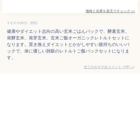
価格と在庫を
楽天
でチェック
>>
ヤギヌマ(50代・男性)
健康やダイエット志向の高い玄米ごはんパックで、酵素玄米、
発酵玄米、発芽玄米、玄米ご飯オーガニックレトルトセットに
なります。置き換えダイエットとかがしやすい腹持ちのいいパ
ックで、体に優しい雑穀のレトルトご飯パックセットになりま
す。
全てのおすすめコメント
(
1
件)
>