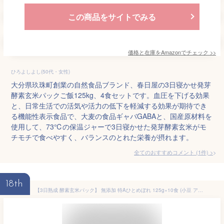
この商品をサイトでみる
価格と在庫を
Amazon
でチェック
>>
ひろよしよし(50代・女性)
大分県玖珠町創業の自然食品ブランド、春日屋の3日寝かせ発芽
酵素玄米パックご飯125kg、4食セットです。血圧を下げる効果
と、日常生活での活気や活力の低下を軽減する効果が期待でき
る機能性表示食品で、大麦の食品ギャバGABAと、国産原材料を
使用して、73℃の保温ジャーで3日寝かせた発芽酵素玄米がモ
チモチで食べやすく、バランスのとれた栄養が摂れます。
全てのおすすめコメント
(
1
件)
>
18th
【3日熟成 酵素玄米パック】 無添加 特Aひとめぼれ 125g×10食 (小豆 アマランサス 黒米) うるつやブレンド GABA 残留農薬ゼロ 腸活 酵素 発芽玄米 ギフト [ハレとケ暮らし]