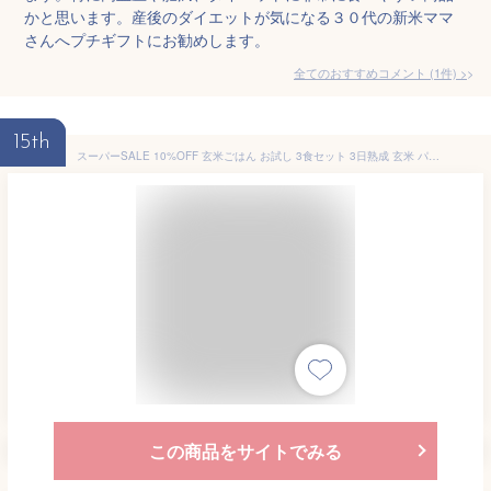
かと思います。産後のダイエットが気になる３０代の新米ママ
さんへプチギフトにお勧めします。
全てのおすすめコメント
(
1
件)
>
15th
スーパーSALE 10%OFF 玄米ごはん お試し 3食セット 3日熟成 玄米 パック 酵素玄米 発酵玄米 送料無料 ごはんパック 125g 3個パック 特A米 食品 発芽玄米 寝かせ 玄米ご飯 無添加 少なめ 少量 ダイエット 置き換え 腹持ち 良い 主食 ご飯パック 雑穀 パックご飯 レトルト
この商品をサイトでみる