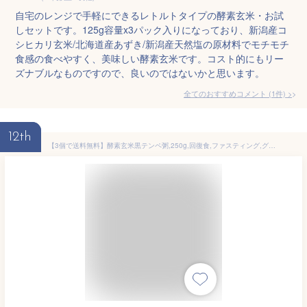
自宅のレンジで手軽にできるレトルトタイプの酵素玄米・お試
しセットです。125g容量x3パック入りになっており、新潟産コ
シヒカリ玄米/北海道産あずき/新潟産天然塩の原材料でモチモチ
食感の食べやすく、美味しい酵素玄米です。コスト的にもリー
ズナブルなものですので、良いのではないかと思います。
全てのおすすめコメント
(
1
件)
>
12th
【3個で送料無料】酵素玄米黒テンペ粥,250g,回復食,ファスティング,グローリーインターナショナル,酵素玄米黒テンペ粥,250g.お粥,準備期,復食期,ファスティング,テンペ粥,断食明け,16時間ダイエット,16時間断食 ,酵素玄米黒テンペ粥, 置き換えダイエット, グルテンフリー