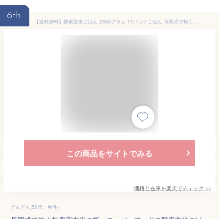
6th
【送料無料】酵素玄米ごはん 2550グラム 17パックごはん 長岡式で炊く無農薬玄米ご飯 スーパーフード お試し 無農薬有機栽培の玄米 アンチエイジング 玄米ご飯 発酵玄米 冷凍ごはんパック レトルト
この商品をサイトでみる
価格と在庫を
楽天
でチェック
>>
どんどん(50代・男性)