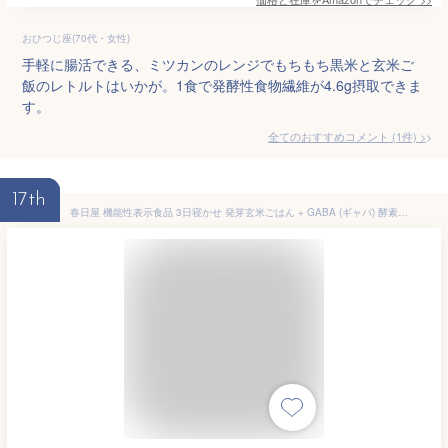
おひつじ座(70代・女性)
手軽に腸活できる、ミツカンのレンジでもちもち黒米と玄米ご
飯のレトルトはいかが。1食で発酵性食物繊維が4.6g摂取できま
す。
全てのおすすめコメント
(
1
件)
>
17th
春日屋 機能性表示食品 3日寝かせ 発芽玄米ごはん + GABA (ギャバ) 酵素玄米 レトルト 125g ×4食 酵素玄米 発芽玄米 GABA ご飯パック★