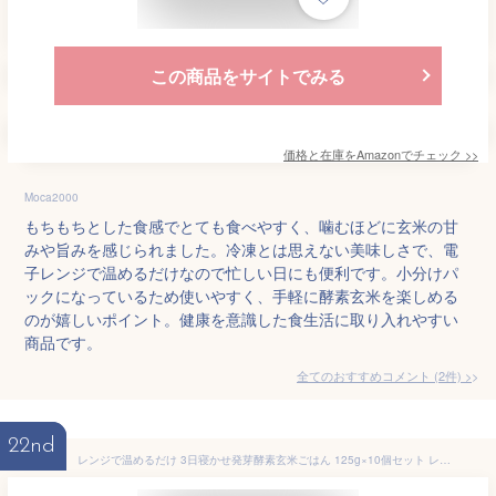
この商品をサイトでみる
価格と在庫を
Amazon
でチェック
>>
Moca2000
もちもちとした食感でとても食べやすく、噛むほどに玄米の甘
みや旨みを感じられました。冷凍とは思えない美味しさで、電
子レンジで温めるだけなので忙しい日にも便利です。小分けパ
ックになっているため使いやすく、手軽に酵素玄米を楽しめる
のが嬉しいポイント。健康を意識した食生活に取り入れやすい
商品です。
全てのおすすめコメント
(
2
件)
>
22nd
レンジで温めるだけ 3日寝かせ発芽酵素玄米ごはん 125g×10個セット レトルト 常温タイプ 大分県玖珠産玄米 北海道産小豆 ほっとコミュニケーション 春日屋【送料込】