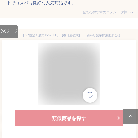
トでコスパも良好な人気商品です。
全てのおすすめコメント
(
2
件)
>
SOLD
【SP限定！最大15%OFF】【春日屋公式】3日寝かせ発芽酵素玄米ごはん【4食/6食/お試し7食/10食/12食/18食/28食/60食】＜特Aひとめぼれ米使用 天皇献上米＞発芽玄米 酵素玄米 寝かせ玄米 発芽酵素玄米 雑穀玄米 レトルト レンジ 玄米ごはん 玄米ご飯 玄米パック
類似商品を探す