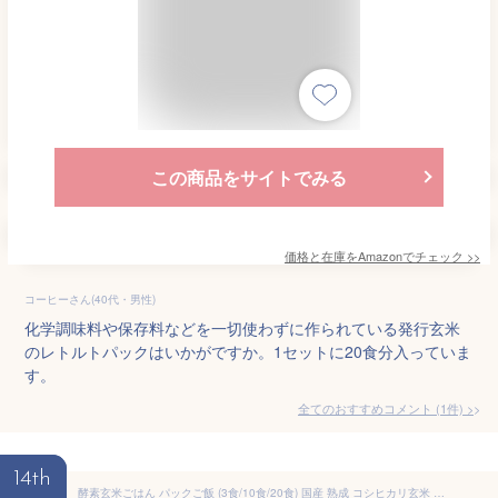
この商品をサイトでみる
価格と在庫を
Amazon
でチェック
>>
コーヒーさん(40代・男性)
化学調味料や保存料などを一切使わずに作られている発行玄米
のレトルトパックはいかがですか。1セットに20食分入っていま
す。
全てのおすすめコメント
(
1
件)
>
14th
酵素玄米ごはん パックご飯 (3食/10食/20食) 国産 熟成 コシヒカリ玄米 パックごはん 鹿児島県産 新米 レトルト 栽培期間中 農薬不使用 完全無添加 5日間低温熟成 特許製法 栄養食物繊維 常温 美容 食物繊維