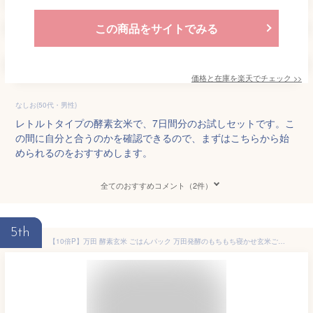
この商品をサイトでみる
価格と在庫を
楽天
でチェック
>>
なしお(50代・男性)
レトルトタイプの酵素玄米で、7日間分のお試しセットです。こ
の間に自分と合うのかを確認できるので、まずはこちらから始
められるのをおすすめします。
全てのおすすめコメント（2件）
5th
【10倍P】万田 酵素玄米 ごはんパック 万田発酵のもちもち寝かせ玄米ごはん(24パック) 万田 レトルト ごはんパック 保存食 ごはんもちもち 美味しい 玄米ライス 手軽 健康 美容 食物繊維 人気 発酵 ビタミン【スーパーSALE期間中】