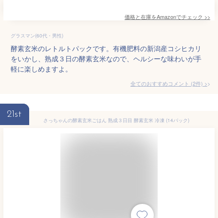
価格と在庫を
Amazon
でチェック
>>
グラスマン(60代・男性)
酵素玄米のレトルトパックです。有機肥料の新潟産コシヒカリ
をいかし、熟成３日の酵素玄米なので、ヘルシーな味わいが手
軽に楽しめますよ。
全てのおすすめコメント
(
2
件)
>
21st
さっちゃんの酵素玄米ごはん 熟成３日目 酵素玄米 冷凍 (14パック)