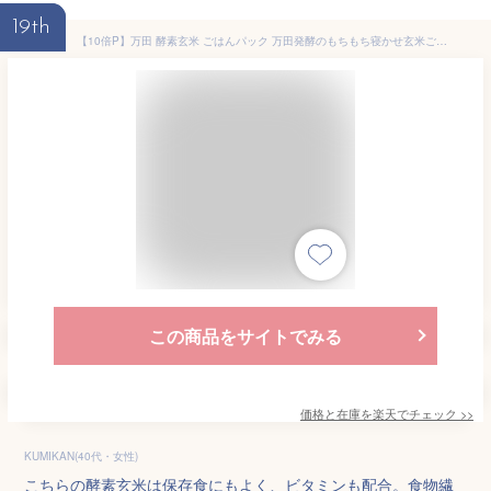
19th
【10倍P】万田 酵素玄米 ごはんパック 万田発酵のもちもち寝かせ玄米ごはん(12パック) 万田 発酵 レトルト 保存食 備蓄 保存 ごはんパック 玄米ライス ヘルシー 食物繊維 美味しい レンジ 万田発酵 玄米 ビタミン【スーパーSALE期間中】
この商品をサイトでみる
価格と在庫を
楽天
でチェック
>>
KUMIKAN(40代・女性)
こちらの酵素玄米は保存食にもよく、ビタミンも配合。食物繊