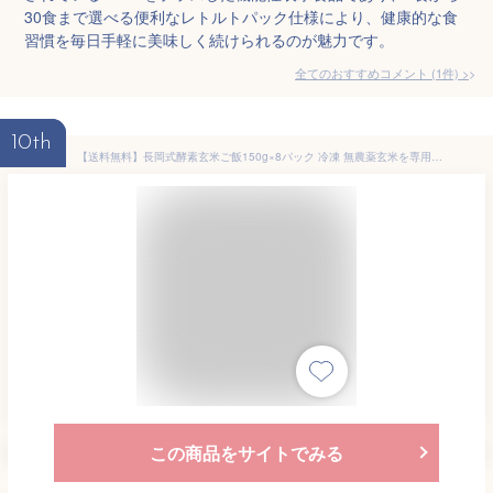
30食まで選べる便利なレトルトパック仕様により、健康的な食
習慣を毎日手軽に美味しく続けられるのが魅力です。
全てのおすすめコメント
(
1
件)
>
10th
【送料無料】長岡式酵素玄米ご飯150g×8パック 冷凍 無農薬玄米を専用圧力釜で炊きあげたもちもち発酵玄米ごはん。栽培期間中農薬,化学肥料不使用の昔ながらの伝統・自然農法で育てた玄米。 玄米ご飯 発酵玄米 冷凍ごはんパック レトルト
この商品をサイトでみる