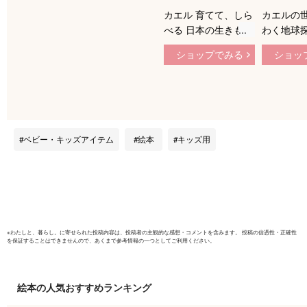
カエル 育てて、しら
カエルの
べる 日本の生きもの
わく地球探
ずかん 2 [ 福山 欣司
ーゲンブッ
ショップでみる
ショッ
]
フ・デラノ
エヌコーポ
ども ドリ
児向け絵本
うじ 未就
本 もじ 
ベビー・キッズアイテム
絵本
キッズ用
子供 こど
ほん 未就
童書 写真
日本 写真
※
わたしと、暮らし。
に寄せられた投稿内容は、投稿者の主観的な感想・コメントを含みます。 投稿の信憑性・正確性
を保証することはできませんので、あくまで参考情報の一つとしてご利用ください。
絵本
の人気おすすめランキング