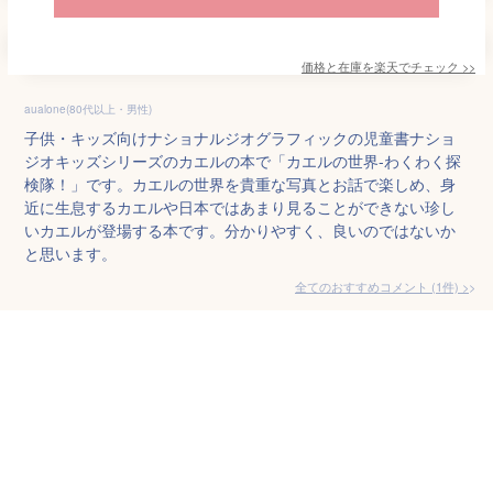
価格と在庫を
楽天
でチェック
>>
aualone(80代以上・男性)
子供・キッズ向けナショナルジオグラフィックの児童書ナショ
ジオキッズシリーズのカエルの本で「カエルの世界-わくわく探
検隊！」です。カエルの世界を貴重な写真とお話で楽しめ、身
近に生息するカエルや日本ではあまり見ることができない珍し
いカエルが登場する本です。分かりやすく、良いのではないか
と思います。
全てのおすすめコメント
(
1
件)
>