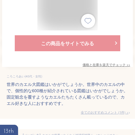
この商品をサイトでみる
価格と在庫を
楽天
でチェック
>>
ころころあい(40代・女性)
世界のカエル大図鑑はいかがでしょうか。世界中のカエルの中
で、個性的な600種が紹介されている図鑑はいかがでしょうか。
固定観念を覆すようなカエルたちたくさん載っているので、カ
エル好きな人におすすめです。
全てのおすすめコメント
(
1
件)
>
13th
【バーゲン本】カエルの世界ーわくわく地球探検隊！ （ナショジオキッズ） [ マーフ・デラノ ]