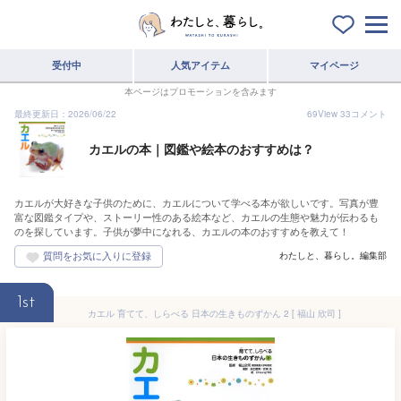
受付中
人気アイテム
マイページ
本ページはプロモーションを含みます
最終更新日：2026/06/22
69
View
33
コメント
カエルの本｜図鑑や絵本のおすすめは？
カエルが大好きな子供のために、カエルについて学べる本が欲しいです。写真が豊
富な図鑑タイプや、ストーリー性のある絵本など、カエルの生態や魅力が伝わるも
のを探しています。子供が夢中になれる、カエルの本のおすすめを教えて！
わたしと、暮らし。編集部
1st
カエル 育てて、しらべる 日本の生きものずかん 2 [ 福山 欣司 ]