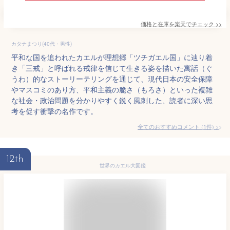
価格と在庫を
楽天
でチェック
>>
カタナまつり(40代・男性)
平和な国を追われたカエルが理想郷「ツチガエル国」に辿り着
き「三戒」と呼ばれる戒律を信じて生きる姿を描いた寓話（ぐ
うわ）的なストーリーテリングを通じて、現代日本の安全保障
やマスコミのあり方、平和主義の脆さ（もろさ）といった複雑
な社会・政治問題を分かりやすく鋭く風刺した、読者に深い思
考を促す衝撃の名作です。
全てのおすすめコメント
(
1
件)
>
12th
世界のカエル大図鑑