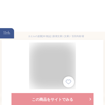
11th
カエルの楽園[本/雑誌] (新潮文庫) (文庫) / 百田尚樹/著
この商品をサイトでみる