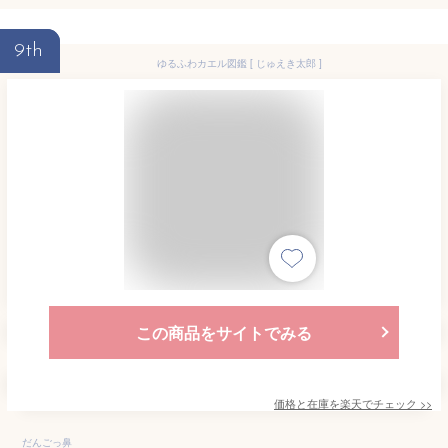
9th
ゆるふわカエル図鑑 [ じゅえき太郎 ]
この商品をサイトでみる
価格と在庫を
楽天
でチェック
>>
だんごっ鼻