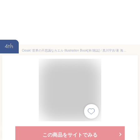
4th
Croak! 世界の不思議なカエル Illustration Book[本/雑誌] / 黒川宇吉/著 海老沼剛/監修
この商品をサイトでみる