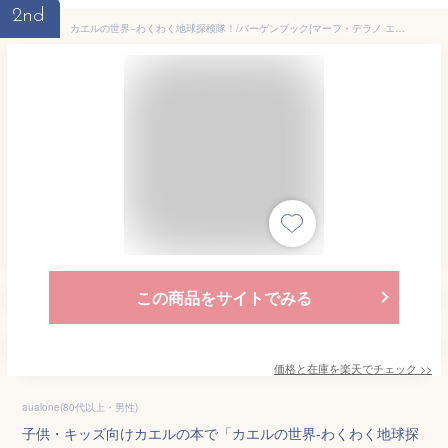
2nd
カエルの世界−わくわく地球探検隊！/バーゲンブック{マーフ・デラノ エムディエヌコーポレーシ 子ども ドリル 未就学児向け絵本/もじ/すうじ 未就学児向け絵本 もじ すうじ 児童 子供 こども 絵本 えほん 未就学 就学 児童書 写真 科学 地球 日本 写真家 写真集}
この商品をサイトでみる
価格と在庫を
楽天
でチェック
>>
aualone(80代以上・男性)
子供・キッズ向けカエルの本で「カエルの世界-わくわく地球探