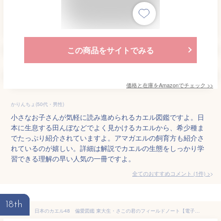
この商品をサイトでみる
価格と在庫を
Amazon
でチェック
>>
かりんちょ(50代・男性)
小さなお子さんが気軽に読み進められるカエル図鑑ですよ。日
本に生息する田んぼなどでよく見かけるカエルから、希少種ま
でたっぷり紹介されていますよ。アマガエルの飼育方も紹介さ
れているのが嬉しい。詳細は解説でカエルの生態をしっかり学
習できる理解の早い人気の一冊ですよ。
全てのおすすめコメント
(
1
件)
>
18th
日本のカエル48 偏愛図鑑 東大生・さこの君のフィールドノート【電子書籍】[ 迫野貴大 ]