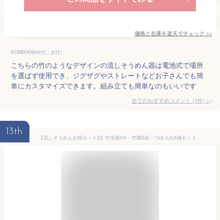
価格と在庫を
楽天
でチェック
>>
KUMIKAN(40代・女性)
こちらの竹のようなデザインの流しそうめん器は電池式で場所
を選ばず使用でき、ジグザグやストレートなどお子さんでも簡
単にカスタマイズできます。組み立ても簡単なのもいいです
全てのおすすめコメント
(
1
件)
>
13th
【流しそうめんお得セット2】竹水路3m・竹脚3組・つゆ入れ5個セット