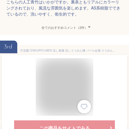
こちらの人工青竹はいかがですか。裏表ともリアルにカラーリ
ングされており、風流な雰囲気を楽しめます。AS系樹脂ででき
ているので、洗いやすく、衛生的です。
全てのおすすめコメント（2件）
3rd
竹流麺 CHIKURYU-MEN 流し素麺 流しそうめん機 パール金属 そうめん流し器 電動 家庭用 組み立て式 電池式 Wheat Noodle Flow PEARL LIFE 流し素麺機【RCP】スライダーそうめん流し器 グリーン D-6794
この商品をサイトでみる