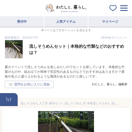
受付中
人気アイテム
マイページ
本ページはプロモーションを含みます
最終更新日：2026/07/07
56
View
31
コメント
流しそうめんセット｜本格的な竹製などのおすすめ
は？
夏のイベントで流しそうめんを楽しみたいのでセットを探しています。本格的な竹
製のものや、組み立てが簡単で安定性のあるものなどでおすすめはありますか？家
族や友人と盛り上がれるような風情があるものだと嬉しいです。
わたしと、暮らし。編集部
1st
流しそうめん 人工竹 基本セット 流しそうめん 竹 本格流しそうめん 流しそうめん人工竹 流しそうめんセット