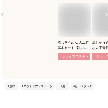
流しそうめん 人工竹
流しそう
基本セット 流しそう
な人工青
めん 竹 本格流しそ
直径80m
ショップでみる
ショッ
うめん 流しそうめん
1270mm
人工竹 流しそうめん
素麺/スラ
セット
趣味
アウトドア・スポーツ
夏
庭・ベランダ