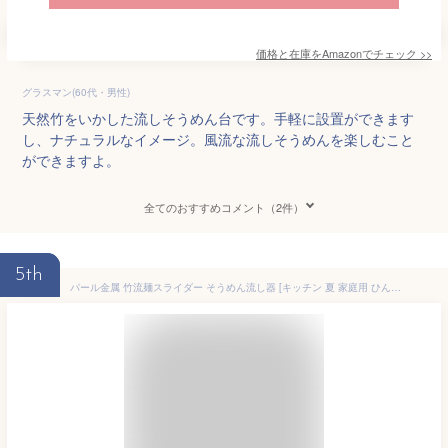
価格と在庫を
Amazon
でチェック
>>
グラスマン(60代・男性)
天然竹をいかした流しそうめん台です。手軽に設置ができます
し、ナチュラルなイメージ。風流な流しそうめんを楽しむこと
ができますよ。
全てのおすすめコメント（2件）
5th
パール金属 竹流麺スライダー そうめん流し器 [キッチン 夏 家庭用 ひんやり 組み立て式] D-6794