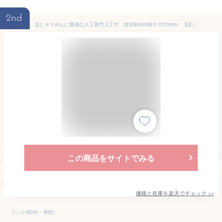
2nd
流しそうめんに最適な人工青竹人工竹 直径80mm長さ1270mm 【匠/流し素麺/スライダー】
この商品をサイトでみる
価格と在庫を
楽天
でチェック
>>
リンク(50代・男性)