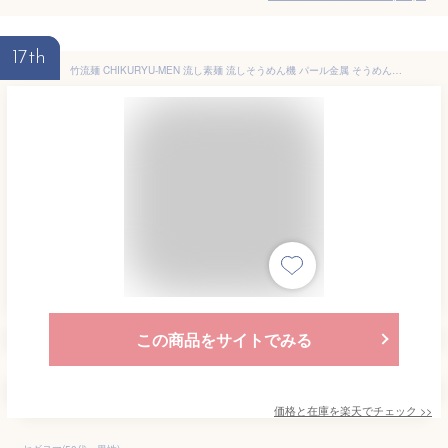
17th
竹流麺 CHIKURYU-MEN 流し素麺 流しそうめん機 パール金属 そうめん流し器 電動 家庭用 組み立て式 電池式 Wheat Noodle Flow PEARL LIFE 流し素麺機【RCP】スライダーそうめん流し器 グリーン D-6794
この商品をサイトでみる
価格と在庫を
楽天
でチェック
>>