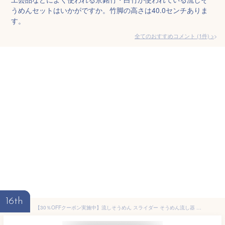
うめんセットはいかがですか。竹脚の高さは40.0センチありま
す。
全てのおすすめコメント
(
1
件)
>
16th
【30％OFFクーポン実施中】流しそうめん スライダー そうめん流し器 流しそうめん機 スライダー付き 素麺 電池式 夏休み 竹流麺 somen-01