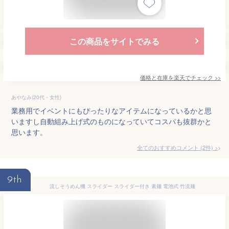
この商品をサイトでみる
価格と在庫を
楽天
でチェック
>>
あやなみ(20代・女性)
業務用でイベントにもぴったりなアイテムになっているかと思
いますし自動組み上げ式のものになっていてコスパも抜群かと
思います。
全てのおすすめコメント
(
2
件)
>
9th
流しそうめん機 スライダー スライダー付き 素麺 電池式 竹流麺