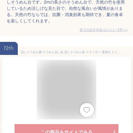
しそうめん台です。2mの長さのそうめん台で、天然の竹を使用
しているため涼しげな見た目で、自然な風合いが風情がありま
る。天然の竹ならでは、抗菌・消臭効果も期待でき、夏の食卓
を楽しくしてくれます。
全てのおすすめコメント
(
1
件)
>
12th
流しそうめん機 そうめん流し器 流しそうめん器 スライダー 電池式 そうめん 素麺 冷麦 子供が喜ぶ 家庭用 イベント Uターン型 ジグザグ型 ストレート型 カスタマイズ 最長約160cm 電池タイプ 【◎】/竹流麺スライダーそうめん流し器
この商品をサイトでみる