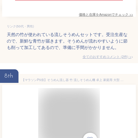
価格と在庫を
Amazon
でチェック
>>
リンク(50代・男性)
天然の竹が使われている流しそうめんセットです。受注生産な
ので、新鮮な青竹が届きます。そうめんが流れやすいように節
も削って加工してあるので、準備に手間がかかりません。
全てのおすすめコメント
(
2
件)
>
8th
【マラソンP5倍】そうめん流し器 竹 流しそうめん機 卓上 家庭用 大型 竹流麺 スライダー 流しそうめん器 そうめん流し機 自動くみ上げ ファミリー用 業務用 キャンプ そうめん流し器 そうめんスライダー そうめん ししおどし