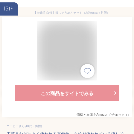
15th
【京銘竹 白竹】流しそうめんセット（水路65㎝＋竹脚）
この商品をサイトでみる
価格と在庫を
Amazon
でチェック
>>
コーヒーさん(40代・男性)
工芸品などによく使われる京銘竹・白竹が使われている流しそ