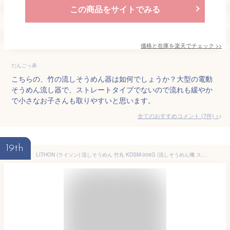
この商品をサイトでみる
価格と在庫を
楽天
でチェック
>>
だんごっ鼻
こちらの、竹の流しそうめん器は如何でしょうか？大型の電動
そうめん流し器で、ストレートタイプでないので流れも緩やか
で小さなお子さんも取りやすいと思います。
全てのおすすめコメント
(
7
件)
>
19th
LITHON (ライソン) 流しそうめん 竹丸 KDSM-006G |流しそうめん機 スイッチひとつでそうめんが流れる 組み立て方アレンジで楽しく│全長1ｍ 自動水くみ上げ 電池式