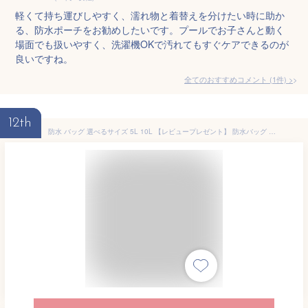
軽くて持ち運びしやすく、濡れ物と着替えを分けたい時に助か
る、防水ポーチをお勧めしたいです。プールでお子さんと動く
場面でも扱いやすく、洗濯機OKで汚れてもすぐケアできるのが
良いですね。
全てのおすすめコメント
(
1
件)
>
12th
防水 バッグ 選べるサイズ 5L 10L 【レビュープレゼント】 防水バッグ 耐水圧5000mm プール アウトドア 温泉 サウナ 雨 海水浴 水着 汚れた服入れ おむつ入れ 部活 スポーツ 運動 メンズ レディース 送料無料 1000円ポッキリ