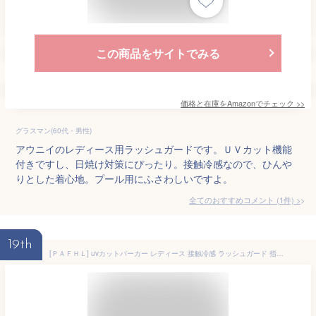
この商品をサイトでみる
価格と在庫を
Amazon
でチェック
>>
グラスマン(60代・男性)
アウニイのレディース用ラッシュガードです。ＵＶカット機能
付きですし、日焼け対策にぴったり。接触冷感なので、ひんや
りとした着心地。プール用にふさわしいですよ。
全てのおすすめコメント
(
1
件)
>
19th
[ＰＡＦＨＬ] uvカットパーカー レディース 接触冷感 ラッシュガード 指先まで 日焼け防止 通気性 速乾 薄手 UPF50+ 長袖 フード付き (wn66 カーキ,L)