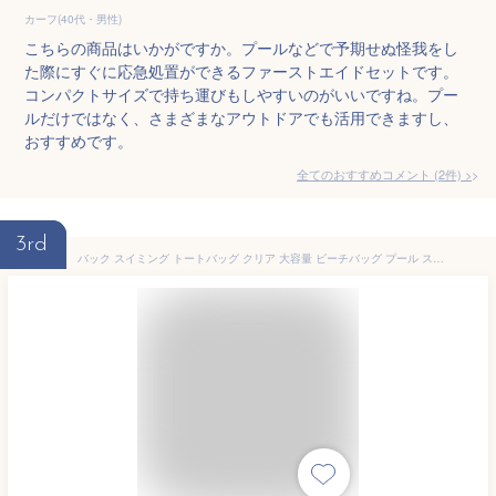
カーフ(40代・男性)
こちらの商品はいかがですか。プールなどで予期せぬ怪我をし
た際にすぐに応急処置ができるファーストエイドセットです。
コンパクトサイズで持ち運びもしやすいのがいいですね。プー
ルだけではなく、さまざまなアウトドアでも活用できますし、
おすすめです。
全てのおすすめコメント
(
2
件)
>
3rd
バック スイミング トートバッグ クリア 大容量 ビーチバッグ プール スクール 水着用品 透明 海 プールグッズ 水泳 プールバッグ 砂場 プールバック 水泳教室 旅行 夏 PVC アウトドア 送料無料 防水バッグ 女性 男性 ママ パパ