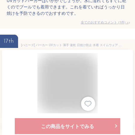
UVカットパーカーはいかがでしょうか。水に濡れてもすぐに乾
くのでプールでも着用できます。これを着ていればうっかり日
焼けを予防できるのでおすすめです。
全てのおすすめコメント
(
1
件)
>
17th
[ハニーズ] パーカー UVカット 薄手 速乾 日焼け防止 水着 スイムウェア 大人 無地 海 プール レディース フェス 公園 スポーツ観戦 ジョギング 冷房対策 水遊び ママ ステディ 雑誌掲載 ラッシュガードパーカー 585012903267 ラベンダー ＬＬ
この商品をサイトでみる