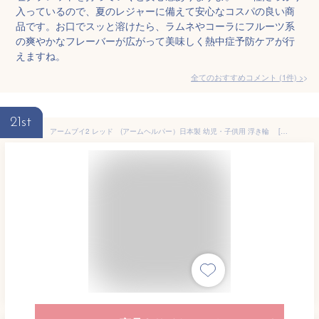
入っているので、夏のレジャーに備えて安心なコスパの良い商
品です。お口でスッと溶けたら、ラムネやコーラにフルーツ系
の爽やかなフレーバーが広がって美味しく熱中症予防ケアが行
えますね。
全てのおすすめコメント
(
1
件)
>
21st
アームブイ2 レッド (アームヘルパー）日本製 幼児・子供用 浮き輪 [うきわ/フットマーク] プール スイミング 夏休み 子連れ旅行必須アイテム 軽量 コンパクト 持ち運び便利 目立つ 迷子予防に 水遊び 海遊び 川遊び キャンプ 小さな子供の必需品 防災用品