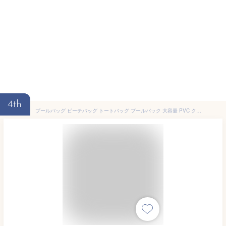
4th
プールバッグ ビーチバッグ トートバッグ プールバック 大容量 PVC クリア 透明 水着用品 プールグッズ 海 プール 水泳 スイミング 砂場 スクール 水泳教室 旅行 夏 バック アウトドア 送料無料 防水バッグ 女性 男性 ママ パパ ファミリー