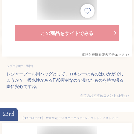
この商品をサイトでみる
価格と在庫を
楽天
でチェック
>>
シヴァ(50代・男性)
レジャープール用バッグとして、ロキシーのものはいかがでし
ょうか？ 撥水性があるPVC素材なので濡れたものを持ち帰る
際に安心ですね。
全てのおすすめコメント
(
2
件)
>
23rd
【★15%OFF★】 数量限定 ディズニーコラボ UVアウトドアミスト SPF38 PA＋＋＋ウォータープルーフUVミルクセット SPF35 PA＋＋＋赤ちゃん ベビー 日焼け止め 海 プール 国産 無添加 オーガニック ノンケミカル UVクリーム 子供 顔 全身 新生児 0歳 こども 子供用