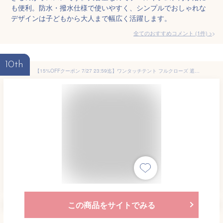
も便利。防水・撥水仕様で使いやすく、シンプルでおしゃれな
デザインは子どもから大人まで幅広く活躍します。
全てのおすすめコメント
(
1
件)
>
10th
【15%OFFクーポン 7/27 23:59迄】ワンタッチテント フルクローズ 遮光率99.99％以上 4人 ブラックコーティング メッシュ SCOS-6SUV ポップアップテント テント サンシェード 山善 YAMAZEN キャンパーズコレクション 【送料無料】
この商品をサイトでみる