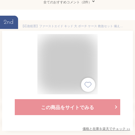
全てのおすすめコメント（2件）
2nd
【応急処置】ファーストエイド キッド 大 ポーチ ケース 救急セット 備え 救急箱 緊急 防災 災害セット 災害グッズ アウトドア 登山 携帯用 コンパクト 内容 中身 絆創膏 など 13種類 31点セット
この商品をサイトでみる
価格と在庫を
楽天
でチェック
>>