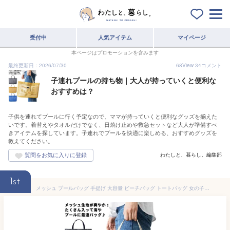
受付中
人気アイテム
マイページ
本ページはプロモーションを含みます
最終更新日：2026/07/30
68
View
34
コメント
子連れプールの持ち物｜大人が持っていくと便利な
おすすめは？
子供を連れてプールに行く予定なので、ママが持っていくと便利なグッズを揃えた
いです。着替えやタオルだけでなく、日焼け止めや救急セットなど大人が準備すべ
きアイテムを探しています。子連れでプールを快適に楽しめる、おすすめグッズを
教えてください。
わたしと、暮らし。編集部
1st
メッシュ プールバッグ 手提げ 大容量 ビーチバッグ トートバッグ 女の子 男の子 大人 キッズ ジュニア サマーバッグ スイミングバッグ 水泳バッグ ママ 温泉バッグ アウトドア スポーツ 海 女性 男性 送料無料