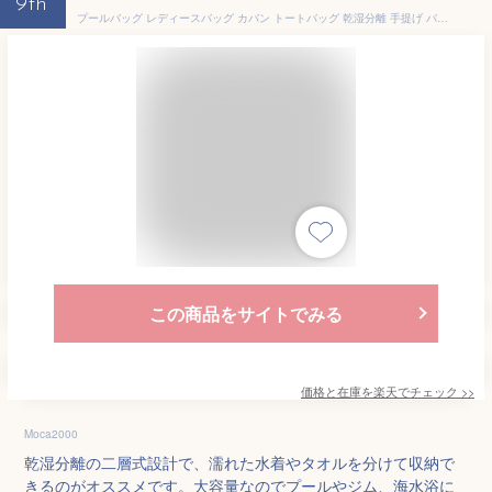
9th
プールバッグ レディースバッグ カバン トートバッグ 乾湿分離 手提げ バッグ ショルダー プールバック 二層式 クリアバッグ 肩掛け 大容量 シンプル おしゃれ ビーチバッグ 水泳 スイミング 子供用 大人用 おしゃれ 防水 小学生 中学生 撥水 ママ 大人 ジムバッグ 透明
この商品をサイトでみる
価格と在庫を
楽天
でチェック
>>
Moca2000
乾湿分離の二層式設計で、濡れた水着やタオルを分けて収納で
きるのがオススメです。大容量なのでプールやジム、海水浴に