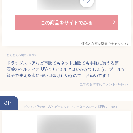
この商品をサイトでみる
価格と在庫を
楽天
でチェック
>>
どんどん(50代・男性)
ドラッグストアなど市販でもネット通販でも手軽に買える第一
石鹸のベルディオ UVバリアミルクはいかがでしょう。プールで
親子で使える水に強い日焼け止めなので、お勧めです！
全てのおすすめコメント
(
1
件)
>
8th
ピジョン Pigeon UVベビーミルク ウォータープルーフ SPF50＋ 50ｇ