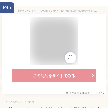
16th
【素早く乾いてさらっと快適！UVカット(UPF50+)＆速乾&接触冷感＆洗濯OK】[送料無料]UV＆DRYタッチ 指穴付きロング丈ジップアップパーカー ラッシュガード UVパーカー ロングパーカー レディース 指穴パーカー[メール便不可]
この商品をサイトでみる
価格と在庫を
楽天
でチェック
>>
ころころあい(40代・女性)