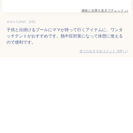
価格と在庫を
楽天
でチェック
>>
ポポロろ(40代・女性)
子供と出掛けるプールにママが持って行くアイテムに、ワンタ
ッチテントがおすすめです。熱中症対策になって休憩に使える
ので便利です。
全てのおすすめコメント
(
2
件)
>