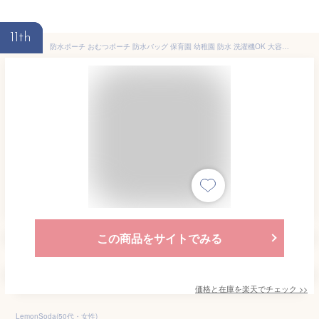
11th
防水ポーチ おむつポーチ 防水バッグ 保育園 幼稚園 防水 洗濯機OK 大容量 オムツ 着替え入れ おむつバッグ 持ち運び 軽量 便利 汚れ物入れ お風呂バッグ 温泉バッグ スイミングバッグ ジム ヨガ水泳 下着入れ 北欧 旅行
この商品をサイトでみる
価格と在庫を
楽天
でチェック
>>
LemonSoda(50代・女性)