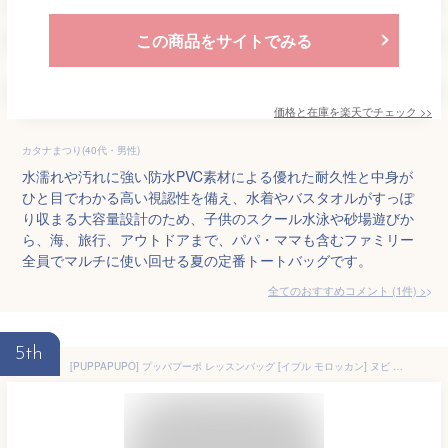
この商品をサイトでみる
価格と在庫を
楽天
でチェック
>>
カタナまつり(40代・男性)
水濡れや汚れに強い防水PVC素材による優れた耐久性と中身が
ひと目でわかる高い視認性を備え、水着やバスタオルがすっぽ
り収まる大容量設計のため、子供のスクール水泳や砂場遊びか
ら、海、旅行、アウトドアまで、パパ・ママも含むファミリー
全員でマルチに使い回せる夏の定番トートバッグです。
全てのおすすめコメント
(
1
件)
>
5th
[PUPPAPUPO] プッパプーポ レッスンバッグ [イブル モロッカン] ヌビ バッグ ループ付き (17スター×グレー)