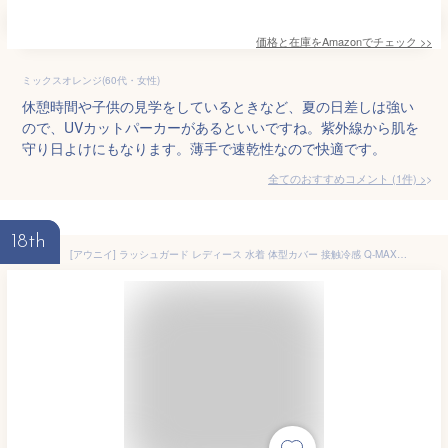
価格と在庫を
Amazon
でチェック
>>
ミックスオレンジ(60代・女性)
休憩時間や子供の見学をしているときなど、夏の日差しは強い
ので、UVカットパーカーがあるといいですね。紫外線から肌を
守り日よけにもなります。薄手で速乾性なので快適です。
全てのおすすめコメント
(
1
件)
>
18th
[アウニイ] ラッシュガード レディース 水着 体型カバー 接触冷感 Q-MAX UPF50+ UVカット 夏 オフショル トップス パンツ ママ水着 上下 セット軽量 速乾 セットアップ 長袖 指穴付き 遊び あそび 水泳 ぷーる すいえい マラソン ジョギング 散歩 旅行 海外 仕事 畑 農 作業 サマー 指 あな 穴 ゆび フィンガー ホール 日焼け 防止 止め どめ 速乾 サーフィン ヨガ 韓国 8260 (CH L-LL)