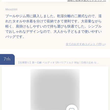
Moca2000
プールやジム用に購入しました。乾湿分離の二層式なので、濡
れたタオルや水着を分けて収納できて便利です。大容量ながら
軽く、肩掛けもしやすいので持ち運びも快適でした。シンプル
でおしゃれなデザインなので、大人から子どもまで使いやすい
バッグです。
全てのおすすめコメント
(
1
件)
>
7th
【在庫限り】第一石鹸 ベルディオ UVバリアミルク 80g | 日焼け止め セット UVケア 紫外線対策 SPF50 PA++++ ウォータープルーフ 敏感肌 子供 親子 海 プール アウトドア