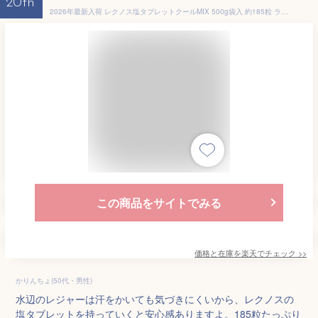
20th
2026年最新入荷 レクノス塩タブレットクールMIX 500g袋入 約185粒 ラムネ グレープフルーツ コーラ パイン ライチ味 熱中症対策 塩飴5兄弟 ハイビスカス ランドアート 塩タブレット5兄弟 姉妹品
この商品をサイトでみる
価格と在庫を
楽天
でチェック
>>
かりんちょ(50代・男性)
水辺のレジャーは汗をかいても気づきにくいから、レクノスの
塩タブレットを持っていくと安心感ありますよ。185粒たっぷり