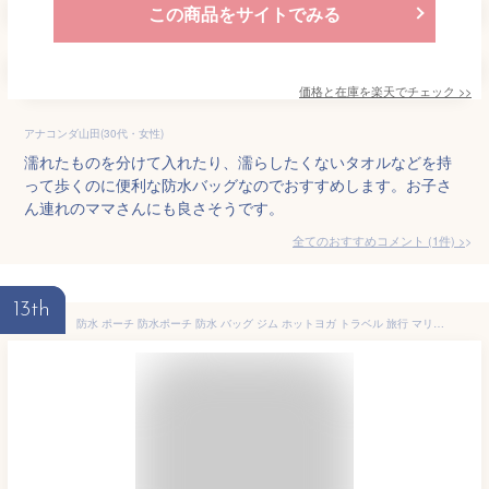
この商品をサイトでみる
価格と在庫を
楽天
でチェック
>>
アナコンダ山田(30代・女性)
濡れたものを分けて入れたり、濡らしたくないタオルなどを持
って歩くのに便利な防水バッグなのでおすすめします。お子さ
ん連れのママさんにも良さそうです。
全てのおすすめコメント
(
1
件)
>
13th
防水 ポーチ 防水ポーチ 防水 バッグ ジム ホットヨガ トラベル 旅行 マリンポーチ 保育園 着替え入れ おむつポーチ プールバッグ 洗える 濡れたまま収納できる 防水ポーチ 防水バッグ マルチポーチ 大きめ 40×30cm フィットネス 運動 スイミング 夏 夏休み 海 便利グッズ