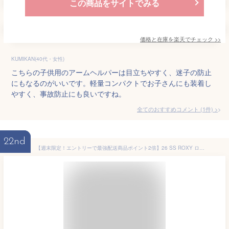
この商品をサイトでみる
価格と在庫を
楽天
でチェック
>>
KUMIKAN(40代・女性)
こちらの子供用のアームヘルパーは目立ちやすく、迷子の防止
にもなるのがいいです。軽量コンパクトでお子さんにも装着し
やすく、事故防止にも良いですね。
全てのおすすめコメント
(
1
件)
>
22nd
【週末限定！エントリーで最強配送商品ポイント2倍】26 SS ROXY ロキシー トートバッグ サンサンド トート かばん PVC 撥水性 クリア 大人用 アウトドア マリンスポーツ サーフィン 2026年春夏 レディース SUNSAND TOTE 品番 RBG261308 日本正規品