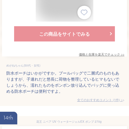
この商品をサイトでみる
価格と在庫を
楽天
でチェック
>>
めがねちゃん(50代・女性)
防水ポーチはいかがですか。プールバッグで二層式のものもあ
りますが、子連れだと悠長に荷物を整理しているヒマもないで
しょうから、濡れたものをポンポン放り込んでバッグに突っ込
める防水ポーチは便利ですよ。
全てのおすすめコメント
(
1
件)
>
14th
花王 ニベア UV ウォータージェルEX ポンプ 270g