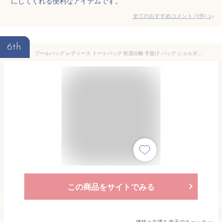
にしてくれる便利なアイテムです。
全てのおすすめコメント
(
1
件)
>
6th
プールバッグ レディース トートバッグ 乾湿分離 手提げ バッグ ショルダー プールバック 二層式 クリアバッグ 肩掛け 大容量 シンプル おしゃれ ビーチバッグ 水泳 スイミング 子供用 大人用 おしゃれ 防水 小学生 中学生 撥水 ママ 大人 ジムバ
この商品をサイトでみる
価格と在庫を
楽天
でチェック
>>