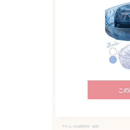
この
アナコンダ山田(30代・女性)