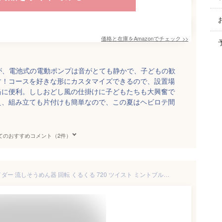
価格と在庫を
Amazon
でチェック
>>
すが、電池式の電動ポンプは音がとても静かで、子どもの歓
す！コースを好きな形にカスタマイズできるので、設置場
当に便利。ししおどし風の仕掛けに子どもたちも大興奮で
え、組み立ても片付けも簡単なので、この夏はヘビロテ間
てのおすすめコメント（2件）
【値下げ】流しそうめん スライダー 流しそうめん器 回転 くるくる 720 ツイスト ミントブルー/ミントグリーン 幅180×奥行50×高さ51cm(セット時最大サイズ) 流し素麺 流しそうめん器 流しそうめん機 スライダー そうめん流し器