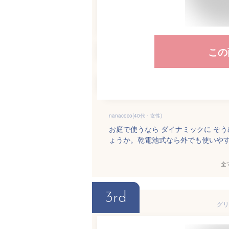
この
nanacoco(40代・女性)
お庭で使うなら ダイナミックに そ
ょうか。乾電池式なら外でも使いや
全
3rd
グリ