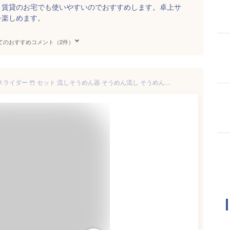
、賃貸のお宅でも使いやすいのでおすすめします。卓上サ
を楽しめます。
てのおすすめコメント（2件）
流しそうめん 流しそうめん機 スライダー 竹 セット 流しそうめん器 そうめん流し そうめん流し機 そうめん流し器 自動 ししおどし 電池式 おしゃれ 大型 子供 パーティー 夏 流し素麺 そうめん スライダー式 そうめん流し機電動 パール金属 人工竹 本格 子ども