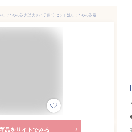
そうめん流し機 スライダー ながしそうめん器 大型 大きい 子供 竹 セット 流しそうめん器 最長160cm 組立簡単 アレンジ自在 好きな形にカスタマイズ ししおどし付き 電動ポンプ(電池式) 目皿付き
商品をサイトでみる