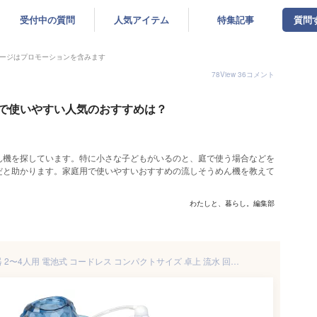
受付中の質問
人気アイテム
特集記事
質問
ージはプロモーションを含みます
78
View
36
コメント
で使いやすい人気のおすすめは？
ん機を探しています。特に小さな子どもがいるのと、庭で使う場合などを
だと助かります。家庭用で使いやすいおすすめの流しそうめん機を教えて
わたしと、暮らし。編集部
流しそうめん機 そうめん流し器 2〜4人用 電池式 コードレス コンパクトサイズ 卓上 流水 回転式 流しそうめん器 ペンギン しろくま 回転型 スライダー 大人数 家族 友達 パーティー 【◎】/流氷そうめん流し器