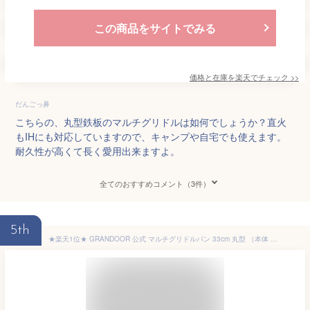
この商品をサイトでみる
価格と在庫を
楽天
でチェック
>>
だんごっ鼻
こちらの、丸型鉄板のマルチグリドルは如何でしょうか？直火
もIHにも対応していますので、キャンプや自宅でも使えます。
耐久性が高くて長く愛用出来ますよ。
全てのおすすめコメント（3件）
5th
★楽天1位★ GRANDOOR 公式 マルチグリドルパン 33cm 丸型 （本体 バッグ グリップ） マルチ グリドルパン マルチグリドル 蓋 深型 収納 バッグ 丸形 ラウンドグリドル ラウンドグリドルパン 軽量 IH ガスコンロ 多機能 食洗器対応 IH対応 直火 キャンプ アウトドア 送料無料