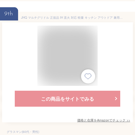
9th
JHQ マルチグリドル 正規品 IH 直火 対応 軽量 キッチン アウトドア 兼用 フライパン グリドルパン（平型 シリーズ） (Black – Flat 25cm)
この商品をサイトでみる
価格と在庫を
Amazon
でチェック
>>
グラスマン(60代・男性)