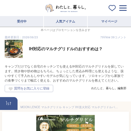
受付中
人気アイテム
マイページ
本ページはプロモーションを含みます
最終更新日：2026/06/23
79
View
39
コメント
IH対応のマルチグリドルのおすすめは？
キャンプだけでなく自宅のキッチンでも使えるIH対応のマルチグリドルを探してい
ます。焼き物や炒め物はもちろん、ちょっとした煮込み料理にも使えるような、扱
いやすくて手入れもしやすいモデルが気になっています。ソロキャンプから家族で
の食事づくりまで幅広く使える、おすすめのマルチグリドルを教えてください。
わたしと、暮らし。編集部
1st
MOON LENCE マルチグリドル キャンプ IH/直火対応 マルチグリドルパン グリルパン アウトドア バーベキュー 焼肉プレート 焦げ付きにくい 直径30cm/34cm 木製取っ手＆収納バッグ付き