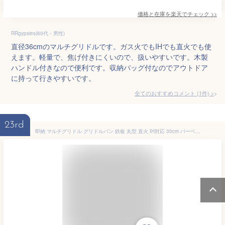
価格と在庫を
楽天
でチェック
>>
RRgypsies(60代・男性)
直径36cmのマルチグリドルです。ガス火でもIHでも直火でも使
えます。軽量で、焦げ付きにくいので、扱いやすいです。木製
ハンドル付きなので便利です。収納バッグ付なのでアウトドア
に持って行きやすいです。
全てのおすすめコメント
(
1
件)
>
23rd
即納 マルチグリドル グリドルパン 鉄板 丸型 直火 IH対応 30cm バーベキューグリル キャンプ飯 ソロキャンプ キャンプ アウトドア グリルプレート 焼肉プレート サムギョプサル 送料無料