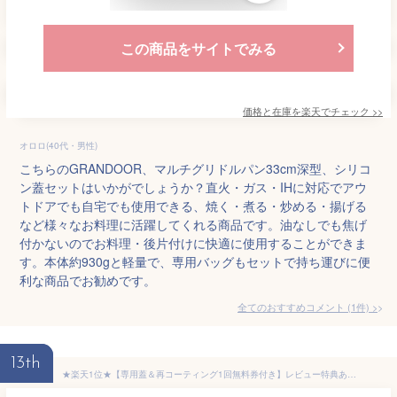
この商品をサイトでみる
価格と在庫を
楽天
でチェック
>>
オロロ(40代・男性)
こちらのGRANDOOR、マルチグリドルパン33cm深型、シリコ
ン蓋セットはいかがでしょうか？直火・ガス・IHに対応でアウ
トドアでも自宅でも使用できる、焼く・煮る・炒める・揚げる
など様々なお料理に活躍してくれる商品です。油なしでも焦げ
付かないのでお料理・後片付けに快適に使用することができま
す。本体約930gと軽量で、専用バッグもセットで持ち運びに便
利な商品でお勧めです。
全てのおすすめコメント
(
1
件)
>
13th
★楽天1位★【専用蓋＆再コーティング1回無料券付き】レビュー特典あり JIKABI JAPAN マルチグリドル 33cmセパレートタイプ 全熱源対応 マルチグリル アウトドア 鉄板 マルチグリドルパン フライパン 軽量 IH 焚き火台 キャンプ キャンプ用品 IH対応 【日本正規品】