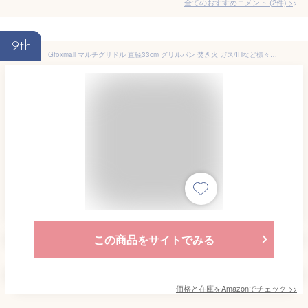
全てのおすすめコメント
(
2
件)
>
19th
Gfoxmall マルチグリドル 直径33cm グリルパン 焚き火 ガス/IHなど様々な調理方法に対応 注ぎ口 五徳に対応 鉄板 ソロキャンプ グリルパン シーズニング不要 PFOA PFOS フリー アウトドア お手入れ簡単 木製取っ手カバー 収納袋 付属
この商品をサイトでみる
価格と在庫を
Amazon
でチェック
>>