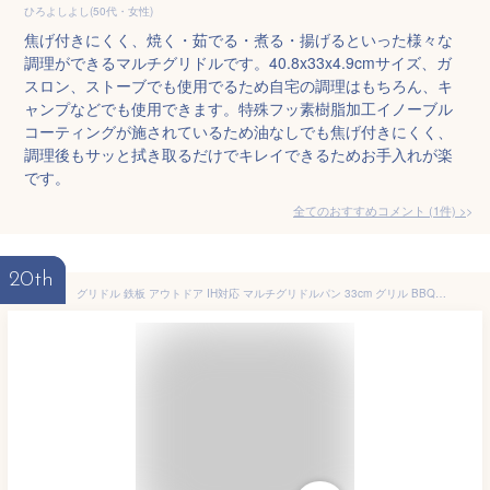
ひろよしよし(50代・女性)
焦げ付きにくく、焼く・茹でる・煮る・揚げるといった様々な
調理ができるマルチグリドルです。40.8x33x4.9cmサイズ、ガ
スロン、ストーブでも使用でるため自宅の調理はもちろん、キ
ャンプなどでも使用できます。特殊フッ素樹脂加工イノーブル
コーティングが施されているため油なしでも焦げ付きにくく、
調理後もサッと拭き取るだけでキレイできるためお手入れが楽
です。
全てのおすすめコメント
(
1
件)
>
20th
グリドル 鉄板 アウトドア IH対応 マルチグリドルパン 33cm グリル BBQ バーベキュー キャンプ フライパン 鉄鍋 家庭 かわいい 取っ手 炭火 直火 軽量