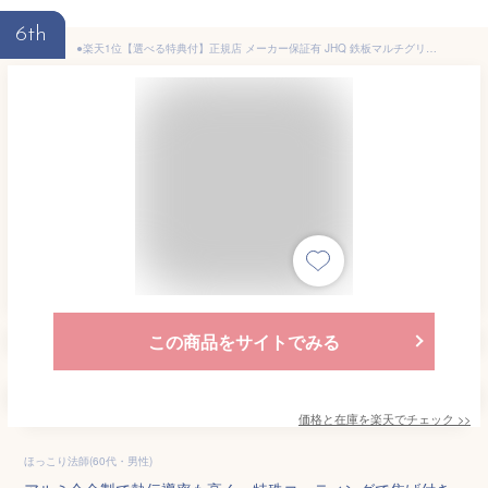
6th
●楽天1位【選べる特典付】正規店 メーカー保証有 JHQ 鉄板マルチグリドル [33cm / 29cm / 36cm]グリドル 鉄板 アウトドア プレート 丸型鉄板 フライパン 鉄鍋 ジェイエイチキュー IH サビにくい BBQ アルミ ガスコンロ◇炭火 直火 熱伝導 ステーキ 送料無料 P10倍
この商品をサイトでみる
価格と在庫を
楽天
でチェック
>>
ほっこり法師(60代・男性)