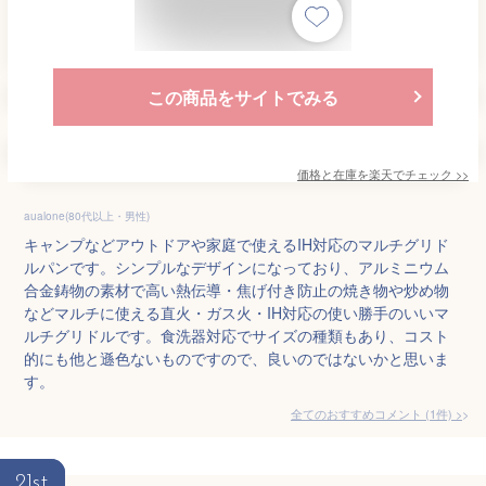
この商品をサイトでみる
価格と在庫を
楽天
でチェック
>>
aualone(80代以上・男性)
キャンプなどアウトドアや家庭で使えるIH対応のマルチグリド
ルパンです。シンプルなデザインになっており、アルミニウム
合金鋳物の素材で高い熱伝導・焦げ付き防止の焼き物や炒め物
などマルチに使える直火・ガス火・IH対応の使い勝手のいいマ
ルチグリドルです。食洗器対応でサイズの種類もあり、コスト
的にも他と遜色ないものですので、良いのではないかと思いま
す。
全てのおすすめコメント
(
1
件)
>
21st