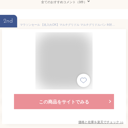
全てのおすすめコメント（3件）
2nd
マラソンセール 【名入れOK】マルチグリドル マルチグリドルパン ih対応 40cm 34cm 父の日 ギフト プレゼント 鉄板 ケース付 取っ手 グリドル 取手 キャンプ バーベキュープレート グリル プレート グリドルパン バーベキュー bbq アウトドア ih SWAG GEAR
この商品をサイトでみる
価格と在庫を
楽天
でチェック
>>