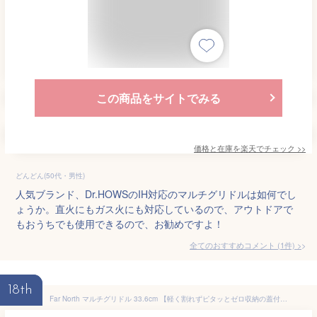
この商品をサイトでみる
価格と在庫を
楽天
でチェック
>>
どんどん(50代・男性)
人気ブランド、Dr.HOWSのIH対応のマルチグリドルは如何でし
ょうか。直火にもガス火にも対応しているので、アウトドアで
もおうちでも使用できるので、お勧めですよ！
全てのおすすめコメント
(
1
件)
>
18th
Far North マルチグリドル 33.6cm 【軽く割れずピタッとゼロ収納の蓋付き5点セット】 （本体、シリコン蓋、高級木製グリップ、収納バッグ、レシピ冊子） 特殊コーティング IH対応 GRIDDLE KING グリドルキング 軽量アルミ合金製 750g