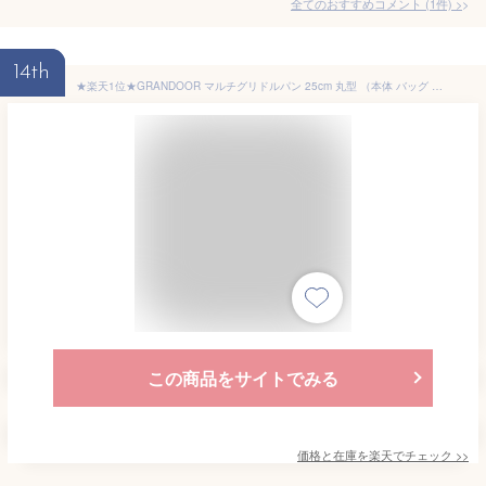
全てのおすすめコメント
(
1
件)
>
14th
★楽天1位★GRANDOOR マルチグリドルパン 25cm 丸型 （本体 バッグ グリップ） マルチ グリドルパン マルチグリドル 蓋 深型 収納 丸形 ラウンドグリドル ラウンドグリドルパン 木製グリップ 軽量 IH ガスコンロ 多機能 食洗器対応 IH対応 直火 キャンプ アウトドア 送料無料
この商品をサイトでみる
価格と在庫を
楽天
でチェック
>>