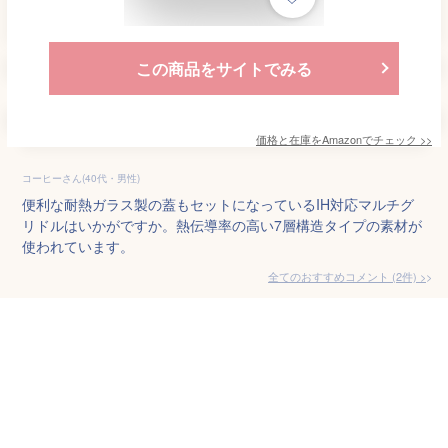
この商品をサイトでみる
価格と在庫を
Amazon
でチェック
>>
コーヒーさん(40代・男性)
便利な耐熱ガラス製の蓋もセットになっているIH対応マルチグ
リドルはいかがですか。熱伝導率の高い7層構造タイプの素材が
使われています。
全てのおすすめコメント
(
2
件)
>