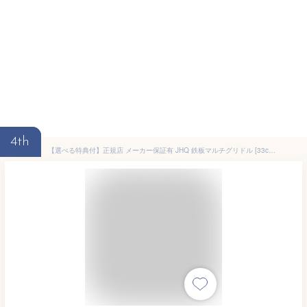
4th
【選べる特典付】正規店 メーカー保証有 JHQ 鉄板マルチグリドル [33cm / 29cm / 36cm]グリドル 鉄板 アウトドア プレート 丸型鉄板 フライパン 鉄鍋 ジェイエイチキュー IH サビにくい BBQ アルミ ガスコンロ◇炭火 直火 熱伝導 ステーキ 送料無料 P10倍