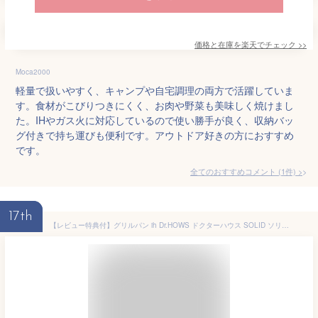
価格と在庫を
楽天
でチェック
>>
Moca2000
軽量で扱いやすく、キャンプや自宅調理の両方で活躍していま
す。食材がこびりつきにくく、お肉や野菜も美味しく焼けまし
た。IHやガス火に対応しているので使い勝手が良く、収納バッ
グ付きで持ち運びも便利です。アウトドア好きの方におすすめ
です。
全てのおすすめコメント
(
1
件)
>
17th
【レビュー特典付】グリルパン ih Dr.HOWS ドクターハウス SOLID ソリッド グリルパン フライパン キャンプ マルチグリドル ガス セラミックコーティング アルミニウム 直火 熱伝導 ポーチ付き おしゃれ 韓国 大人数 角型 キッチン