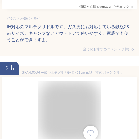
価格と在庫を
Amazon
でチェック
>>
グラスマン(60代・男性)
IH対応のマルチグリドルです。ガス火にも対応している鉄板28
㎝サイズ。キャンプなどアウトドアで使いやすく、家庭でも使
うことができますよ。
全てのおすすめコメント
(
1
件)
>
12th
GRANDOOR 公式 マルチグリドルパン 33cm 丸型 （本体 バッグ グリップ） マルチ グリドルパン マルチグリドル 蓋 深型 収納 バッグ 丸形 ラウンドグリドル ラウンドグリドルパン 軽量 IH ガスコンロ 多機能 食洗器対応 IH対応 直火 キャンプ アウトドア 送料無料