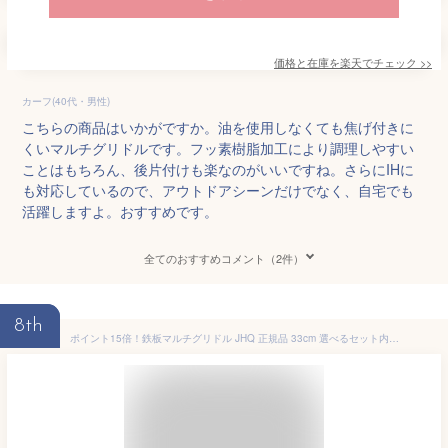
価格と在庫を
楽天
でチェック
>>
カーフ(40代・男性)
こちらの商品はいかがですか。油を使用しなくても焦げ付きに
くいマルチグリドルです。フッ素樹脂加工により調理しやすい
ことはもちろん、後片付けも楽なのがいいですね。さらにIHに
も対応しているので、アウトドアシーンだけでなく、自宅でも
活躍しますよ。おすすめです。
全てのおすすめコメント（2件）
8th
ポイント15倍！鉄板マルチグリドル JHQ 正規品 33cm 選べるセット内容 丸型 鉄板フライパン MULTI GRIDDLE ジェイエイチキュー IKE0924DA IH対応 直火（ガス火）対応