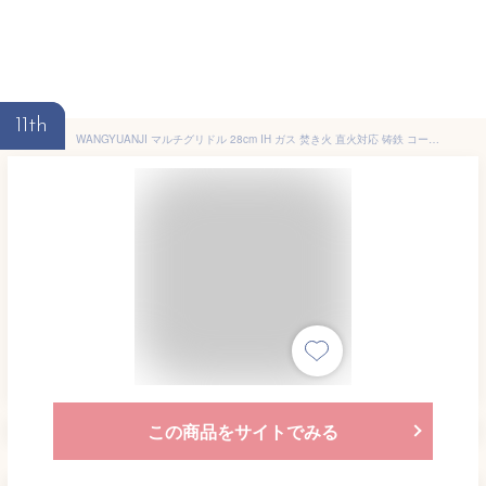
11th
WANGYUANJI マルチグリドル 28cm IH ガス 焚き火 直火対応 铸鉄 コーティングなし 鉄板 焼肉 キャンプ アウトドア バーベキュー オイルブラシ スコップ付き (ブラック, 28cm)
この商品をサイトでみる