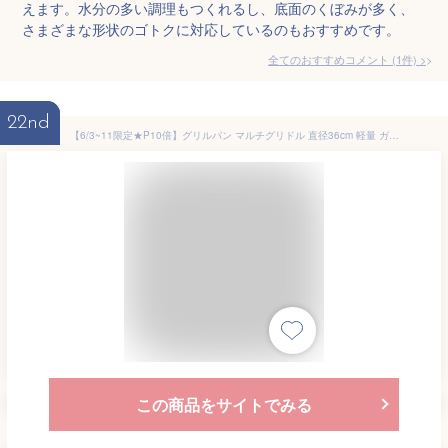
えます。水分の多い調理もつくれるし、底面のくぼみが多く、
さまざまな形状のゴトクに対応しているのもおすすめです。
全てのおすすめコメント
(
1
件)
>
22nd
【6/3~11限定★P10倍】グリルパン マルチグリドル 直径36cm 軽量 ガス火 IH 直火 焦げ付きにくい 木製ハンドル 収納バッグ付き 焼肉プレート 大皿として アウトドア キャンプ バーベキュー
この商品をサイトでみる