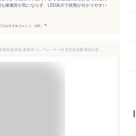
も稼働音が気にならず、LED表示で状態が分かりやすい
てのおすすめコメント（2件）
【2026新製品】除湿機 除湿器 衣類乾燥 静音 家庭用 コンプレッサー式 空気清浄機 電気代安い 小型 専用 湿気 節電 軽量 除菌 消臭 梅雨対策 部屋干し 結露対策 プレゼント 大容量除湿器 パワフル除湿機 多機能 家庭用 18畳 省エネ