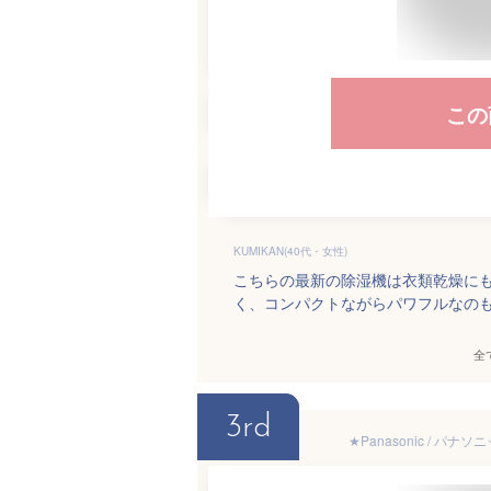
この
KUMIKAN(40代・女性)
こちらの最新の除湿機は衣類乾燥に
く、コンパクトながらパワフルなの
全
3rd
★Panasonic / パ