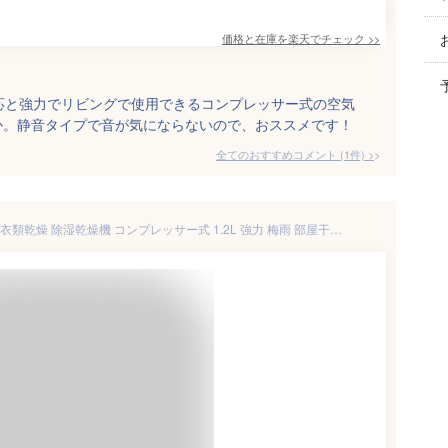
価格と在庫を
楽天
でチェック
>>
応と強力でリビングで使用できるコンプレッサー式の空気
か。静音タイプで音が気にならないので、おススメです！
全てのおすすめコメント
(
1
件)
>
除湿機 小型 空気清浄機 除湿器 衣類乾燥 除湿乾燥機 コンプレッサー式 1.2L 強力 梅雨 部屋干し コンパクト 梅雨対策 ホワイト 湿気対策 室内干し 強力除湿 コンプレッサー 乾燥器 省エネ 大容量 パワフル除湿機 多機能 家庭用 静音 リモコン ディスプレイ搭載 結露対策