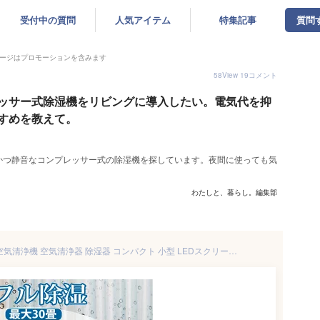
受付中の質問
人気アイテム
特集記事
質問
ージはプロモーションを含みます
58
View
19
コメント
ッサー式除湿機をリビングに導入したい。電気代を抑
すめを教えて。
かつ静音なコンプレッサー式の除湿機を探しています。夜間に使っても気
。
わたしと、暮らし。編集部
【楽天第1位】iNVItop 除湿機 空気清浄機 空気清浄器 除湿器 コンパクト 小型 LEDスクリーン ペルチェ式 20畳 省エネ 軽量 パワフル除湿 カビ対策 自動停止 衣類 梅雨 湿気 カビ防止 洗濯物 室内干し 静音 省エネ 結露対策