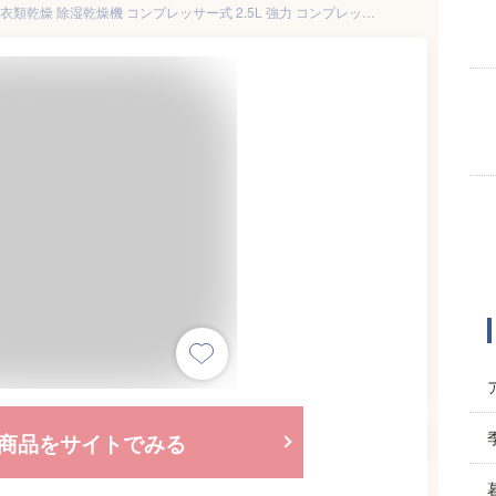
除湿機 小型 空気清浄機 除湿器 衣類乾燥 除湿乾燥機 コンプレッサー式 2.5L 強力 コンプレッサー 乾燥器 省エネ 大容量 パワフル除湿機 結露対策 梅雨 部屋干し コンパクト 梅雨対策 ホワイト 湿気対策 室内干し 強力除湿 多機能 家庭用 静音 リモコン ディスプレイ搭載
商品をサイトでみる