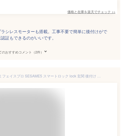
価格と在庫を
楽天
でチェック
>>
ブラシレスモーターも搭載。工事不要で簡単に後付けがで
脈認証もできるのがいいです。
てのおすすめコメント（2件）
【公式ストア】セサミ5＋セサミフェイスプロ SESAME5 スマートロック lock 玄関 後付け 顔認証 手のひら静脈 暗証番号 指紋認証パッド ICカード Suica 工事不要 Apple Watch