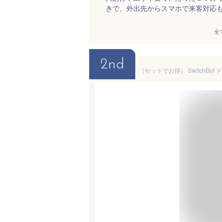
きで、外出先からスマホで来客対応
全
2nd