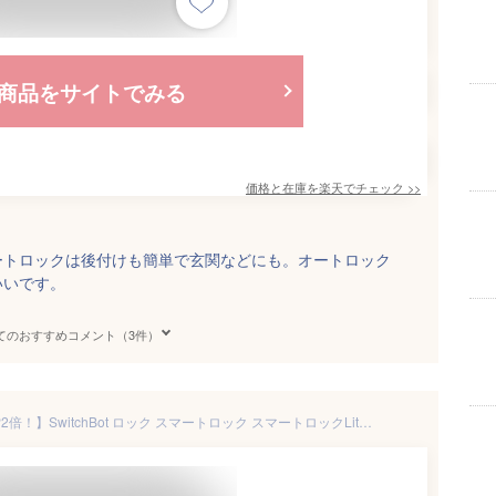
商品をサイトでみる
価格と在庫を
楽天
でチェック
>>
ートロックは後付けも簡単で玄関などにも。オートロック
いいです。
てのおすすめコメント（3件）
【300万P抽選！エントリーでP2倍！】SwitchBot ロック スマートロック スマートロックLite ドアロックLiteセット 工事不要 簡単設置 後付け 指紋認証 暗証番号 遠隔対応 鍵 開錠 物理鍵 玄関 寝室 玄関ドア スマートホーム 防犯対策 ICカード解錠 Suica PASMO