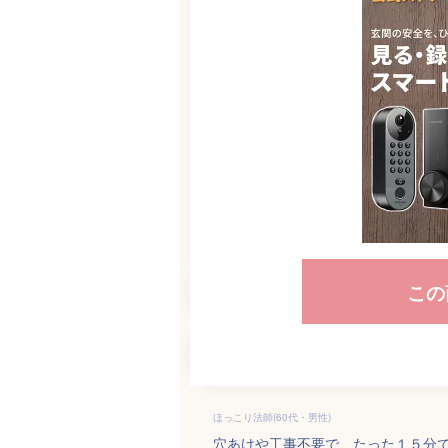
この
ほっこり法師(60代・男性)
穴あけや工事不要で、たった１５分