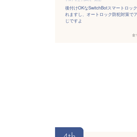
後付けOKなSwitchBotスマー
れますし、オートロック防犯対策で
じですよ
全
4th