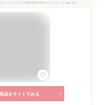
【公式ストア】セサミ5プロ＋セサミフェイスプロ SESAME5 PROスマートロック lock 100万回でも壊れないブラシレスモーター搭載、業界唯一。超静音 玄関 後付け 顔認証 手のひら静脈 暗証番号 指紋認証パッド ICカード Suica 工事不要 Apple Watch
商品をサイトでみる