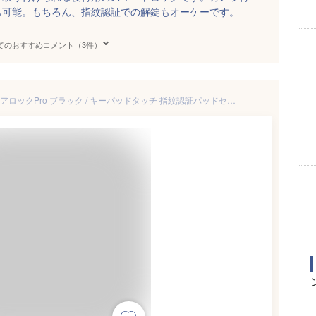
も可能。もちろん、指紋認証での解錠もオーケーです。
てのおすすめコメント（3件）
［セットでお得］ SwitchBot ドアロックPro ブラック / キーパッドタッチ 指紋認証パッドセット スマートロック 玄関ドア スマートリモコン オートロック 後付け スイッチボット 新生活 玄関 b2