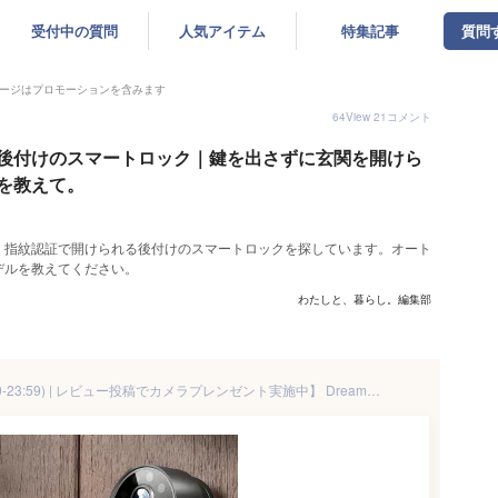
受付中の質問
人気アイテム
特集記事
質問
ージはプロモーションを含みます
64
View
21
コメント
後付けのスマートロック｜鍵を出さずに玄関を開けら
を教えて。
、指紋認証で開けられる後付けのスマートロックを探しています。オート
デルを教えてください。
わたしと、暮らし。編集部
【4時間限定50%OFF(5/9 20:00-23:59) | レビュー投稿でカメラプレンゼント実施中】 Dreame サクラロック Vision Pro スマートロック 2K 玄関 後付け 指紋認証 カメラ付き 2K高画質 赤外線夜視 WiFi直結 工事不要 オートロック AI認識 Alexa Google Home対応 防犯対策 アプリ