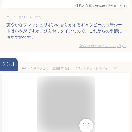
価格と在庫を
Amazon
でチェック
>>
コーヒーさん(40代・男性)
爽やかなフレッシュサボンの香りがするギャツビーの制汗シー
トはいかがですか。ひんやりタイプなので、これからの季節に
おすすめです。
全てのおすすめコメント
(
7
件)
>
23rd
GATSBY(ギャツビー) 【医薬部外品】 アイスデオドラント ボディペーパー アイスシトラス [ 爽快 氷冷 ] [ 制汗 ] メンズ ボディシート セット 外装袋レス仕様 30枚×3個 【Amazon.co.jp 限定】