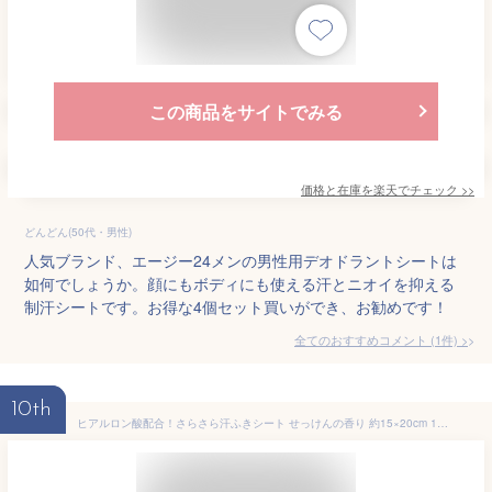
この商品をサイトでみる
価格と在庫を
楽天
でチェック
>>
どんどん(50代・男性)
人気ブランド、エージー24メンの男性用デオドラントシートは
如何でしょうか。顔にもボディにも使える汗とニオイを抑える
制汗シートです。お得な4個セット買いができ、お勧めです！
全てのおすすめコメント
(
1
件)
>
10th
ヒアルロン酸配合！さらさら汗ふきシート せっけんの香り 約15×20cm 18枚入り 50点セット 大量注文可能 09-204100円均一 100均一 100均 100円ショップ汗拭きシート メンズ 夏 暑さ対策 ウエットシート ボディシート 体拭き