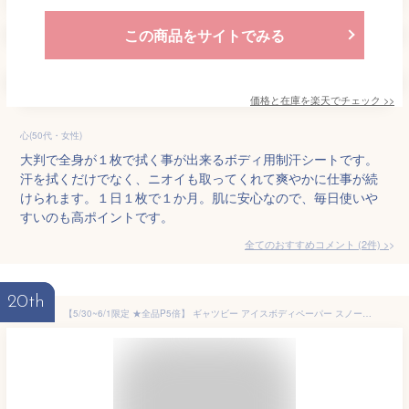
この商品をサイトでみる
価格と在庫を
楽天
でチェック
>>
心(50代・女性)
大判で全身が１枚で拭く事が出来るボディ用制汗シートです。
汗を拭くだけでなく、ニオイも取ってくれて爽やかに仕事が続
けられます。１日１枚で１か月。肌に安心なので、毎日使いや
すいのも高ポイントです。
全てのおすすめコメント
(
2
件)
>
20th
【5/30~6/1限定 ★全品P5倍】 ギャツビー アイスボディペーパー スノーリリーの香り 医薬部外品 殺菌 制汗 デオドラント 汗拭きシート 大判 厚手 メンズ用 夏用 30枚×3個セット