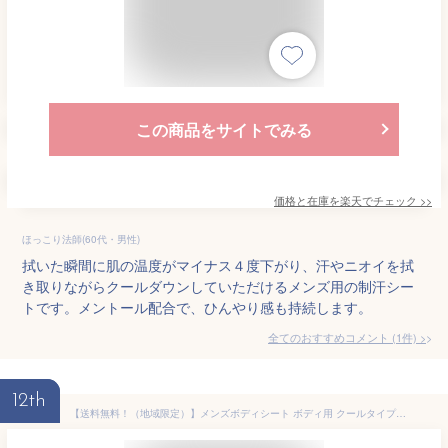
この商品をサイトでみる
価格と在庫を
楽天
でチェック
>>
ほっこり法師(60代・男性)
拭いた瞬間に肌の温度がマイナス４度下がり、汗やニオイを拭
き取りながらクールダウンしていただけるメンズ用の制汗シー
トです。メントール配合で、ひんやり感も持続します。
全てのおすすめコメント
(
1
件)
>
12th
【送料無料！（地域限定）】メンズボディシート ボディ用 クールタイプ 徳用 30枚