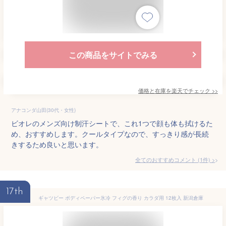
この商品をサイトでみる
価格と在庫を
楽天
でチェック
>>
アナコンダ山田(30代・女性)
ビオレのメンズ向け制汗シートで、これ1つで顔も体も拭けるた
め、おすすめします。クールタイプなので、すっきり感が長続
きするため良いと思います。
全てのおすすめコメント
(
1
件)
>
17th
ギャツビー ボディペーパー氷冷 フィグの香り カラダ用 12枚入 新潟倉庫