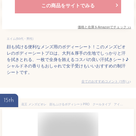
この商品をサイトでみる
価格と在庫を
Amazon
でチェック
>>
エイム(50代・男性)
顔も拭ける便利なメンズ用のボディーシート！このメンズビオ
レのボディーシートプロは、大判＆厚手の生地でしっかりと汗
を拭きとれる、一枚で全身を賄えるコスパの良い汗拭きシート♪
シャルドネの香りもおしゃれで女子受けもいいおすすめの制汗
シートです。
全てのおすすめコメント
(
1
件)
>
15th
花王 メンズビオレ 顔もふけるボディシートPRO クールタイプ アイスサボンの香り 282ml (26枚)