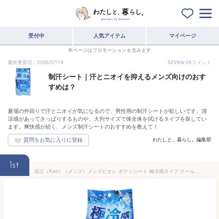
受付中
人気アイテム
マイページ
本ページはプロモーションを含みます
最終更新日：2026/07/19
52
View
26
コメント
制汗シート｜汗とニオイを抑えるメンズ向けのおす
すめは？
夏場の外回りで汗とニオイが気になるので、男性用の制汗シートが欲しいです。清
涼感があってさっぱりするものや、大判サイズで体全体を拭けるタイプを探してい
ます。爽快感が続く、メンズ制汗シートのおすすめを教えて！
わたしと、暮らし。編集部
1st
花王（Kao）（メンズ）メンズビオレ ボディシート 極冷感タイプ クールオーシャンの香り 28枚入