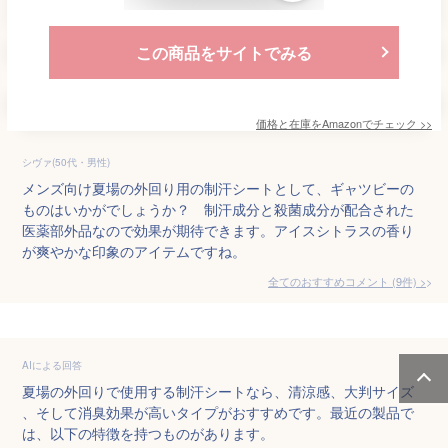
この商品をサイトでみる
価格と在庫を
Amazon
でチェック
>>
シヴァ(50代・男性)
メンズ向け夏場の外回り用の制汗シートとして、ギャツビーの
ものはいかがでしょうか？ 制汗成分と殺菌成分が配合された
医薬部外品なので効果が期待できます。アイスシトラスの香り
が爽やかな印象のアイテムですね。
全てのおすすめコメント
(
9
件)
>
AIによる回答
夏場の外回りで使用する制汗シートなら、清涼感、大判サイズ
、そして消臭効果が高いタイプがおすすめです。最近の製品で
は、以下の特徴を持つものがあります。
