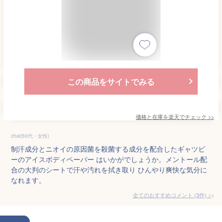
この商品をサイトでみる
価格と在庫を
楽天
でチェック
>>
chai(50代・女性)
制汗成分とニオイの原因菌を殺菌する成分を配合したギャツビ
ーのアイスボディペーパー はいかがでしょうか。メントール配
合の大判のシートで汗や汚れを拭き取り ひんやり爽快な気分に
なれます。
全てのおすすめコメント
(
3
件)
>