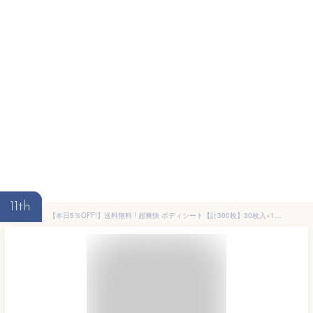
11th
【本日5％OFF!】送料無料 ! 超爽快 ボディシート【計300枚】30枚入×10袋 ストロングクール 汗拭きシート 日本製 メントール ひんやり 夏物【 制汗シート 冷感 体用 メンズ レディース 防災グッズ 】送料込 60N◇ COOLシート10袋