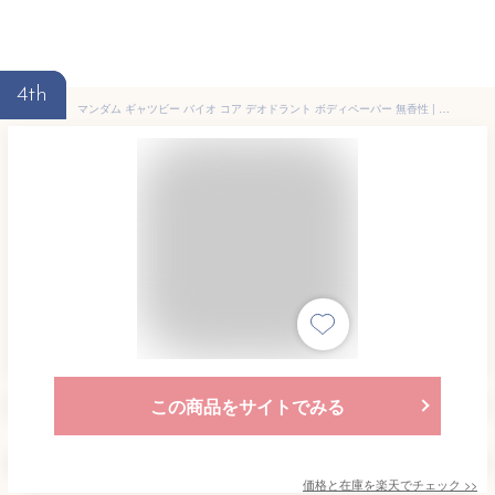
4th
マンダム ギャツビー バイオ コア デオドラント ボディペーパー 無香性 | ボディペーパー ボディシート 制汗シート ギャツビー マンダム メンズ 夏 汗対策 匂い対策 ひんやり 爽快 冷感 消臭 トラベル 旅行 暑さ対策
この商品をサイトでみる
価格と在庫を
楽天
でチェック
>>