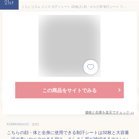
21st
くらしリズム メンズ ボディシート (32枚入) 顔・からだ用 制汗シート フェイスシート
この商品をサイトでみる
価格と在庫を
楽天
でチェック
>>
KUMIKAN(40代・女性)
こちらの顔・体と全身に使用できる制汗シートは32枚と大容量
。汗の臭いやベタつきを抑え、さらさら肌が持続するのもいい