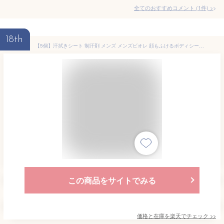
全てのおすすめコメント
(
1
件)
>
18th
【5個】汗拭きシート 制汗剤 メンズ メンズビオレ 顔もふけるボディシート PRO 汗拭きシート シート ボディシート 脇汗 男性 男性制汗剤 PRO 消臭 防臭 ビオレ 花王 ホワイトサボンの香り フルーティーベリーの香り クールタイプ/アイスサボンの香り
この商品をサイトでみる
価格と在庫を
楽天
でチェック
>>