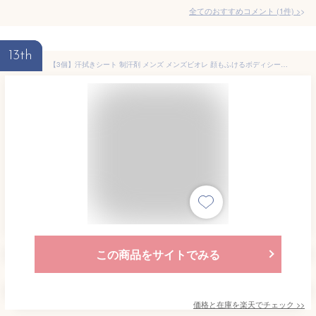
全てのおすすめコメント
(
1
件)
>
13th
【3個】汗拭きシート 制汗剤 メンズ メンズビオレ 顔もふけるボディシート PRO 汗拭きシート シート ボディシート 脇汗 男性 男性制汗剤 PRO 消臭 防臭 ビオレ 花王 ホワイトサボンの香り フルーティーベリーの香り クールタイプ/アイスサボンの香り
この商品をサイトでみる
価格と在庫を
楽天
でチェック
>>