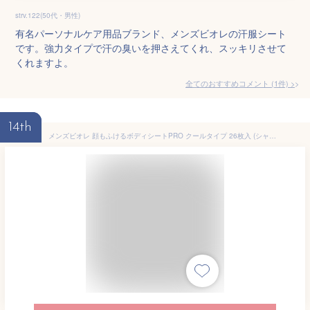
strv.122(50代・男性)
有名パーソナルケア用品ブランド、メンズビオレの汗服シート
です。強力タイプで汗の臭いを押さえてくれ、スッキリさせて
くれますよ。
全てのおすすめコメント
(
1
件)
>
14th
メンズビオレ 顔もふけるボディシートPRO クールタイプ 26枚入 (シャルドネの香り(３個セット))大判 厚手 汗対策 夏 まとめ買い【rocviiオリジナルポケットティッシュ付き】