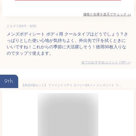
価格と在庫を
楽天
でチェック
>>
ともぞう(50代・女性)
メンズボディシート ボディ用 クールタイプはどうでしょう？さ
っぱりとした使い心地が気持ちよく、外出先で汗を拭くときに
いいですね！これからの季節に大活躍しそう！徳用30枚入りな
のでタップリ使えます。
全てのおすすめコメント
(
1
件)
>
9th
【単品4個セット】 ファイントゥデイ エージー24メン メンズシート フェイス&ボディ(スタイリッシュシトラス) デオドラントシート 男性用デオドラント 持ち運び フェイスシート ボディシート(代引不可)【送料無料】