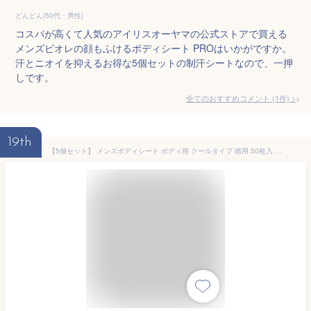
どんどん(50代・男性)
コスパが高くて人気のアイリスオーヤマの公式ストアで買える
メンズビオレの顔もふけるボディシート PROはいかがですか。
汗とニオイを抑えるお得な5個セットの制汗シートなので、一押
しです。
全てのおすすめコメント
(
1
件)
>
19th
【5個セット】 メンズボディシート ボディ用 クールタイプ 徳用 30枚入 制汗 シート 爽快 大判 汗ふきシート 男性 メントール デオドラントシート ボディシート 制汗シート フェイシャルシート さらさらパウダー メンズ 汗拭きシート メントール配合 クール 全身