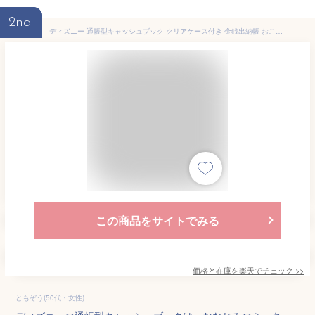
2nd
ディズニー 通帳型キャッシュブック クリアケース付き 金銭出納帳 おこづかい帳 CASH BOOK お小遣い帳 ミッキー ミニー ドナルド デイジー プルート グーフィーダイゴー Daigo Disney.【メール便対応可能】
この商品をサイトでみる
価格と在庫を
楽天
でチェック
>>
ともぞう(50代・女性)