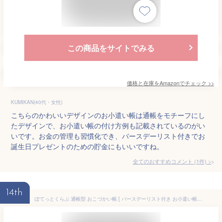
この商品をサイトでみる
価格と在庫を
Amazon
でチェック
>>
KUMIKAN(40代・女性)
こちらのかわいいデザインのお小遣い帳は通帳をモチーフにし
たデザインで、お小遣い帳の付け方例も記載されているのがい
いです。お金の管理も習慣化でき、バースデーリスト付きでお
誕生日プレゼントのための貯金にもいいですね。
全てのおすすめコメント
(
1
件)
>
14th
ぽてっとくらぶ 通帳型 おこづかい帳 [ バースデーリスト付き お小遣い帳 こづかいちょう 家計簿 知育 総合口座通帳 ノート パンダ ペンギン 猫 うさぎ コアラ 動物 アニマル かわいい 幼稚園 小学生 中学生 グレー モノトーン crux ] sps