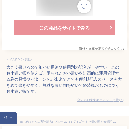
この商品をサイトでみる
価格と在庫を
楽天
でチェック
>>
エイム(50代・男性)
大きく書けるので細かい用途や使用別の記入がしやすい！この
お小遣い帳を使えば、限られたお小遣いを計画的に運用管理す
る為の習慣やパターン化が出来てとても便利♪記入スペースも大
きめで書きやすく、無駄な買い物を省いて経済観念も身につく
お小遣い帳です。
全てのおすすめコメント
(
1
件)
>
9th
はじめてさんの家計簿 A5 ブルー J2155 ダイゴー お小遣い帳 お金管理 節約