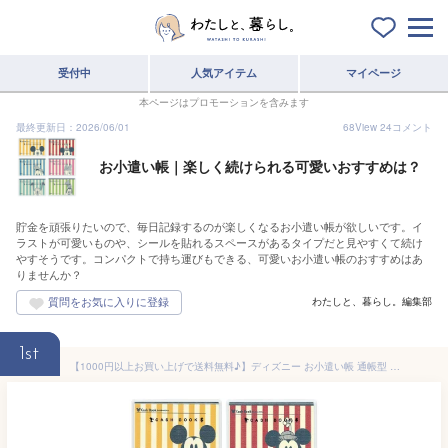
受付中
人気アイテム
マイページ
本ページはプロモーションを含みます
最終更新日：2026/06/01
68
View
24
コメント
お小遣い帳｜楽しく続けられる可愛いおすすめは？
貯金を頑張りたいので、毎日記録するのが楽しくなるお小遣い帳が欲しいです。イ
ラストが可愛いものや、シールを貼れるスペースがあるタイプだと見やすくて続け
やすそうです。コンパクトで持ち運びもできる、可愛いお小遣い帳のおすすめはあ
りませんか？
わたしと、暮らし。編集部
1st
【1000円以上お買い上げで送料無料♪】ディズニー お小遣い帳 通帳型 キャッシュブック 子供 シンプル おこづかい ノート - メール便発送