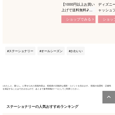
【1000円以上お買い
ディズニー
上げで送料無料♪】
ャッシュブ
ディズニー お小遣い
アケース付
ショップでみる
ショッ
帳 通帳型 キャッシ
納帳 おこ
ュブック 子供 シン
CASH B
プル おこづかい ノ
い帳 ミッ
ート - メール便発送
ー ドナル
ー プルー
ィーダイゴー
ステーショナリー
オールシーズン
かわいい
Disney
応可能】
※
わたしと、暮らし。
に寄せられた投稿内容は、投稿者の主観的な感想・コメントを含みます。 投稿の信憑性・正確性
を保証することはできませんので、あくまで参考情報の一つとしてご利用ください。
ステーショナリー
の人気おすすめランキング