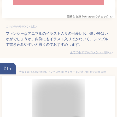
価格と在庫を
Amazon
でチェック
>>
のりのりのり(50代・女性)
ファンシーなアニマルのイラスト入りの可愛いお小遣い帳はい
かがでしょうか。内側にもイラスト入りでかわいく、シンプル
で書き込みやすいと思うのでおすすめします。
全てのおすすめコメント
(
1
件)
>
8th
大きく書ける家計簿 B5 ピンク J2160 ダイゴー お小遣い帳 お金管理 節約