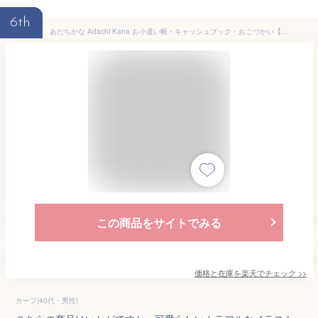
6th
あだちかな Adachi Kana お小遣い帳・キャッシュブック・おこづかい【24S0S3】【メーカー公式／クローズピン】
この商品をサイトでみる
価格と在庫を
楽天
でチェック
>>
カーフ(40代・男性)