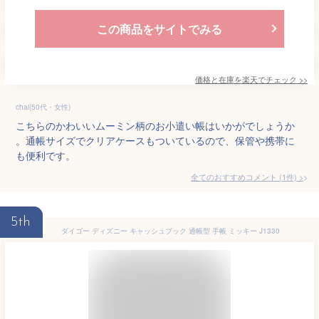
この商品をサイトでみる
価格と在庫を
楽天
でチェック
>>
chai(50代・女性)
こちらのかわいいムーミン柄のお小遣い帳はいかがでしょうか
。通帳サイズでクリアケースもついているので、保管や携帯に
も便利です。
全てのおすすめコメント
(
1
件)
>
5th
ダイゴー ディズニー キャッシュブック 通帳型 手帳 ミッキー J1330