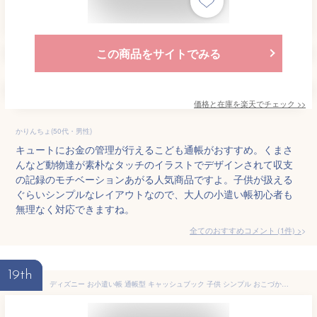
この商品をサイトでみる
価格と在庫を
楽天
でチェック
>>
かりんちょ(50代・男性)
キュートにお金の管理が行えるこども通帳がおすすめ。くまさ
んなど動物達が素朴なタッチのイラストでデザインされて収支
の記録のモチベーションあがる人気商品ですよ。子供が扱える
ぐらいシンプルなレイアウトなので、大人の小遣い帳初心者も
無理なく対応できますね。
全てのおすすめコメント
(
1
件)
>
19th
ディズニー お小遣い帳 通帳型 キャッシュブック 子供 シンプル おこづかい ノート - 送料無料※800円以上 メール便発送