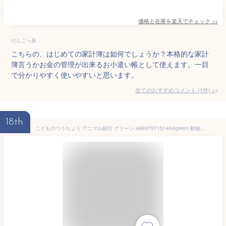
価格と在庫を
楽天
でチェック
>>
だんごっ鼻
こちらの、はじめての家計簿は如何でしょうか？本格的な家計
簿言うかお金の管理が出来るお小遣い帳として使えます。一目
で分かりやすく使いやすいと思います。
全てのおすすめコメント
(
1
件)
>
18th
こどものつうちょう アニマル銀行 グリーン 4969757151464green 動物 どうぶつ お小遣い帳 おこづかい お小遣い 家計簿 子供 通帳 銀行 お金 管理 可愛い 小学