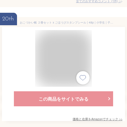
全てのおすすめコメント
(
1
件)
>
20th
おこづかい帳 ２冊セット x ごほうびスタンプシール | 48p | 小学生 | 子どものおこずかい管理 | お金の勉強 | プレゼント | こどものつうちょう kyowa
この商品をサイトでみる
価格と在庫を
Amazon
でチェック
>>