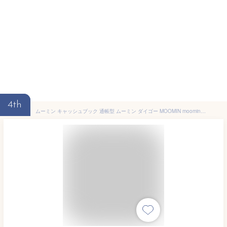
4th
ムーミン キャッシュブック 通帳型 ムーミン ダイゴー MOOMIN moomin ムーミン リトルミイ スナフキン 家計簿 金銭出納帳 おこづかい帳 お小遣い帳 お金管理 カバー付き DAIGO