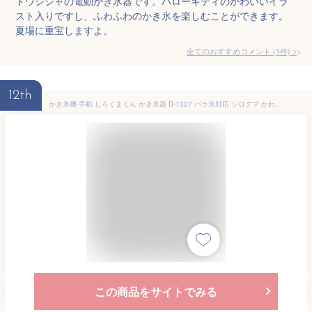
ドウシシャの電動かき氷器です。ハローキティのかわいいイラ
スト入りですし、ふわふわのかき氷を楽しむことができます。
夏場に重宝しますよ。
全てのおすすめコメント
(
1
件)
>
12th
かき氷機 手動 しろくまくん かき氷器 D-1327 バラ氷対応 シロクマ かわいい レトロ 日本製 製氷カップ付き おやつ シャーベット おウチで簡単 こども ひんやり 冷たい 美味しい パール金属
この商品をサイトでみる