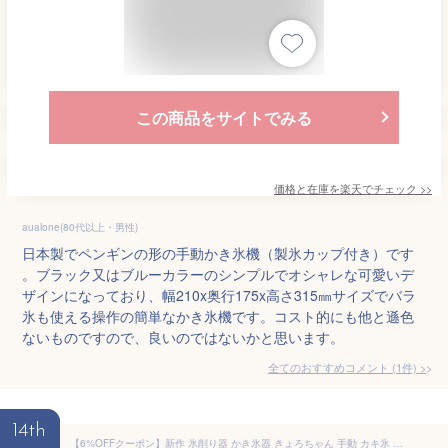
この商品をサイトでみる
価格と在庫を
楽天
でチェック
>>
aualone(80代以上・男性)
日本製でペンギンの形の手動かき氷機（製氷カップ付き）です
。ブラック又はブルーカラーのシンプルでオシャレな可愛いデ
ザインになっており、幅210x奥行175x高さ315㎜サイズでバラ
氷も使える操作の簡単なかき氷機です。コスト的にも他と遜色
ないものですので、良いのではないかと思います。
全てのおすすめコメント
(
1
件)
>
14th
【6%OFFクーポン】新作 氷削り器 かき氷器 きょろちゃん 手動 カキ氷 かきごおり 氷カップつき 氷かき器 夏物用品 製菓用品 ふわふわ 碗付き 製氷カップ付き おしゃれ おすすめ かわいい 人気 大人 子供用 安全 ブレードは伸縮可能 プレゼント ギフト ウサギ クマちゃん