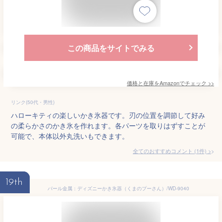
この商品をサイトでみる
価格と在庫を
Amazon
でチェック
>>
リンク(50代・男性)
ハローキティの楽しいかき氷器です。刃の位置を調節して好み
の柔らかさのかき氷を作れます。各パーツを取りはずすことが
可能で、本体以外丸洗いもできます。
全てのおすすめコメント
(
1
件)
>
19th
パール金属：ディズニーかき氷器（くまのプーさん）/WD-9040