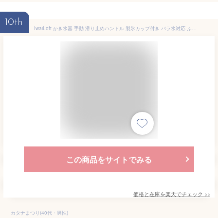
10th
IwaiLoft かき氷器 手動 滑り止めハンドル 製氷カップ付き バラ氷対応 ふわふわ とろ雪 かき氷機 かわいい 小型 台湾風 おしゃれ シンプル 業務用 家庭用 アウトドア キャンプ 夏物 プレゼント【送料無料】
この商品をサイトでみる
価格と在庫を
楽天
でチェック
>>
カタナまつり(40代・男性)