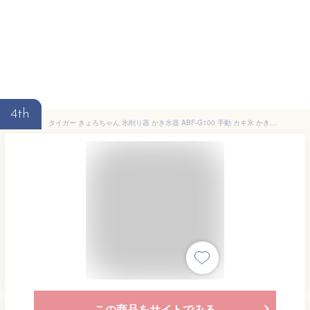
4th
タイガー きょろちゃん 氷削り器 かき氷器 ABF-G100 手動 カキ氷 かきごおり 復刻 レトロ ノスタルジック 氷カップつき 製氷カップ
この商品をサイトでみる