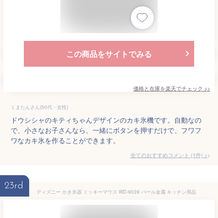
この商品をサイトでみる
価格と在庫を
楽天
でチェック
>>
くまたんさん(50代・女性)
ドウシシャのキティちゃんデザインのカキ氷機です。自動なの
で、小さなお子さんなら、一緒にボタンを押すだけで、フワフ
ワなカキ氷を作ることができます。
全てのおすすめコメント
(
1
件)
>
23rd
ディズニー かき氷器 ミッキーマウス WD-9039 パール金属 キッチン用品