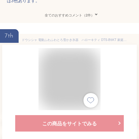
は3色あります。
全てのおすすめコメント（2件）
7th
ドウシシャ 電動ふわふわとろ雪かき氷器 ハローキティ DTS-B5KT 家庭用 かき氷器 電動 ふわふわ キャラクター ハローキティ かわいい かき氷機 とろ雪 製氷カップ ブラシ付き サンリオ とろゆき コンパクト収納 1年保証付き 冷凍フルーツ プリン氷
この商品をサイトでみる