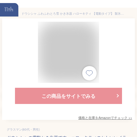
11th
ドウシシャ ふわふわとろ雪 かき氷器 ハローキティ 【電動タイプ】 製氷カップ2個付き（Mサイズ） DTY-B5KT
この商品をサイトでみる
価格と在庫を
Amazon
でチェック
>>
グラスマン(60代・男性)