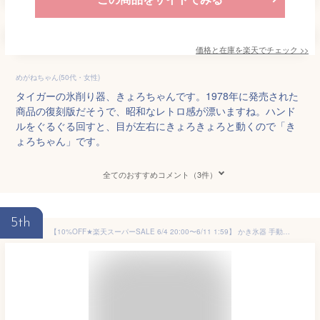
価格と在庫を
楽天
でチェック
>>
めがねちゃん(50代・女性)
タイガーの氷削り器、きょろちゃんです。1978年に発売された
商品の復刻版だそうで、昭和なレトロ感が漂いますね。ハンド
ルをぐるぐる回すと、目が左右にきょろきょろと動くので「き
ょろちゃん」です。
全てのおすすめコメント（3件）
5th
【10%OFF★楽天スーパーSALE 6/4 20:00〜6/11 1:59】 かき氷器 手動 かき氷機 かわいい 家庭用 手回し しろくま シャリシャリ 製氷カップ付き お家時間 子供 かき氷