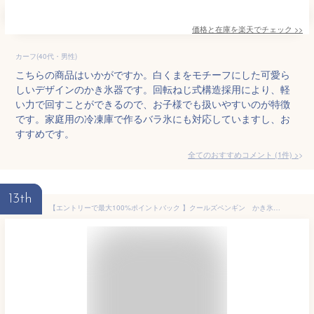
価格と在庫を
楽天
でチェック
>>
カーフ(40代・男性)
こちらの商品はいかがですか。白くまをモチーフにした可愛ら
しいデザインのかき氷器です。回転ねじ式構造採用により、軽
い力で回すことができるので、お子様でも扱いやすいのが特徴
です。家庭用の冷凍庫で作るバラ氷にも対応していますし、お
すすめです。
全てのおすすめコメント
(
1
件)
>
13th
【エントリーで最大100%ポイントバック 】クールズペンギン かき氷器かき氷機 手動 かき氷器 ペンギン ぺんぎん ブラック ブルー