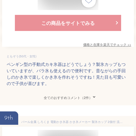
この商品をサイトでみる
価格と在庫を
楽天
でチェック
>>
ともぞう(50代・女性)
ペンギン型の手動式カキ氷器はどうでしょう？製氷カップもつ
いていますが、バラ氷も使えるので便利です。昔ながらの手回
しのかき氷で楽しくかき氷を作れそうですね！見た目も可愛い
ので子供が喜びます。
全てのおすすめコメント（2件）
9th
パール金属 しろくま 電動かき氷器 かき氷メーカー 製氷カップ 2個付 流氷 DD-8024