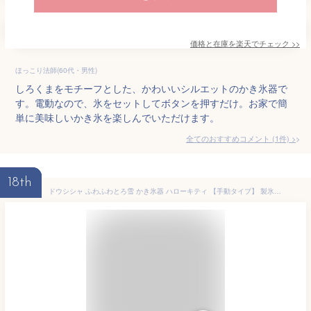
価格と在庫を
楽天
でチェック
>>
ほっこり法師(60代・男性)
しろくまをモチーフとした、かわいいシルエットのかき氷器で
す。電動なので、氷をセットしてボタンを押すだけ。お家で簡
単に美味しいかき氷を楽しんでいただけます。
全てのおすすめコメント
(
1
件)
>
18th
ドウシシャ ふわふわとろ雪 かき氷器 ハローキティ 【手動タイプ】 製氷カップ2個付き（Mサイズ） IS-TY-B5KT