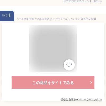
全てのおすすめコメント
(
1
件)
>
20th
パール金属 手動 かき氷器 製氷 カップ付 クールズ ペンギン 日本製 D-1368
この商品をサイトでみる
価格と在庫を
Amazon
でチェック
>>