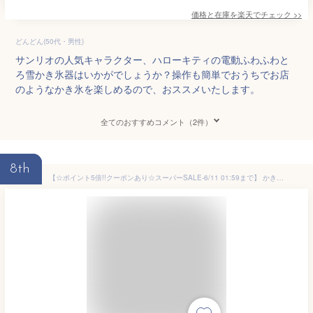
価格と在庫を
楽天
でチェック
>>
どんどん(50代・男性)
サンリオの人気キャラクター、ハローキティの電動ふわふわと
ろ雪かき氷器はいかがでしょうか？操作も簡単でおうちでお店
のようなかき氷を楽しめるので、おススメいたします。
全てのおすすめコメント（2件）
8th
【☆ポイント5倍!!クーポンあり☆スーパーSALE-6/11 01:59まで】 かき氷器 手動式 家庭用 ペンギン かわいい 製氷カップ付き 日本製 新生活