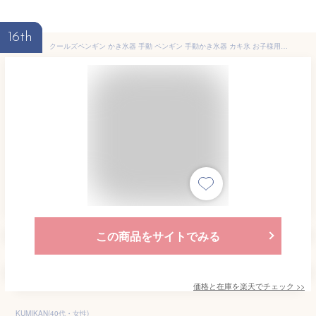
16th
クールズペンギン かき氷器 手動 ペンギン 手動かき氷器 カキ氷 お子様用 楽しい かわいい 夏 シャーベット D-1368
この商品をサイトでみる
価格と在庫を
楽天
でチェック
>>
KUMIKAN(40代・女性)