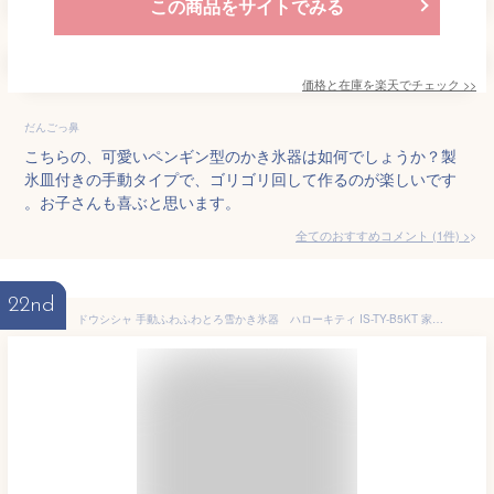
この商品をサイトでみる
価格と在庫を
楽天
でチェック
>>
だんごっ鼻
こちらの、可愛いペンギン型のかき氷器は如何でしょうか？製
氷皿付きの手動タイプで、ゴリゴリ回して作るのが楽しいです
。お子さんも喜ぶと思います。
全てのおすすめコメント
(
1
件)
>
22nd
ドウシシャ 手動ふわふわとろ雪かき氷器 ハローキティ IS-TY-B5KT 家庭用 かき氷器 手動 ふわふわ キャラクター ハローキティ かわいい かき氷機 とろ雪 製氷カップ ブラシ付き サンリオ コンパクト収納 1年保証付き 冷凍フルーツ プリン氷