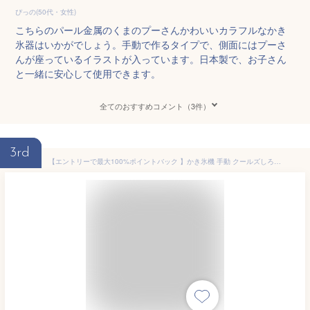
ぴっの(50代・女性)
こちらのパール金属のくまのプーさんかわいいカラフルなかき
氷器はいかがでしょう。手動で作るタイプで、側面にはプーさ
んが座っているイラストが入っています。日本製で、お子さん
と一緒に安心して使用できます。
全てのおすすめコメント（3件）
3rd
【エントリーで最大100%ポイントバック 】かき氷機 手動 クールズしろくまくん かき氷器 D-1327 ホワイト日本製 家庭用 便利グッズ バラ氷対応 シャーベット かわいい レトロ 暑い夏に