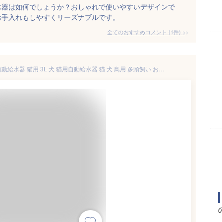
水器は如何でしょうか？おしゃれで使いやすいデザインで
お手入れもしやすくリーズナブルです。
全てのおすすめコメント
(
1
件)
>
＼10%OFFクーポン／ペット 自動給水器 猫用 3L 犬 猫用自動給水器 猫 犬 鳥用 多頭飼い お留守番対応 フィルター付き 水洗い可能 ペット用品 お手入れ簡単 ペット給水器 LEDライト 循環式 水中ポンプ 水飲み器