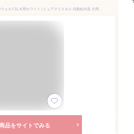
◇ジェックス ピュアクリスタルウェル1.5L犬用ホワイト | ピュアクリスタル 自動給水器 犬用給水器 ペット用給水器 給水器 水飲み 水皿 水入れ フィルター付き フィルター 静音設計 循環式給水器 省エネ設計 獣医師推奨 水道水 給水システム
商品をサイトでみる