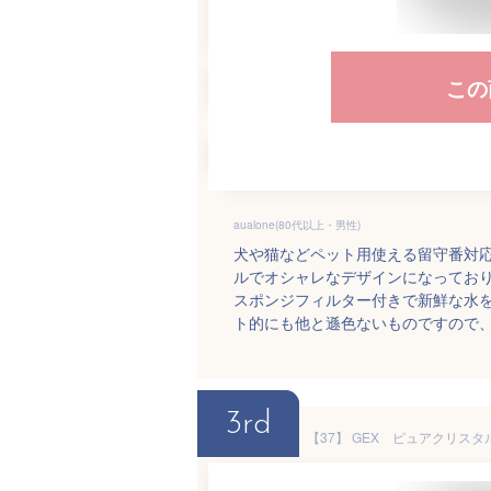
この
aualone(80代以上・男性)
犬や猫などペット用使える留守番対
ルでオシャレなデザインになっており、
スポンジフィルター付きで新鮮な水
ト的にも他と遜色ないものですので
3rd