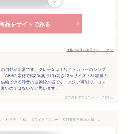
商品をサイトでみる
価格と在庫を
楽天
でチェック
>>
応の自動給水器です。グレー又はホワイトカラーのシンプ
ABSの素材で幅25x奥行13x高さ13㎝サイズ・3L容量の
を供給できる静音の自動給水器です。水洗い可能で、コス
、良いのではないかと思います。
全てのおすすめコメント
(
1
件)
>
【37】 GEX ピュアクリスタル セラモ 1.8L ホワイト / ブルー 犬猫兼用自動給水器 獣医師推奨 USB電源 フィルター式 循環式 給水器 陶器 セラミック 全円タイプ 軟水 大容量 シンプル おしゃれ 犬 猫 白 青 CE18WH CE19BL ceramo ジェックス