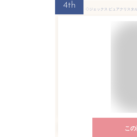
4th
この