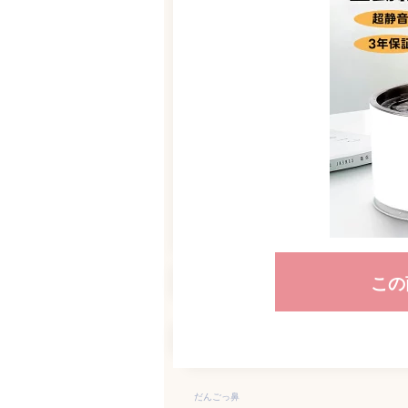
この
だんごっ鼻