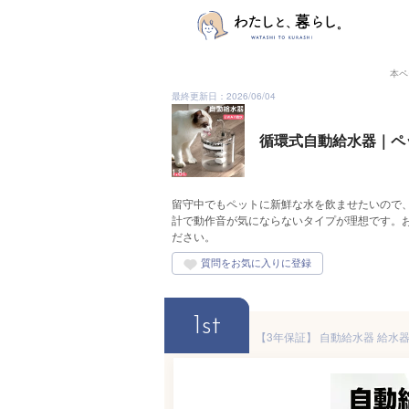
本ペ
最終更新日：2026/06/04
循環式自動給水器｜ペ
留守中でもペットに新鮮な水を飲ませたいので
計で動作音が気にならないタイプが理想です。
ださい。
1st