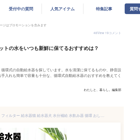
受付中の質問
人気アイテム
特集記事
質問
ージはプロモーションを含みます
48
View
19
コメント
ットの水をいつも新鮮に保てるおすすめは？
、循環式の自動給水器を探しています。水を清潔に保てるものや、静音設
お手入れも簡単で容量も十分な、循環式自動給水器のおすすめを教えてく
わたしと、暮らし。編集部
【3年保証】 自動給水器 給水器 フィルター 給水器猫 給水器犬 水分補給 水飲み器 循環 おしゃれ おすすめ 浄水機能 活性炭フィルター 2.4L 給水 トレー付き 大容量 ペット用品 ペット用 循環式 給水器 活性炭フィルター付き 水飲み器