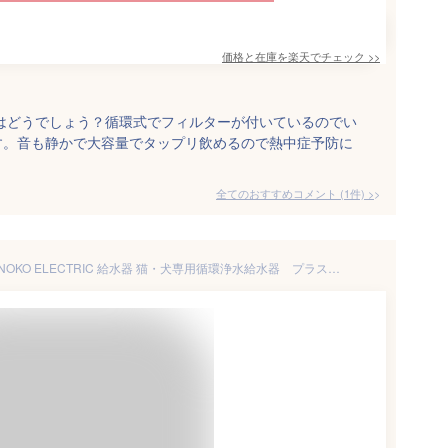
価格と在庫を
楽天
でチェック
>>
はどうでしょう？循環式でフィルターが付いているのでい
す。音も静かで大容量でタップリ飲めるので熱中症予防に
全てのおすすめコメント
(
1
件)
>
うちのこエレクトリック UCHINOKO ELECTRIC 給水器 猫・犬専用循環浄水給水器 プラスアクア2 UE-WF065 【返品不可】【ご自宅配送限定】‥