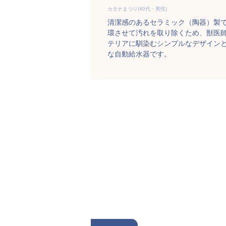
カタナまつり(40代・男性)
清潔感のあるセラミック（陶器）製
環させて汚れを取り除くため、獣医
テリアに馴染むシンプルなデザインと
な自動給水器です。