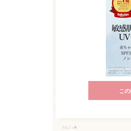
この
だんごっ鼻