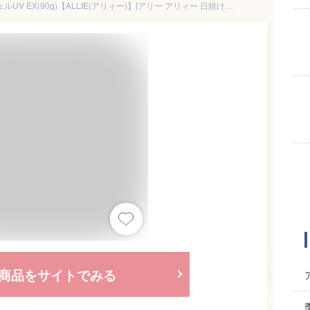
アリィー クロノビューティ ジェルUV EX(90g)【ALLIE(アリィー)】[アリー アリィー 日焼け止め 予防 UV SPF 紫外線]
商品をサイトでみる