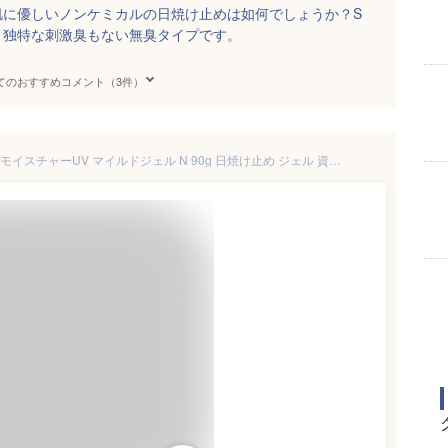
肌に優しいノンケミカルの日焼け止めは如何でしょうか？S
ルで、独特な刺激臭もない無臭タイプです。
てのおすすめコメント（3件）
【マラソン中 P5倍】 アネッサ モイスチャーUV マイルドジェル N 90g 日焼け止め ジェル 資生堂 SPF35 PA+++ さらさら 顔 からだ 低刺激 子供 赤ちゃん ベビー 無添加 無香料 無着色 汗 水 石鹸で落ちる スキンケア 化粧下地 アルコールフリー ウォータープルーフ