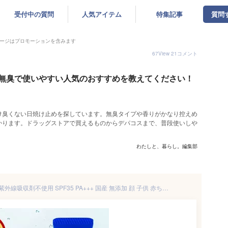
受付中の質問
人気アイテム
特集記事
質問
ージはプロモーションを含みます
67
View
21
コメント
無臭で使いやすい人気のおすすめを教えてください！
け臭くない日焼け止めを探しています。無臭タイプや香りがかなり控えめ
かります。ドラッグストアで買えるものからデパコスまで、普段使いしや
わたしと、暮らし。編集部
ノンケミカル 日焼け止め 透明 紫外線吸収剤不使用 SPF35 PA+++ 国産 無添加 顔 子供 赤ちゃん 敏感肌 ベビー 紫外線防止 UVカット オイルフリー UV テカらない 乾燥肌 肌荒れ サラサラ 無香料 無臭 ヒアルロン酸 肌優しい おすすめ 人気 メンズ べたつかない 低刺激 日本製