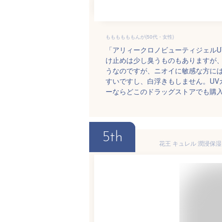
ももももももんが(50代・女性)
「アリィークロノビューティジェルU
け止めは少し臭うものもありますが
うなのですが、ニオイに敏感な方に
すいですし、白浮きもしません。UV
ーならどこのドラッグストアでも購
5th
花王 キュレル 潤浸保湿 U