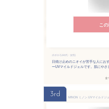
この
ポポロろ(40代・女性)
日焼け止めのニオイが苦手な人にお
ーUVマイルドジェルです。肌にやさ
全
3rd