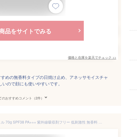
商品をサイトでみる
価格と在庫を
楽天
でチェック
>>
すすめの無香料タイプの日焼け止め、アネッサモイスチャ
しいので顔にも使いやすいです。
てのおすすめコメント（2件）
MINON ミノン UVマイルドジェル 70g SPF38 PA+++ 紫外線吸収剤フリー 低刺激性 無香料 無着色 [ギフトラッピング対応]