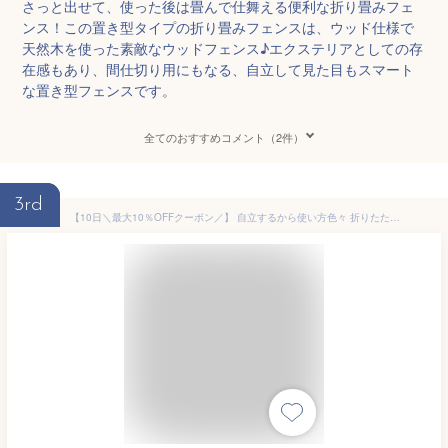
さっと出せて、使った後は畳んで仕舞える便利な折り畳みフェ
ンス！この置き型タイプの折り畳みフェンスは、ウッド仕様で
天然木を使った素敵なウッドフェンス♪エクステリアとしての存
在感もあり、間仕切り用にもなる、自立して見た目もスマート
な置き型フェンスです。
全てのおすすめコメント（2件）
3rd
【10日＼最大10％OFFクーポン／】 自立するから使い方色々 折りたたみ ウッドフェンス 横ボーダー 【送料無料】 置くだけ おしゃれ 木製 ミニフェンス 天然木 ガーデニング 庭 2つ折り エクステリア 園芸 置き型 花壇 柵 横張り 横板 間仕切り 自立