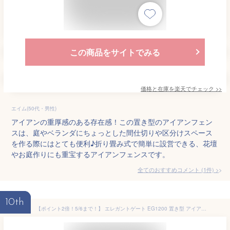
この商品をサイトでみる
価格と在庫を
楽天
でチェック
>>
エイム(50代・男性)
アイアンの重厚感のある存在感！この置き型のアイアンフェン
スは、庭やベランダにちょっとした間仕切りや区分けスペース
を作る際にはとても便利♪折り畳み式で簡単に設営できる、花壇
やお庭作りにも重宝するアイアンフェンスです。
全てのおすすめコメント
(
1
件)
>
10th
【ポイント2倍！5/6まで！】 エレガントゲート EG1200 置き型 アイアン フェンス 置くだけ自立 畳めばコンパクト 欧風スタイル ガレージ お庭 玄関 アプローチ ペットの飛び出し＆進入禁止