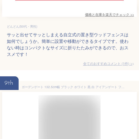
価格と在庫を
楽天
でチェック
>>
どんどん(50代・男性)
サッと出せてサッとしまえる自立式の置き型ウッドフェンスは
如何でしょうか。簡単に設置や移動ができるタイプです。使わ
ない時はコンパクトなサイズに折りたたみができるので、おス
スメです！
全てのおすすめコメント
(
1
件)
>
9th
ガーデンゲート 132.5cm幅 ブラック ホワイト 黒 白 アイアンゲート フェンス 庭のゲート 折り畳み式ゲート 簡易設置 折り畳みゲート 全幅132.5cm 奥行16cm 高さ76cm 外枠線径0.7cm おすすめ おしゃれ 北欧 モダン 庭 ガーデニング 花壇 境界線 間仕切り 置き型フェンス