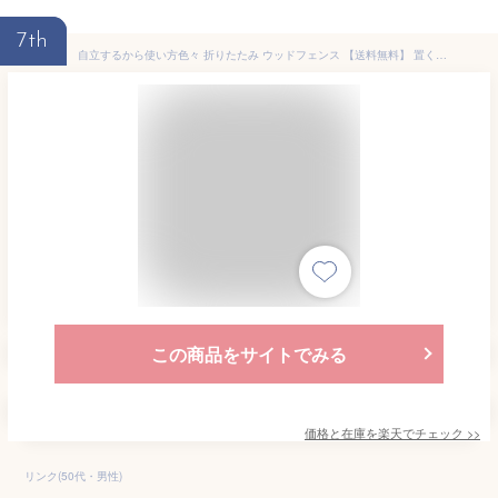
7th
自立するから使い方色々 折りたたみ ウッドフェンス 【送料無料】 置くだけ おしゃれ 木製 ミニフェンス 天然木 ガーデニング 庭 2つ折り エクステリア 園芸 置き型 花壇 柵 縦張り 縦板 間仕切り 自立
この商品をサイトでみる
価格と在庫を
楽天
でチェック
>>
リンク(50代・男性)