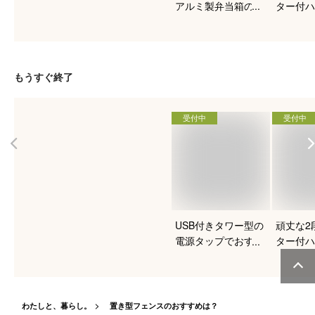
アルミ製弁当箱のお
ター付ハ
すすめは？
クのおす
たい！
もうすぐ終了
受付中
受付中
USB付きタワー型の
頑丈な2
電源タップでおすす
ター付ハ
めはありますか？
クのおす
たい！
わたしと、暮らし。
置き型フェンスのおすすめは？