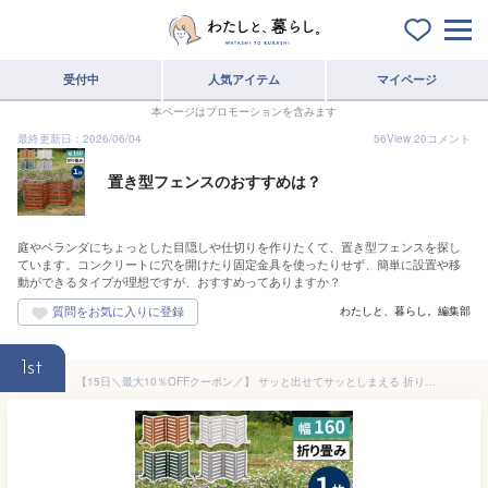
受付中
人気アイテム
マイページ
本ページはプロモーションを含みます
最終更新日：2026/06/04
56
View
20
コメント
置き型フェンスのおすすめは？
庭やベランダにちょっとした目隠しや仕切りを作りたくて、置き型フェンスを探し
ています。コンクリートに穴を開けたり固定金具を使ったりせず、簡単に設置や移
動ができるタイプが理想ですが、おすすめってありますか？
わたしと、暮らし。編集部
1st
【15日＼最大10％OFFクーポン／】 サッと出せてサッとしまえる 折り畳み ウッドフェンス 幅160 置くだけ おしゃれ 木製 ミニフェンス 天然木 ガーデニング 庭 四つ折り エクステリア 園芸 置き型 花壇 柵 横張り 横板 間仕切り 自立