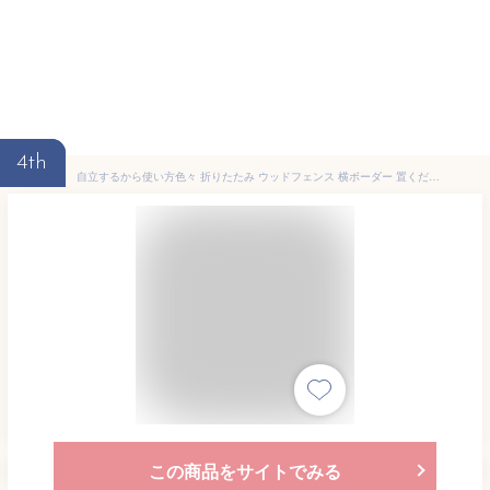
4th
自立するから使い方色々 折りたたみ ウッドフェンス 横ボーダー 置くだけ おしゃれ 木製 ミニフェンス 天然木 ガーデニング 庭 2つ折り エクステリア 園芸 置き型 花壇 柵 横張り 横板 間仕切り 自立
この商品をサイトでみる