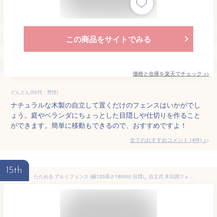
この商品をサイトでみる
価格と在庫を
楽天
でチェック
>>
どんどん(50代・男性)
ナチュラルな木製の自立して置くだけのフェンスはいかがでし
ょう。庭やベランダにちょっとした目隠しや仕切りを作ること
ができます。簡単に移動もできるので、おすすめですよ！
全てのおすすめコメント
(
4
件)
>
15th
たためる アルミフェンス (幅120高さ180cm) 目隠し 自立式 木目調フェンス アルミボーダーフェンス アルミ ルーバー 衝立 屋外 固定金具 おしゃれオレフェンス パーテーション ラティス OF1218送料無料 土日出荷OK