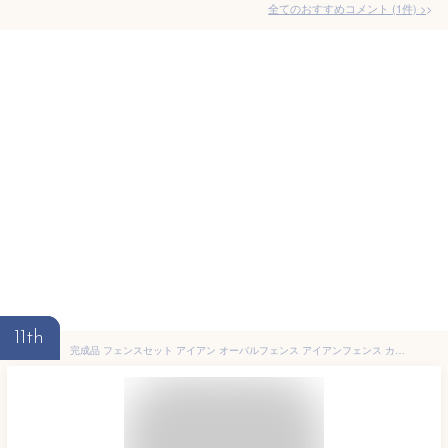
全てのおすすめコメント
(
1
件)
>
11th
完成品 フェンスセット アイアン オーバルフェンス アイアンフェンス カンタンお手軽設置 北欧 ガーデニング 柵 仕切りフェンス ガーデンフェンス 花壇 アイアン 外構 diy 簡単 網 おしゃれ 北欧 目隠し プランター 置き型 庭 屋外 グリーンカーテン グリーンフェンス