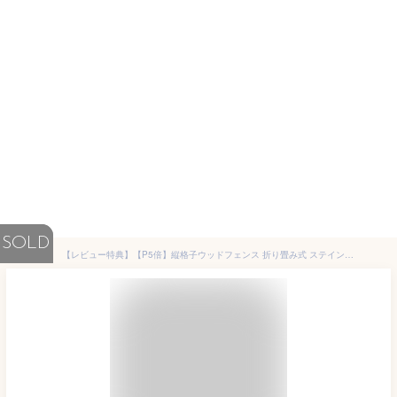
SOLD
【レビュー特典】【P5倍】縦格子ウッドフェンス 折り畳み式 ステイン塗装仕上げ DIYで置くだけ簡単設置 隙間ふさぎ 置き型折りたたみフェンス 花壇仕切り木製柵 自立 高さ60 幅160 低い 間仕切り 垣根 園芸 家庭菜園 WF-160F