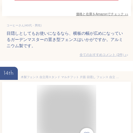
価格と在庫を
Amazon
でチェック
>>
コーヒーさん(40代・男性)
目隠しとしてもお使いになるなら、横板の幅が広めになってい
るガーデンマスターの置き型フェンスはいかがですか。アルミ
ニウム製です。
全てのおすすめコメント
(
2
件)
>
14th
木製フェンス 自立用スタンド マルチフット 片面 目隠し フェンス 自立 置くだけ ベランダ 庭 屋外 室内 仕切り 間仕切り ベランダdeウォール ボーダーフェンス DIY ウッドフェンス ラティス 目隠しフェンス 移動式フェンス jsbf-ms250-1side