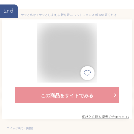
2nd
サッと出せてサッとしまえる 折り畳み ウッドフェンス 幅120 置くだけ おしゃれ 木製 ミニフェンス 天然木 ガーデニング 庭 四つ折り エクステリア 園芸 置き型 花壇 柵 横張り 横板 間仕切り 自立
この商品をサイトでみる
価格と在庫を
楽天
でチェック
>>
エイム(50代・男性)