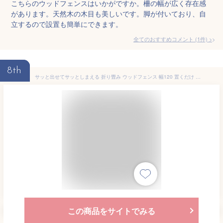
こちらのウッドフェンスはいかがですか。柵の幅が広く存在感
があります。天然木の木目も美しいです。脚が付いており、自
立するので設置も簡単にできます。
全てのおすすめコメント
(
1
件)
>
8th
サッと出せてサッとしまえる 折り畳み ウッドフェンス 幅120 置くだけ おしゃれ 木製 ミニフェンス 天然木 ガーデニング 庭 四つ折り エクステリア 園芸 置き型 花壇 柵 横張り 横板 間仕切り 自立
この商品をサイトでみる