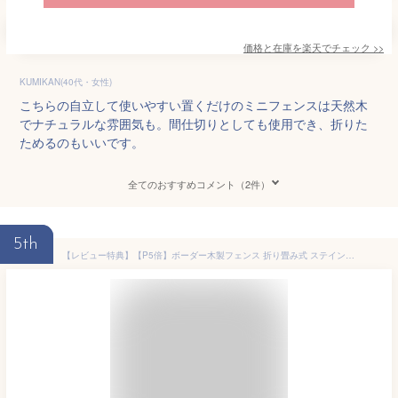
価格と在庫を
楽天
でチェック
>>
KUMIKAN(40代・女性)
こちらの自立して使いやすい置くだけのミニフェンスは天然木
でナチュラルな雰囲気も。間仕切りとしても使用でき、折りた
ためるのもいいです。
全てのおすすめコメント（2件）
5th
【レビュー特典】【P5倍】ボーダー木製フェンス 折り畳み式 ステイン塗装仕上げ DIYで置くだけ簡単設置 隙間ふさぎ 置き型折りたたみウッドフェンス 花壇仕切り柵 自立 高さ45 幅120 低い 間仕切り 垣根 完成品 WF-120YK