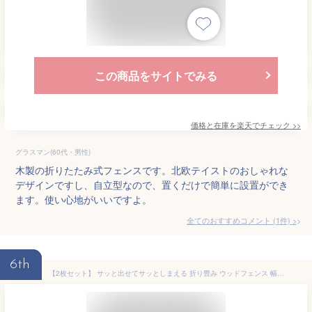
この商品をサイトでみる
価格と在庫を
楽天
でチェック
>>
グラスマン(60代・男性)
木製の折りたたみ式フェンスです。北欧テイストのおしゃれな
デザインですし、自立型なので、置くだけで簡単に設置ができ
ます。使い心地がいいですよ。
全てのおすすめコメント
(
1
件)
>
6th
【2枚セット】 サッと出せてサッとしまえる 折り畳み ウッドフェンス 幅120 置くだけ おしゃれ 木製 ミニフェンス 天然木 ガーデニング 庭 四つ折り エクステリア 園芸 置き型 花壇 柵 横張り 横板 間仕切り 自立