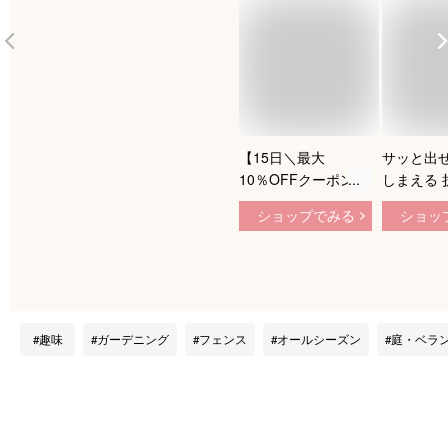
【15日＼最大
サッと出
10％OFFクーポン
しまえる 
／】 サッと出せてサ
ウッドフェ
ショップでみる
ショッ
ッとしまえる 折り畳
120 置く
み ウッドフェンス
れ 木製 
幅160 置くだけ おし
ス 天然木
ゃれ 木製 ミニフェ
ング 庭 
ンス 天然木 ガーデ
クステリア
ニング 庭 四つ折り
き型 花壇
趣味
ガーデニング
フェンス
オールシーズン
庭・ベラ
エクステリア 園芸
横板 間仕
置き型 花壇 柵 横張
り 横板 間仕切り 自
立