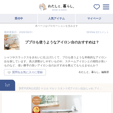
受付中
人気アイテム
マイページ
本ページはプロモーションを含みます
最終更新日：2026/06/01
56
View
23
コメント
ププロも使うようなアイロン台のおすすめは？
シャツやスラックスをきれいに仕上げたくて、プロも使うような本格的なアイロン
台を探しています。高さ調整がしやすいものや、スチームアイロンとの相性が良い
ものなど、使い勝手の良いアイロン台のおすすめを教えてもらえませんか？
わたしと、暮らし。編集部
1st
【KEYUCA公式店】ケユカ マルソ スタンド式アイロン台[おしゃれ アイロン台 シンプル デザイン スタンド式 オシャレ 折りたたみ 高さ調節 たためる 折り畳み 折りたためる 折り畳める アイロンボード アイロンスタンド スタンド スタンドアイロン台 コンパクト アイロン]