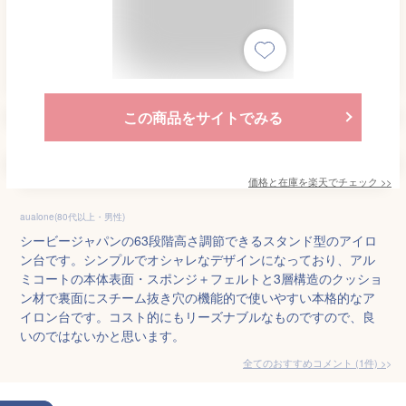
この商品をサイトでみる
価格と在庫を
楽天
でチェック
>>
aualone(80代以上・男性)
シービージャパンの63段階高さ調節できるスタンド型のアイロ
ン台です。シンプルでオシャレなデザインになっており、アル
ミコートの本体表面・スポンジ＋フェルトと3層構造のクッショ
ン材で裏面にスチーム抜き穴の機能的で使いやすい本格的なア
イロン台です。コスト的にもリーズナブルなものですので、良
いのではないかと思います。
全てのおすすめコメント
(
1
件)
>