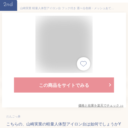
2nd
山崎実業 軽量人体型アイロン台 フック付き 選べる色柄・メッシュあて布｜折りたたみ コンパクト 軽い 軽量 アイロン掛け 人体型 引っ掛け 吊り下げ シンプル 猫 アルミ 北欧
この商品をサイトでみる
価格と在庫を
楽天
でチェック
>>
だんごっ鼻
こちらの、山崎実業の軽量人体型アイロン台は如何でしょうかY