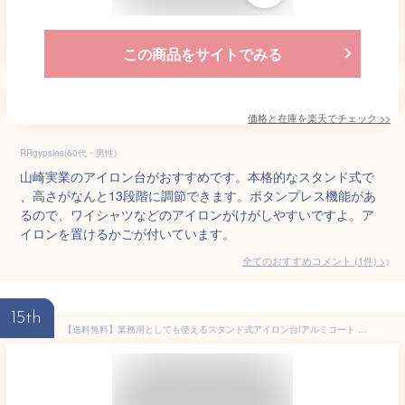
この商品をサイトでみる
価格と在庫を
楽天
でチェック
>>
RRgypsies(60代・男性)
山崎実業のアイロン台がおすすめです。本格的なスタンド式で
、高さがなんと13段階に調節できます。ボタンプレス機能があ
るので、ワイシャツなどのアイロンがけがしやすいですよ。ア
イロンを置けるかごが付いています。
全てのおすすめコメント
(
1
件)
>
15th
【送料無料】業務用としても使えるスタンド式アイロン台!アルミコート カバー付き アイロン台折りたたみ薄型収納できる、アイロン台※配達エリア本州限定品 （九州、北海道、四国、離島は別送料）