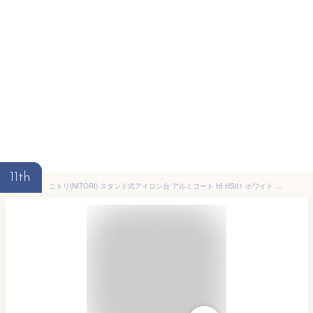
11th
ニトリ(NITORI) スタンド式アイロン台 アルミコート HI HS01 ホワイト 幅106×奥行35×高さ68~84cm 8500938