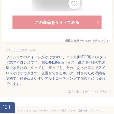
この商品をサイトでみる
価格と在庫を
Amazon
でチェック
>>
ひろよしよし(50代・女性)
ワイシャツのアイロンがかけやすい、ニトリ(NITORI) のスタン
ド式アイロン台です。106x84x84cmサイズ、高さを4段階で調
整できるため、立っても、座っても、自分にあった高さでアイ
ロンがけができます。仮置きできるホルダー付きのため収納も
便利で、熱を伝えやすいアルミコーティングで耐久性にも優れ
ています。
全てのおすすめコメント
(
1
件)
>
12th
東谷 アイロン台L その他インテリア・寝具 グリーン 送料無料 ブランド 洋食器 高級 おしゃれ かわいい 豪華 モダン 人気 おすすめ 結婚 引き出物 ギフト