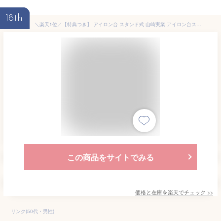
18th
＼楽天1位／【特典つき】 アイロン台 スタンド式 山崎実業 アイロン台スタンド おしゃれ 人体型アイロン台 スタンド式アイロン台 プレミアム アルミコート 折りたたみ 高さ調節 仕上げ馬 スリム 立ったまま スチームアイロン かけやすい コンパクト 母の日 7317 netc5
この商品をサイトでみる
価格と在庫を
楽天
でチェック
>>
リンク(50代・男性)