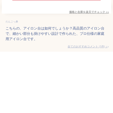
価格と在庫を
楽天
でチェック
>>
だんごっ鼻
こちらの、アイロン台は如何でしょうか？高品質のアイロン台
で、細かい部分も掛けやすい設計で作られた、プロ仕様の家庭
用アイロン台です。
全てのおすすめコメント
(
1
件)
>