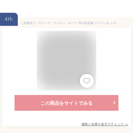
4th
＼特典あり／サイトウ・アイロン・ボード HS-06[斎藤 アイロン台 スタンド式 大きい サイズ プロ 仕様 立ったまま スタンド 高め 高さ調整 ぐらつかない 棚付き 使いやすい 人型 人体型 ズボン 折りたたみ 日本製] 即納
この商品をサイトでみる
価格と在庫を
楽天
でチェック
>>