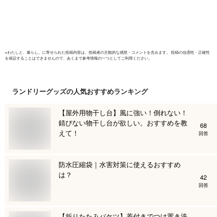
アイロンスタンド ス
タンド スタンドアイ
ロン台 コンパクト
アイロン]
※
わたしと、暮らし。
に寄せられた投稿内容は、投稿者の主観的な感想・コメントを含みます。 投稿の信憑性・正確性
を保証することはできませんので、あくまで参考情報の一つとしてご利用ください。
ランドリーグッズ
の人気おすすめランキング
【屋外用物干し台】風に強い！倒れない！
錆びない物干し台が欲しい。おすすめを教
68
えて！
回答
防水圧縮袋｜水害対策に使えるおすすめ
は？
42
回答
【折りたたみバケツ】蓋付きでつけ置き洗