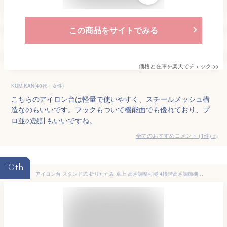
この商品をサイトでみる
価格と在庫を
楽天
でチェック
>>
KUMIKAN(40代・女性)
こちらのアイロン台は軽量で使いやすく、スチールメッシュ構
造なのもいいです。フックもついて機能面でも優れており、プ
ロ並の設計もいいですね。
全てのおすすめコメント
(
1
件)
>
10th
アイロン台 スタンド式 折りたたみ 卓上 高さ調整可能 4段階高さ調節機能 軽量 軽くて丈夫 省スペース 送料無料