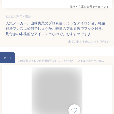
価格と在庫を
楽天
でチェック
>>
どんどん(50代・男性)
人気メーカー、山崎実業のプロも使うようなアイロン台、軽量
解決プレスは如何でしょうか。軽量のアルミ製でフック付き、
足付きの本格的なアイロン台なので、おすすめですよ！
全てのおすすめコメント
(
1
件)
>
9th
山崎実業 アイロン台 軽量解決プレス フック付き （ アイロン掛け ハンガーフック シャツ アイロン 台 作業台 スチールメッシュ構造 軽量 ハンガー フック ボトム プロ並み クローゼット 収納 山崎実業 山実 ）