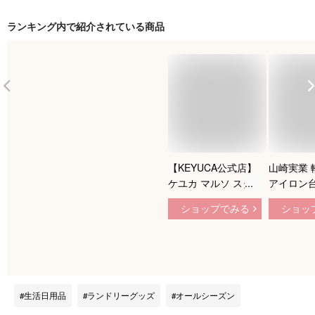
ランキング内で紹介されている商品
【KEYUCA公式店】
山崎実業 
ケユカ マルソ スタ
アイロン台
ンド式アイロン台[お
き 選べる
ショップでみる
ショッ
しゃれ アイロン台
シュあて
シンプル デザイン
たみ コン
スタンド式 オシャレ
い 軽量 
折りたたみ 高さ調節
け 人体型
たためる 折り畳み
吊り下げ 
折りたためる 折り畳
猫 アルミ
生活日用品
ランドリーグッズ
オールシーズン
める アイロンボード