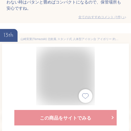
わない時はバタンと畳めばコンパクトになるので、保管場所も
安心ですね。
全てのおすすめコメント
(
1
件)
>
13th
山崎実業(Yamazaki) 北欧風 スタンド式 人体型アイロン台 アイボリー 約90X37X25～78cm 暮らしの定番 高さ調節 スチールメッシュ 3958
この商品をサイトでみる