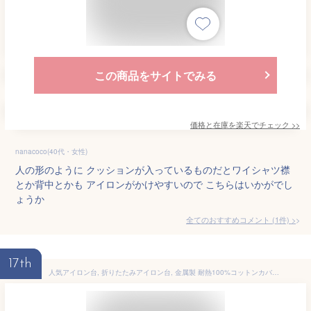
この商品をサイトでみる
価格と在庫を
楽天
でチェック
>>
nanacoco(40代・女性)
人の形のように クッションが入っているものだとワイシャツ襟
とか背中とかも アイロンがかけやすいので こちらはいかがでし
ょうか
全てのおすすめコメント
(
1
件)
>
17th
人気アイロン台, 折りたたみアイロン台, 金属製 耐熱100%コットンカバー付き アイロン置き場付き, 収納フック付き 81x30x15cm ブラック コンパクト, 旅行・寝室・洗濯機上で使用可能