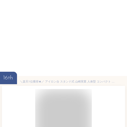
16th
＼楽天1位獲得★／ アイロン台 スタンド式 山崎実業 人体型 コンパクト かわいい 高さ調節 スチーム アイボリー 幅90 昇降式 小花柄 おしゃれ 北欧 雑貨 シャツ Yシャツ アイロンがけ スタンド 暮らしの定番 yamazaki 3958 arco