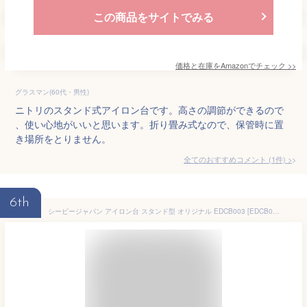
この商品をサイトでみる
価格と在庫を
Amazon
でチェック
>>
グラスマン(60代・男性)
ニトリのスタンド式アイロン台です。高さの調節ができるので
、使い心地がいいと思います。折り畳み式なので、保管時に置
き場所をとりません。
全てのおすすめコメント
(
1
件)
>
6th
シービージャパン アイロン台 スタンド型 オリジナル EDCB003 [EDCB003]