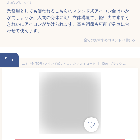
chai(50代・女性)
業務用としても使われるこちらのスタンド式アイロン台はいか
がでしょうか。人間の身体に近い立体構造で、軽い力で素早く
きれいにアイロンがかけられます。高さ調節も可能で身長に合
わせて使えます。
全てのおすすめコメント
(
1
件)
>
5th
ニトリ(NITORI) スタンド式アイロン台 アルミコート HI HS01 ブラック 幅106×奥行35×高さ68~84cm 8500939