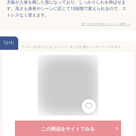
天板が人体を模した形になっており、しっかりしわを伸ばせま
す。高さも身長やシーンに応じて13段階で変えられるので、ス
トレスなく使えます。
全てのおすすめコメント
(
6
件)
>
19th
アイロン台 折りたたみ コンパクト 卓上人型 脚付 ハンガーフック付 吊り下げ コンパクト収納 アルミコーティング シャツ ブラウス 袖口 肩 首周り アイロン掛け 卓上用 折り畳み 新生活 人型アイロン 1530D-12 *
この商品をサイトでみる