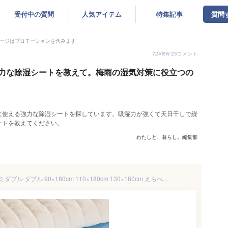
受付中の質問
人気アイテム
特集記事
質問
ージはプロモーションを含みます
72
View
23
コメント
力な除湿シートを教えて。梅雨の湿気対策に役立つの
に使える強力な除湿シートを探しています。吸湿力が強くて天日干しで繰
ートを教えてください。
わたしと、暮らし。編集部
除湿シート 洗える シングル セミダブル ダブル 90×180cm 110×180cm 130×180cm えらべる3サイズ 吸湿 除湿マット 結露防止 調湿 シリカゲル 布団 ベッド 湿気取り 湿気対策 結露対策 A734