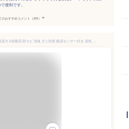
ので便利です。
てのおすすめコメント（3件）
クモリ(Kumori) 除湿シート 高吸湿力 2倍吸湿 防カビ 消臭 ダニ対策 吸湿センサー付き 湿気 結露対策 梅雨対策 吸湿シート 寝具用除湿マット