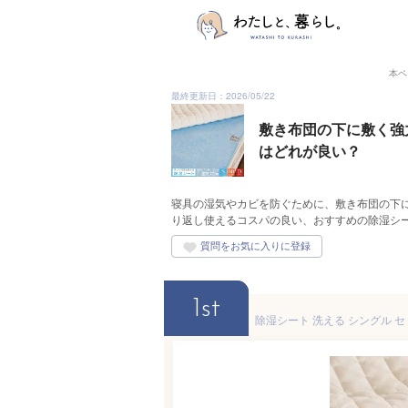
本ペ
最終更新日：2026/05/22
敷き布団の下に敷く強
はどれが良い？
寝具の湿気やカビを防ぐために、敷き布団の下
り返し使えるコスパの良い、おすすめの除湿シ
1st