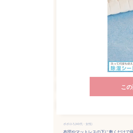
この
ポポロろ(40代・女性)
布団やマットレスの下に敷くだけで