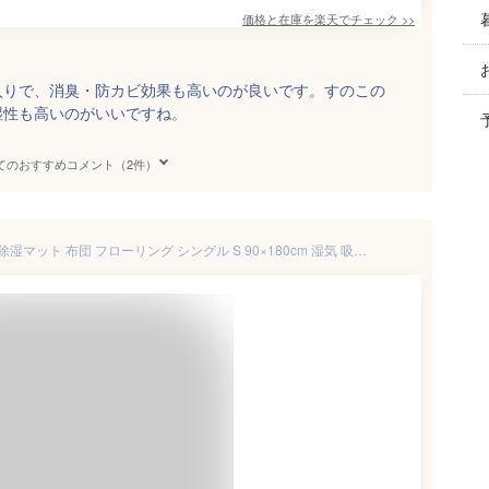
価格と在庫を
楽天
でチェック
>>
入りで、消臭・防カビ効果も高いのが良いです。すのこの
湿性も高いのがいいですね。
てのおすすめコメント（2件）
洗える 除湿パッド 除湿シート 除湿マット 布団 フローリング シングル S 90×180cm 湿気 吸収 カビ対策 湿気対策 消臭 抗菌 梅雨対策 マットレス マットレス下 ベッド 敷きパッド 押し入れ 敷き 布団 下に敷く シート 吸湿マット 湿気取りシート 結露防止シート 送料無料