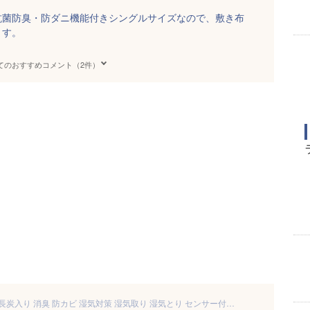
抗菌防臭・防ダニ機能付きシングルサイズなので、敷き布
ます。
てのおすすめコメント（2件）
除湿シート 洗える シングル 備長炭入り 消臭 防カビ 湿気対策 湿気取り 湿気とり センサー付き 吸湿シート 調湿シート 除湿マット 吸湿マット 消臭シート 梅雨 布団 カビ対策 結露防止 すのこの代わりに 90×180cm 【送料無料】