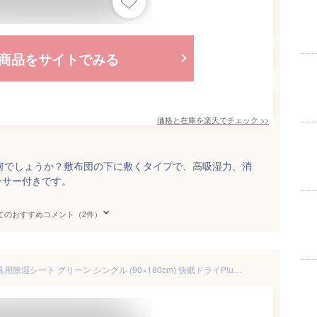
商品をサイトでみる
価格と在庫を
楽天
でチェック
>>
は如何でしょうか？敷布団の下に敷くタイプで、高吸湿力、消
ンサー付きです。
てのおすすめコメント（2件）
テイジン 帝人フロンティア 寝具用除湿シート グリーン シングル (90×180cm) 快眠ドライPlus 防ダニ抗菌防臭 日本製 ベルオアシス 88200123