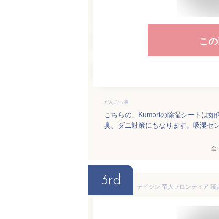
この
だんごっ鼻
こちらの、Kumoriの除湿シート
臭、ダニ対策にもなります。吸湿セ
全
3rd