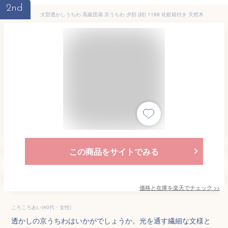
2nd
大型透かしうちわ 高級団扇 京うちわ 夕顔 (紺) 1168 化粧箱付き 天然木
この商品をサイトでみる
価格と在庫を
楽天
でチェック
>>
ころころあい(40代・女性)
透かしの京うちわはいかがでしょうか。光を通す繊細な文様と