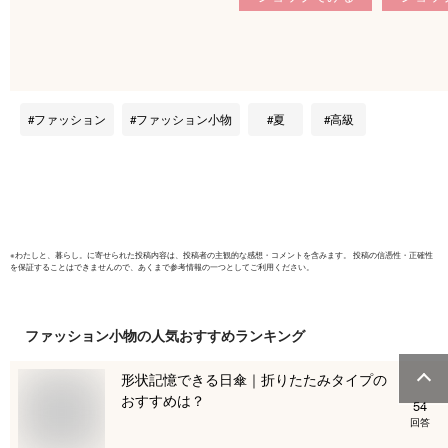
丸亀竹うちわ 夏祭り
付き 天然
の浴衣姿に 讃岐のお
土産物として 伝統工
芸品 納涼グッズ 竹
和紙 小判うちわ 和
装 和服 父の日 お父
ファッション
ファッション小物
夏
高級
さん お義父さん ギ
フト 贈り物 プレゼ
ント 四国 香川 讃岐
丸亀 竹製 涼 金魚 う
さぎ
※
わたしと、暮らし。
に寄せられた投稿内容は、投稿者の主観的な感想・コメントを含みます。 投稿の信憑性・正確性
を保証することはできませんので、あくまで参考情報の一つとしてご利用ください。
ファッション小物
の人気おすすめランキング
形状記憶できる日傘｜折りたたみタイプの
おすすめは？
54
回答