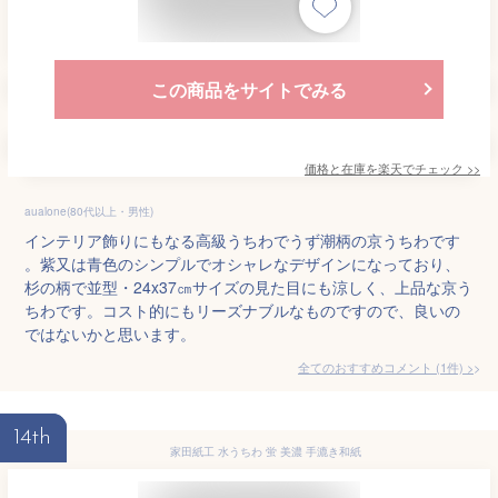
この商品をサイトでみる
価格と在庫を
楽天
でチェック
>>
aualone(80代以上・男性)
インテリア飾りにもなる高級うちわでうず潮柄の京うちわです
。紫又は青色のシンプルでオシャレなデザインになっており、
杉の柄で並型・24x37㎝サイズの見た目にも涼しく、上品な京う
ちわです。コスト的にもリーズナブルなものですので、良いの
ではないかと思います。
全てのおすすめコメント
(
1
件)
>
14th
家田紙工 水うちわ 蛍 美濃 手漉き和紙