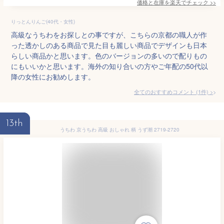
価格と在庫を
楽天
でチェック
>>
りっとんりんご(40代・女性)
高級なうちわをお探しとの事ですが、こちらの京都の職人が作
った透かしのある商品で見た目も麗しい商品でデザインも日本
らしい商品かと思います。色のバージョンの多いので配りもの
にもいいかと思います。海外の知り合いの方やご年配の50代以
降の女性にお勧めします。
全てのおすすめコメント
(
1
件)
>
13th
うちわ 京うちわ 高級 おしゃれ 柄 うず潮 2719-2720