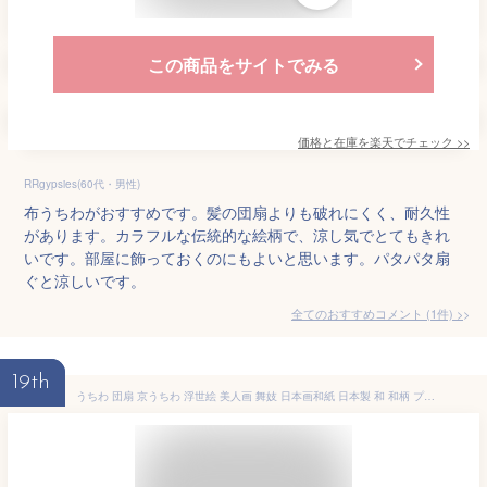
この商品をサイトでみる
価格と在庫を
楽天
でチェック
>>
RRgypsies(60代・男性)
布うちわがおすすめです。髪の団扇よりも破れにくく、耐久性
があります。カラフルな伝統的な絵柄で、涼し気でとてもきれ
いです。部屋に飾っておくのにもよいと思います。パタパタ扇
ぐと涼しいです。
全てのおすすめコメント
(
1
件)
>
19th
うちわ 団扇 京うちわ 浮世絵 美人画 舞妓 日本画和紙 日本製 和 和柄 プレゼント インテリア お土産 光園美人 扇子 桜 京舞妓 枝垂れ桜 fun ukiyoe sakura