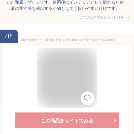
いた和風デザインです。使用後はインテリアとして飾れるため
、夏の季節感を演出する小物としても扱いやすい仕様です。
全てのおすすめコメント
(
1
件)
>
7th
讃岐の伝統工芸 一貫張り 竹製うちわ 丸亀うちわ弘法大使伝来の讃岐伝統工芸品 柿渋 本物志向の方におすすめ 耐久性バツグン 飲食店でも大人気 キャンプやアウトドアにもおすすめ 丸亀竹うちわ 瀬戸内国際芸術祭で人気の逸品
この商品をサイトでみる