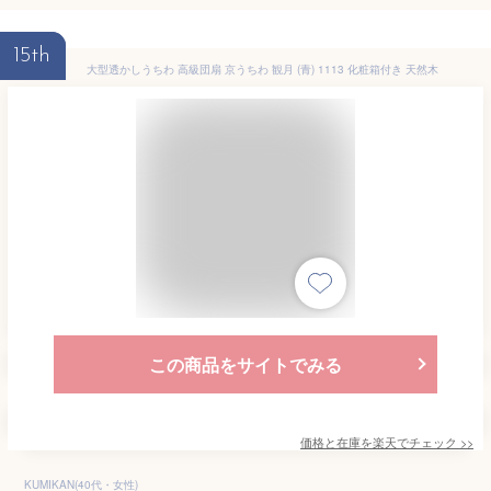
15th
大型透かしうちわ 高級団扇 京うちわ 観月 (青) 1113 化粧箱付き 天然木
この商品をサイトでみる
価格と在庫を
楽天
でチェック
>>
KUMIKAN(40代・女性)