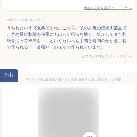
価格と在庫を
楽天
でチェック
>>
ポルカドット(50代・女性)
うちわといえば丸亀ですね。こちら、その丸亀の伝統工芸品で
、竹の骨に和紙を何重にもはって柿渋を塗り、乾かしてまた和
紙をはって柿渋を……というたいへん手間と時間のかかる工程
で作られる「一貫張り」の技法で作られています。
全てのおすすめコメント
(
1
件)
>
8th
京うちわ 阿以波 並型片透うちわ 朝顔 夏飾り 伝統工芸品 あいば 京都