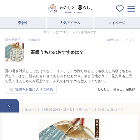
受付中
人気アイテム
マイページ
本ページはプロモーションを含みます
最終更新日：2026/06/01
69
View
28
コメント
高級うちわのおすすめは？
夏の暑さ対策としてだけでなく、インテリアや贈り物としても映える高級うちわを
探しています。浴衣に合わせておしゃれなものや、扇ぎ心地が良く、見た目も上品
で長く使えるものが理想です。人気のおすすめを教えてください。
わたしと、暮らし。編集部
1st
丸亀竹うちわ【和柄全20柄・日本製】手作りのうちわ 讃岐の丸亀竹うちわ 夏祭りの浴衣姿に 讃岐のお土産物として 伝統工芸品 納涼グッズ 竹 和紙 小判うちわ 和装 和服 父の日 お父さん お義父さん ギフト 贈り物 プレゼント 四国 香川 讃岐 丸亀 竹製 涼 金魚 うさぎ