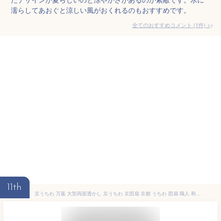
濡らしてあおぐと涼しい風がおくれるのもおすすめです。
全てのおすすめコメント
(
1
件)
>
11th
京うちわ 万葉 大型両面透かし 京うちわ 京団扇 京都 うちわ 団扇 職人 和紙 和風 和柄 和モダン 箱入り おしゃれ インテリア 贈り物 お土産 海外 プレゼント 日本製 国産 ナチュラル シンプル 北欧 レトロ 西海岸 ミッドセンチュリー megl