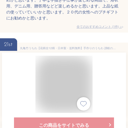
用、デニム用、贈答用などど楽しめるかと思います。上品な紙
の使っていていいかと思います。２０代の女性へのプチギフト
にお勧めかと思います。
全てのおすすめコメント
(
1
件)
>
21st
丸亀竹うちわ【花柄全12柄・日本製・送料無料】手作りのうちわ 讃岐の丸亀竹うちわ 夏祭りの浴衣姿に 讃岐のお土産物として 伝統工芸品 納涼グッズ 竹 和紙 小判うちわ 和装 和服
この商品をサイトでみる