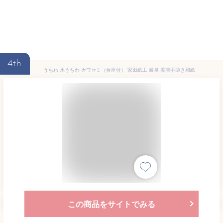
4th
うちわ 水うちわ カワセミ（台座付） 家田紙工 岐阜 美濃手漉き和紙
この商品をサイトでみる