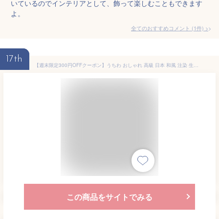
いているのでインテリアとして、飾って楽しむこともできます
よ。
全てのおすすめコメント
(
1
件)
>
17th
【週末限定300円OFFクーポン】うちわ おしゃれ 高級 日本 和風 注染 生地 22cm×35.5cm 夏 プレゼント ギフト レディース 父の日 海外土産 竹 うちわ 団扇 てぬぐい 夏祭り 浴衣 布うちわ 伝統工芸 蓮 金魚 朝顔 あじさい さくら 猫 kenema
この商品をサイトでみる