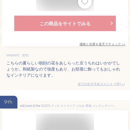
この商品をサイトでみる
価格と在庫を
楽天
でチェック
>>
chai(50代・女性)
こちらの夏らしい朝顔の花をあしらった京うちわはいかがでし
ょうか。和紙製なので強度もあり、お部屋に飾ってもおしゃれ
なインテリアになります。
全てのおすすめコメント
(
1
件)
>
9th
■新品■未使用■ GUCCI グッチ ストライプ うちわ 団扇 メンズ レディース ブルー系×ブラウン系 AV1779