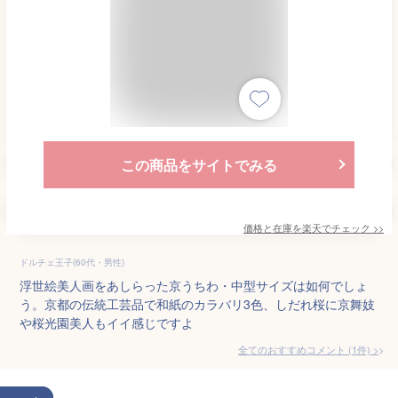
この商品をサイトでみる
価格と在庫を
楽天
でチェック
>>
ドルチェ王子(60代・男性)
浮世絵美人画をあしらった京うちわ・中型サイズは如何でしょ
う。京都の伝統工芸品で和紙のカラバリ3色、しだれ桜に京舞妓
や桜光園美人もイイ感じですよ
全てのおすすめコメント
(
1
件)
>