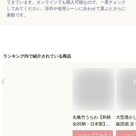
てきています。オンラインでも購入可能なので、一度チェック
してみてください。浴衣や使用シーンに合わせて選ぶとさらに
素敵です。
ランキング内で紹介されている商品
丸亀竹うちわ【和柄
大型透かし
全20柄・日本製】手
級団扇 京
作りのうちわ 讃岐の
顔 (紺) 1
ショップでみる
ショッ