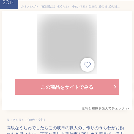
20th
カミノシゴト（家田紙工）水うちわ 小丸（1枚）台座付 父の日 父の日ギフト 氷水 涼しい 夏 雁皮紙 がんぴし 美濃 手漉き 和紙 手作り 職人 丈夫 上質 高品質 祭 水遊び 川 山 レトロ 和風 古風 国産 日本製 日本産 美しい 伝統 綺麗 岐阜
この商品をサイトでみる
価格と在庫を
楽天
でチェック
>>
りっとんりんご(40代・女性)
高級なうちわでしたらこの岐阜の職人の手作りのうちわがお勧
めかと思います。丁寧な手描き手仕事が楽しめる商品で、浴衣