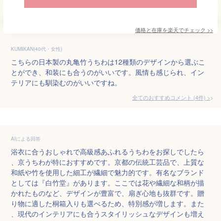
価格と在庫を
楽天
でチェック
>>
KUMIKAN(40代・女性)
こちらの日本製の丸亀竹うちわは12種類のデザインから選ぶこ
とができ、和装にも合うのがいいです。風情も感じられ、イン
テリアにも馴染むのがいいですね。
全てのおすすめコメント
(
4
件)
>
AIによる回答
浴衣に合うおしゃれで高級感あふれるうちわをお探しでしたら
、京うちわが特におすすめです。京都の伝統工芸品で、上質な
和紙や竹を使用した細工が繊細で魅力的です。有名なブランド
としては『白竹堂』があります。ここでは花や繊細な和柄が描
かれたものなど、デザインが豊富で、扇ぎ心地も抜群です。贈
り物に適した桐箱入りも選べるため、特別感が増します。また
、現代のインテリアにも合うスタイリッシュなデザインも増え