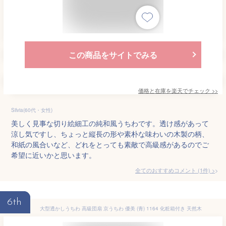
この商品をサイトでみる
価格と在庫を
楽天
でチェック
>>
Silvia(60代・女性)
美しく見事な切り絵細工の純和風うちわです。透け感があって
涼し気ですし、ちょっと縦長の形や素朴な味わいの木製の柄、
和紙の風合いなど、どれをとっても素敵で高級感があるのでご
希望に近いかと思います。
全てのおすすめコメント
(
1
件)
>
6th
大型透かしうちわ 高級団扇 京うちわ 優美 (青) 1164 化粧箱付き 天然木