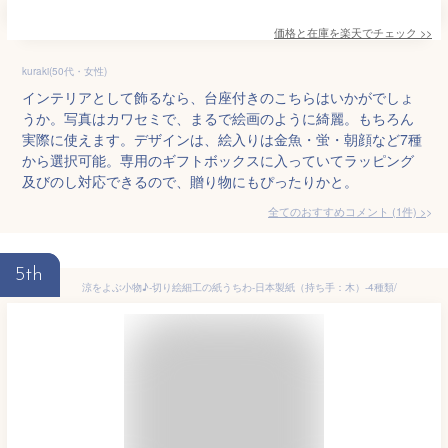
価格と在庫を
楽天
でチェック
>>
kuraki(50代・女性)
インテリアとして飾るなら、台座付きのこちらはいかがでしょ
うか。写真はカワセミで、まるで絵画のように綺麗。もちろん
実際に使えます。デザインは、絵入りは金魚・蛍・朝顔など7種
から選択可能。専用のギフトボックスに入っていてラッピング
及びのし対応できるので、贈り物にもぴったりかと。
全てのおすすめコメント
(
1
件)
>
5th
涼をよぶ小物♪-切り絵細工の紙うちわ-日本製紙（持ち手：木）-4種類/