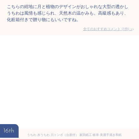
こちらの紺地に月と植物のデザインがおしゃれな大型の透かし
うちわは風情も感じられ、天然木の温かみも。高級感もあり、
化粧箱付きで贈り物にもいいですね。
全てのおすすめコメント
(
1
件)
>
16th
うちわ 水うちわ 川トンボ（台座付） 家田紙工 岐阜 美濃手漉き和紙