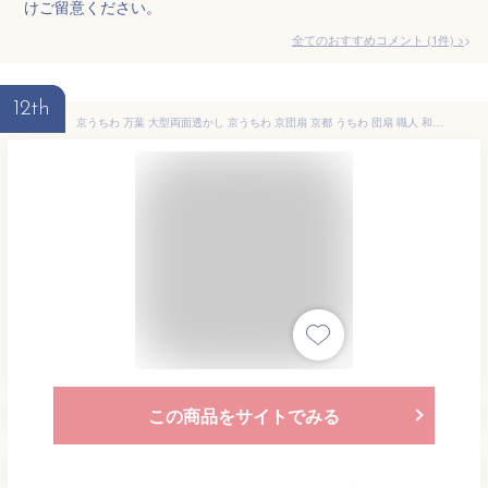
けご留意ください。
全てのおすすめコメント
(
1
件)
>
12th
京うちわ 万葉 大型両面透かし 京うちわ 京団扇 京都 うちわ 団扇 職人 和紙 和風 和柄 和モダン 箱入り おしゃれ インテリア 贈り物 お土産 海外 プレゼント 日本製 国産 ナチュラル シンプル 北欧 レトロ 西海岸 ミッドセンチュリー megl
この商品をサイトでみる