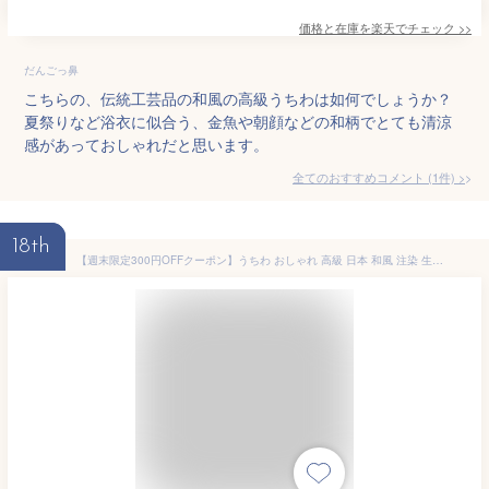
価格と在庫を
楽天
でチェック
>>
だんごっ鼻
こちらの、伝統工芸品の和風の高級うちわは如何でしょうか？
夏祭りなど浴衣に似合う、金魚や朝顔などの和柄でとても清涼
感があっておしゃれだと思います。
全てのおすすめコメント
(
1
件)
>
18th
【週末限定300円OFFクーポン】うちわ おしゃれ 高級 日本 和風 注染 生地 22cm×35.5cm 夏 プレゼント ギフト レディース 父の日 海外土産 竹 うちわ 団扇 てぬぐい 夏祭り 浴衣 布うちわ 伝統工芸 動物 植物 カエル レモン ハイビスカス 朝顔 kenema