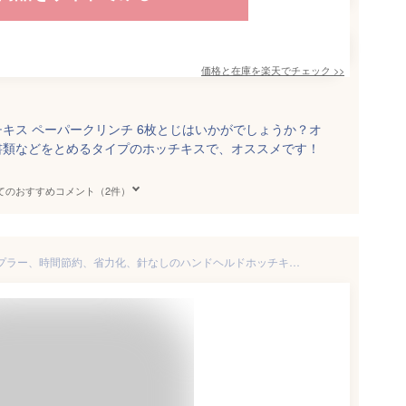
価格と在庫を
楽天
でチェック
>>
キス ペーパークリンチ 6枚とじはいかがでしょうか？オ
書類などをとめるタイプのホッチキスで、オススメです！
てのおすすめコメント（2件）
DXMRWJ 拘束力のあるステープラー、時間節約、省力化、針なしのハンドヘルドホッチキス、ポータブル (Color : C)