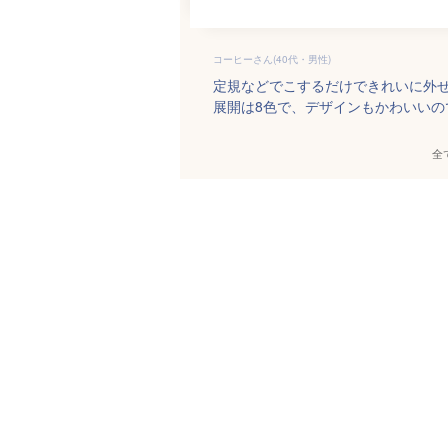
コーヒーさん(40代・男性)
定規などでこするだけできれいに外
展開は8色で、デザインもかわいいの
全