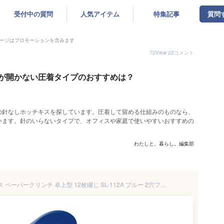
受付中の質問
人気アイテム
特集記事
質問
ージはプロモーションを含みます
72
View
22
コメント
が開かない圧着タイプのおすすめは？
の針なしホッチキスを探しています。圧着して留める仕組みのものなら、
います。針のいらないタイプで、オフィスや家庭で使いやすいおすすめの
わたしと、暮らし。編集部
プラス(PLUS) 針なしホッチキス ペーパークリンチ 卓上型 12枚綴じ SL-112A ブルー 2穴ファイリング対応ゲージ付 31-210