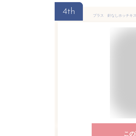
4th
プラス 針なしホッチキス 
この