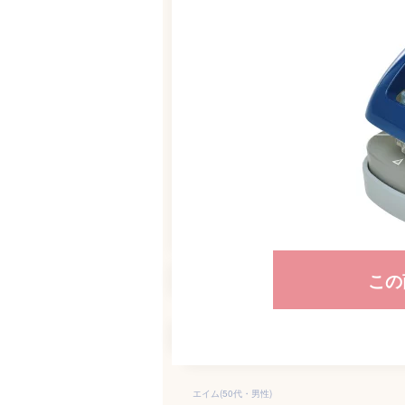
この
エイム(50代・男性)