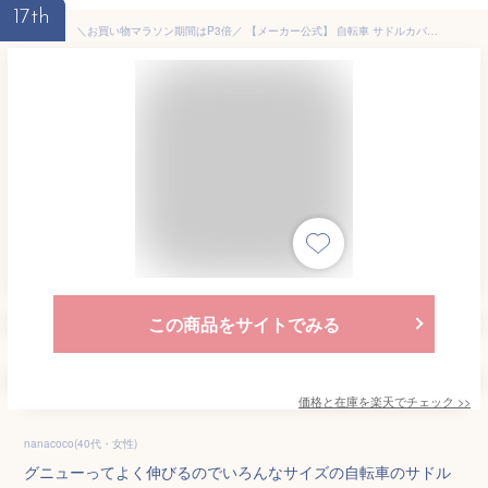
17th
＼お買い物マラソン期間はP3倍／ 【メーカー公式】 自転車 サドルカバー フィット スポーツ 防水 ロードバイク クロスバイク マウンテンバイク 伸びる ストレッチ 撥水 シートカバー レインカバー かっこいい 激安 おすすめ 川住製作所 KEIA kw239 【返品保証】
この商品をサイトでみる
価格と在庫を
楽天
でチェック
>>
nanacoco(40代・女性)
グニューってよく伸びるのでいろんなサイズの自転車のサドル