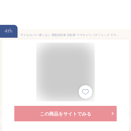
4th
サドルカバー 痛くない 電動自転車 自転車 ママチャリ パナソニック ヤマハ ギュットクルーム クッション 大型 低反発 ゲル 柔らかい クッション シティサイクル エアロバイク 通学用 サドル 交換 カバー 防水カバー付き ジェル 衝撃吸収
この商品をサイトでみる