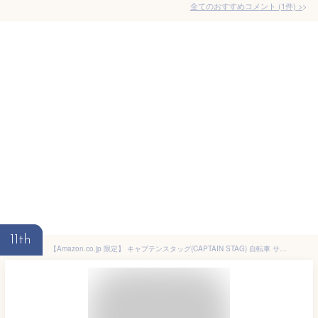
全てのおすすめコメント
(
1
件)
>
11th
【Amazon.co.jp 限定】 キャプテンスタッグ(CAPTAIN STAG) 自転車 サドルカバー 防水 ウルトラストレッチ スポーティ用 ブラック Y-7828 サドル幅16-27cm、サドル長さ29-33cm