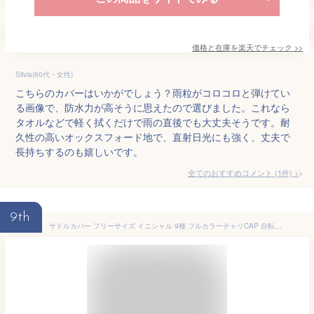
価格と在庫を
楽天
でチェック
>>
Silvia(60代・女性)
こちらのカバーはいかがでしょう？雨粒がコロコロと弾けてい
る画像で、防水力が高そうに思えたので選びました。これなら
タオルなどで軽く拭くだけで雨の直後でも大丈夫そうです。耐
久性の高いオックスフォード地で、直射日光にも強く、丈夫で
長持ちするのも嬉しいです。
全てのおすすめコメント
(
1
件)
>
9th
サドルカバー フリーサイズ イニシャル 9種 フルカラーチャリCAP 自転車カバー 着せ替え 撥水 雨 おもしろ ママチャリ 電動アシスト自転車 キズ 汚れ 防止 一般サイズ 大型サイズ フリーサイズ ギフト プレゼント