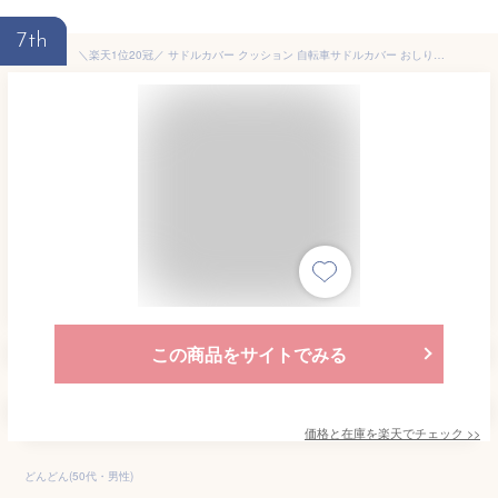
7th
＼楽天1位20冠／ サドルカバー クッション 自転車サドルカバー おしりが 痛くない 柔らかい 蒸れない 自転車 サドル カバー 交換 撥水 低反発 幅広 シリコン クロスバイク マウンテンバイク ロードバイク シティサイクル ママチャリ 電動自転車 エアロバイク 自転車用品
この商品をサイトでみる
価格と在庫を
楽天
でチェック
>>
どんどん(50代・男性)