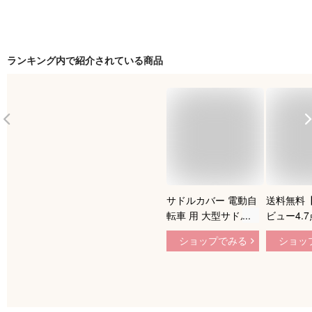
ランキング内で紹介されている商品
サドルカバー 電動自
送料無料
転車 用 大型サドル
ビュー4.
カバー のびーるチャ
カバー 一
ショップでみる
ショッ
リCAP BIG ビッグ
黒 厚手 
無地 シュリンク 大
破れ 劣化
型 ブラック ブラウ
よけ 防水
ン 防水 ブリヂスト
リ 電動自
ン ヤマハ パナソニ
車 シンプ