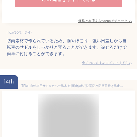
価格と在庫を
Amazon
でチェック
>>
nkzw(60代・男性)
防雨素材で作られているため、雨やほこり、強い日差しから自
転車のサドルをしっかりと守ることができます。被せるだけで
簡単に付けることができます。
全てのおすすめコメント
(
1
件)
>
14th
TRkin 自転車用サドルカバー防水 破損補修老朽防雨防水防塵日焼け防止電動自転車 自転車簡単伸縮防雪防雨カバーサドルカバー (ブラック)