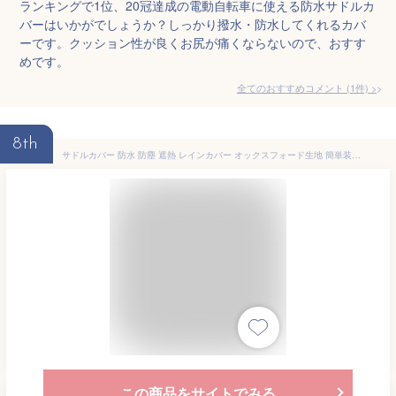
ランキングで1位、20冠達成の電動自転車に使える防水サドルカ
バーはいかがでしょうか？しっかり撥水・防水してくれるカバ
ーです。クッション性が良くお尻が痛くならないので、おすす
めです。
全てのおすすめコメント
(
1
件)
>
8th
サドルカバー 防水 防塵 遮熱 レインカバー オックスフォード生地 簡単装着 大型 雨よけ 劣化防止 通勤 通学 電動自転車 子供用自転車 無地 送料無料 安心 快適 速乾 耐久 直射日光対策 アウトドア 便利 おしゃれ 取り付け簡単 収納
この商品をサイトでみる