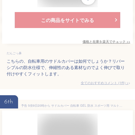
この商品をサイトでみる
価格と在庫を
楽天
でチェック
>>
だんごっ鼻
こちらの、自転車用のサドルカバーは如何でしょうか？リバー
シブルの防水仕様で、伸縮性のある素材なのでよく伸びで取り
付けやすくフィットします。
全てのおすすめコメント
(
1
件)
>
6th
予告 5倍9日20時から サドルカバー 自転車 GEL 防水 スポーツ用 マルト MARUTO GEL-スポーツ ブラック 大久保製作所 おしりが痛くない（ネ）ま