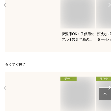
保温庫OK！子供用の
頑丈な2
アルミ製弁当箱のお
ター付ハ
すすめは？
クのおす
たい！
もうすぐ終了
受付中
受付中