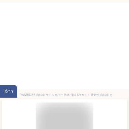
16th
YAARUJEE 自転車 サドルカバー 防水 伸縮 UVカット 通気性 自転車 カバー 補修 破れ 劣化 目隠し 雨よけ 電動自転車 日焼け防止 防雨 防塵 簡単装着 便利で軽量