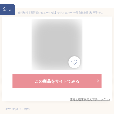
2nd
送料無料【高評価レビュー4.7点】サドルカバー 一般自転車用 黒 厚手 サドル 補修 破れ 劣化 目隠し 雨よけ 防水 ママチャリ 電動自転車 自転車 シンプル 伸縮 レインカバー サドル カバー 梅雨 保護 フィット 経年劣化 破れ隠し 自転車置場 雨ざらし
この商品をサイトでみる
価格と在庫を
楽天
でチェック
>>
strv.122(50代・男性)