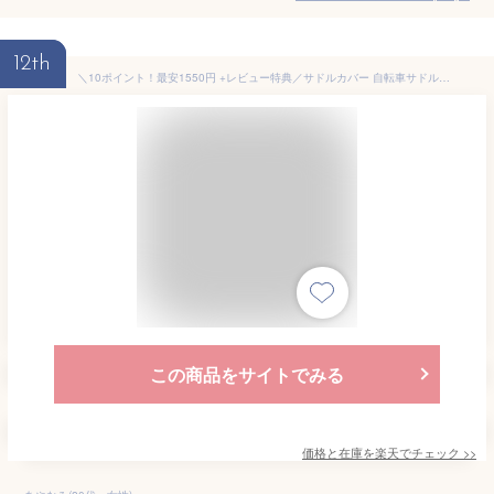
12th
＼10ポイント！最安1550円 +レビュー特典／サドルカバー 自転車サドルカバー クッション 超肉厚 お尻が痛くない 全くズレない 防水 低反発クッション 衝撃吸収 滑り止め 通気性 PU表地 ロードバイク クロスバイク マウンテンバイク対応 耐久性抜群
この商品をサイトでみる
価格と在庫を
楽天
でチェック
>>