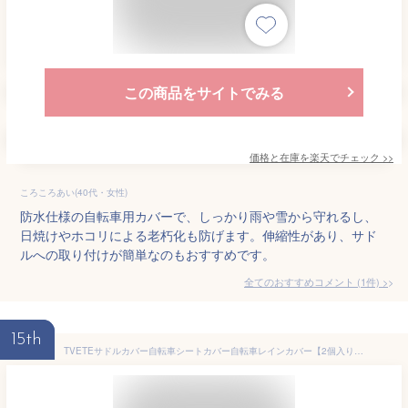
この商品をサイトでみる
価格と在庫を
楽天
でチェック
>>
ころころあい(40代・女性)
防水仕様の自転車用カバーで、しっかり雨や雪から守れるし、
日焼けやホコリによる老朽化も防げます。伸縮性があり、サド
ルへの取り付けが簡単なのもおすすめです。
全てのおすすめコメント
(
1
件)
>
15th
TVETEサドルカバー自転車シートカバー自転車レインカバー【2個入り】防水ダストカバーPVC自転車用日よけカバー自転車カバーゴムバンド付きサイクリングアクセサリー約29*27cmの自転車用…