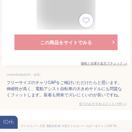
この商品をサイトでみる
価格と在庫を
楽天
でチェック
>>
LemonSoda(50代・女性)
フリーサイズのチャリCAPをご検討いただけたらと思います。
伸縮性が高く、電動アシスト自転車の大きめサドルにも問題な
くフィットします。装着も簡単でズレにくいのが良いですね。
全てのおすすめコメント
(
1
件)
>
10th
サドルカバー 大型 電動自転車 大型サドルカバー のびーるチャリCAP BIG ビッグ スヌーピー チャーリーブラウン ハッピーダンス SNOOPY Peanuts 防水 ブリヂストン ヤマハ パナソニック Gyutto ギュット Pass Baby bikkeサイクルカバー 電動アシスト ブラック ブラウン