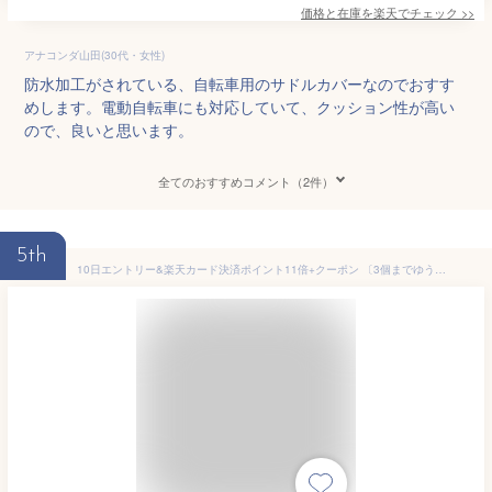
価格と在庫を
楽天
でチェック
>>
アナコンダ山田(30代・女性)
防水加工がされている、自転車用のサドルカバーなのでおすす
めします。電動自転車にも対応していて、クッション性が高い
ので、良いと思います。
全てのおすすめコメント（2件）
5th
10日エントリー&楽天カード決済ポイント11倍+クーポン 〔3個までゆうパケット〕 自転車用 サドルカバーフィット KW-228BK KW-228BR シティサイクル用 リバーシブル 撥水 防水 雨よけ 補修カバー 川住製作所