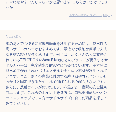
に合わせやすいんじゃないかと思います こちらはいかがでしょ
うか
全てのおすすめコメント
(
1
件)
>
AIによる回答
雨のあとでも快適に電動自転車を利用するためには、防水性の
高いサドルカバーがおすすめです。最近では収納が簡単で丈夫
な素材の製品が多くあります。例えば、たくさんの人に支持さ
れているTELOTIONやWest Bikingなどのブランドが提供するサ
ドルカバーは、完全防水で耐久性にも優れています。基本的に
撥水加工が施されたポリエステルやナイロン素材が利用されて
います。また、多くの商品に付属する縛り紐やゴムバンドがし
っかりと固定できるため、風で飛ばされる心配も少ないです。
さらに、反射ラインが付いたモデルを選ぶと、夜間の安全性も
向上します。これらのポイントを参考に、自転車用品店やオン
ラインショップでご自身のサドルサイズに合った商品を探して
みてください。