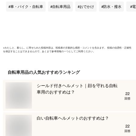
ック Gyutto ギュッ
インカバー
車・バイク・自転車
自転車用品
おでかけ
防水・撥水
電
ト Pass Baby bikke
カバー 梅
ビッケ 自転車カバー
ィット 経
サイクリングカバー
れ隠し 自
電動アシスト自転車
雨ざらし
アシスト自転車
※
わたしと、暮らし。
に寄せられた投稿内容は、投稿者の主観的な感想・コメントを含みます。 投稿の信憑性・正確性
を保証することはできませんので、あくまで参考情報の一つとしてご利用ください。
自転車用品
の人気おすすめランキング
シールド付きヘルメット｜顔を守れる自転
車用のおすすめは？
22
回答
白い自転車ヘルメットのおすすめは？
22
回答