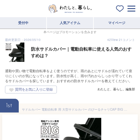
受付中
人気アイテム
マイページ
本ページはプロモーションを含みます
最終更新日：2026/05/10
42
View
21
コメント
防水サドルカバー｜電動自転車に使える人気のおす
すめは？
通勤や買い物で電動自転車をよく使うのですが、雨のあとにサドルが濡れていて座
りにくいのが気になっています。防水性が高く、雨や汚れからしっかり守ってくれ
るサドルカバーを探しています。おすすめの防水サドルカバーを教えてください。
わたしと、暮らし。編集部
1st
サドルカバー 電動自転車 用 大型サドルカバー のびーるチャリCAP BIG ビッグ 無地 シュリンク 大型 ブラック ブラウン 防水 ブリヂストン ヤマハ パナソニック Gyutto ギュット Pass Baby bikke ビッケ 自転車カバー サイクリングカバー 電動アシスト自転車 アシスト自転車