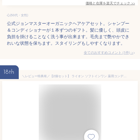
価格と在庫を
楽天
でチェック
>>
心(50代・女性)
公式ジョンマスターオーガニックヘアケアセット。シャンプー
＆コンディショナーが１本ずつのギフト。髪に優しく、頭皮に
負担を掛けることなく洗う事が出来ます。毛先まで艶やかでき
れいな状態を保ちます。スタイリングもしやすくなります。
全てのおすすめコメント
(
1
件)
>
18th
＼レビュー特典有／【2個セット】 ライオン ソフトインワン 薬用コンディショナーinシャンプー スッキリデオドラント ポンプ [単品内容量/520ml] | ソフトインワン シャンプー スッキリデオドラント 医薬部外品 ライオン オクトピロックス 髪 汚れ 頭皮 ケア