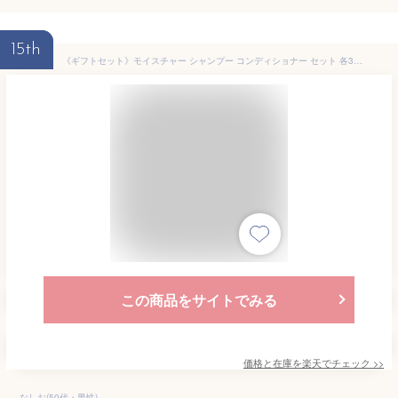
15th
《ギフトセット》モイスチャー シャンプー コンディショナー セット 各300g 髪質改善 頭皮ケア母の日 父の日 エイジングケア ヒト幹細胞 頭皮 40代 50代 年齢髪 髪 ハリ コシ ふんわり 頭皮に優しい 広がり 抑える アミノ酸 ケラチン ヘマチン 頭皮 乾燥 フケ 敏感肌
この商品をサイトでみる
価格と在庫を
楽天
でチェック
>>
なしお(50代・男性)