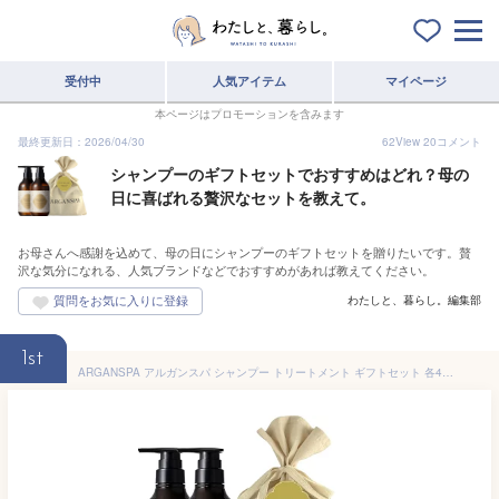
受付中
人気アイテム
マイページ
本ページはプロモーションを含みます
最終更新日：2026/04/30
62
View
20
コメント
シャンプーのギフトセットでおすすめはどれ？母の
日に喜ばれる贅沢なセットを教えて。
お母さんへ感謝を込めて、母の日にシャンプーのギフトセットを贈りたいです。贅
沢な気分になれる、人気ブランドなどでおすすめがあれば教えてください。
わたしと、暮らし。編集部
1st
ARGANSPA アルガンスパ シャンプー トリートメント ギフトセット 各470mL アルガンオイル 美容室専売 髪質改善 サロンシャンプー ヘアトリートメント オイルシャンプー ヘアオイル ヘアマスク ダメージケア 潤い 乾燥 保湿 美容成分 天然オイル