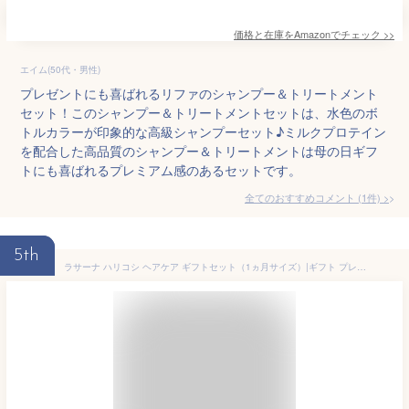
価格と在庫を
Amazon
でチェック
>>
エイム(50代・男性)
プレゼントにも喜ばれるリファのシャンプー＆トリートメント
セット！このシャンプー＆トリートメントセットは、水色のボ
トルカラーが印象的な高級シャンプーセット♪ミルクプロテイン
を配合した高品質のシャンプー＆トリートメントは母の日ギフ
トにも喜ばれるプレミアム感のあるセットです。
全てのおすすめコメント
(
1
件)
>
5th
ラサーナ ハリコシ ヘアケア ギフトセット（1ヵ月サイズ）|ギフト プレゼント お祝い 贈り物 プチギフト ふんわり ハリ コシ シャンプー トリートメント ヘア エッセンス 薬用 ボリューム トリートメント 母の日 奥さん 妻 奥様