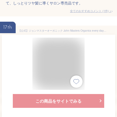
て、しっとりツヤ髪に導くサロン専売品です。
全てのおすすめコメント
(
1
件)
>
17th
【公式】ジョンマスターオーガニック John Masters Organics every day ヘアケアギフト|ジョンマスター ヘアケア シャンプー コンディショナー ギフトセット プレゼント 贈り物 男性 女性 母親 父親 ファミリー 艶髪 さらさら 母の日 ヘアケアセット
この商品をサイトでみる