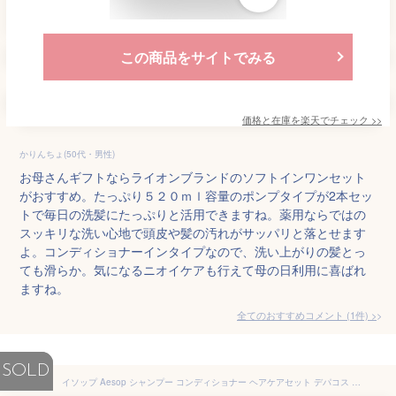
この商品をサイトでみる
価格と在庫を
楽天
でチェック
>>
かりんちょ(50代・男性)
お母さんギフトならライオンブランドのソフトインワンセット
がおすすめ。たっぷり５２０ｍｌ容量のポンプタイプが2本セッ
トで毎日の洗髪にたっぷりと活用できますね。薬用ならではの
スッキリな洗い心地で頭皮や髪の汚れがサッパリと落とせます
よ。コンディショナーインタイプなので、洗い上がりの髪とっ
ても滑らか。気になるニオイケアも行えて母の日利用に喜ばれ
ますね。
全てのおすすめコメント
(
1
件)
>
SOLD
イソップ Aesop シャンプー コンディショナー ヘアケアセット デパコス 女友達 誕生日 ギフトセット 【公式巾着＆BOX付き】 喜ばれるギフト 2026 香り 母の日