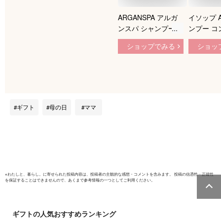
ARGANSPA アルガ
イソップ A
ンスパ シャンプー
ンプー コ
トリートメント ギフ
ナー ヘア
ショップでみる
ショッ
トセット 各470mL
デパコス 
アルガンオイル 美容
生日 ギフ
室専売 髪質改善 サ
【公式巾着
ロンシャンプー ヘア
き】 喜ば
トリートメント オイ
2026 香
ルシャンプー ヘアオ
イン ホワ
ギフト
母の日
ママ
イル ヘアマスク ダ
メージケア 潤い 乾
燥 保湿 美容成分 天
然オイル
※
わたしと、暮らし。
に寄せられた投稿内容は、投稿者の主観的な感想・コメントを含みます。 投稿の信憑性・正確性
を保証することはできませんので、あくまで参考情報の一つとしてご利用ください。
ギフト
の人気おすすめランキング