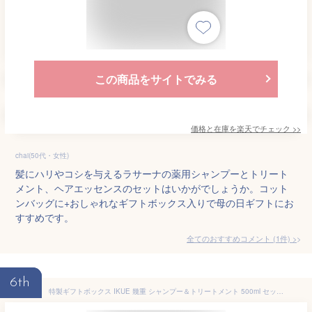
この商品をサイトでみる
価格と在庫を
楽天
でチェック
>>
chai(50代・女性)
髪にハリやコシを与えるラサーナの薬用シャンプーとトリート
メント、ヘアエッセンスのセットはいかがでしょうか。コット
ンバッグに+おしゃれなギフトボックス入りで母の日ギフトにお
すすめです。
全てのおすすめコメント
(
1
件)
>
6th
特製ギフトボックス IKUE 幾重 シャンプー＆トリートメント 500ml セット 清楚で柔らかいホワイトリリーの香り ギフトセット 女性 いい香り 敏感肌 シャンプートリートメント