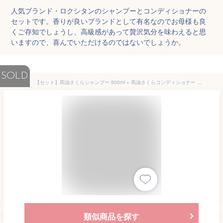
人気ブランド・ロクシタンのシャンプーとコンディショナーの
セットです。香りが良いブランドとして有名なのでお母様も良
くご存知でしょうし、高級感があって贅沢気分を味わえると思
いますので、喜んでいただけるのではないでしょうか。
SOLD
【セット】馬油さくらシャンプー 500ml + 馬油さくらコンディショナー 500ml - 馬油 ヘアケア 髪の毛 お風呂 バス 桜 さくら 春 ノンシリコン エタノールフリー 馬油 マコンブエキス セラススヨウコウ花エキス 泡 ギフト プレゼント 母の日 送料無料 敬老の日
類似商品を探す