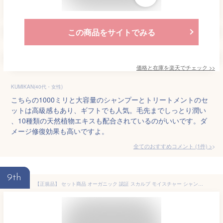
この商品をサイトでみる
価格と在庫を
楽天
でチェック
>>
KUMIKAN(40代・女性)
こちらの1000ミリと大容量のシャンプーとトリートメントのセ
ットは高級感もあり、ギフトでも人気。毛先までしっとり潤い
、10種類の天然植物エキスも配合されているのがいいです。ダ
メージ修復効果も高いですよ。
全てのおすすめコメント
(
1
件)
>
9th
【正規品】 セット商品 オーガニック 認証 スカルプ モイスチャー シャンプー コンディショナー ノンシリコン ダメージヘア 潤い 抜け毛 くせ毛 枝毛 予防 弱酸性 シャンプー ノンシリコン 頭皮ケア 乾燥 保湿 ピアンテフェリーチ 誕生日 プレゼント