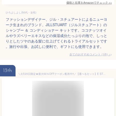
価格と在庫を
Amazon
でチェック
>>
ひろよしよし(50代・女性)
ファッションデザイナー、ジル・スチュアートによるニューヨ
ーク生まれのブランド、JILLSTUART（ジルスチュアート）の
シャンプー ＆ コンディショナー キットです。ココナッツオイ
ルやラズベリーエキスなどの保湿成分たっぷりの泡で、しっと
りとしたツヤのある髪に仕上げてくれるトライアルセットです
。旅行や出張、お試しに便利で、ギフトにも使用できます。
全てのおすすめコメント
(
1
件)
>
13th
＼3月20日限定★最大50％OFFクーポン配布中‼／【選べるセット】E STANDARD イイスタンダード シャンプー&トリートメント 各600ml スカルプ キューティクルニュートリション ダマスクローズ ポジティブリペア メデュラニュートリション 送料無料 E ボトルセット