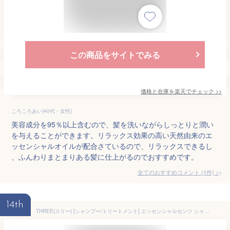
この商品をサイトでみる
価格と在庫を
楽天
でチェック
>>
ころころあい(40代・女性)
美容成分を95％以上含むので、髪を洗いながらしっとりと潤い
を与えることができます。リラックス効果の高い天然由来のエ
ッセンシャルオイルが配合さているので、リラックスできるし
、ふんわりまとまりある髪に仕上がるのでおすすめです。
全てのおすすめコメント
(
1
件)
>
14th
THREE(スリー) [シャンプー/トリートメント] エッセンシャルセンツ シャンプー & トリートメント トライアルキット S