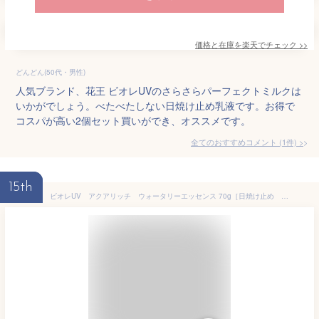
価格と在庫を
楽天
でチェック
>>
どんどん(50代・男性)
人気ブランド、花王 ビオレUVのさらさらパーフェクトミルクは
いかがでしょう。べたべたしない日焼け止め乳液です。お得で
コスパが高い2個セット買いができ、オススメです。
全てのおすすめコメント
(
1
件)
>
15th
ビオレUV アクアリッチ ウォータリーエッセンス 70g［日焼け止め 液体］