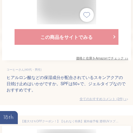
この商品をサイトでみる
価格と在庫を
Amazon
でチェック
>>
コーヒーさん(40代・男性)
ヒアルロン酸などの保湿成分が配合されているスキンアクアの
日焼け止めはいかがですか。SPFは50+で、ジェルタイプなので
おすすめです。
全てのおすすめコメント
(
2
件)
>
18th
【最大12％OFFクーポン！】【もれなく特典】紫外線予報 透明UVスプレーF 150g SPF50+ PA++++ UV耐水性★★ for family UV対策 UVケア 日焼け止め 日焼けどめ スプレー 子ども 紫外線対策 スキンケア UVカット ウォータープルーフ 石澤研究所