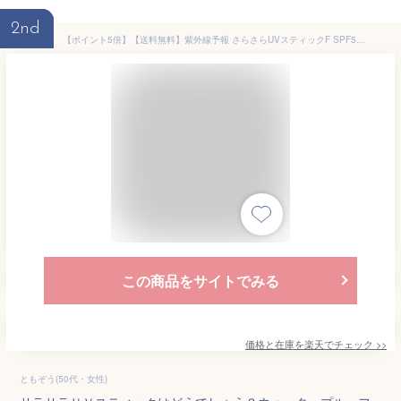
2nd
【ポイント5倍】【送料無料】紫外線予報 さらさらUVスティックF SPF50+/PA++++ 15g 石澤研究所 紫外線予報 日焼け止め ウォータープルーフ 子ども UVカット 無香料 デリケート 日やけ止め UV対策
この商品をサイトでみる
価格と在庫を
楽天
でチェック
>>
ともぞう(50代・女性)