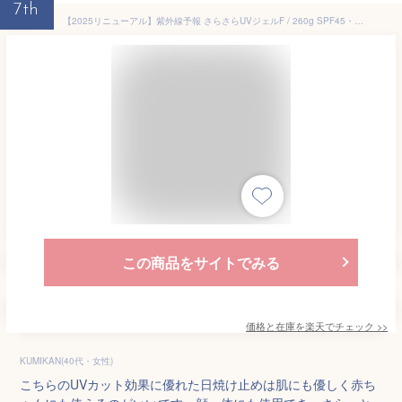
7th
【2025リニューアル】紫外線予報 さらさらUVジェルF / 260g SPF45・PA+++ 顔 体用 石澤研究所 キッズ＆ベビー 子ども 赤ちゃん 日焼け止め UVケア UVカット
この商品をサイトでみる
価格と在庫を
楽天
でチェック
>>
KUMIKAN(40代・女性)
こちらのUVカット効果に優れた日焼け止めは肌にも優しく赤ち