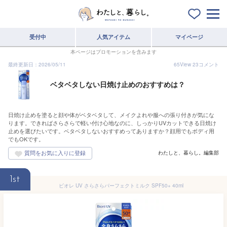
受付中
人気アイテム
マイページ
本ページはプロモーションを含みます
最終更新日：2026/05/11
65
View
23
コメント
ベタベタしない日焼け止めのおすすめは？
日焼け止めを塗ると顔や体がベタベタして、メイクよれや服への張り付きが気にな
ります。できればさらさらで軽い付け心地なのに、しっかりUVカットできる日焼け
止めを選びたいです。ベタベタしないおすすめってありますか？顔用でもボディ用
でもOKです。
わたしと、暮らし。編集部
1st
ビオレ UV さらさらパーフェクトミルク SPF50+ 40ml