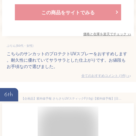
この商品をサイトでみる
価格と在庫を
楽天
でチェック
>>
ぷりん(50代・女性)
こちらのサンカットのプロテクトUVスプレーをおすすめします
。耐久性に優れていてサラサラとした仕上がりです。お値段も
お手頃なので選びました。
全てのおすすめコメント
(
1
件)
>
6th
【企画品】紫外線予報 さらさらUVスティックF(15g)【紫外線予報】[日焼け止め 1歳から さらさら SFP50+ PA++++ 顔 体]