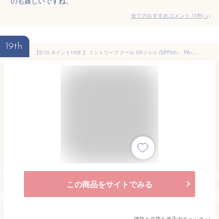
のも嬉しいですね。
全てのおすすめコメント
(
1
件)
>
19th
【5/10 ポイント10倍 】 ミントリープ クール UVジェル (SPF50+ PA++++) 40mL 【 ハウスオブローゼ 公式 】 日やけ止めジェル ボディケア クール 冷感 ひんやり cool 爽快 清涼感 べたつき 汗 すっきり さらさら きしまない 天然精油 ハーブ レモン ギフト 夏 サマー
この商品をサイトでみる
価格と在庫を
楽天
でチェック
>>