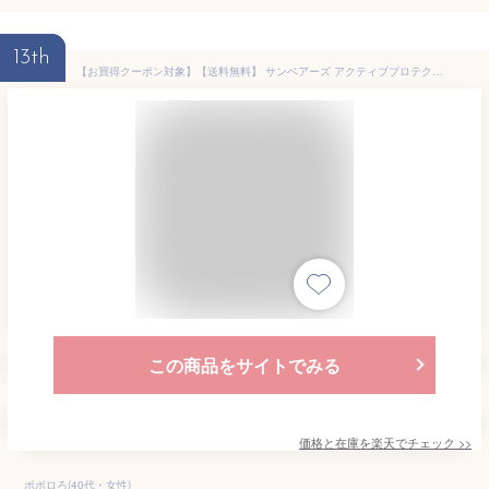
13th
【お買得クーポン対象】【送料無料】 サンベアーズ アクティブプロテクトクール 30g SPF50+・PA++++ 近江兄弟社 日焼け止め UV キャンプ 海水浴 お買い得
この商品をサイトでみる
価格と在庫を
楽天
でチェック
>>
ポポロろ(40代・女性)