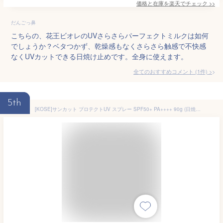
価格と在庫を
楽天
でチェック
>>
だんごっ鼻
こちらの、花王ビオレのUVさらさらパーフェクトミルクは如何
でしょうか？ベタつかず、乾燥感もなくさらさら触感で不快感
なくUVカットできる日焼け止めです。全身に使えます。
全てのおすすめコメント
(
1
件)
>
5th
[KOSE]サンカット プロテクトUV スプレー SPF50+ PA++++ 90g (日焼け止め 耐久性 さらさら 素肌感)