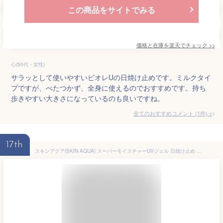
この商品をサイトでみる
価格と在庫を
楽天
でチェック
>>
心(50代・女性)
サラッとして使いやすいビオレUの日焼け止めです。ミルクタイ
プですが、べたつかず、全身に使えるのでおすすめです。持ち
歩きやすい大きさになっているのも良いですね。
全てのおすすめコメント
(
1
件)
>
17th
スキンアクア(SKIN AQUA) スーパーモイスチャーUVジェル 日焼け止め 110g (ヒアルロン酸配合UV、スーッと密着ジェル、SPF50+ PA++++)