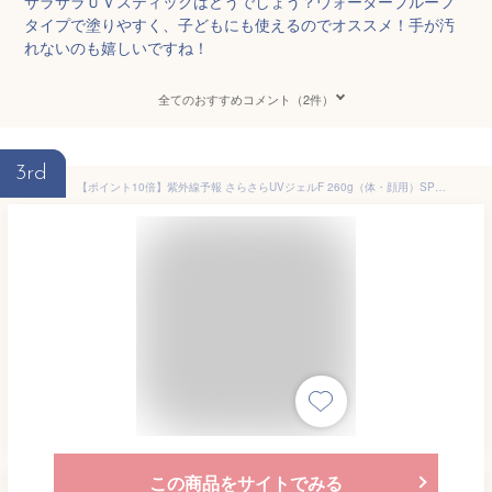
サラサラＵＶスティックはどうでしょう？ウォータープルーフ
タイプで塗りやすく、子どもにも使えるのでオススメ！手が汚
れないのも嬉しいですね！
全てのおすすめコメント（2件）
3rd
【ポイント10倍】紫外線予報 さらさらUVジェルF 260g（体・顔用）SPF45/PA+++ Famシリーズ 石澤研究所 子ども 日焼け止め キッズ UVケア ファミリー 日やけ止め UVカット【北海道 宅配 3980〜9799円のご注文は自動キャンセル】
この商品をサイトでみる