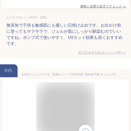
価格と在庫を
楽天
でチェック
>>
ミックスオレンジ(60代・女性)
無添加で子供も敏感肌にも優しい日焼け止めです。お出かけ前
に塗ってもサラサラで、ジェルが肌にしっかり馴染むのでいい
ですね。ポンプ式で使いやすく、UVカット効果も高くおすすめ
です。
全てのおすすめコメント
(
1
件)
>
9th
【2025リニューアル】【2個セット 1750円/個】紫外線予報 さらさらUVスティックF SPF50+ PA++++ 15g 顔 体用 石澤研究所 キッズ＆ベビー 子ども 赤ちゃん 日焼け止め UVケア UVカット