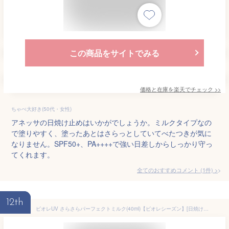
この商品をサイトでみる
価格と在庫を
楽天
でチェック
>>
ちゃぺ大好き(50代・女性)
アネッサの日焼け止めはいかがでしょうか。ミルクタイプなの
で塗りやすく、塗ったあとはさらっとしていてべたつきが気に
なりません。SPF50+、PA++++で強い日差しからしっかり守っ
てくれます。
全てのおすすめコメント
(
1
件)
>
12th
ビオレUV さらさらパーフェクトミルク(40ml)【ビオレシーズン】[日焼け止め]