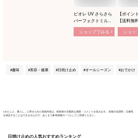
ビオレ UV さらさら
【ポイン
パーフェクトミルク
【送料無
SPF50+ 40ml
予報 さら
ショップでみる
ショッ
ティックF
SPF50+/P
石澤研究所
報 日焼け
ータープル
も UVカ
趣味
美容・健康
日焼け止め
オールシーズン
おでかけ
デリケート
め UV対策
※
わたしと、暮らし。
に寄せられた投稿内容は、投稿者の主観的な感想・コメントを含みます。 投稿の信憑性・正確性
を保証することはできませんので、あくまで参考情報の一つとしてご利用ください。
日焼け止め
の人気おすすめランキング