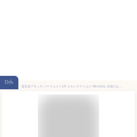
11th
資生堂アネッサ パーフェクトUV スキンケアミルク NA 60mL 日焼け止め 最強 SPF50+ PA++++ 顔 体 全身用 紫外線カット さらさら 潤い 美肌 オーシャンフレンドリ 美肌 話題 日焼け 人気 雑誌掲載 TV モデル 愛用 携帯 コンパクト ギフト