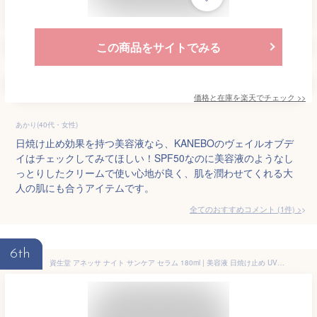
この商品をサイトでみる
価格と在庫を
楽天
でチェック
>>
あかり(40代・女性)
日焼け止め効果を持つ美容液なら、KANEBOのヴェイルオブデ
イはチェックしてみてほしい！SPF50なのに美容液のようなし
っとりしたクリームで使い心地が良く、肌を潤わせてくれる大
人の肌にも合うアイテムです。
全てのおすすめコメント
(
1
件)
>
6th
資生堂 アネッサ ナイト サンケア セラム 180ml | 美容液 日焼け止め UV対策 紫外線対策 外出 夏レジャー ビーチ 海水浴 日焼け止めミルク日焼けケア 日焼け防止クリーム 保湿