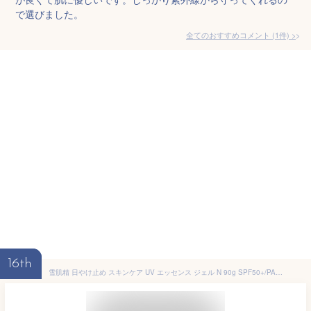
で選びました。
全てのおすすめコメント
(
1
件)
>
16th
雪肌精 日やけ止め スキンケア UV エッセンス ジェル N 90g SPF50+/PA++++ ウォータープルーフ 顔・からだ用 ハトムギ