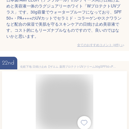
めと美容液一体のラグジュアリーホワイト「WプロテクトUVプ
ラス」です。30g容量でウォータープルーフになっており、SPF
50+・PA++++のUVカットでセラミド・コラーゲンやスクワラン
など配合の保湿で美肌を守るスキンケアの日焼け止め美容液で
す。コスト的にもリーズナブルなものですので、良いのではな
いかと思います。
全てのおすすめコメント
(
4
件)
>
22nd
化粧下地 日焼け止め【ザエム 薬用プロテクトUVクリーム30gSPF50+PA++++】UVクリーム 美容液 乳液 uvカット 化粧下地 美白ケア uvケア 無添加 白 下地 無香料 敏感肌 トーンアップ 保湿 シミ シワ 毛穴 メイクアップベース 美白クリーム 薬用