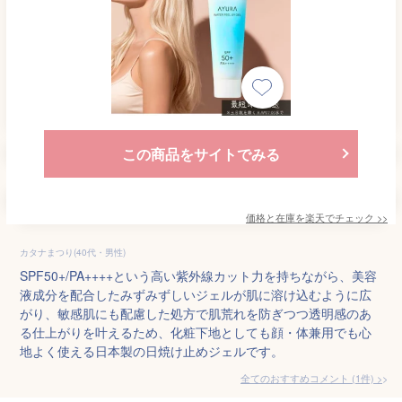
この商品をサイトでみる
価格と在庫を
楽天
でチェック
>>
カタナまつり(40代・男性)
SPF50+/PA++++という高い紫外線カット力を持ちながら、美容
液成分を配合したみずみずしいジェルが肌に溶け込むように広
がり、敏感肌にも配慮した処方で肌荒れを防ぎつつ透明感のあ
る仕上がりを叶えるため、化粧下地としても顔・体兼用でも心
地よく使える日本製の日焼け止めジェルです。
全てのおすすめコメント
(
1
件)
>