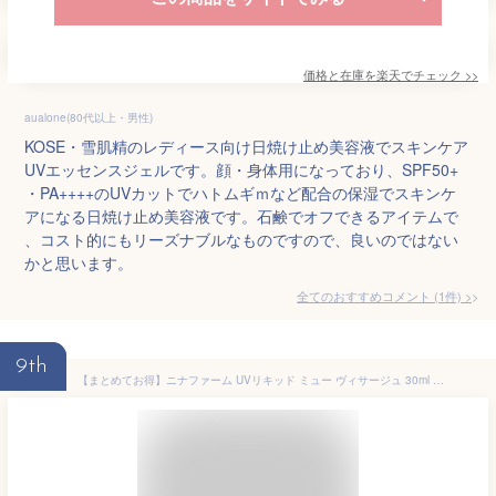
価格と在庫を
楽天
でチェック
>>
aualone(80代以上・男性)
KOSE・雪肌精のレディース向け日焼け止め美容液でスキンケア
UVエッセンスジェルです。顔・身体用になっており、SPF50+
・PA++++のUVカットでハトムギｍなど配合の保湿でスキンケ
アになる日焼け止め美容液です。石鹸でオフできるアイテムで
、コスト的にもリーズナブルなものですので、良いのではない
かと思います。
全てのおすすめコメント
(
1
件)
>
9th
【まとめてお得】ニナファーム UVリキッド ミュー ヴィサージュ 30ml 日焼け止め 美容液