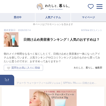
受付中
人気アイテム
マイページ
本ページはプロモーションを含みます
最終更新日：2026/05/14
60
View
23
コメント
日焼け止め美容液ランキング！人気のおすすめは？
朝のメイク時間をなるべく短くしたくて、日焼け止めと美容液が一体になったアイ
テムを探しています。人気ランキングや口コミランキング上位のものから買ってみ
たいと思うのですが、おすすめってありますか？
わたしと、暮らし。編集部
1st
アユーラ ウォーターフィールUVジェルα │ SPF50+ PA++++ 日焼け止め ジェル UVケア 化粧下地 美容液 保湿 みずみずしい 透明感 肌荒れ防止 敏感肌 紫外線対策 顔・体兼用 無香料 日本製 AYURA 正規品 【ギフト対応】 【ソーシャルギフト対応】 プレゼント