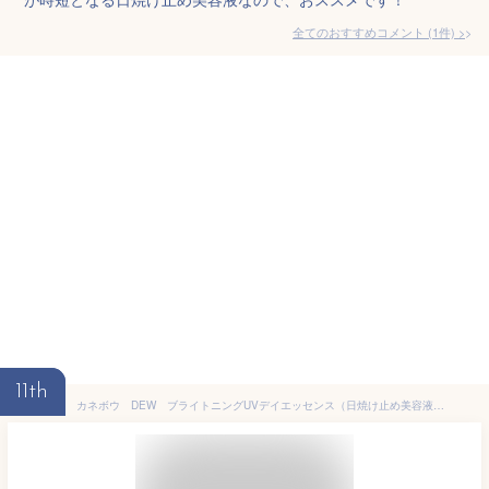
全てのおすすめコメント
(
1
件)
>
11th
カネボウ DEW ブライトニングUVデイエッセンス（日焼け止め美容液）SPF50+・PA++++【医薬部外品】40g【メール便発送可】 3個以上は宅配便発送