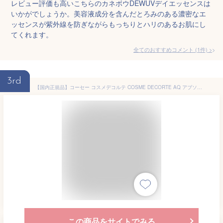
レビュー評価も高いこちらのカネボウDEWUVデイエッセンスは
いかがでしょうか。美容液成分を含んだとろみのある濃密なエ
ッセンスが紫外線を防ぎながらもっちりとハリのあるお肌にし
てくれます。
全てのおすすめコメント
(
1
件)
>
3rd
【国内正規品】コーセー コスメデコルテ COSME DECORTE AQ アブソリュート UV プロテクション ブライトニング ＆ リンクル 55g日焼け止め 美容液 ギフト プレゼント クリスマス 母の日 誕生日 記念日 彼女 母 妻 日やけ止め アブソリュート UV プロテクション
この商品をサイトでみる