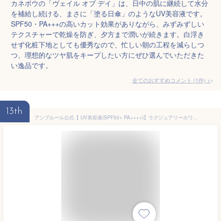
カネボウの「ヴェイル オブ デイ」は、日中の肌に継続して水分
を補給し続ける、まさに「塗る日傘」のようなUV美容液です。
SPF50・PA+++の高いカット効果がありながら、みずみずしい
テクスチャーで乾燥を防ぎ、夕方まで潤いが続きます。白浮き
せず化粧下地としても優秀なので、忙しい朝の工程を減らしつ
つ、理想的なツヤ肌をキープしたい方にぜひ選んでいただきた
い逸品です。
全てのおすすめコメント
(
1
件)
>
13th
アンプルール公式【 UV美容液(SPF50+ PA++++)】ラグジュアリーホワイト『WプロテクトUVプラス 2本セット』/セラミド/スクワラン/コラーゲン/プラセンタ/日焼け止めセット/SPF50+/海/化粧下地/UVカット/化粧直し/ギフト/母の日