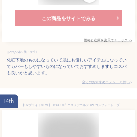
この商品をサイトでみる
価格と在庫を
楽天
でチェック
>>
あやなみ(20代・女性)
化粧下地のものになっていて肌にも優しいアイテムになってい
てカバーもしやすいものになっていておすすめしますしコスパ
も良いかと思います。
全てのおすすめコメント
(
1
件)
>
14th
【UVブライト30ml 】DECORTÉ コスメデコルテ UV コンフォート ブライト30ml SPF50+／PA++++ 薬用美白UV クリスマス クリスマスプレゼント コフレ 2026バレンタイン ホワイトデー