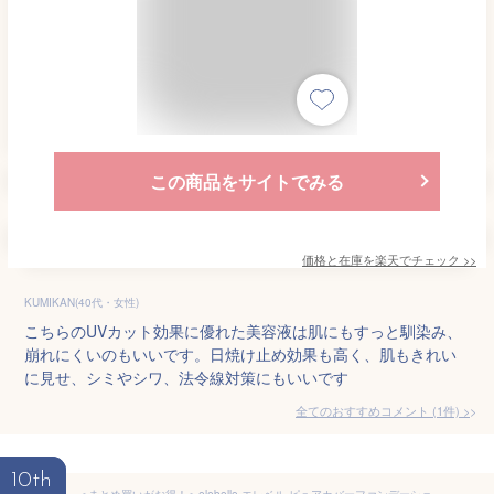
この商品をサイトでみる
価格と在庫を
楽天
でチェック
>>
KUMIKAN(40代・女性)
こちらのUVカット効果に優れた美容液は肌にもすっと馴染み、
崩れにくいのもいいです。日焼け止め効果も高く、肌もきれい
に見せ、シミやシワ、法令線対策にもいいです
全てのおすすめコメント
(
1
件)
>
10th
＜まとめ買いがお得！＞elebelle エレベル ピュアカバーファンデーション SPF50 PA++++ 30g オールインワン美容液ファンデーション クリームファンデーション BBクリーム 日焼け止め ナチュラル肌 上原さくら コスメ