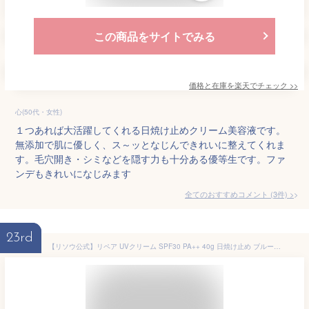
この商品をサイトでみる
価格と在庫を
楽天
でチェック
>>
心(50代・女性)
１つあれば大活躍してくれる日焼け止めクリーム美容液です。
無添加で肌に優しく、ス～ッとなじんできれいに整えてくれま
す。毛穴開き・シミなどを隠す力も十分ある優等生です。ファ
ンデもきれいになじみます
全てのおすすめコメント
(
3
件)
>
23rd
【リソウ公式】リペア UVクリーム SPF30 PA++ 40g 日焼け止め ブルーライトカット 紫外線吸収剤不使用 ノンケミカル 無添加 敏感肌 日焼け止めクリーム 顔 紫外線 ブロック 近赤外線 UVケア 光ダメージ 美容 毛穴 隠す