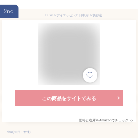
2nd
DEWUVデイエッセンス 日中用UV美容液
この商品をサイトでみる
価格と在庫を
Amazon
でチェック
>>
chai(50代・女性)