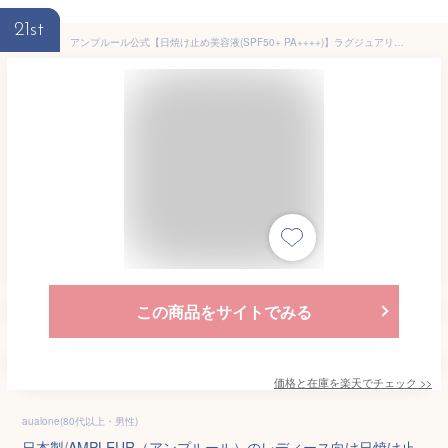
21st
アンプルール公式【日焼け止め美容液(SPF50+ PA++++)】ラグジュアリーホワイト『WプロテクトUVプラス』30g /コラーゲン/日焼け止め/顔/SPF50+/海/ウォータープルーフ/化粧下地/化粧直し/uvカット/シミ/そばかす/ハリ/乾燥/ギフト/母の日
この商品をサイトでみる
価格と在庫を
楽天
でチェック
>>
aualone(80代以上・男性)
日本製/AMPLEUR（アンプルール）のレディース向け日焼け止