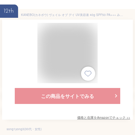
12th
KANEBO(カネボウ) ヴェイル オブ デイ UV美容液 40g SPF50 PA+++ みずみずしいつけ心地 うるおい続く 化粧下地としても 紫外線散乱剤フリー
この商品をサイトでみる
価格と在庫を
Amazon
でチェック
>>
song1yong3(30代・女性)