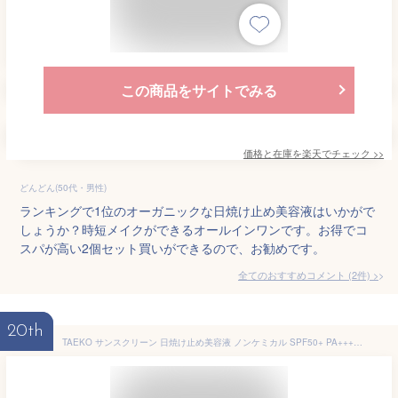
この商品をサイトでみる
価格と在庫を
楽天
でチェック
>>
どんどん(50代・男性)
ランキングで1位のオーガニックな日焼け止め美容液はいかがで
しょうか？時短メイクができるオールインワンです。お得でコ
スパが高い2個セット買いができるので、お勧めです。
全てのおすすめコメント
(
2
件)
>
20th
TAEKO サンスクリーン 日焼け止め美容液 ノンケミカル SPF50+ PA++++ 低刺激 敏感肌 トーンアップ ウォータープルーフ 無香料 化粧下地 顔 日焼け止め 子供 紫外線吸収剤不使用 サンゴ 化粧品 35ml 母の日