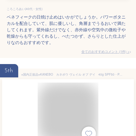
ころころあい(40代・女性)
ベネフィークの日焼け止めはいかがでしょうか。パワーボタニ
カルを配合していて、肌に優しいし、角層までうるおいで満た
してくれます。紫外線だけでなく、赤外線や空気中の微粒子や
乾燥からも守ってくれるし、べたつかず、さらりとした仕上が
りなのもおすすめです。
全てのおすすめコメント
(
1
件)
>
5th
※国内正規品※KANEBO カネボウ ヴェイル オブ デイ 40g SPF50・PA+++ みずみずしい ツヤ感 継続補水 日焼け止め UV美容液 化粧下地 ネコポス発送 UV