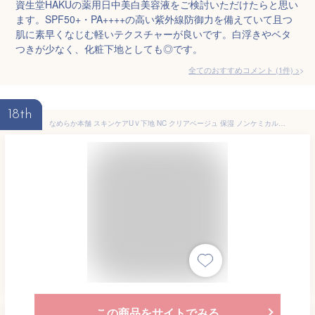
資生堂HAKUの薬用日中美白美容液をご検討いただけたらと思い
ます。SPF50+・PA++++の高い紫外線防御力を備えていて且つ
肌に素早くなじむ軽いテクスチャーが良いです。白浮きやベタ
つきが少なく、化粧下地としても◎です。
全てのおすすめコメント
(
1
件)
>
18th
なめらか本舗 スキンケアUＶ下地 NC クリアベージュ 保湿 ノンケミカル 酸化亜鉛フリー 低刺激 SPF45PA+++ 美容液 石鹸オフ 豆乳イソフラボン
この商品をサイトでみる