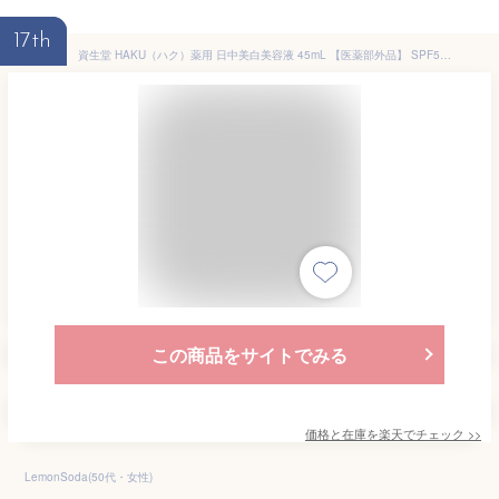
17th
資生堂 HAKU（ハク）薬用 日中美白美容液 45mL 【医薬部外品】 SPF50+/PA++++ 日焼け止め 4909978188276
この商品をサイトでみる
価格と在庫を
楽天
でチェック
>>
LemonSoda(50代・女性)