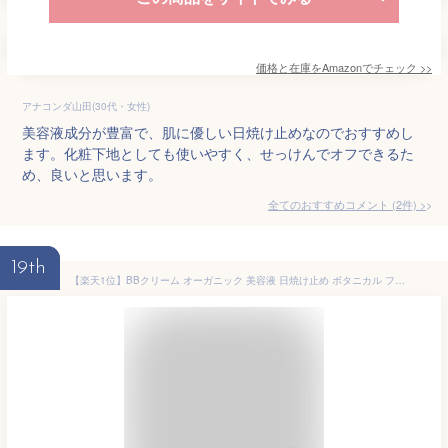
価格と在庫を
Amazon
でチェック
>>
アナコンダ山田(30代・女性)
美容液成分が豊富で、肌に優しい日焼け止めなのでおすすめし
ます。化粧下地としても使いやすく、せっけんでオフできるた
め、良いと思います。
全てのおすすめコメント
(
2
件)
>
19th
【楽天1位】BBクリーム オーガニック 美容液 日焼け止め ボタニカル ファンデーション スキンケア 化粧品 ベース オールインワン 毛穴 下地 女性 メンズ ギフト 米ぬか 美人ぬか 純米 カバー 保湿 年齢肌 30代 40代 50代 2個セット