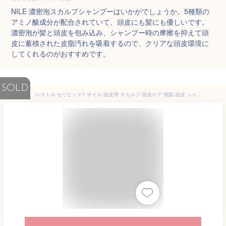
NILE 濃密泡スカルプシャンプーはいかがでしょうか。5種類の
アミノ酸成分が配合されていて、頭皮にも髪にも優しいです。
濃密泡が髪と頭皮を包み込み、シャンプー時の摩擦を抑えて頭
皮に蓄積された皮脂汚れを吸着するので、クリアな頭皮環境に
してくれるのがおすすめです。
SOLD
レストル セリピッド1 オイル 頭皮用 スカルプ 頭皮ケア 地肌 頭皮 シャンプー前 プレシャンプー クレンジング 毛穴 汚れ ディープケア リセット 乾燥 ゆらぎ におい 加齢臭 頭皮臭 フケ しっとり エイジングケア メンズ レディース 分け目 生え際 頭皮環境