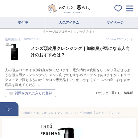
受付中
人気アイテム
マイページ
本ページはプロモーションを含みます
最終更新日：2026/06/11
60
View
20
コメント
メンズ頭皮用クレンジング｜加齢臭が気になる人向
けのおすすめは？
夫の頭皮のニオイや加齢臭が気になります。毛穴汚れや皮脂をしっかり落とせるよ
うな頭皮用クレンジングで、メンズ向けのおすすめアイテムはありますか？ドラッ
グストアで買えるものからサロン専売品まで、使いやすくてコスパの良いおすすめ
商品を教えてください。
わたしと、暮らし。編集部
1st
Lebel ルベル ジオ フレイマン クレンジング 500ml【スキャルプシャンプー】頭皮 潤い 保湿 ヘアケア メンズ 男性用 美容 おすすめ