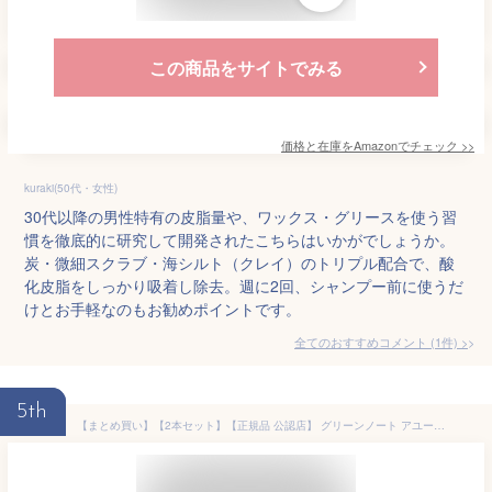
この商品をサイトでみる
価格と在庫を
Amazon
でチェック
>>
kuraki(50代・女性)
30代以降の男性特有の皮脂量や、ワックス・グリースを使う習
慣を徹底的に研究して開発されたこちらはいかがでしょうか。
炭・微細スクラブ・海シルト（クレイ）のトリプル配合で、酸
化皮脂をしっかり吸着し除去。週に2回、シャンプー前に使うだ
けとお手軽なのもお勧めポイントです。
全てのおすすめコメント
(
1
件)
>
5th
【まとめ買い】【2本セット】【正規品 公認店】 グリーンノート アユール ヘアリペアオイル 100ml ヘアオイル ヘアケア ダメージケア ダメージ補修 スタイリング ハーブオイル ハリ コシ ツヤ クレンジング オイルトリートメント リペア くせ毛 乾燥 メンズ レディース