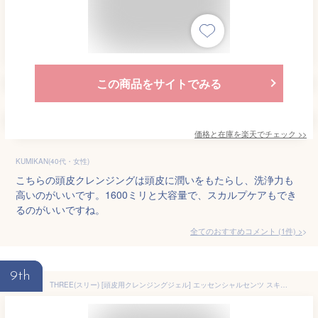
この商品をサイトでみる
価格と在庫を
楽天
でチェック
>>
KUMIKAN(40代・女性)
こちらの頭皮クレンジングは頭皮に潤いをもたらし、洗浄力も
高いのがいいです。1600ミリと大容量で、スカルプケアもでき
るのがいいですね。
全てのおすすめコメント
(
1
件)
>
9th
THREE(スリー) [頭皮用クレンジングジェル] エッセンシャルセンツ スキャルプ ディープ クレンズ 150ml