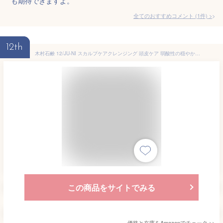
も期待できますよ。
全てのおすすめコメント
(
1
件)
>
12th
木村石鹸 12/JU-NI スカルプケアクレンジング 頭皮ケア 弱酸性の穏やかな洗い心地（シャンプー＆コンディショナー Type-A 1回分 ミニサンプル付き）
この商品をサイトでみる
価格と在庫を
Amazon
でチェック
>>