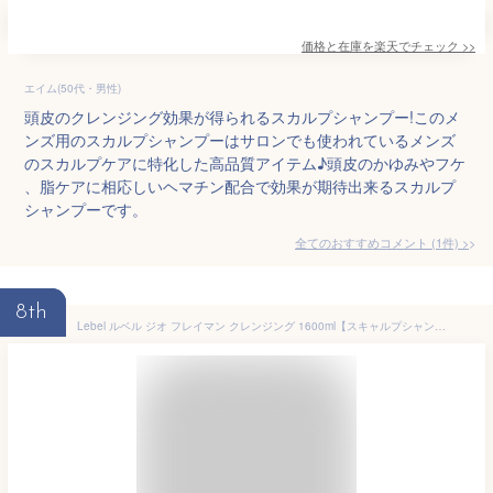
価格と在庫を
楽天
でチェック
>>
エイム(50代・男性)
頭皮のクレンジング効果が得られるスカルプシャンプー!このメ
ンズ用のスカルプシャンプーはサロンでも使われているメンズ
のスカルプケアに特化した高品質アイテム♪頭皮のかゆみやフケ
、脂ケアに相応しいヘマチン配合で効果が期待出来るスカルプ
シャンプーです。
全てのおすすめコメント
(
1
件)
>
8th
Lebel ルベル ジオ フレイマン クレンジング 1600ml【スキャルプシャンプー】詰替え 頭皮 潤い 保湿 ヘアケア メンズ 男性用 美容 おすすめ 詰め替え レフィル パウチ サステナ買い