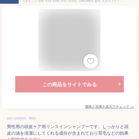
【ポイント10倍 4/24 20時- 4/27 9:59】 DiNOMEN 薬用 スカルプケア リンスイン シャンプー 1000ML＆頭皮 クレンジング ブラシ セット メンズ 男性 頭皮 フケ かゆみ 抜毛 薄毛 育毛 ノンシリコン 予防 育毛剤の前に 育毛剤の浸透をサポート △ 父の日
この商品をサイトでみる
価格と在庫を
楽天
でチェック
>>
strv.122(50代・男性)
男性用の頭皮ケア用リンスインシャンプーです。しっかりと頭
皮の油を清潔にしてくれる成分が含まれており育毛などの効果