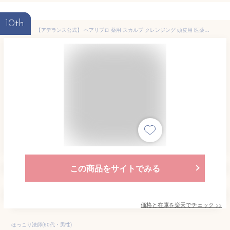
10th
【アデランス公式】 ヘアリプロ 薬用 スカルプ クレンジング 頭皮用 医薬部外品 ヘアケア用品 メンズ 男性 男性向け クレンジングEX 薬用スカルプ 50g スカルプクレンジング 頭皮クレンジング スカルプケア ふけ フケ かゆみ 育毛
この商品をサイトでみる
価格と在庫を
楽天
でチェック
>>
ほっこり法師(60代・男性)