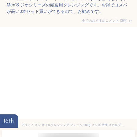
Men'S ジオシリーズの頭皮用クレンジングです。お得でコスパ
が高い3本セット買いができるので、お勧めです。
全てのおすすめコメント
(
3
件)
>
16th
アリミノ メン オイルクレンジング フォーム 180g メンズ 男性 スカルプ マッサージ プレシャンプー 頭皮 毛穴 泡