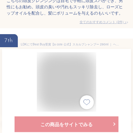
こちらの頭皮クレンジングは自宅で手軽に頭皮スパができ、男
性にもお勧め。頭皮の臭いや汚れもスッキリ除去し、ローズヒ
ップオイルを配合し、髪にボリュームを与えるのもいいです。
全てのおすすめコメント
(
2
件)
>
7th
LDKにてBest Buy受賞【a cote 公式】スカルプシャンプー 290ml ｜ ヘマチン 配合 シャンプー スカルプケア 頭皮ケア クレンジング メンズ レディース 男性 女性 ボリュームアップ 頭皮 フケ かゆみ 美容室専売 サロン専売 スカルプ シャンプー ふけかゆみ
この商品をサイトでみる