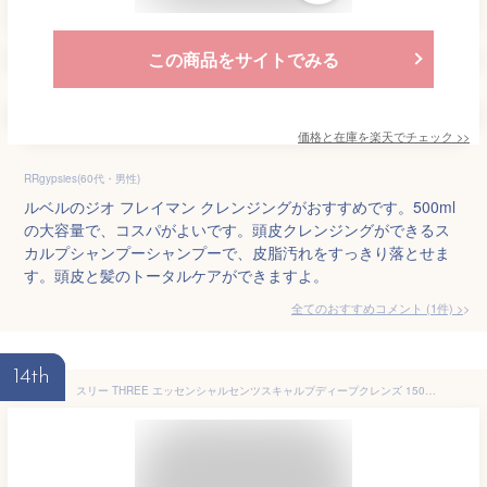
この商品をサイトでみる
価格と在庫を
楽天
でチェック
>>
RRgypsies(60代・男性)
ルベルのジオ フレイマン クレンジングがおすすめです。500ml
の大容量で、コスパがよいです。頭皮クレンジングができるス
カルプシャンプーシャンプーで、皮脂汚れをすっきり落とせま
す。頭皮と髪のトータルケアができますよ。
全てのおすすめコメント
(
1
件)
>
14th
スリー THREE エッセンシャルセンツスキャルプディープクレンズ 150ml ヘアケア/その他 [589380]