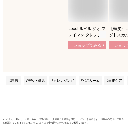
Lebel ルベル ジオ フ
【頭皮ク
レイマン クレンジン
グ】スカ
グ 500ml【スキャル
ジング 
ショップでみる
ショッ
プシャンプー】頭皮
リア601＜
潤い 保湿 ヘアケア
BASARA
メンズ 男性用 美容
ズ スカル
おすすめ
ケア
趣味
美容・健康
クレンジング
バスルーム
頭皮ケア
※
わたしと、暮らし。
に寄せられた投稿内容は、投稿者の主観的な感想・コメントを含みます。 投稿の信憑性・正確性
を保証することはできませんので、あくまで参考情報の一つとしてご利用ください。