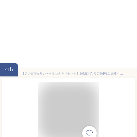
4th
【男の頑固な臭い・ベタつきをリセット】JAMZ HAIR CHARGE 頭皮クレンジング メンズ 大容量 約3ヶ月分 300ml 炭 スクラブ 海シルト トリプル配合 頭皮ケア スカルプケア 頭皮マッサージ