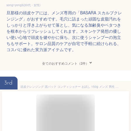
song1yong3(30代・女性)
旦那様の頭皮ケアには、メンズ専用の「BASARA スカルプクレ
ンジング」がおすすめです。毛穴に詰まった頑固な皮脂汚れを
しっかりと浮き上がらせて落とし、気になる加齢臭やベタつき
を根本からリフレッシュしてくれます。スキンケア発想の優し
い使い心地で頭皮を健やかに保ち、次に使うシャンプーの泡立
ちもサポート。サロン品質のケアが自宅で手軽に続けられる、
コスパに優れた実力派アイテムです。
全てのおすすめコメント（2件）
3rd
頭皮クレンジング 泥パック コンディショナー お試し 150g メンズ 男性 男性用 頭皮マッサージ 頭皮ケア 頭皮 保湿 乾燥 かゆみ 毛穴 スカルプ リンス トリートメント 頭皮パック フケ 頭皮臭 頭皮臭い 無添加 ノンシリコン スーパーサイヤ