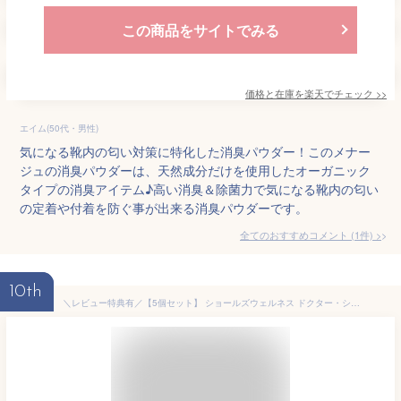
この商品をサイトでみる
価格と在庫を
楽天
でチェック
>>
エイム(50代・男性)
気になる靴内の匂い対策に特化した消臭パウダー！このメナー
ジュの消臭パウダーは、天然成分だけを使用したオーガニック
タイプの消臭アイテム♪高い消臭＆除菌力で気になる靴内の匂い
の定着や付着を防ぐ事が出来る消臭パウダーです。
全てのおすすめコメント
(
1
件)
>
10th
＼レビュー特典有／【5個セット】 ショールズウェルネス ドクター・ショール 消臭・抗菌 靴スプレーベビーパウダーの香り [単品内容量/150ml] | 靴消臭スプレー ドクターショール 消臭スプレー 靴 ベビーパウダーの香り 抗菌スプレー 防カビスプレー 革靴消臭