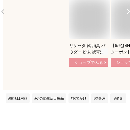
リゲッタ 靴 消臭 パ
【5/9は4
ウダー 粉末 携帯消
クーポン
臭パウダー ニオイ行
靴 消臭 
ショップでみる
ショッ
方不明 6包入 日本製
末 3個セ
携帯 持ち運び 靴の
臭パウダー
臭い対策 スニーカー
方不明 6
ブーツ 革靴 シュー
携帯 持ち
ズ くつ グローブ 消
臭い 対策
臭・防臭用品 消臭剤
ーカー ブ
生活日用品
その他生活日用品
おでかけ
携帯用
消臭
DP-01
ーズ くつ
消臭・防臭
消臭剤 DP
【2505】