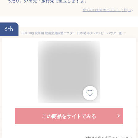
ったり。外出先・旅行先で重宝しますよ。
全てのおすすめコメント
(
1
件)
>
8th
SOU10g 携帯用 靴用消臭除菌パウダー 日本製 ホタテxベビーパウダー配合 メナージュナチュラルライフ MENAGE NATURAL LIFE 携帯用10g SOU-爽-
この商品をサイトでみる
価格と在庫を
楽天
でチェック
>>