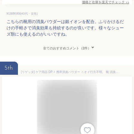
価格と在庫を
楽天
でチェック
>>
KUMIKAN(40代・女性)
こちらの靴用の消臭パウダーは銀イオンを配合。ふりかけるだ
けの手軽さで消臭効果も持続するのが良いです。様々なシュー
ズ類にも使えるのがいいですね。
全てのおすすめコメント（2件）
5th
[リゲッタ] ケア用品 DP-1 携帯消臭パウダー ニオイ行方不明。 靴 消臭 足の臭い対策 フットケア 個包装 持ち運び 日本製