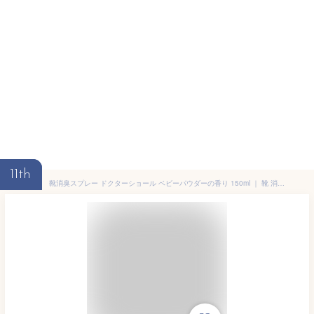
11th
靴消臭スプレー ドクターショール ベビーパウダーの香り 150ml ｜ 靴 消臭 消臭スプレー 作業靴 消臭剤 靴消臭剤スプレー 靴の消臭スプレー 臭い消し 靴用消臭・抗菌スプレー 足 携帯用 強力 安全靴 足の匂い 加齢臭 スニーカー 革靴 Dr.Scholl