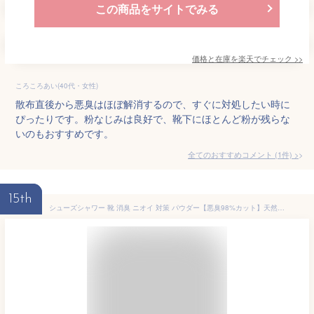
この商品をサイトでみる
価格と在庫を
楽天
でチェック
>>
ころころあい(40代・女性)
散布直後から悪臭はほぼ解消するので、すぐに対処したい時に
ぴったりです。粉なじみは良好で、靴下にほとんど粉が残らな
いのもおすすめです。
全てのおすすめコメント
(
1
件)
>
15th
シューズシャワー 靴 消臭 ニオイ 対策 パウダー【悪臭98%カット】天然成分１００％ (肌に優しい 無添加 消臭パウダー) シューズ 足の臭い消し 対策 ケア [無香料] 大容量 (58g×1個)