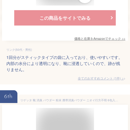
この商品をサイトでみる
価格と在庫を
Amazon
でチェック
>>
リンク(50代・男性)
1回分がスティックタイプの袋に入っており、使いやすいです。
内部の水分により透明になり、靴に浸透していくので、跡が残
りません。
全てのおすすめコメント
(
1
件)
>
6th
リゲッタ 靴 消臭 パウダー 粉末 携帯消臭パウダー ニオイ行方不明 6包入 日本製 携帯 持ち運び 靴の臭い 対策 革靴 スニーカー ブーツ シューズ くつ グローブ 消臭・防臭用品 粉 消臭剤 DP-01 【2505】