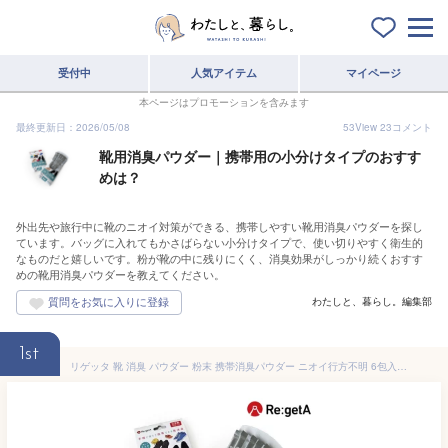
受付中
人気アイテム
マイページ
本ページはプロモーションを含みます
最終更新日：2026/05/08
53
View
23
コメント
靴用消臭パウダー｜携帯用の小分けタイプのおすす
めは？
外出先や旅行中に靴のニオイ対策ができる、携帯しやすい靴用消臭パウダーを探し
ています。バッグに入れてもかさばらない小分けタイプで、使い切りやすく衛生的
なものだと嬉しいです。粉が靴の中に残りにくく、消臭効果がしっかり続くおすす
めの靴用消臭パウダーを教えてください。
わたしと、暮らし。編集部
1st
リゲッタ 靴 消臭 パウダー 粉末 携帯消臭パウダー ニオイ行方不明 6包入 日本製 携帯 持ち運び 靴の臭い対策 スニーカー ブーツ 革靴 シューズ くつ グローブ 消臭・防臭用品 消臭剤 DP-01