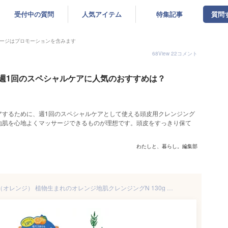
受付中の質問
人気アイテム
特集記事
質問
ージはプロモーションを含みます
68
View
22
コメント
週1回のスペシャルケアに人気のおすすめは？
アするために、週1回のスペシャルケアとして使える頭皮用クレンジング
地肌を心地よくマッサージできるものが理想です。頭皮をすっきり保て
わたしと、暮らし。編集部
頭皮 ノンシリコン 植物生まれ（オレンジ） 植物生まれのオレンジ地肌クレンジングN 130g 頭皮用クレンジング 購入金額別特典あり 正規品 オーガニック 無添加 石澤研究所 ヘアケア 地肌ケア ノンパラベン ノンケミカル 頭皮ケア