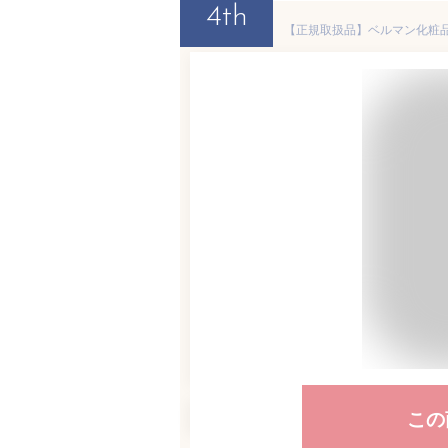
4th
【正規取扱品】ベルマン化粧品 
この