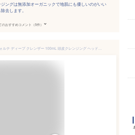
ンジングは無添加オーガニックで地肌にも優しいのがいい
も除去します。
てのおすすめコメント（5件）
資生堂 ザ ヘアケア フェンテフォルテ ディープ クレンザー 100mL 頭皮クレンジング ヘッドスパ 汚れ ザヘアケア 頭皮用洗浄料 頭皮用クレンジング 優れた洗浄力 サロン専売 美容室 美容院 美容室専売 頭皮ケア 資生堂プロフェッショナル