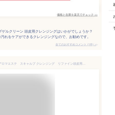
価格と在庫を
楽天
でチェック
>>
プゲルクリーン 頭皮用クレンジングはいかがでしょうか？
い汚れをケアができるクレンジングなので、お勧めです。
全てのおすすめコメント
(
1
件)
>
★★La CASTA（ラ・カスタ）アロマエステ スキャルプ クレンジング リファイン頭皮用クレンジングジェルラカスタ【毛穴の汚れを残さない！週1回の徹底クレンジング】[婦人洋品][ラカスタ][7821-7][7821-7]