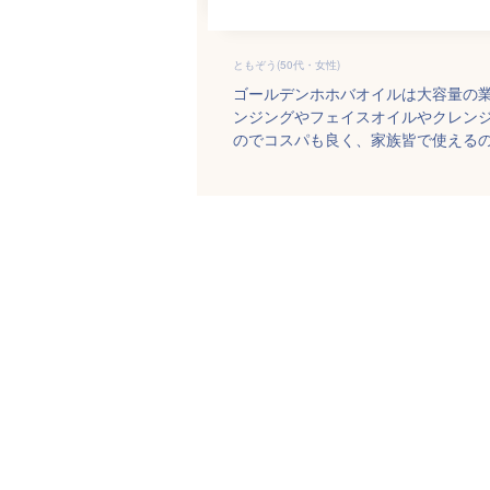
ともぞう(50代・女性)
ゴールデンホホバオイルは大容量の
ンジングやフェイスオイルやクレン
のでコスパも良く、家族皆で使える