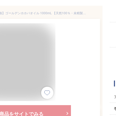
【マラソン限定！450円OFF価格】ゴールデンホホバオイル 1000mL 【天然100％・未精製】マッサージオイル キャリアオイル ボディオイル ベースオイル アロマ ホホバ 大容量 業務用 無添加 美容オイル フェイスオイル クレンジング 頭皮 髪 フケ ポンプ式 送料無料
商品をサイトでみる