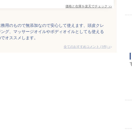
価格と在庫を
楽天
でチェック
>>
業務用のもので無添加なので安心して使えます、頭皮クレ
ジング、マッサージオイルやボディオイルとしても使える
のでオススメします。
全てのおすすめコメント
(
1
件)
>