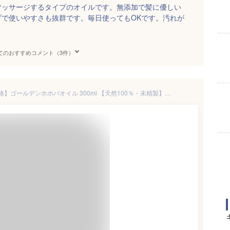
マッサージするタイプのオイルです。無添加で髪に優しい
プで使いやすさも抜群です。毎日使ってもOKです。汚れが
てのおすすめコメント（3件）
【マラソン限定！300円OFF価格】ゴールデンホホバオイル 300ml 【天然100％・未精製】マッサージオイル キャリアオイル ボディオイル ベスオイル アロマ ホホバ 大容量 業務用 無添加 美容オイル フェイスオイル ポンプ式 クレンジング 頭皮 髪 フケ 送料無料