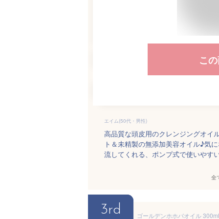
この
エイム(50代・男性)
高品質な頭皮用のクレンジングオイ
ト＆未精製の無添加美容オイル♪気
流してくれる、ポンプ式で使いやす
全
3rd