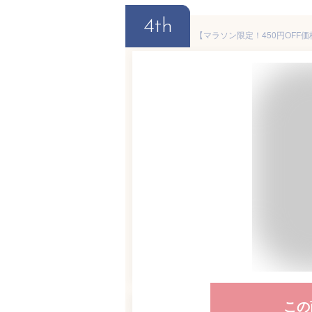
4th
この