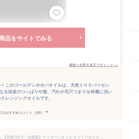
商品をサイトでみる
価格と在庫を
楽天
でチェック
>>
ル！このゴールデンホホバオイルは、天然１００パーセン
になる頭皮のつっぱりや脂、汚れや毛穴つまりを綺麗に洗い
いクレンジングオイルです。
てのおすすめコメント（2件）
ゴールデンホホバオイル 300mL 【天然100％・未精製】マッサージオイル キャリアオイル ボディオイル ベースオイル アロマ ホホバ ゴールデン ホホバオイル 大容量 業務用 ボタニカル 無添加 美容オイル フェイスオイル クレンジング ブースター 頭皮 髪 フケ ポンプ式