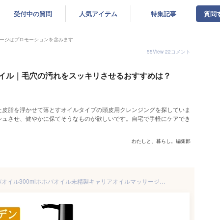
受付中の質問
人気アイテム
特集記事
質問
ージはプロモーションを含みます
55
View
22
コメント
イル｜毛穴の汚れをスッキリさせるおすすめは？
た皮脂を浮かせて落とすオイルタイプの頭皮用クレンジングを探していま
シュさせ、健やかに保てそうなものが欲しいです。自宅で手軽にケアでき
わたしと、暮らし。編集部
【13%OFF】 ゴールデンホホバオイル300mlホホバオイル未精製キャリアオイルマッサージオイルボディオイル業務用ホホバゴールデン頭皮クレンジング肌未精製ホホバマッサージオイル妊娠線顔オイル無添加ポンプ付き送料無料ポンプボトル