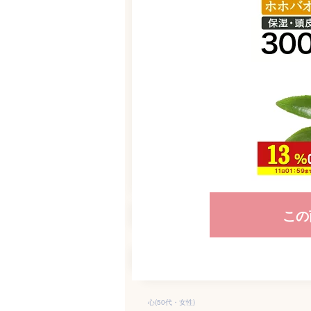
この
心(50代・女性)